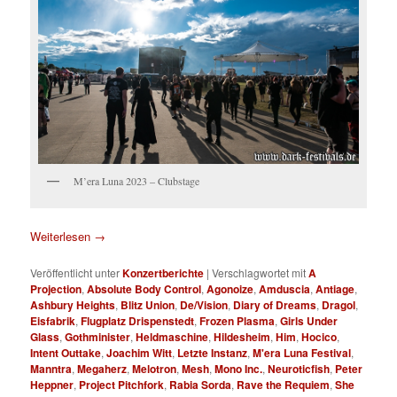
M’era Luna 2023 – Clubstage
Weiterlesen
→
Veröffentlicht unter
Konzertberichte
|
Verschlagwortet mit
A
Projection
,
Absolute Body Control
,
Agonoize
,
Amduscia
,
Antiage
,
Ashbury Heights
,
Blitz Union
,
De/Vision
,
Diary of Dreams
,
Dragol
,
Eisfabrik
,
Flugplatz Drispenstedt
,
Frozen Plasma
,
Girls Under
Glass
,
Gothminister
,
Heldmaschine
,
Hildesheim
,
Him
,
Hocico
,
Intent Outtake
,
Joachim Witt
,
Letzte Instanz
,
M'era Luna Festival
,
Manntra
,
Megaherz
,
Melotron
,
Mesh
,
Mono Inc.
,
Neuroticfish
,
Peter
Heppner
,
Project Pitchfork
,
Rabia Sorda
,
Rave the Requiem
,
She