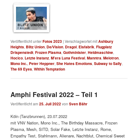
BLITZ UNION
7 BILDER
Veröffentlicht unter
Fotos 2023
|
Verschlagwortet mit
Ashbury
Heights
,
Blitz Union
,
De/Vision
,
Dragol
,
Eisfabrik
,
Flugplatz
Drispenstedt
,
Frozen Plasma
,
Gothminister
,
Heldmaschine
,
Hocico
,
Letzte Instanz
,
M'era Luna Festival
,
Manntra
,
Melotron
,
Mono Inc.
,
Peter Heppner
,
She Hates Emotions
,
Subway to Sally
,
The 69 Eyes
,
Within Temptation
Amphi Festival 2022 – Teil 1
Veröffentlicht am
25. Juli 2022
von
Sven Bähr
Köln (Tanzbrunnen), 23.07.2022
mit VNV Nation, Mono Inc., The Birthday Massacre, Frozen
Plasma, Mesh, SITD, Solar Fake, Letzte Instanz, Rome,
Empathy Test, Stahlmann, Alienare, Nachtblut, Chemical Sweet