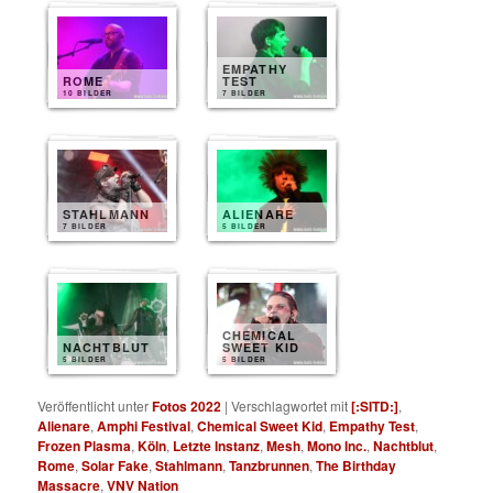
EMPATHY
ROME
TEST
10 BILDER
7 BILDER
STAHLMANN
ALIENARE
7 BILDER
5 BILDER
CHEMICAL
NACHTBLUT
SWEET KID
5 BILDER
5 BILDER
Veröffentlicht unter
Fotos 2022
|
Verschlagwortet mit
[:SITD:]
,
Alienare
,
Amphi Festival
,
Chemical Sweet Kid
,
Empathy Test
,
Frozen Plasma
,
Köln
,
Letzte Instanz
,
Mesh
,
Mono Inc.
,
Nachtblut
,
Rome
,
Solar Fake
,
Stahlmann
,
Tanzbrunnen
,
The Birthday
Massacre
,
VNV Nation