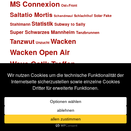
MS Connexion
Ost+Front
Saltatio Mortis
Solar Fake
Schlachthof
Schandmaul
Statistik
Stahlmann
Subway to Sally
Super Schwarzes Mannheim
Tanzbrunnen
Wacken
Tanzwut
Unzucht
Wacken Open Air
Wave Gotik Treffen
Welle:Erdball
Wiesbaden
Xandria
Impressum
Datenschutzerklärung
Stolz präsentiert von WordPress