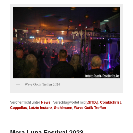
Wave Gotik Treffen 2024
Veröffentlicht unter
News
|
Verschlagwortet mit
[:SITD:]
,
Combichrist
,
Coppelius
,
Letzte Instanz
,
Stahlmann
,
Wave Gotik Treffen
Mera Luna Festival 2023 –