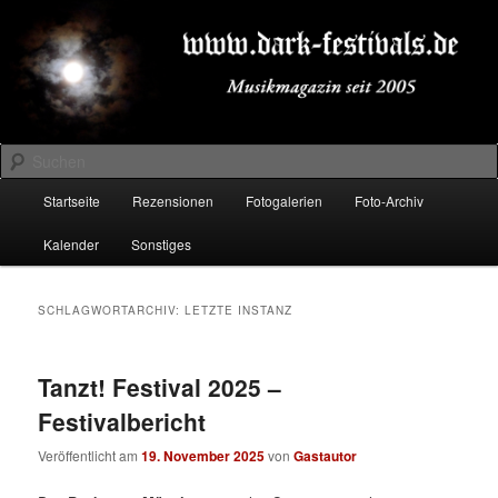
Zum
Zum
Musikmagazin seit 2005
primären
sekundären
Inhalt
Inhalt
springen
springen
DARK-FESTIVALS.DE
Suchen
Hauptmenü
Startseite
Rezensionen
Fotogalerien
Foto-Archiv
Kalender
Sonstiges
SCHLAGWORTARCHIV:
LETZTE INSTANZ
Tanzt! Festival 2025 –
Festivalbericht
Veröffentlicht am
19. November 2025
von
Gastautor