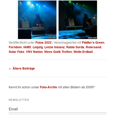
Veröffentlicht unter
Fotos 2022
|
Verschlagwortet mit
Fiddler's Green
,
Forndom
,
IAMX
,
Leipzig
,
Letzte Instanz
,
Rabia Sorda
,
Rotersand
,
Solar Fake
,
VNV Nation
,
Wave Gotik Treffen
,
Welle:Erdball
Beitragsnavigation
←
Ältere Beiträge
Kennt ihr schon unser
Foto-Archiv
mit alten Bildern ab 2009?
NEWSLETTER
Email