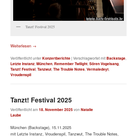
Tanzt! Festival 2025
Weiterlesen
→
Veröffentlicht unter
Konzertberichte
|
Verschlagwortet mit
Backstage
,
Letzte Instanz
,
München
,
Remember Twilight
,
Sören Vogelsang
,
Tanzt! Festival
,
Tanzwut
,
The Trouble Notes
,
Vermaledeyt
,
Vroudenspil
Tanzt! Festival 2025
Veröffentlicht am
18. November 2025
von
Natalie
Laube
München (Backstage), 15.11.2025
mit Letzte Instanz, Vroudenspil, Tanzwut, The Trouble Notes,