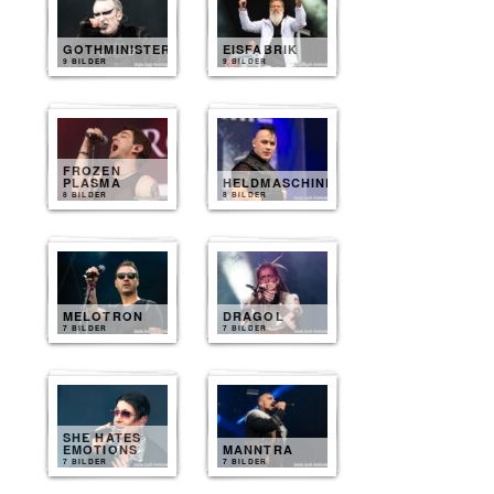
GOTHMINISTER
EISFABRIK
9 BILDER
9 BILDER
FROZEN
PLASMA
HELDMASCHINE
8 BILDER
8 BILDER
MELOTRON
DRAGOL
7 BILDER
7 BILDER
SHE HATES
EMOTIONS
MANNTRA
7 BILDER
7 BILDER