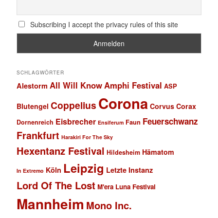
Subscribing I accept the privacy rules of this site
SCHLAGWÖRTER
All Will Know
Amphi Festival
Alestorm
ASP
Corona
Coppelius
Blutengel
Corvus Corax
Feuerschwanz
Eisbrecher
Faun
Dornenreich
Ensiferum
Frankfurt
Harakiri For The Sky
Hexentanz Festival
Hämatom
Hildesheim
Leipzig
Köln
Letzte Instanz
In Extremo
Lord Of The Lost
M'era Luna Festival
Mannheim
Mono Inc.