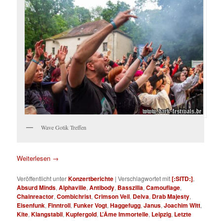
Wave Gotik Treffen
Weiterlesen
→
Veröffentlicht unter
Konzertberichte
|
Verschlagwortet mit
[:SITD:]
,
Absurd Minds
,
Alphaville
,
Antibody
,
Basszilla
,
Camouflage
,
Chainreactor
,
Combichrist
,
Crimson Veil
,
Delva
,
Drab Majesty
,
Eisenfunk
,
Finntroll
,
Funker Vogt
,
Haggefugg
,
Janus
,
Joachim Witt
,
Kite
,
Klangstabil
,
Kupfergold
,
L’Âme Immortelle
,
Leipzig
,
Letzte