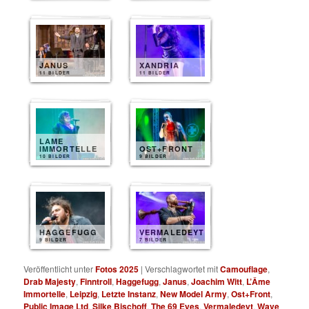
JANUS
XANDRIA
11 BILDER
11 BILDER
LAME
IMMORTELLE
OST+FRONT
10 BILDER
9 BILDER
HAGGEFUGG
VERMALEDEYT
9 BILDER
7 BILDER
Veröffentlicht unter
Fotos 2025
|
Verschlagwortet mit
Camouflage
,
Drab Majesty
,
Finntroll
,
Haggefugg
,
Janus
,
Joachim Witt
,
L’Âme
Immortelle
,
Leipzig
,
Letzte Instanz
,
New Model Army
,
Ost+Front
,
Public Image Ltd
,
Silke Bischoff
,
The 69 Eyes
,
Vermaledeyt
,
Wave