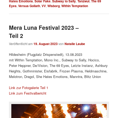
Hates Emotions
,
Solar Fake
,
Subway to Sally
,
Tanzwut
,
The 69
Eyes
,
Versus Goliath
,
VV
,
Wisborg
,
Within Temptation
Mera Luna Festival 2023 –
Teil 2
Veröffentlicht am
19. August 2023
von
Natalie Laube
Hildesheim (Flugplatz Drispenstedt), 13.08.2023
mit Within Temptation, Mono Inc., Subway to Sally, Hocico,
Peter Heppner, De/Vision, The 69 Eyes, Letzte Instanz, Ashbury
Heights, Gothminister, Eisfabrik, Frozen Plasma, Heldmaschine,
Melotron, Dragol, She Hates Emotions, Manntra, Blitz Union
Link zur Fotogalerie Teil 1
Link zum Festivalbericht