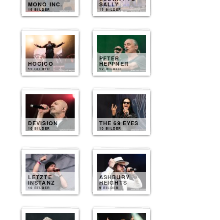
MONO INC.
SALLY
15 BILDER
13 BILDER
PETER
HOCICO
HEPPNER
12 BILDER
12 BILDER
DEVISION
THE 69 EYES
10 BILDER
10 BILDER
LETZTE
ASHBURY
INSTANZ
HEIGHTS
10 BILDER
9 BILDER