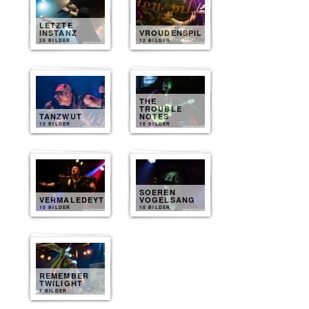
LETZTE
INSTANZ
VROUDENSPIL
20 BILDER
12 BILDER
THE
TROUBLE
TANZWUT
NOTES
12 BILDER
10 BILDER
SOEREN
VERMALEDEYT
VOGELSANG
10 BILDER
10 BILDER
REMEMBER
TWILIGHT
7 BILDER