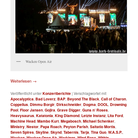
Wacken Open Air
Weiterlesen
→
Veröffentlicht unter
Konzertberichte
|
Verschlagwortet mit
Apocalyptica
,
Bad Loverz
,
BAP
,
Beyond The Black
,
Call of Charon
,
Coppelius
,
Dimmu Borgir
,
Dirkschneider
,
Dogma
,
DOOL
,
Drowning
Pool
,
Floor Jansen
,
Gojira
,
Grave Digger
,
Guns n‘ Roses
,
Heavysaurus
,
Katatonia
,
King Diamond
,
Letzte Instanz
,
Lita Ford
,
Machine Head
,
Mambo Kurt
,
Megabosch
,
Michael Schenker
,
Ministry
,
Nestor
,
Papa Roach
,
Peyton Parish
,
Saltatio Mortis
,
Seven Spires
,
Skyline
,
Skynd
,
Tabernis
,
Tarja
,
Tina Guo
,
W.A.S.P.
,
Wacken
,
Wacken Open Air
,
Warkings
,
Wind Rose
,
Within