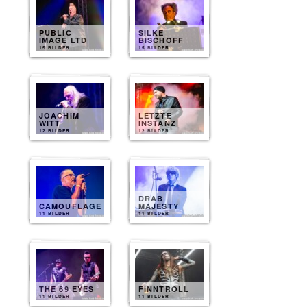
PUBLIC
SILKE
IMAGE LTD
BISCHOFF
15 BILDER
15 BILDER
JOACHIM
LETZTE
WITT
INSTANZ
12 BILDER
12 BILDER
DRAB
CAMOUFLAGE
MAJESTY
11 BILDER
11 BILDER
THE 69 EYES
FINNTROLL
11 BILDER
11 BILDER