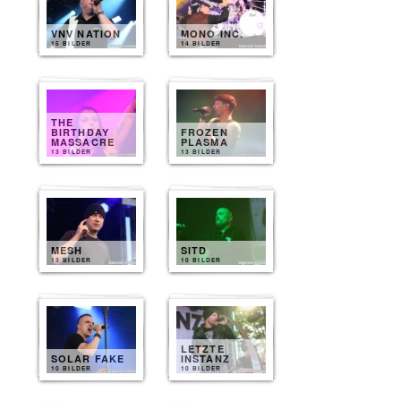
VNV NATION
MONO INC.
15 BILDER
14 BILDER
THE
BIRTHDAY
FROZEN
MASSACRE
PLASMA
13 BILDER
13 BILDER
MESH
SITD
13 BILDER
10 BILDER
LETZTE
SOLAR FAKE
INSTANZ
10 BILDER
10 BILDER