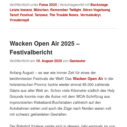
Veröffentlicht unter
Fotos 2025
|
Verschlagwortet mit
Backstage
,
Letzte Instanz
,
München
,
Remember Twilight
,
Sören Vogelsang
,
Tanzt! Festival
,
Tanzwut
,
The Trouble Notes
,
Vermaledeyt
,
Vroudenspil
Wacken Open Air 2025 –
Festivalbericht
Veröffentlicht am
10. August 2025
von
Gastautor
Anfang August – es war wie immer Zeit für eines der
berühmtesten Festivals der Welt! Das
Wacken Open Air
in der
holsteinischen Provinz lockte wieder einmal 85.000 zahlende
Gäste aus aller Welt an. Schon viele Kilometer südlich des Holy
Grounds konnte man die Autos mit dem WOA-Schriftzug aus
improvisierten Klebeband-Buchstaben zahlreich auf den
Autobahnen sehen und auch die Züge nach Norden waren voll
mit schwarz gekleideten Gestalten.
Der Bahnhof Itzehoe zeigte sich in diesem Jahr erstmals im von