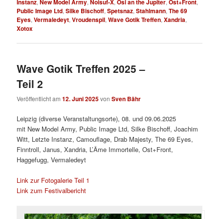
Instanz
,
New Model Army
,
Noisuf-X
,
Osi an the Jupiter
,
Ost+Front
,
Public Image Ltd
,
Silke Bischoff
,
Spetsnaz
,
Stahlmann
,
The 69
Eyes
,
Vermaledeyt
,
Vroudenspil
,
Wave Gotik Treffen
,
Xandria
,
Xotox
Wave Gotik Treffen 2025 –
Teil 2
Veröffentlicht am
12. Juni 2025
von
Sven Bähr
Leipzig (diverse Veranstaltungsorte), 08. und 09.06.2025
mit New Model Army, Public Image Ltd, Silke Bischoff, Joachim
Witt, Letzte Instanz, Camouflage, Drab Majesty, The 69 Eyes,
Finntroll, Janus, Xandria, L’Âme Immortelle, Ost+Front,
Haggefugg, Vermaledeyt
Link zur Fotogalerie Teil 1
Link zum Festivalbericht