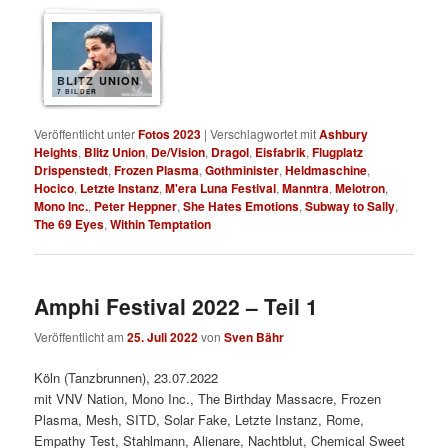
BLITZ UNION
7 BILDER
Veröffentlicht unter
Fotos 2023
|
Verschlagwortet mit
Ashbury
Heights
,
Blitz Union
,
De/Vision
,
Dragol
,
Eisfabrik
,
Flugplatz
Drispenstedt
,
Frozen Plasma
,
Gothminister
,
Heldmaschine
,
Hocico
,
Letzte Instanz
,
M'era Luna Festival
,
Manntra
,
Melotron
,
Mono Inc.
,
Peter Heppner
,
She Hates Emotions
,
Subway to Sally
,
The 69 Eyes
,
Within Temptation
Amphi Festival 2022 – Teil 1
Veröffentlicht am
25. Juli 2022
von
Sven Bähr
Köln (Tanzbrunnen), 23.07.2022
mit VNV Nation, Mono Inc., The Birthday Massacre, Frozen
Plasma, Mesh, SITD, Solar Fake, Letzte Instanz, Rome,
Empathy Test, Stahlmann, Alienare, Nachtblut, Chemical Sweet