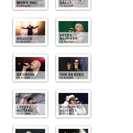
MONO INC.
SALLY
15 BILDER
13 BILDER
PETER
HOCICO
HEPPNER
12 BILDER
12 BILDER
DEVISION
THE 69 EYES
10 BILDER
10 BILDER
LETZTE
ASHBURY
INSTANZ
HEIGHTS
10 BILDER
9 BILDER