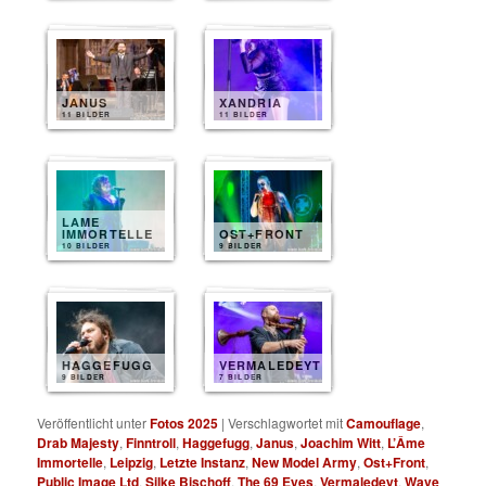
JANUS
XANDRIA
11 BILDER
11 BILDER
LAME
IMMORTELLE
OST+FRONT
10 BILDER
9 BILDER
HAGGEFUGG
VERMALEDEYT
9 BILDER
7 BILDER
Veröffentlicht unter
Fotos 2025
|
Verschlagwortet mit
Camouflage
,
Drab Majesty
,
Finntroll
,
Haggefugg
,
Janus
,
Joachim Witt
,
L’Âme
Immortelle
,
Leipzig
,
Letzte Instanz
,
New Model Army
,
Ost+Front
,
Public Image Ltd
,
Silke Bischoff
,
The 69 Eyes
,
Vermaledeyt
,
Wave