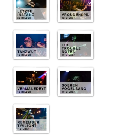
LETZTE
INSTANZ
VROUDENSPIL
20 BILDER
12 BILDER
THE
TROUBLE
TANZWUT
NOTES
12 BILDER
10 BILDER
SOEREN
VERMALEDEYT
VOGELSANG
10 BILDER
10 BILDER
REMEMBER
TWILIGHT
7 BILDER