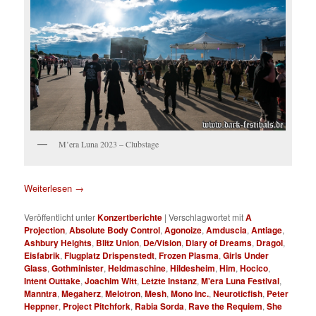
M’era Luna 2023 – Clubstage
Weiterlesen
→
Veröffentlicht unter
Konzertberichte
|
Verschlagwortet mit
A
Projection
,
Absolute Body Control
,
Agonoize
,
Amduscia
,
Antiage
,
Ashbury Heights
,
Blitz Union
,
De/Vision
,
Diary of Dreams
,
Dragol
,
Eisfabrik
,
Flugplatz Drispenstedt
,
Frozen Plasma
,
Girls Under
Glass
,
Gothminister
,
Heldmaschine
,
Hildesheim
,
Him
,
Hocico
,
Intent Outtake
,
Joachim Witt
,
Letzte Instanz
,
M'era Luna Festival
,
Manntra
,
Megaherz
,
Melotron
,
Mesh
,
Mono Inc.
,
Neuroticfish
,
Peter
Heppner
,
Project Pitchfork
,
Rabia Sorda
,
Rave the Requiem
,
She