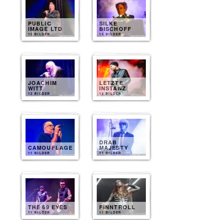
PUBLIC
SILKE
IMAGE LTD
BISCHOFF
15 BILDER
15 BILDER
JOACHIM
LETZTE
WITT
INSTANZ
12 BILDER
12 BILDER
DRAB
CAMOUFLAGE
MAJESTY
11 BILDER
11 BILDER
THE 69 EYES
FINNTROLL
11 BILDER
11 BILDER