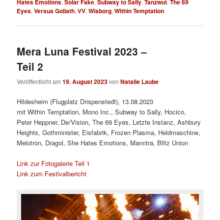
Hates Emotions
,
Solar Fake
,
Subway to Sally
,
Tanzwut
,
The 69
Eyes
,
Versus Goliath
,
VV
,
Wisborg
,
Within Temptation
Mera Luna Festival 2023 –
Teil 2
Veröffentlicht am
19. August 2023
von
Natalie Laube
Hildesheim (Flugplatz Drispenstedt), 13.08.2023
mit Within Temptation, Mono Inc., Subway to Sally, Hocico,
Peter Heppner, De/Vision, The 69 Eyes, Letzte Instanz, Ashbury
Heights, Gothminister, Eisfabrik, Frozen Plasma, Heldmaschine,
Melotron, Dragol, She Hates Emotions, Manntra, Blitz Union
Link zur Fotogalerie Teil 1
Link zum Festivalbericht