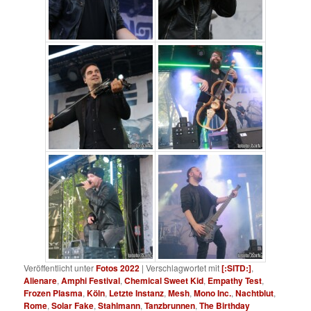
Veröffentlicht unter
Fotos 2022
|
Verschlagwortet mit
[:SITD:]
,
Alienare
,
Amphi Festival
,
Chemical Sweet Kid
,
Empathy Test
,
Frozen Plasma
,
Köln
,
Letzte Instanz
,
Mesh
,
Mono Inc.
,
Nachtblut
,
Rome
,
Solar Fake
,
Stahlmann
,
Tanzbrunnen
,
The Birthday