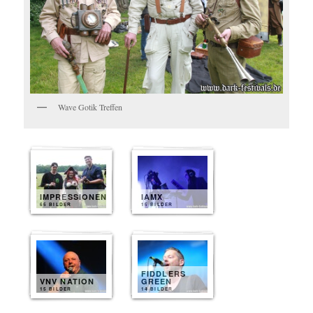
Wave Gotik Treffen
IMPRESSIONEN
IAMX
65 BILDER
15 BILDER
FIDDLERS
VNV NATION
GREEN
15 BILDER
14 BILDER