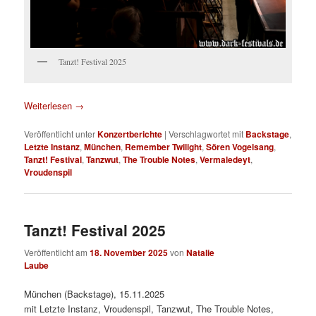
Tanzt! Festival 2025
Weiterlesen
→
Veröffentlicht unter
Konzertberichte
|
Verschlagwortet mit
Backstage
,
Letzte Instanz
,
München
,
Remember Twilight
,
Sören Vogelsang
,
Tanzt! Festival
,
Tanzwut
,
The Trouble Notes
,
Vermaledeyt
,
Vroudenspil
Tanzt! Festival 2025
Veröffentlicht am
18. November 2025
von
Natalie
Laube
München (Backstage), 15.11.2025
mit Letzte Instanz, Vroudenspil, Tanzwut, The Trouble Notes,