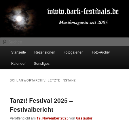
Zum
Zum
Musikmagazin seit 2005
primären
sekundären
Inhalt
Inhalt
springen
springen
DARK-FESTIVALS.DE
Suchen
Hauptmenü
Startseite
Rezensionen
Fotogalerien
Foto-Archiv
Kalender
Sonstiges
SCHLAGWORTARCHIV:
LETZTE INSTANZ
Tanzt! Festival 2025 –
Festivalbericht
Veröffentlicht am
19. November 2025
von
Gastautor