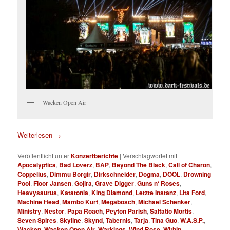
Wacken Open Air
Weiterlesen
→
Veröffentlicht unter
Konzertberichte
|
Verschlagwortet mit
Apocalyptica
,
Bad Loverz
,
BAP
,
Beyond The Black
,
Call of Charon
,
Coppelius
,
Dimmu Borgir
,
Dirkschneider
,
Dogma
,
DOOL
,
Drowning
Pool
,
Floor Jansen
,
Gojira
,
Grave Digger
,
Guns n‘ Roses
,
Heavysaurus
,
Katatonia
,
King Diamond
,
Letzte Instanz
,
Lita Ford
,
Machine Head
,
Mambo Kurt
,
Megabosch
,
Michael Schenker
,
Ministry
,
Nestor
,
Papa Roach
,
Peyton Parish
,
Saltatio Mortis
,
Seven Spires
,
Skyline
,
Skynd
,
Tabernis
,
Tarja
,
Tina Guo
,
W.A.S.P.
,
Wacken
,
Wacken Open Air
,
Warkings
,
Wind Rose
,
Within