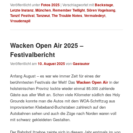
Veröffentlicht unter
Fotos 2025
|
Verschlagwortet mit
Backstage
,
Letzte Instanz
,
München
,
Remember Twilight
,
Sören Vogelsang
,
Tanzt! Festival
,
Tanzwut
,
The Trouble Notes
,
Vermaledeyt
,
Vroudenspil
Wacken Open Air 2025 –
Festivalbericht
Veröffentlicht am
10. August 2025
von
Gastautor
Anfang August – es war wie immer Zeit für eines der
berühmtesten Festivals der Welt! Das
Wacken Open Air
in der
holsteinischen Provinz lockte wieder einmal 85.000 zahlende
Gäste aus aller Welt an. Schon viele Kilometer südlich des Holy
Grounds konnte man die Autos mit dem WOA-Schriftzug aus
improvisierten Klebeband-Buchstaben zahlreich auf den
Autobahnen sehen und auch die Züge nach Norden waren voll
mit schwarz gekleideten Gestalten.
Der Bahnhof Itzehoe zeigte sich in diesem Jahr erstmals im von