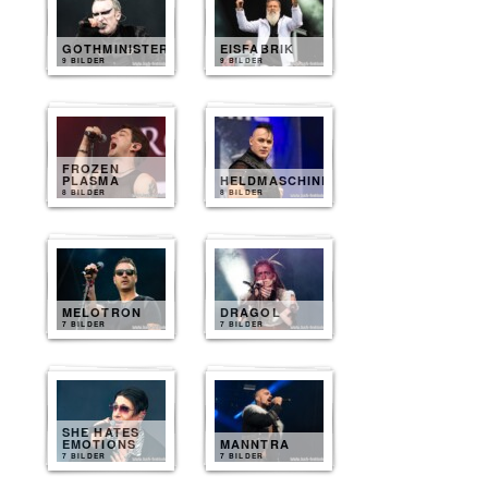
GOTHMINISTER
EISFABRIK
9 BILDER
9 BILDER
FROZEN
PLASMA
HELDMASCHINE
8 BILDER
8 BILDER
MELOTRON
DRAGOL
7 BILDER
7 BILDER
SHE HATES
EMOTIONS
MANNTRA
7 BILDER
7 BILDER