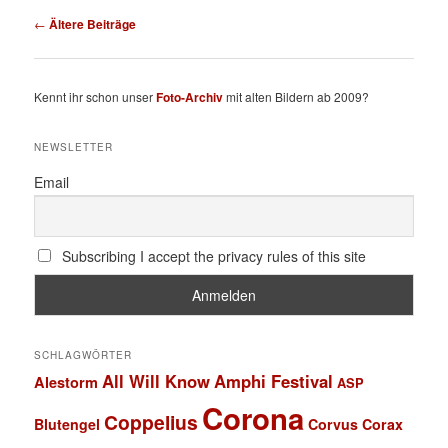
Beitragsnavigation
←
Ältere Beiträge
Kennt ihr schon unser
Foto-Archiv
mit alten Bildern ab 2009?
NEWSLETTER
Email
Subscribing I accept the privacy rules of this site
SCHLAGWÖRTER
All Will Know
Amphi Festival
Alestorm
ASP
Corona
Coppelius
Blutengel
Corvus Corax