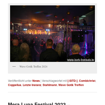
Wave Gotik Treffen 2024
Veröffentlicht unter
News
|
Verschlagwortet mit
[:SITD:]
,
Combichrist
,
Coppelius
,
Letzte Instanz
,
Stahlmann
,
Wave Gotik Treffen
Mera Luna Festival 2023 –