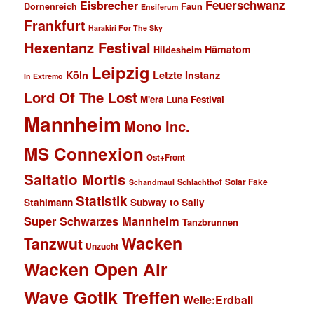
Feuerschwanz
Eisbrecher
Faun
Dornenreich
Ensiferum
Frankfurt
Harakiri For The Sky
Hexentanz Festival
Hämatom
Hildesheim
Leipzig
Köln
Letzte Instanz
In Extremo
Lord Of The Lost
M'era Luna Festival
Mannheim
Mono Inc.
MS Connexion
Ost+Front
Saltatio Mortis
Solar Fake
Schlachthof
Schandmaul
Statistik
Stahlmann
Subway to Sally
Super Schwarzes Mannheim
Tanzbrunnen
Wacken
Tanzwut
Unzucht
Wacken Open Air
Wave Gotik Treffen
Welle:Erdball