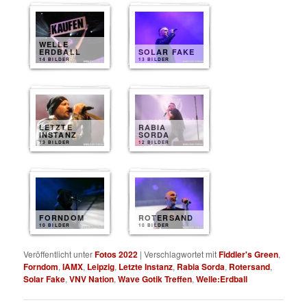
WELLE
ERDBALL
SOLAR FAKE
14 BILDER
13 BILDER
LETZTE
RABIA
INSTANZ
SORDA
13 BILDER
12 BILDER
FORNDOM
ROTERSAND
10 BILDER
10 BILDER
Veröffentlicht unter
Fotos 2022
|
Verschlagwortet mit
Fiddler's Green
,
Forndom
,
IAMX
,
Leipzig
,
Letzte Instanz
,
Rabia Sorda
,
Rotersand
,
Solar Fake
,
VNV Nation
,
Wave Gotik Treffen
,
Welle:Erdball