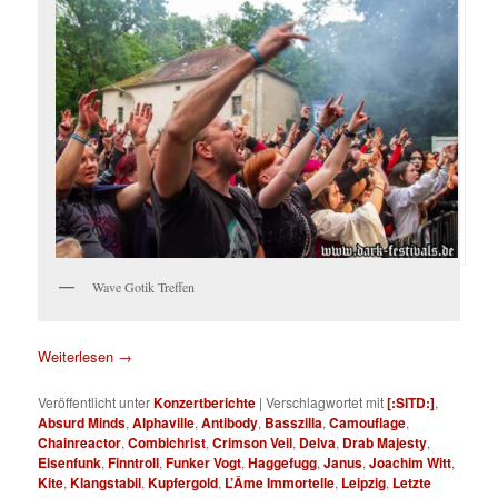
Wave Gotik Treffen
Weiterlesen
→
Veröffentlicht unter
Konzertberichte
|
Verschlagwortet mit
[:SITD:]
,
Absurd Minds
,
Alphaville
,
Antibody
,
Basszilla
,
Camouflage
,
Chainreactor
,
Combichrist
,
Crimson Veil
,
Delva
,
Drab Majesty
,
Eisenfunk
,
Finntroll
,
Funker Vogt
,
Haggefugg
,
Janus
,
Joachim Witt
,
Kite
,
Klangstabil
,
Kupfergold
,
L’Âme Immortelle
,
Leipzig
,
Letzte