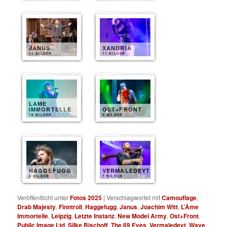
JANUS
XANDRIA
11 BILDER
11 BILDER
LAME
IMMORTELLE
OST+FRONT
10 BILDER
9 BILDER
HAGGEFUGG
VERMALEDEYT
9 BILDER
7 BILDER
Veröffentlicht unter
Fotos 2025
|
Verschlagwortet mit
Camouflage
,
Drab Majesty
,
Finntroll
,
Haggefugg
,
Janus
,
Joachim Witt
,
L’Âme
Immortelle
,
Leipzig
,
Letzte Instanz
,
New Model Army
,
Ost+Front
,
Public Image Ltd
,
Silke Bischoff
,
The 69 Eyes
,
Vermaledeyt
,
Wave