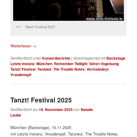
Tanzt! Festival 2025
Weiterlesen
→
Veröffentlicht unter
Konzertberichte
|
Verschlagwortet mit
Backstage
,
Letzte Instanz
,
München
,
Remember Twilight
,
Sören Vogelsang
,
Tanzt! Festival
,
Tanzwut
,
The Trouble Notes
,
Vermaledeyt
,
Vroudenspil
Tanzt! Festival 2025
Veröffentlicht am
18. November 2025
von
Natalie
Laube
München (Backstage), 15.11.2025
mit Letzte Instanz, Vroudenspil, Tanzwut, The Trouble Notes,