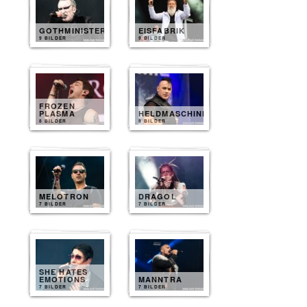
GOTHMINISTER
EISFABRIK
9 BILDER
9 BILDER
FROZEN
PLASMA
HELDMASCHINE
8 BILDER
8 BILDER
MELOTRON
DRAGOL
7 BILDER
7 BILDER
SHE HATES
EMOTIONS
MANNTRA
7 BILDER
7 BILDER