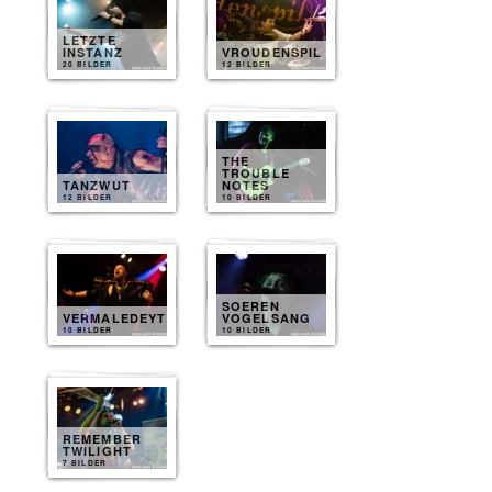
LETZTE
INSTANZ
VROUDENSPIL
20 BILDER
12 BILDER
THE
TROUBLE
TANZWUT
NOTES
12 BILDER
10 BILDER
SOEREN
VERMALEDEYT
VOGELSANG
10 BILDER
10 BILDER
REMEMBER
TWILIGHT
7 BILDER