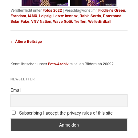
Veröffentlicht unter
Fotos 2022
|
Verschlagwortet mit
Fiddler's Green
,
Forndom
,
IAMX
,
Leipzig
,
Letzte Instanz
,
Rabia Sorda
,
Rotersand
,
Solar Fake
,
VNV Nation
,
Wave Gotik Treffen
,
Welle:Erdball
Beitragsnavigation
←
Ältere Beiträge
Kennt ihr schon unser
Foto-Archiv
mit alten Bildern ab 2009?
NEWSLETTER
Email
Subscribing I accept the privacy rules of this site