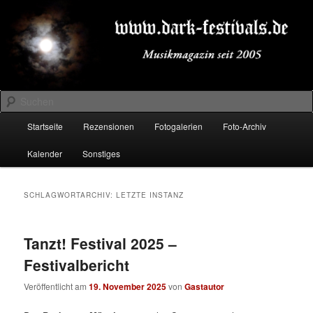
Zum
Zum
Musikmagazin seit 2005
primären
sekundären
Inhalt
Inhalt
springen
springen
DARK-FESTIVALS.DE
Suchen
Hauptmenü
Startseite
Rezensionen
Fotogalerien
Foto-Archiv
Kalender
Sonstiges
SCHLAGWORTARCHIV:
LETZTE INSTANZ
Tanzt! Festival 2025 –
Festivalbericht
Veröffentlicht am
19. November 2025
von
Gastautor