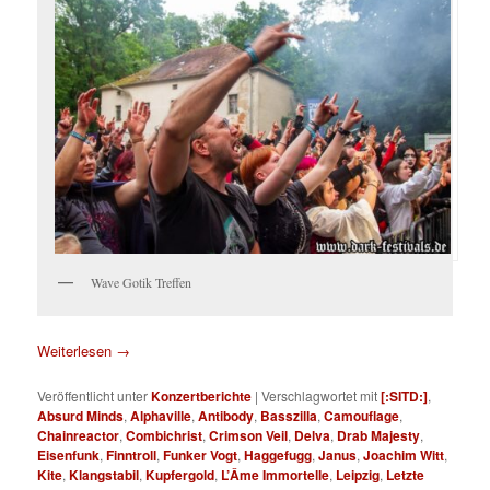
Wave Gotik Treffen
Weiterlesen
→
Veröffentlicht unter
Konzertberichte
|
Verschlagwortet mit
[:SITD:]
,
Absurd Minds
,
Alphaville
,
Antibody
,
Basszilla
,
Camouflage
,
Chainreactor
,
Combichrist
,
Crimson Veil
,
Delva
,
Drab Majesty
,
Eisenfunk
,
Finntroll
,
Funker Vogt
,
Haggefugg
,
Janus
,
Joachim Witt
,
Kite
,
Klangstabil
,
Kupfergold
,
L’Âme Immortelle
,
Leipzig
,
Letzte