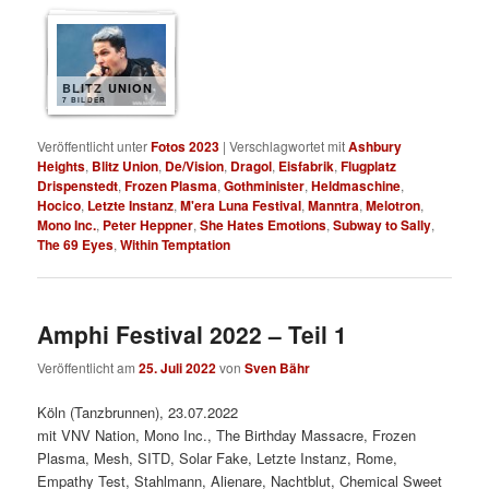
BLITZ UNION
7 BILDER
Veröffentlicht unter
Fotos 2023
|
Verschlagwortet mit
Ashbury
Heights
,
Blitz Union
,
De/Vision
,
Dragol
,
Eisfabrik
,
Flugplatz
Drispenstedt
,
Frozen Plasma
,
Gothminister
,
Heldmaschine
,
Hocico
,
Letzte Instanz
,
M'era Luna Festival
,
Manntra
,
Melotron
,
Mono Inc.
,
Peter Heppner
,
She Hates Emotions
,
Subway to Sally
,
The 69 Eyes
,
Within Temptation
Amphi Festival 2022 – Teil 1
Veröffentlicht am
25. Juli 2022
von
Sven Bähr
Köln (Tanzbrunnen), 23.07.2022
mit VNV Nation, Mono Inc., The Birthday Massacre, Frozen
Plasma, Mesh, SITD, Solar Fake, Letzte Instanz, Rome,
Empathy Test, Stahlmann, Alienare, Nachtblut, Chemical Sweet