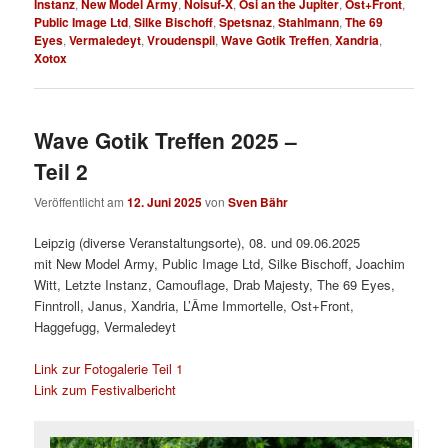
Instanz
,
New Model Army
,
Noisuf-X
,
Osi an the Jupiter
,
Ost+Front
,
Public Image Ltd
,
Silke Bischoff
,
Spetsnaz
,
Stahlmann
,
The 69
Eyes
,
Vermaledeyt
,
Vroudenspil
,
Wave Gotik Treffen
,
Xandria
,
Xotox
Wave Gotik Treffen 2025 –
Teil 2
Veröffentlicht am
12. Juni 2025
von
Sven Bähr
Leipzig (diverse Veranstaltungsorte), 08. und 09.06.2025
mit New Model Army, Public Image Ltd, Silke Bischoff, Joachim
Witt, Letzte Instanz, Camouflage, Drab Majesty, The 69 Eyes,
Finntroll, Janus, Xandria, L’Âme Immortelle, Ost+Front,
Haggefugg, Vermaledeyt
Link zur Fotogalerie Teil 1
Link zum Festivalbericht