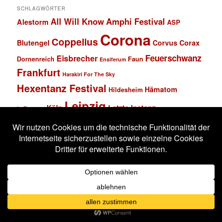
SCHLAGWÖRTER
All Will Know
Amphi Festival
Alestorm
ASP
Corona
Coppelius
Blutengel
Corvus Corax
Feuerschwanz
Eisbrecher
Faun
Dornenreich
Ensiferum
Frankfurt
Harakiri For The Sky
Hexentanz Festival
Hämatom
Hildesheim
Leipzig
Köln
Letzte Instanz
In Extremo
Lord Of The Lost
M'era Luna Festival
Mannheim
Mono Inc.
MS Connexion
Ost+Front
Saltatio Mortis
Solar Fake
Schlachthof
Schandmaul
Statistik
Stahlmann
Subway to Sally
Super Schwarzes Mannheim
Tanzbrunnen