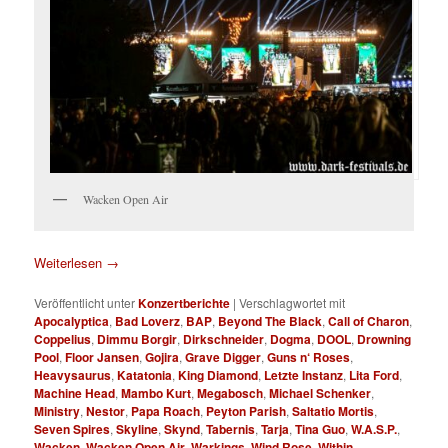
Wacken Open Air
Weiterlesen
→
Veröffentlicht unter
Konzertberichte
|
Verschlagwortet mit
Apocalyptica
,
Bad Loverz
,
BAP
,
Beyond The Black
,
Call of Charon
,
Coppelius
,
Dimmu Borgir
,
Dirkschneider
,
Dogma
,
DOOL
,
Drowning
Pool
,
Floor Jansen
,
Gojira
,
Grave Digger
,
Guns n‘ Roses
,
Heavysaurus
,
Katatonia
,
King Diamond
,
Letzte Instanz
,
Lita Ford
,
Machine Head
,
Mambo Kurt
,
Megabosch
,
Michael Schenker
,
Ministry
,
Nestor
,
Papa Roach
,
Peyton Parish
,
Saltatio Mortis
,
Seven Spires
,
Skyline
,
Skynd
,
Tabernis
,
Tarja
,
Tina Guo
,
W.A.S.P.
,
Wacken
,
Wacken Open Air
,
Warkings
,
Wind Rose
,
Within