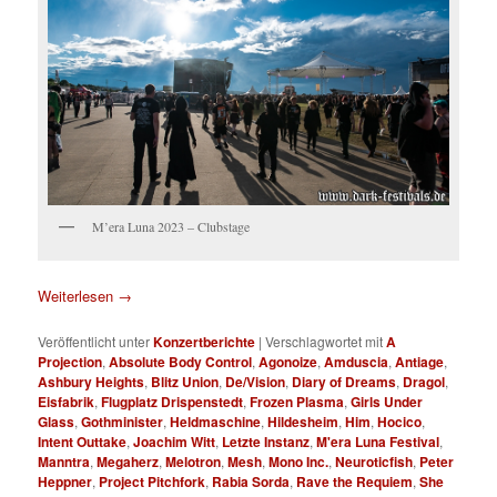
M’era Luna 2023 – Clubstage
Weiterlesen
→
Veröffentlicht unter
Konzertberichte
|
Verschlagwortet mit
A
Projection
,
Absolute Body Control
,
Agonoize
,
Amduscia
,
Antiage
,
Ashbury Heights
,
Blitz Union
,
De/Vision
,
Diary of Dreams
,
Dragol
,
Eisfabrik
,
Flugplatz Drispenstedt
,
Frozen Plasma
,
Girls Under
Glass
,
Gothminister
,
Heldmaschine
,
Hildesheim
,
Him
,
Hocico
,
Intent Outtake
,
Joachim Witt
,
Letzte Instanz
,
M'era Luna Festival
,
Manntra
,
Megaherz
,
Melotron
,
Mesh
,
Mono Inc.
,
Neuroticfish
,
Peter
Heppner
,
Project Pitchfork
,
Rabia Sorda
,
Rave the Requiem
,
She