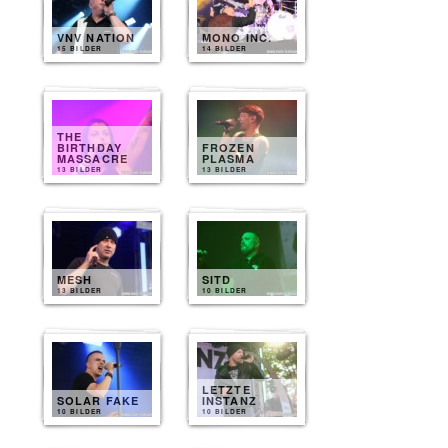
VNV NATION
MONO INC.
15 BILDER
14 BILDER
THE
BIRTHDAY
FROZEN
MASSACRE
PLASMA
13 BILDER
13 BILDER
MESH
SITD
13 BILDER
10 BILDER
LETZTE
SOLAR FAKE
INSTANZ
10 BILDER
10 BILDER