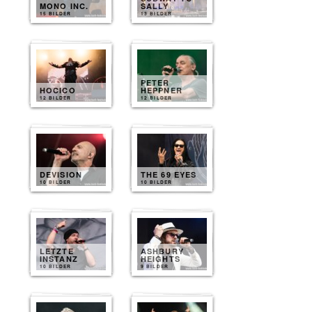
MONO INC.
SALLY
15 BILDER
13 BILDER
PETER
HOCICO
HEPPNER
12 BILDER
12 BILDER
DEVISION
THE 69 EYES
10 BILDER
10 BILDER
LETZTE
ASHBURY
INSTANZ
HEIGHTS
10 BILDER
9 BILDER