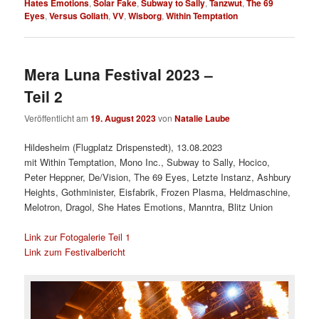
Hates Emotions
,
Solar Fake
,
Subway to Sally
,
Tanzwut
,
The 69
Eyes
,
Versus Goliath
,
VV
,
Wisborg
,
Within Temptation
Mera Luna Festival 2023 –
Teil 2
Veröffentlicht am
19. August 2023
von
Natalie Laube
Hildesheim (Flugplatz Drispenstedt), 13.08.2023
mit Within Temptation, Mono Inc., Subway to Sally, Hocico,
Peter Heppner, De/Vision, The 69 Eyes, Letzte Instanz, Ashbury
Heights, Gothminister, Eisfabrik, Frozen Plasma, Heldmaschine,
Melotron, Dragol, She Hates Emotions, Manntra, Blitz Union
Link zur Fotogalerie Teil 1
Link zum Festivalbericht