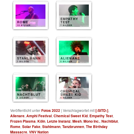
EMPATHY
ROME
TEST
10 BILDER
7 BILDER
STAHLMANN
ALIENARE
7 BILDER
5 BILDER
CHEMICAL
NACHTBLUT
SWEET KID
5 BILDER
5 BILDER
Veröffentlicht unter
Fotos 2022
|
Verschlagwortet mit
[:SITD:]
,
Alienare
,
Amphi Festival
,
Chemical Sweet Kid
,
Empathy Test
,
Frozen Plasma
,
Köln
,
Letzte Instanz
,
Mesh
,
Mono Inc.
,
Nachtblut
,
Rome
,
Solar Fake
,
Stahlmann
,
Tanzbrunnen
,
The Birthday
Massacre
,
VNV Nation