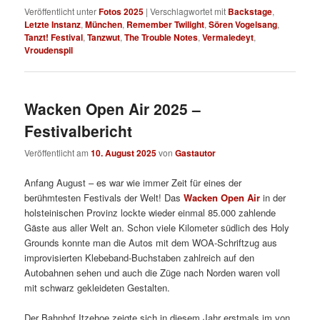
Veröffentlicht unter
Fotos 2025
|
Verschlagwortet mit
Backstage
,
Letzte Instanz
,
München
,
Remember Twilight
,
Sören Vogelsang
,
Tanzt! Festival
,
Tanzwut
,
The Trouble Notes
,
Vermaledeyt
,
Vroudenspil
Wacken Open Air 2025 –
Festivalbericht
Veröffentlicht am
10. August 2025
von
Gastautor
Anfang August – es war wie immer Zeit für eines der
berühmtesten Festivals der Welt! Das
Wacken Open Air
in der
holsteinischen Provinz lockte wieder einmal 85.000 zahlende
Gäste aus aller Welt an. Schon viele Kilometer südlich des Holy
Grounds konnte man die Autos mit dem WOA-Schriftzug aus
improvisierten Klebeband-Buchstaben zahlreich auf den
Autobahnen sehen und auch die Züge nach Norden waren voll
mit schwarz gekleideten Gestalten.
Der Bahnhof Itzehoe zeigte sich in diesem Jahr erstmals im von