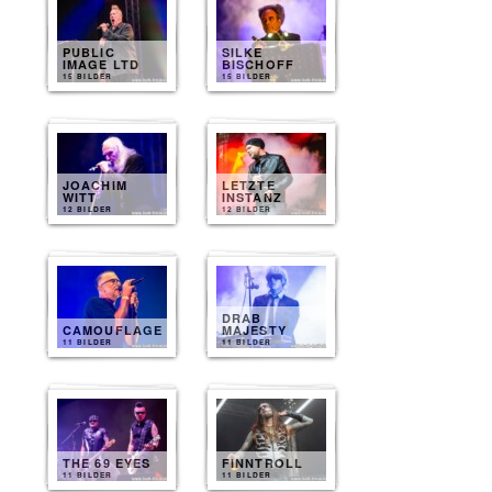
PUBLIC
SILKE
IMAGE LTD
BISCHOFF
15 BILDER
15 BILDER
JOACHIM
LETZTE
WITT
INSTANZ
12 BILDER
12 BILDER
DRAB
CAMOUFLAGE
MAJESTY
11 BILDER
11 BILDER
THE 69 EYES
FINNTROLL
11 BILDER
11 BILDER