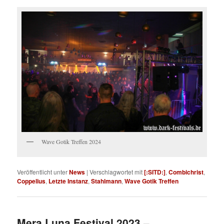
Wave Gotik Treffen 2024
Veröffentlicht unter
News
|
Verschlagwortet mit
[:SITD:]
,
Combichrist
,
Coppelius
,
Letzte Instanz
,
Stahlmann
,
Wave Gotik Treffen
Mera Luna Festival 2023 –