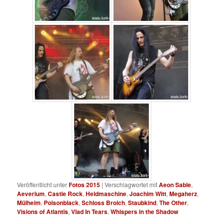
Veröffentlicht unter
Fotos 2015
|
Verschlagwortet mit
Aeon Sable
,
Aeverium
,
Castle Rock
,
Heldmaschine
,
Joachim Witt
,
Megaherz
,
Mülheim
,
Poisonblack
,
Schloss Broich
,
Staubkind
,
The Other
,
Visions of Atlantis
,
Vlad In Tears
,
Whispers in the Shadow