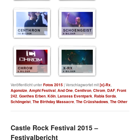
CENTHRON
SCHOENGEIST
10 BILDER
8 BILDER
CHROM
X-RX
6 BILDER
6 BILDER
Veröffentlicht unter
Fotos 2015
|
Verschlagwortet mit
[x]-Rx
,
Agonoize
,
Amphi Festival
,
And One
,
Centhron
,
Chrom
,
DAF
,
Front
242
,
Goethes Erben
,
Köln
,
Lanxess Eventpark
,
Rabia Sorda
,
Schöngeist
,
The Birthday Massacre
,
The Crüxshadows
,
The Other
Castle Rock Festival 2015 –
Festivalbericht