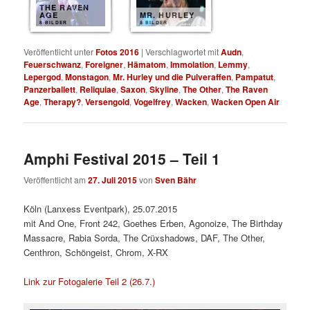
THE RAVEN
AGE
MR. HURLEY
8 BILDER
8 BILDER
Veröffentlicht unter
Fotos 2016
|
Verschlagwortet mit
Audn
,
Feuerschwanz
,
Foreigner
,
Hämatom
,
Immolation
,
Lemmy
,
Lepergod
,
Monstagon
,
Mr. Hurley und die Pulveraffen
,
Pampatut
,
Panzerballett
,
Reliquiae
,
Saxon
,
Skyline
,
The Other
,
The Raven
Age
,
Therapy?
,
Versengold
,
Vogelfrey
,
Wacken
,
Wacken Open Air
Amphi Festival 2015 – Teil 1
Veröffentlicht am
27. Juli 2015
von
Sven Bähr
Köln (Lanxess Eventpark), 25.07.2015
mit And One, Front 242, Goethes Erben, Agonoize, The Birthday
Massacre, Rabia Sorda, The Crüxshadows, DAF, The Other,
Centhron, Schöngeist, Chrom, X-RX
Link zur Fotogalerie Teil 2 (26.7.)