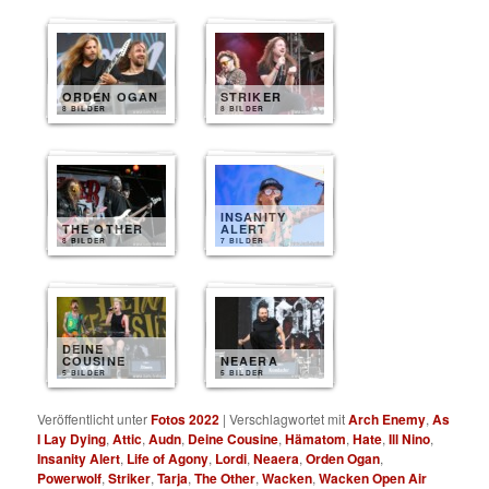
ORDEN OGAN
STRIKER
8 BILDER
8 BILDER
INSANITY
THE OTHER
ALERT
8 BILDER
7 BILDER
DEINE
COUSINE
NEAERA
5 BILDER
5 BILDER
Veröffentlicht unter
Fotos 2022
|
Verschlagwortet mit
Arch Enemy
,
As
I Lay Dying
,
Attic
,
Audn
,
Deine Cousine
,
Hämatom
,
Hate
,
Ill Nino
,
Insanity Alert
,
Life of Agony
,
Lordi
,
Neaera
,
Orden Ogan
,
Powerwolf
,
Striker
,
Tarja
,
The Other
,
Wacken
,
Wacken Open Air