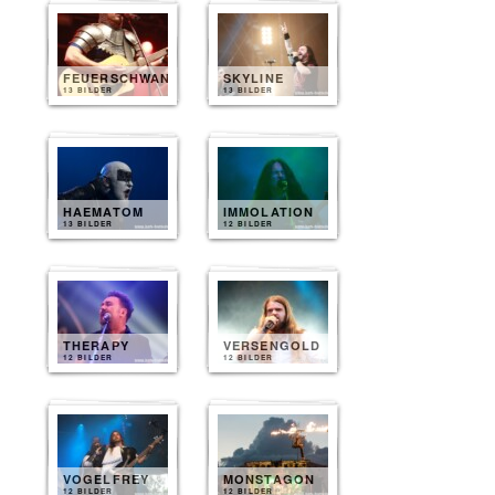
FEUERSCHWANZ
SKYLINE
13 BILDER
13 BILDER
HAEMATOM
IMMOLATION
13 BILDER
12 BILDER
THERAPY
VERSENGOLD
12 BILDER
12 BILDER
VOGELFREY
MONSTAGON
12 BILDER
12 BILDER