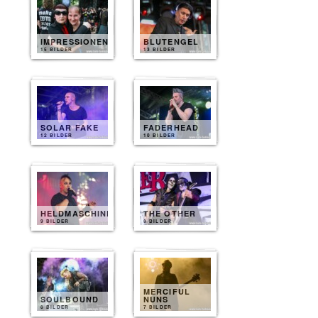
IMPRESSIONEN
BLUTENGEL
15 BILDER
13 BILDER
SOLAR FAKE
FADERHEAD
12 BILDER
10 BILDER
HELDMASCHINE
THE OTHER
9 BILDER
8 BILDER
MERCIFUL
SOULBOUND
NUNS
8 BILDER
7 BILDER