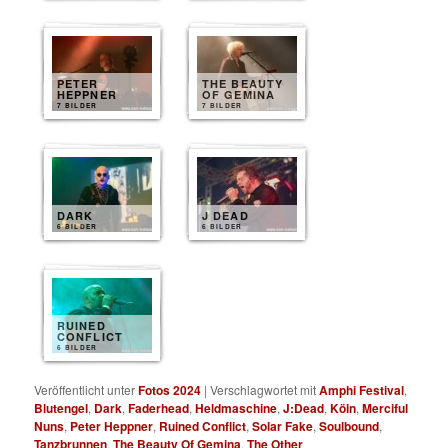
PETER
THE BEAUTY
HEPPNER
OF GEMINA
7 BILDER
7 BILDER
DARK
J DEAD
6 BILDER
6 BILDER
RUINED
CONFLICT
6 BILDER
Veröffentlicht unter
Fotos 2024
|
Verschlagwortet mit
Amphi Festival
,
Blutengel
,
Dark
,
Faderhead
,
Heldmaschine
,
J:Dead
,
Köln
,
Merciful
Nuns
,
Peter Heppner
,
Ruined Conflict
,
Solar Fake
,
Soulbound
,
Tanzbrunnen
,
The Beauty Of Gemina
,
The Other