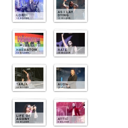
AS I LAY
LORDI
DYING
13 BILDER
13 BILDER
HAEMATOM
HATE
13 BILDER
10 BILDER
TARJA
AUDN
10 BILDER
10 BILDER
LIFE OF
AGONY
ATTIC
10 BILDER
8 BILDER