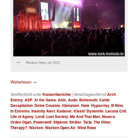
Wacken Open Air 2022
Weiterlesen
→
Veröffentlicht unter
Konzertberichte
|
Verschlagwortet mit
Arch
Enemy
,
ASP
,
At the Gates
,
Attic
,
Audn
,
Behemoth
,
Cattle
Decapitation
,
Deine Cousine
,
Hämatom
,
Hate
,
Hypocrisy
,
Ill Nino
,
In Extremo
,
Insanity Alert
,
Kadavar
,
Kissin' Dynamite
,
Lacuna Coil
,
Life of Agony
,
Lordi
,
Lost Society
,
Me And That Man
,
Neaera
,
Orden Ogan
,
Powerwolf
,
Slipknot
,
Striker
,
Tarja
,
The Other
,
Therapy?
,
Wacken
,
Wacken Open Air
,
Wind Rose