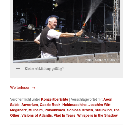
Kleine Abkühlung gefällig?
Weiterlesen
→
Veröffentlicht unter
Konzertberichte
|
Verschlagwortet mit
Aeon
Sable
,
Aeverium
,
Castle Rock
,
Heldmaschine
,
Joachim Witt
,
Megaherz
,
Mülheim
,
Poisonblack
,
Schloss Broich
,
Staubkind
,
The
Other
,
Visions of Atlantis
,
Vlad In Tears
,
Whispers in the Shadow