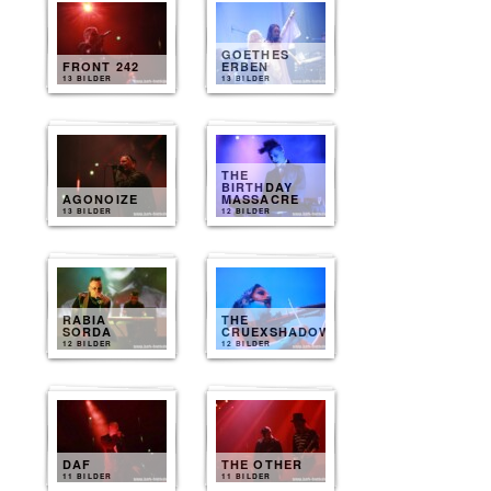
GOETHES
FRONT 242
ERBEN
13 BILDER
13 BILDER
THE
BIRTHDAY
AGONOIZE
MASSACRE
13 BILDER
12 BILDER
RABIA
THE
SORDA
CRUEXSHADOWS
12 BILDER
12 BILDER
DAF
THE OTHER
11 BILDER
11 BILDER