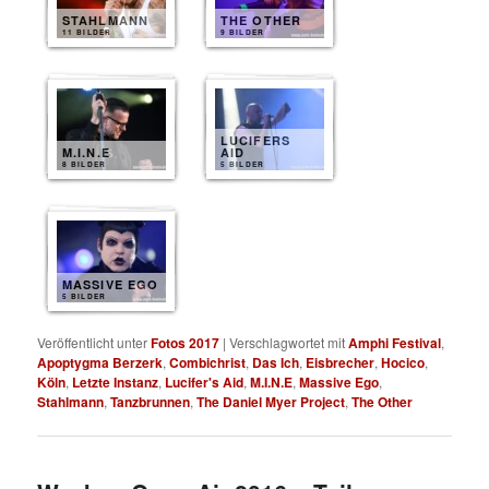
STAHLMANN
THE OTHER
11 BILDER
9 BILDER
LUCIFERS
M.I.N.E
AID
8 BILDER
5 BILDER
MASSIVE EGO
5 BILDER
Veröffentlicht unter
Fotos 2017
|
Verschlagwortet mit
Amphi Festival
,
Apoptygma Berzerk
,
Combichrist
,
Das Ich
,
Eisbrecher
,
Hocico
,
Köln
,
Letzte Instanz
,
Lucifer's Aid
,
M.I.N.E
,
Massive Ego
,
Stahlmann
,
Tanzbrunnen
,
The Daniel Myer Project
,
The Other