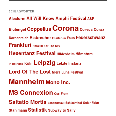
SCHLAGWÖRTER
All Will Know
Amphi Festival
Alestorm
ASP
Corona
Coppelius
Blutengel
Corvus Corax
Feuerschwanz
Eisbrecher
Faun
Dornenreich
Ensiferum
Frankfurt
Harakiri For The Sky
Hexentanz Festival
Hämatom
Hildesheim
Leipzig
Köln
Letzte Instanz
In Extremo
Lord Of The Lost
M'era Luna Festival
Mannheim
Mono Inc.
MS Connexion
Ost+Front
Saltatio Mortis
Solar Fake
Schlachthof
Schandmaul
Statistik
Stahlmann
Subway to Sally