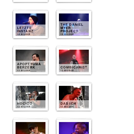
THE DANIEL
LETZTE
MYER
INSTANZ
PROJECT
14 BILDER
13 BILDER
APOPTYGMA
BERZERK
COMBICHRIST
13 BILDER
13 BILDER
HOCICO
DAS ICH
12 BILDER
12 BILDER