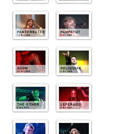
PANZERBALLETT
PAMPATUT
12 BILDER
9 BILDER
AUDN
RELIQUIAE
10 BILDER
8 BILDER
THE OTHER
LEPERGOD
8 BILDER
9 BILDER