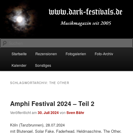
Zum
Zum
Musikmagazin seit 2005
primären
sekundären
Inhalt
Inhalt
springen
springen
DARK-FESTIVALS.DE
Suchen
Hauptmenü
Startseite
Rezensionen
Fotogalerien
Foto-Archiv
Kalender
Sonstiges
SCHLAGWORTARCHIV:
THE OTHER
Amphi Festival 2024 – Teil 2
Veröffentlicht am
30. Juli 2024
von
Sven Bähr
Köln (Tanzbrunnen), 28.07.2024
mit Blutengel, Solar Fake, Faderhead, Heldmaschine, The Other,