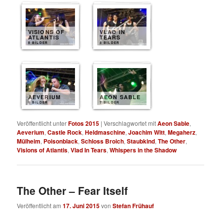
VISIONS OF
VLAD IN
ATLANTIS
TEARS
8 BILDER
8 BILDER
AEVERIUM
AEON SABLE
8 BILDER
7 BILDER
Veröffentlicht unter
Fotos 2015
|
Verschlagwortet mit
Aeon Sable
,
Aeverium
,
Castle Rock
,
Heldmaschine
,
Joachim Witt
,
Megaherz
,
Mülheim
,
Poisonblack
,
Schloss Broich
,
Staubkind
,
The Other
,
Visions of Atlantis
,
Vlad In Tears
,
Whispers in the Shadow
The Other – Fear Itself
Veröffentlicht am
17. Juni 2015
von
Stefan Frühauf