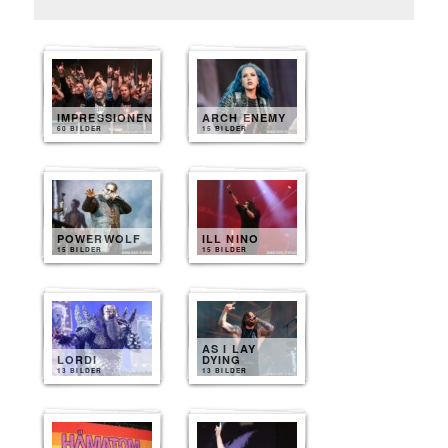
IMPRESSIONEN
ARCH ENEMY
60 BILDER
15 BILDER
POWERWOLF
ILL NINO
15 BILDER
15 BILDER
AS I LAY
LORDI
DYING
13 BILDER
13 BILDER