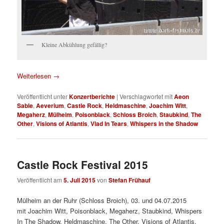
Kleine Abkühlung gefällig?
Weiterlesen
→
Veröffentlicht unter
Konzertberichte
|
Verschlagwortet mit
Aeon
Sable
,
Aeverium
,
Castle Rock
,
Heldmaschine
,
Joachim Witt
,
Megaherz
,
Mülheim
,
Poisonblack
,
Schloss Broich
,
Staubkind
,
The
Other
,
Visions of Atlantis
,
Vlad In Tears
,
Whispers in the Shadow
Castle Rock Festival 2015
Veröffentlicht am
5. Juli 2015
von
Stefan Frühauf
Mülheim an der Ruhr (Schloss Broich), 03. und 04.07.2015
mit
Joachim Witt, Poisonblack, Megaherz, Staubkind, Whispers
In The Shadow, Heldmaschine, The Other, Visions of Atlantis,