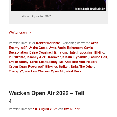
Wacken Open Air 2022
Weiterlesen
→
Veröffentlicht unter
Konzertberichte
|
Verschlagwortet mit
Arch
Enemy
,
ASP
,
At the Gates
,
Attic
,
Audn
,
Behemoth
,
Cattle
Decapitation
,
Deine Cousine
,
Hämatom
,
Hate
,
Hypocrisy
,
Ill Nino
,
In Extremo
,
Insanity Alert
,
Kadavar
,
Kissin' Dynamite
,
Lacuna Coil
,
Life of Agony
,
Lordi
,
Lost Society
,
Me And That Man
,
Neaera
,
Orden Ogan
,
Powerwolf
,
Slipknot
,
Striker
,
Tarja
,
The Other
,
Therapy?
,
Wacken
,
Wacken Open Air
,
Wind Rose
Wacken Open Air 2022 – Teil
4
Veröffentlicht am
10. August 2022
von
Sven Bähr