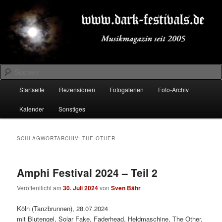
Zum
Zum
Musikmagazin seit 2005
primären
sekundären
Inhalt
Inhalt
springen
springen
DARK-FESTIVALS.DE
Suchen
Hauptmenü
Startseite
Rezensionen
Fotogalerien
Foto-Archiv
Kalender
Sonstiges
SCHLAGWORTARCHIV:
THE OTHER
Amphi Festival 2024 – Teil 2
Veröffentlicht am
30. Juli 2024
von
Sven Bähr
Köln (Tanzbrunnen), 28.07.2024
mit Blutengel, Solar Fake, Faderhead, Heldmaschine, The Other,