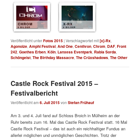
CHROM
X-RX
6 BILDER
6 BILDER
Veröffentlicht unter
Fotos 2015
|
Verschlagwortet mit
[x]-Rx
,
Agonoize
,
Amphi Festival
,
And One
,
Centhron
,
Chrom
,
DAF
,
Front
242
,
Goethes Erben
,
Köln
,
Lanxess Eventpark
,
Rabia Sorda
,
Schöngeist
,
The Birthday Massacre
,
The Crüxshadows
,
The Other
Castle Rock Festival 2015 –
Festivalbericht
Veröffentlicht am
6. Juli 2015
von
Stefan Frühauf
Am 3. und 4. Juli fand auf Schloss Broich in Mülheim an der
Ruhr bereits zum 16. Mal das Castle Rock Festival statt. 16 Mal
Castle Rock Festival – das ist auch ein reichhaltiger Fundus an
allerlei möglichen und unmöglichen Geschichten. Trotz der