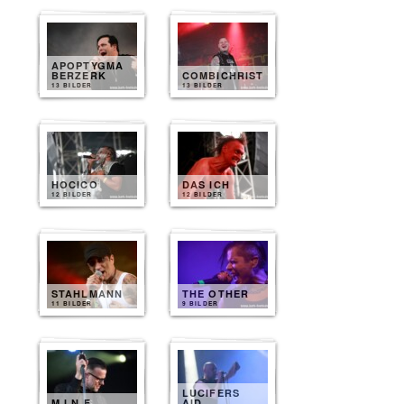
APOPTYGMA
BERZERK
COMBICHRIST
13 BILDER
13 BILDER
HOCICO
DAS ICH
12 BILDER
12 BILDER
STAHLMANN
THE OTHER
11 BILDER
9 BILDER
LUCIFERS
M.I.N.E
AID