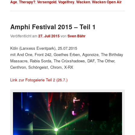
Age
,
Therapy?
,
Versengold
,
Vogelfrey
,
Wacken
,
Wacken Open Air
Amphi Festival 2015 – Teil 1
Veröffentlicht am
27. Juli 2015
von
Sven Bähr
Köln (Lanxess Eventpark), 25.07.2015
mit And One, Front 242, Goethes Erben, Agonoize, The Birthday
Massacre, Rabia Sorda, The Crüxshadows, DAF, The Other,
Centhron, Schöngeist, Chrom, X-RX
Link zur Fotogalerie Teil 2 (26.7.)