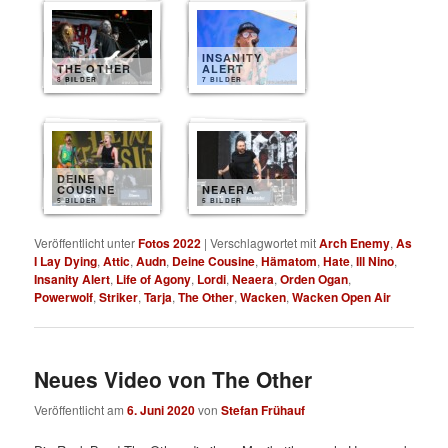
INSANITY
THE OTHER
ALERT
8 BILDER
7 BILDER
DEINE
COUSINE
NEAERA
5 BILDER
5 BILDER
Veröffentlicht unter
Fotos 2022
|
Verschlagwortet mit
Arch Enemy
,
As
I Lay Dying
,
Attic
,
Audn
,
Deine Cousine
,
Hämatom
,
Hate
,
Ill Nino
,
Insanity Alert
,
Life of Agony
,
Lordi
,
Neaera
,
Orden Ogan
,
Powerwolf
,
Striker
,
Tarja
,
The Other
,
Wacken
,
Wacken Open Air
Neues Video von The Other
Veröffentlicht am
6. Juni 2020
von
Stefan Frühauf