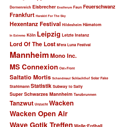
Feuerschwanz
Eisbrecher
Faun
Dornenreich
Ensiferum
Frankfurt
Harakiri For The Sky
Hexentanz Festival
Hämatom
Hildesheim
Leipzig
Köln
Letzte Instanz
In Extremo
Lord Of The Lost
M'era Luna Festival
Mannheim
Mono Inc.
MS Connexion
Ost+Front
Saltatio Mortis
Solar Fake
Schlachthof
Schandmaul
Statistik
Stahlmann
Subway to Sally
Super Schwarzes Mannheim
Tanzbrunnen
Wacken
Tanzwut
Unzucht
Wacken Open Air
Wave Gotik Treffen
Welle:Erdball