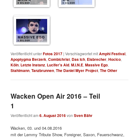
8 BILDER
5 BILDER
MASSIVE EGO
5 BILDER
Veröffentlicht unter
Fotos 2017
|
Verschlagwortet mit
Amphi Festival
,
Apoptygma Berzerk
,
Combichrist
,
Das Ich
,
Eisbrecher
,
Hocico
,
Köln
,
Letzte Instanz
,
Lucifer's Aid
,
M.I.N.E
,
Massive Ego
,
Stahlmann
,
Tanzbrunnen
,
The Daniel Myer Project
,
The Other
Wacken Open Air 2016 – Teil
1
Veröffentlicht am
6. August 2016
von
Sven Bähr
Wacken, 03. und 04.08.2016
mit der Lemmy Tribute Show, Foreigner, Saxon, Feuerschwanz,