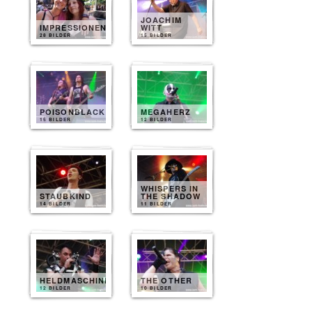
JOACHIM
IMPRESSIONEN
WITT
28 BILDER
15 BILDER
POISONBLACK
MEGAHERZ
15 BILDER
12 BILDER
WHISPERS IN
STAUBKIND
THE SHADOW
14 BILDER
11 BILDER
HELDMASCHINE
THE OTHER
12 BILDER
10 BILDER