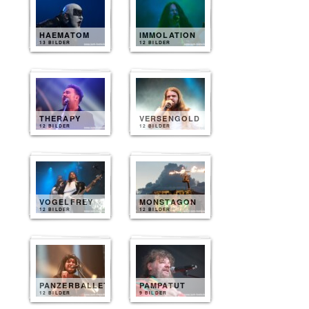
HAEMATOM
IMMOLATION
13 BILDER
12 BILDER
THERAPY
VERSENGOLD
12 BILDER
12 BILDER
VOGELFREY
MONSTAGON
12 BILDER
12 BILDER
PANZERBALLETT
PAMPATUT
12 BILDER
9 BILDER