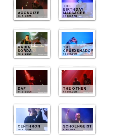
THE
BIRTHDAY
AGONOIZE
MASSACRE
13 BILDER
12 BILDER
RABIA
THE
SORDA
CRUEXSHADOWS
12 BILDER
12 BILDER
DAF
THE OTHER
11 BILDER
11 BILDER
CENTHRON
SCHOENGEIST
10 BILDER
8 BILDER