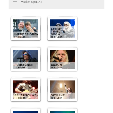
Wacken Open Air
LEMMY
TRIBUTE
IMPRESSIONEN
SHOW
85 BILDER
15 BILDER
FOREIGNER
SAXON
15 BILDER
15 BILDER
FEUERSCHWANZ
SKYLINE
13 BILDER
13 BILDER