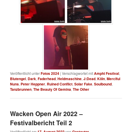
Veröffentlicht unter
Fotos 2024
|
Verschlagwortet mit
Amphi Festival
,
Blutengel
,
Dark
,
Faderhead
,
Heldmaschine
,
J:Dead
,
Köln
,
Merciful
Nuns
,
Peter Heppner
,
Ruined Conflict
,
Solar Fake
,
Soulbound
,
Tanzbrunnen
,
The Beauty Of Gemina
,
The Other
Wacken Open Air 2022 –
Festivalbericht Teil 2
Veröffentlicht am
17. August 2022
von
Gastautor