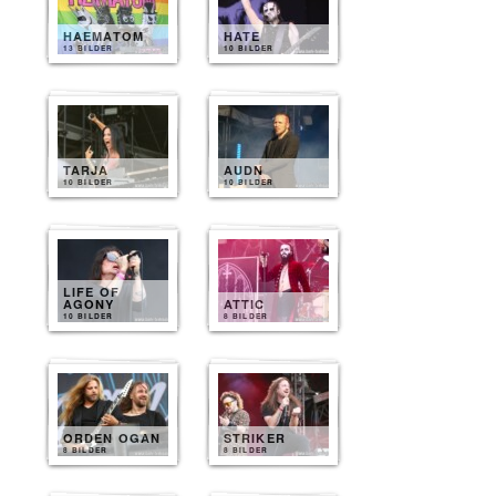
HAEMATOM
HATE
13 BILDER
10 BILDER
TARJA
AUDN
10 BILDER
10 BILDER
LIFE OF
AGONY
ATTIC
10 BILDER
8 BILDER
ORDEN OGAN
STRIKER
8 BILDER
8 BILDER