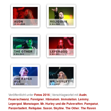
AUDN
RELIQUIAE
10 BILDER
8 BILDER
THE OTHER
LEPERGOD
8 BILDER
9 BILDER
THE RAVEN
AGE
MR. HURLEY
8 BILDER
8 BILDER
Veröffentlicht unter
Fotos 2016
|
Verschlagwortet mit
Audn
,
Feuerschwanz
,
Foreigner
,
Hämatom
,
Immolation
,
Lemmy
,
Lepergod
,
Monstagon
,
Mr. Hurley und die Pulveraffen
,
Pampatut
,
Panzerballett
,
Reliquiae
,
Saxon
,
Skyline
,
The Other
,
The Raven