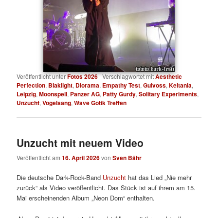
Veröffentlicht unter
Fotos 2026
|
Verschlagwortet mit
Aesthetic
Perfection
,
Blaklight
,
Diorama
,
Empathy Test
,
Gulvoss
,
Keltania
,
Leipzig
,
Moonspell
,
Panzer AG
,
Patty Gurdy
,
Solitary Experiments
,
Unzucht
,
Vogelsang
,
Wave Gotik Treffen
Unzucht mit neuem Video
Veröffentlicht am
16. April 2026
von
Sven Bähr
Die deutsche Dark-Rock-Band
Unzucht
hat das Lied „Nie mehr
zurück“ als Video veröffentlicht. Das Stück ist auf ihrem am 15.
Mai erscheinenden Album „Neon Dom“ enthalten.