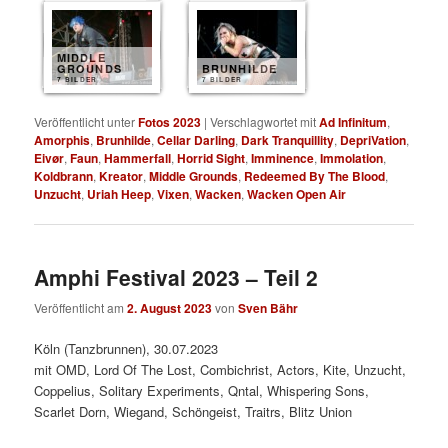
MIDDLE
GROUNDS
BRUNHILDE
7 BILDER
7 BILDER
Veröffentlicht unter
Fotos 2023
|
Verschlagwortet mit
Ad Infinitum
,
Amorphis
,
Brunhilde
,
Cellar Darling
,
Dark Tranquillity
,
DepriVation
,
Eivør
,
Faun
,
Hammerfall
,
Horrid Sight
,
Imminence
,
Immolation
,
Koldbrann
,
Kreator
,
Middle Grounds
,
Redeemed By The Blood
,
Unzucht
,
Uriah Heep
,
Vixen
,
Wacken
,
Wacken Open Air
Amphi Festival 2023 – Teil 2
Veröffentlicht am
2. August 2023
von
Sven Bähr
Köln (Tanzbrunnen), 30.07.2023
mit OMD, Lord Of The Lost, Combichrist, Actors, Kite, Unzucht,
Coppelius, Solitary Experiments, Qntal, Whispering Sons,
Scarlet Dorn, Wiegand, Schöngeist, Traitrs, Blitz Union