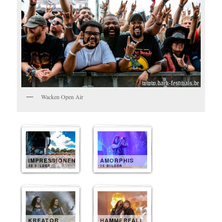
Wacken Open Air
IMPRESSIONEN
AMORPHIS
40 BILDER
15 BILDER
KREATOR
HAMMERFALL