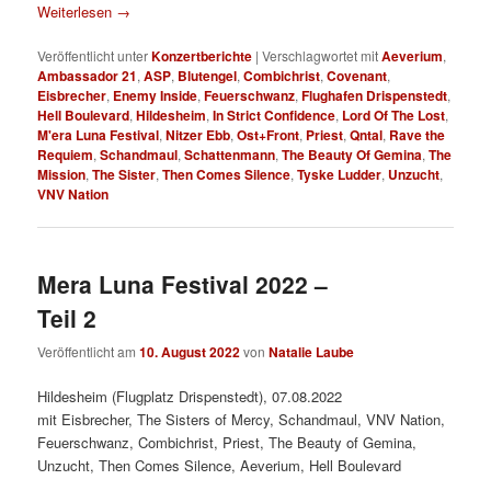
Weiterlesen
→
Veröffentlicht unter
Konzertberichte
|
Verschlagwortet mit
Aeverium
,
Ambassador 21
,
ASP
,
Blutengel
,
Combichrist
,
Covenant
,
Eisbrecher
,
Enemy Inside
,
Feuerschwanz
,
Flughafen Drispenstedt
,
Hell Boulevard
,
Hildesheim
,
In Strict Confidence
,
Lord Of The Lost
,
M'era Luna Festival
,
Nitzer Ebb
,
Ost+Front
,
Priest
,
Qntal
,
Rave the
Requiem
,
Schandmaul
,
Schattenmann
,
The Beauty Of Gemina
,
The
Mission
,
The Sister
,
Then Comes Silence
,
Tyske Ludder
,
Unzucht
,
VNV Nation
Mera Luna Festival 2022 –
Teil 2
Veröffentlicht am
10. August 2022
von
Natalie Laube
Hildesheim (Flugplatz Drispenstedt), 07.08.2022
mit Eisbrecher, The Sisters of Mercy, Schandmaul, VNV Nation,
Feuerschwanz, Combichrist, Priest, The Beauty of Gemina,
Unzucht, Then Comes Silence, Aeverium, Hell Boulevard