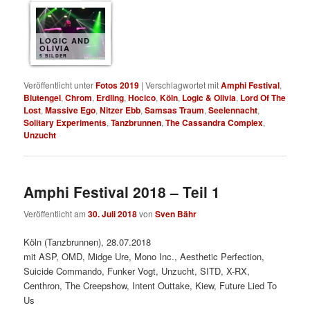
LOGIC AND
OLIVIA
5 BILDER
Veröffentlicht unter
Fotos 2019
|
Verschlagwortet mit
Amphi Festival
,
Blutengel
,
Chrom
,
Erdling
,
Hocico
,
Köln
,
Logic & Olivia
,
Lord Of The
Lost
,
Massive Ego
,
Nitzer Ebb
,
Samsas Traum
,
Seelennacht
,
Solitary Experiments
,
Tanzbrunnen
,
The Cassandra Complex
,
Unzucht
Amphi Festival 2018 – Teil 1
Veröffentlicht am
30. Juli 2018
von
Sven Bähr
Köln (Tanzbrunnen), 28.07.2018
mit ASP, OMD, Midge Ure, Mono Inc., Aesthetic Perfection,
Suicide Commando, Funker Vogt, Unzucht, SITD, X-RX,
Centhron, The Creepshow, Intent Outtake, Kiew, Future Lied To
Us