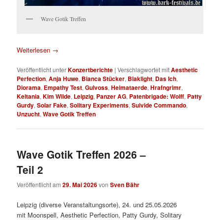
Wave Gotik Treffen
Weiterlesen
→
Veröffentlicht unter
Konzertberichte
|
Verschlagwortet mit
Aesthetic
Perfection
,
Anja Huwe
,
Bianca Stücker
,
Blaklight
,
Das Ich
,
Diorama
,
Empathy Test
,
Gulvoss
,
Heimataerde
,
Hrafngrimr
,
Keltania
,
Kim Wilde
,
Leipzig
,
Panzer AG
,
Patenbrigade: Wolff
,
Patty
Gurdy
,
Solar Fake
,
Solitary Experiments
,
Suivide Commando
,
Unzucht
,
Wave Gotik Treffen
Wave Gotik Treffen 2026 –
Teil 2
Veröffentlicht am
29. Mai 2026
von
Sven Bähr
Leipzig (diverse Veranstaltungsorte), 24. und 25.05.2026
mit Moonspell, Aesthetic Perfection, Patty Gurdy, Solitary