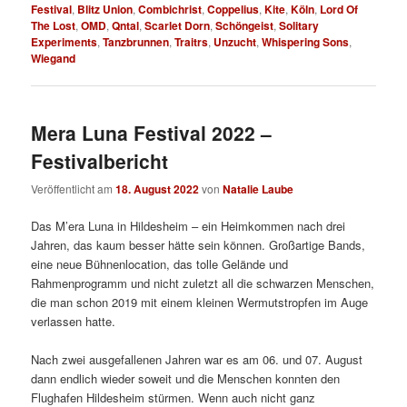
Festival
,
Blitz Union
,
Combichrist
,
Coppelius
,
Kite
,
Köln
,
Lord Of
The Lost
,
OMD
,
Qntal
,
Scarlet Dorn
,
Schöngeist
,
Solitary
Experiments
,
Tanzbrunnen
,
Traitrs
,
Unzucht
,
Whispering Sons
,
Wiegand
Mera Luna Festival 2022 –
Festivalbericht
Veröffentlicht am
18. August 2022
von
Natalie Laube
Das M’era Luna in Hildesheim – ein Heimkommen nach drei
Jahren, das kaum besser hätte sein können. Großartige Bands,
eine neue Bühnenlocation, das tolle Gelände und
Rahmenprogramm und nicht zuletzt all die schwarzen Menschen,
die man schon 2019 mit einem kleinen Wermutstropfen im Auge
verlassen hatte.
Nach zwei ausgefallenen Jahren war es am 06. und 07. August
dann endlich wieder soweit und die Menschen konnten den
Flughafen Hildesheim stürmen. Wenn auch nicht ganz