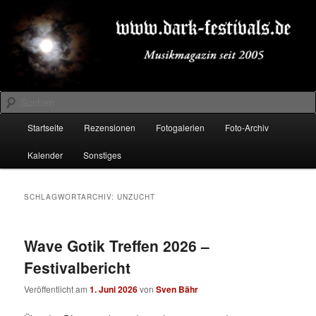
Zum
Zum
Musikmagazin seit 2005
primären
sekundären
Inhalt
Inhalt
springen
springen
DARK-FESTIVALS.DE
Suchen
Hauptmenü
Startseite
Rezensionen
Fotogalerien
Foto-Archiv
Kalender
Sonstiges
SCHLAGWORTARCHIV:
UNZUCHT
Wave Gotik Treffen 2026 –
Festivalbericht
Veröffentlicht am
1. Juni 2026
von
Sven Bähr