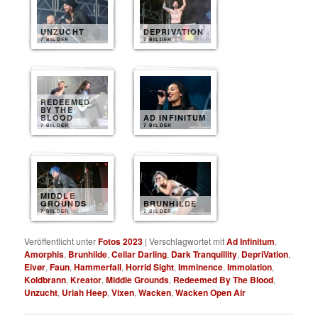
UNZUCHT
DEPRIVATION
7 BILDER
7 BILDER
REDEEMED
BY THE
BLOOD
AD INFINITUM
7 BILDER
7 BILDER
MIDDLE
GROUNDS
BRUNHILDE
7 BILDER
7 BILDER
Veröffentlicht unter
Fotos 2023
|
Verschlagwortet mit
Ad Infinitum
,
Amorphis
,
Brunhilde
,
Cellar Darling
,
Dark Tranquillity
,
DepriVation
,
Eivør
,
Faun
,
Hammerfall
,
Horrid Sight
,
Imminence
,
Immolation
,
Koldbrann
,
Kreator
,
Middle Grounds
,
Redeemed By The Blood
,
Unzucht
,
Uriah Heep
,
Vixen
,
Wacken
,
Wacken Open Air