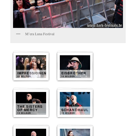
M’era Luna Festival
IMPRESSIONEN
EISBRECHER
20 BILDER
15 BILDER
THE SISTERS
OF MERCY
SCHANDMAUL
13 BILDER
13 BILDER