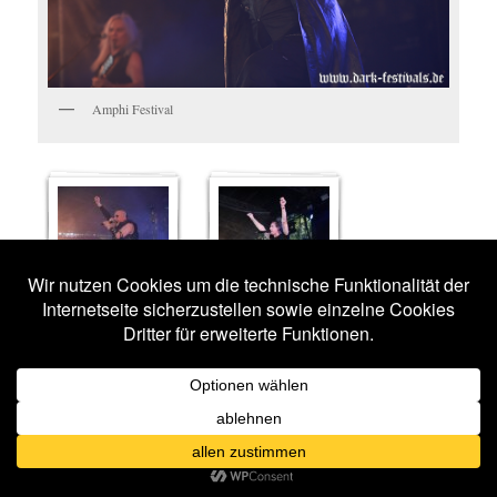
Amphi Festival
ASP
OMD
15 BILDER
13 BILDER
MIDGE URE
MONO INC.
12 BILDER
12 BILDER