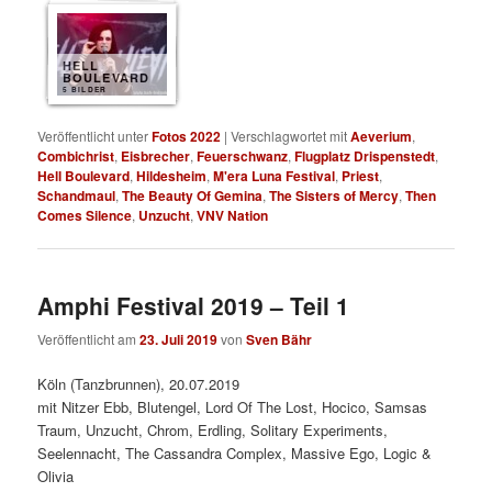
HELL
BOULEVARD
5 BILDER
Veröffentlicht unter
Fotos 2022
|
Verschlagwortet mit
Aeverium
,
Combichrist
,
Eisbrecher
,
Feuerschwanz
,
Flugplatz Drispenstedt
,
Hell Boulevard
,
Hildesheim
,
M'era Luna Festival
,
Priest
,
Schandmaul
,
The Beauty Of Gemina
,
The Sisters of Mercy
,
Then
Comes Silence
,
Unzucht
,
VNV Nation
Amphi Festival 2019 – Teil 1
Veröffentlicht am
23. Juli 2019
von
Sven Bähr
Köln (Tanzbrunnen), 20.07.2019
mit Nitzer Ebb, Blutengel, Lord Of The Lost, Hocico, Samsas
Traum, Unzucht, Chrom, Erdling, Solitary Experiments,
Seelennacht, The Cassandra Complex, Massive Ego, Logic &
Olivia