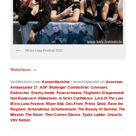
M’era Luna Festival 2022
Weiterlesen
→
Veröffentlicht unter
Konzertberichte
|
Verschlagwortet mit
Aeverium
,
Ambassador 21
,
ASP
,
Blutengel
,
Combichrist
,
Covenant
,
Eisbrecher
,
Enemy Inside
,
Feuerschwanz
,
Flughafen Drispenstedt
,
Hell Boulevard
,
Hildesheim
,
In Strict Confidence
,
Lord Of The Lost
,
M'era Luna Festival
,
Nitzer Ebb
,
Ost+Front
,
Priest
,
Qntal
,
Rave the
Requiem
,
Schandmaul
,
Schattenmann
,
The Beauty Of Gemina
,
The
Mission
,
The Sister
,
Then Comes Silence
,
Tyske Ludder
,
Unzucht
,
VNV Nation