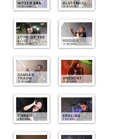
NITZER EBB
BLUTENGEL
14 BILDER
14 BILDER
LORD OF THE
LOST
HOCICO
14 BILDER
10 BILDER
SAMSAS
TRAUM
UNZUCHT
10 BILDER
10 BILDER
CHROM
ERDLING
7 BILDER
7 BILDER