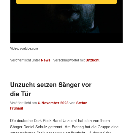
Video: youtube.com
Veröffentlicht unter
News
|
Verschlagwortet mit
Unzucht
Unzucht setzen Sänger vor
die Tür
Veröffentlicht am
4. November 2023
von
Stefan
Frühauf
Die deutsche Dark-Rock-Band Unzucht hat sich von ihrem
Sänger Daniel Schulz getrennt. Am Freitag hat die Gruppe eine
entsprechende Stellungnahme veröffentlicht.
„Aufgrund der