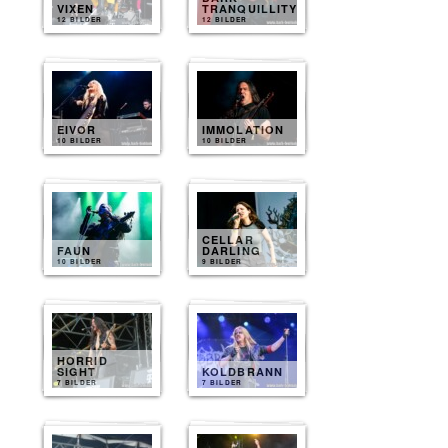
VIXEN
TRANQUILLITY
12 BILDER
12 BILDER
EIVOR
IMMOLATION
10 BILDER
10 BILDER
CELLAR
FAUN
DARLING
10 BILDER
9 BILDER
HORRID
SIGHT
KOLDBRANN
7 BILDER
7 BILDER