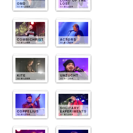
LORD OF THE
OMD
LOST
13 BILDER
13 BILDER
COMBICHRIST
ACTORS
13 BILDER
10 BILDER
KITE
UNZUCHT
10 BILDER
10 BILDER
SOLITARY
COPPELIUS
EXPERIMENTS
10 BILDER
10 BILDER