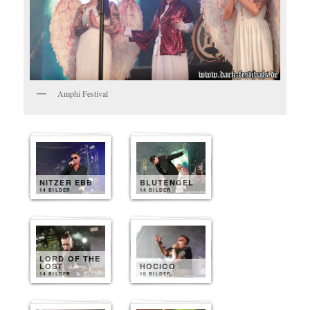
Amphi Festival
NITZER EBB
BLUTENGEL
14 BILDER
14 BILDER
LORD OF THE
LOST
HOCICO
14 BILDER
10 BILDER