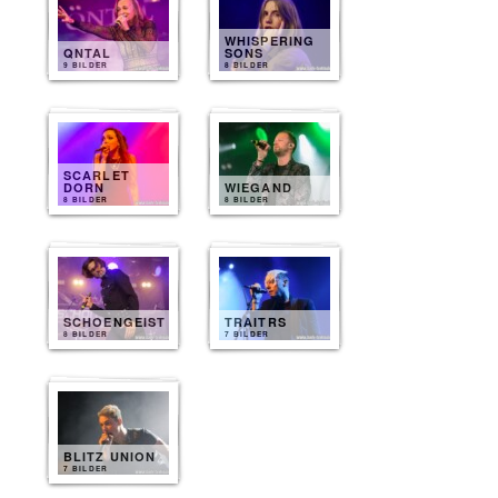
WHISPERING
QNTAL
SONS
9 BILDER
8 BILDER
SCARLET
DORN
WIEGAND
8 BILDER
8 BILDER
SCHOENGEIST
TRAITRS
8 BILDER
7 BILDER
BLITZ UNION
7 BILDER