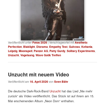
Veröffentlicht unter
Fotos 2026
|
Verschlagwortet mit
Aesthetic
Perfection
,
Blaklight
,
Diorama
,
Empathy Test
,
Gulvoss
,
Keltania
,
Leipzig
,
Moonspell
,
Panzer AG
,
Patty Gurdy
,
Solitary Experiments
,
Unzucht
,
Vogelsang
,
Wave Gotik Treffen
Unzucht mit neuem Video
Veröffentlicht am
16. April 2026
von
Sven Bähr
Die deutsche Dark-Rock-Band
Unzucht
hat das Lied „Nie mehr
zurück“ als Video veröffentlicht. Das Stück ist auf ihrem am 15.
Mai erscheinenden Album „Neon Dom“ enthalten.