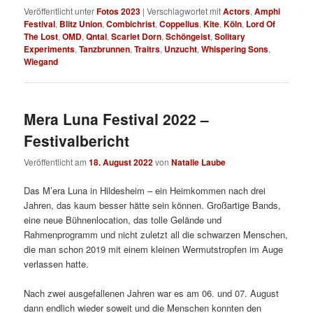
Veröffentlicht unter
Fotos 2023
|
Verschlagwortet mit
Actors
,
Amphi
Festival
,
Blitz Union
,
Combichrist
,
Coppelius
,
Kite
,
Köln
,
Lord Of
The Lost
,
OMD
,
Qntal
,
Scarlet Dorn
,
Schöngeist
,
Solitary
Experiments
,
Tanzbrunnen
,
Traitrs
,
Unzucht
,
Whispering Sons
,
Wiegand
Mera Luna Festival 2022 –
Festivalbericht
Veröffentlicht am
18. August 2022
von
Natalie Laube
Das M’era Luna in Hildesheim – ein Heimkommen nach drei
Jahren, das kaum besser hätte sein können. Großartige Bands,
eine neue Bühnenlocation, das tolle Gelände und
Rahmenprogramm und nicht zuletzt all die schwarzen Menschen,
die man schon 2019 mit einem kleinen Wermutstropfen im Auge
verlassen hatte.
Nach zwei ausgefallenen Jahren war es am 06. und 07. August
dann endlich wieder soweit und die Menschen konnten den