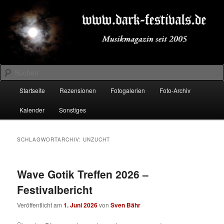
Zum
Zum
Musikmagazin seit 2005
primären
sekundären
Inhalt
Inhalt
springen
springen
DARK-FESTIVALS.DE
Suchen
Hauptmenü
Startseite
Rezensionen
Fotogalerien
Foto-Archiv
Kalender
Sonstiges
SCHLAGWORTARCHIV:
UNZUCHT
Wave Gotik Treffen 2026 –
Festivalbericht
Veröffentlicht am
1. Juni 2026
von
Sven Bähr