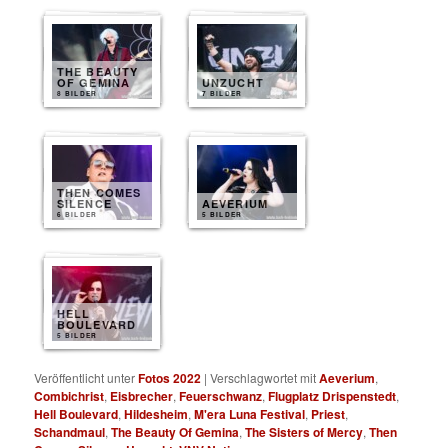
THE BEAUTY
OF GEMINA
UNZUCHT
8 BILDER
7 BILDER
THEN COMES
SILENCE
AEVERIUM
6 BILDER
5 BILDER
HELL
BOULEVARD
5 BILDER
Veröffentlicht unter
Fotos 2022
|
Verschlagwortet mit
Aeverium
,
Combichrist
,
Eisbrecher
,
Feuerschwanz
,
Flugplatz Drispenstedt
,
Hell Boulevard
,
Hildesheim
,
M'era Luna Festival
,
Priest
,
Schandmaul
,
The Beauty Of Gemina
,
The Sisters of Mercy
,
Then