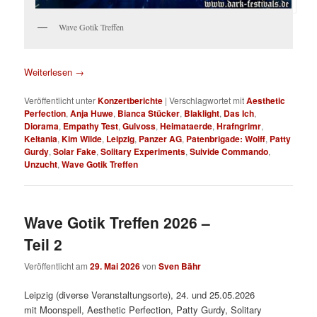
Wave Gotik Treffen
Weiterlesen
→
Veröffentlicht unter
Konzertberichte
|
Verschlagwortet mit
Aesthetic
Perfection
,
Anja Huwe
,
Bianca Stücker
,
Blaklight
,
Das Ich
,
Diorama
,
Empathy Test
,
Gulvoss
,
Heimataerde
,
Hrafngrimr
,
Keltania
,
Kim Wilde
,
Leipzig
,
Panzer AG
,
Patenbrigade: Wolff
,
Patty
Gurdy
,
Solar Fake
,
Solitary Experiments
,
Suivide Commando
,
Unzucht
,
Wave Gotik Treffen
Wave Gotik Treffen 2026 –
Teil 2
Veröffentlicht am
29. Mai 2026
von
Sven Bähr
Leipzig (diverse Veranstaltungsorte), 24. und 25.05.2026
mit Moonspell, Aesthetic Perfection, Patty Gurdy, Solitary