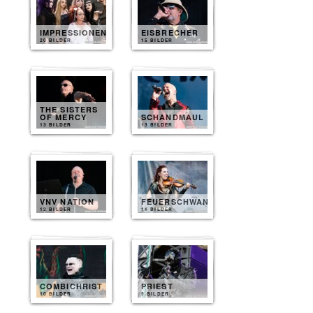
IMPRESSIONEN
EISBRECHER
20 BILDER
15 BILDER
THE SISTERS
OF MERCY
SCHANDMAUL
13 BILDER
13 BILDER
VNV NATION
FEUERSCHWANZ
12 BILDER
11 BILDER
COMBICHRIST
PRIEST
10 BILDER
9 BILDER