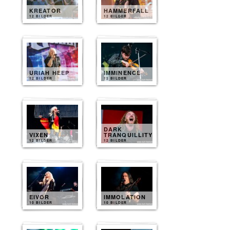
KREATOR
HAMMERFALL
12 BILDER
12 BILDER
URIAH HEEP
IMMINENCE
12 BILDER
12 BILDER
DARK
VIXEN
TRANQUILLITY
12 BILDER
12 BILDER
EIVOR
IMMOLATION
10 BILDER
10 BILDER