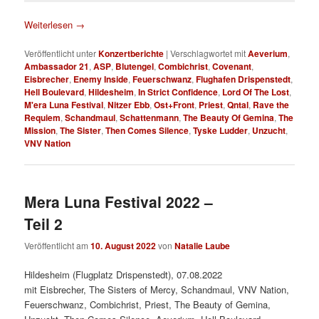
Weiterlesen
→
Veröffentlicht unter
Konzertberichte
|
Verschlagwortet mit
Aeverium
,
Ambassador 21
,
ASP
,
Blutengel
,
Combichrist
,
Covenant
,
Eisbrecher
,
Enemy Inside
,
Feuerschwanz
,
Flughafen Drispenstedt
,
Hell Boulevard
,
Hildesheim
,
In Strict Confidence
,
Lord Of The Lost
,
M'era Luna Festival
,
Nitzer Ebb
,
Ost+Front
,
Priest
,
Qntal
,
Rave the
Requiem
,
Schandmaul
,
Schattenmann
,
The Beauty Of Gemina
,
The
Mission
,
The Sister
,
Then Comes Silence
,
Tyske Ludder
,
Unzucht
,
VNV Nation
Mera Luna Festival 2022 –
Teil 2
Veröffentlicht am
10. August 2022
von
Natalie Laube
Hildesheim (Flugplatz Drispenstedt), 07.08.2022
mit Eisbrecher, The Sisters of Mercy, Schandmaul, VNV Nation,
Feuerschwanz, Combichrist, Priest, The Beauty of Gemina,