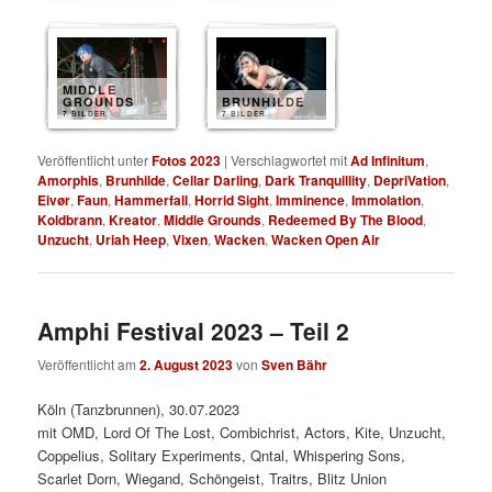
MIDDLE
GROUNDS
BRUNHILDE
7 BILDER
7 BILDER
Veröffentlicht unter
Fotos 2023
|
Verschlagwortet mit
Ad Infinitum
,
Amorphis
,
Brunhilde
,
Cellar Darling
,
Dark Tranquillity
,
DepriVation
,
Eivør
,
Faun
,
Hammerfall
,
Horrid Sight
,
Imminence
,
Immolation
,
Koldbrann
,
Kreator
,
Middle Grounds
,
Redeemed By The Blood
,
Unzucht
,
Uriah Heep
,
Vixen
,
Wacken
,
Wacken Open Air
Amphi Festival 2023 – Teil 2
Veröffentlicht am
2. August 2023
von
Sven Bähr
Köln (Tanzbrunnen), 30.07.2023
mit OMD, Lord Of The Lost, Combichrist, Actors, Kite, Unzucht,
Coppelius, Solitary Experiments, Qntal, Whispering Sons,
Scarlet Dorn, Wiegand, Schöngeist, Traitrs, Blitz Union