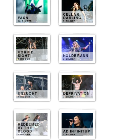
CELLAR
FAUN
DARLING
10 BILDER
9 BILDER
HORRID
SIGHT
KOLDBRANN
7 BILDER
7 BILDER
UNZUCHT
DEPRIVATION
7 BILDER
7 BILDER
REDEEMED
BY THE
BLOOD
AD INFINITUM
7 BILDER
7 BILDER