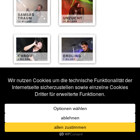
SAMSAS
TRAUM
UNZUCHT
10 BILDER
10 BILDER
CHROM
ERDLING
7 BILDER
7 BILDER
SOLITARY
EXPERIMENTS
SEELENNACHT
7 BILDER
6 BILDER
THE
CASSANDRA
COMPLEX
MASSIVE EGO
5 BILDER
5 BILDER