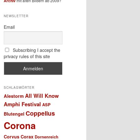
Archiv
mit alten Bildern ab 2009?
NEWSLETTER
Email
Subscribing I accept the
privacy rules of this site
SCHLAGWÖRTER
All Will Know
Alestorm
Amphi Festival
ASP
Coppelius
Blutengel
Corona
Corvus Corax
Dornenreich