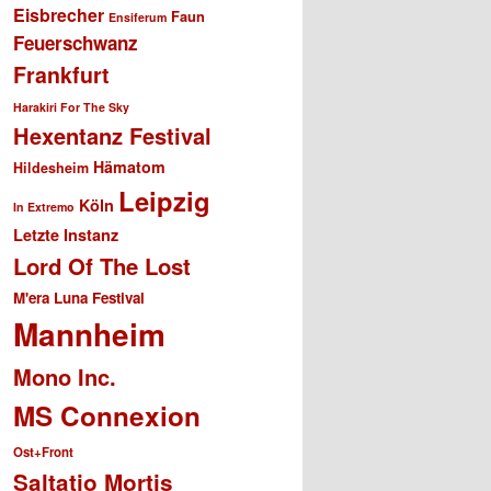
Eisbrecher
Faun
Ensiferum
Feuerschwanz
Frankfurt
Harakiri For The Sky
Hexentanz Festival
Hämatom
Hildesheim
Leipzig
Köln
In Extremo
Letzte Instanz
Lord Of The Lost
M'era Luna Festival
Mannheim
Mono Inc.
MS Connexion
Ost+Front
Saltatio Mortis