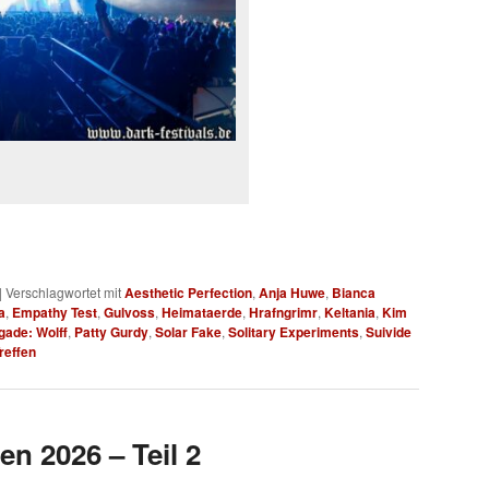
|
Verschlagwortet mit
Aesthetic Perfection
,
Anja Huwe
,
Bianca
a
,
Empathy Test
,
Gulvoss
,
Heimataerde
,
Hrafngrimr
,
Keltania
,
Kim
gade: Wolff
,
Patty Gurdy
,
Solar Fake
,
Solitary Experiments
,
Suivide
reffen
en 2026 – Teil 2