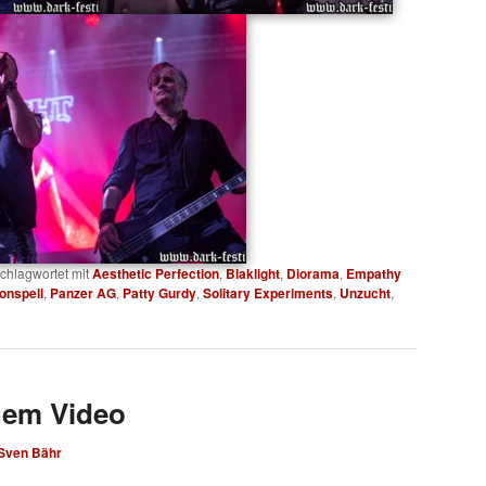
chlagwortet mit
Aesthetic Perfection
,
Blaklight
,
Diorama
,
Empathy
onspell
,
Panzer AG
,
Patty Gurdy
,
Solitary Experiments
,
Unzucht
,
uem Video
Sven Bähr