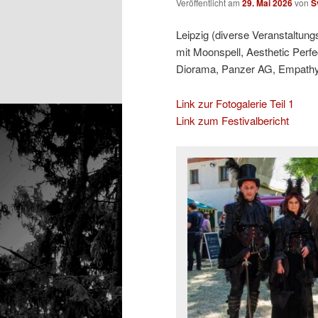
Veröffentlicht am
29. Mai 2026
von
S
Leipzig (diverse Veranstaltung
mit Moonspell, Aesthetic Perfe
Diorama, Panzer AG, Empathy T
Link zur Fotogalerie Teil 1
Link zum Festivalbericht