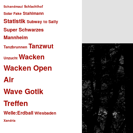
Schlachthof
Schandmaul
Stahlmann
Solar Fake
Statistik
Subway to Sally
Super Schwarzes
Mannheim
Tanzwut
Tanzbrunnen
Wacken
Unzucht
Wacken Open
Air
Wave Gotik
Treffen
Welle:Erdball
Wiesbaden
Xandria