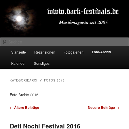
Zum
Zum
Musikmagazin seit 2005
primären
sekundären
Inhalt
Inhalt
springen
springen
DARK-FESTIVALS.DE
Suchen
Hauptmenü
Foto-Archiv
Startseite
Rezensionen
Fotogalerien
Kalender
Sonstiges
KATEGORIEARCHIV:
FOTOS 2016
Foto-Archiv 2016
Beitragsnavigation
←
Ältere Beiträge
Neuere Beiträge
→
Deti Nochi Festival 2016