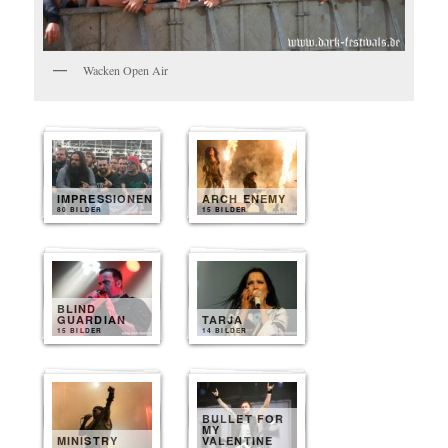
Wacken Open Air
IMPRESSIONEN
ARCH ENEMY
80 BILDER
15 BILDER
BLIND
GUARDIAN
TARJA
15 BILDER
14 BILDER
BULLET FOR
MY
MINISTRY
VALENTINE