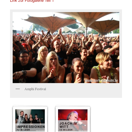
Link zur Fotogalerie Teil 1
Amphi Festival
JOACHIM
IMPRESSIONEN
WITT
40 BILDER
15 BILDER