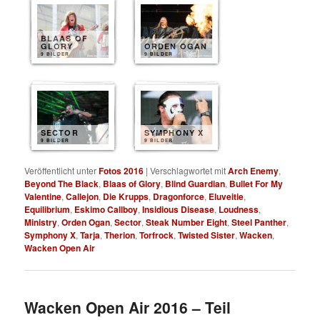
BLAAS OF
GLORY
ORDEN OGAN
9 BILDER
9 BILDER
SECTOR
SYMPHONY X
9 BILDER
9 BILDER
Veröffentlicht unter
Fotos 2016
|
Verschlagwortet mit
Arch Enemy
,
Beyond The Black
,
Blaas of Glory
,
Blind Guardian
,
Bullet For My
Valentine
,
Callejon
,
Die Krupps
,
Dragonforce
,
Eluveitie
,
Equilibrium
,
Eskimo Callboy
,
Insidious Disease
,
Loudness
,
Ministry
,
Orden Ogan
,
Sector
,
Steak Number Eight
,
Steel Panther
,
Symphony X
,
Tarja
,
Therion
,
Torfrock
,
Twisted Sister
,
Wacken
,
Wacken Open Air
Wacken Open Air 2016 – Teil