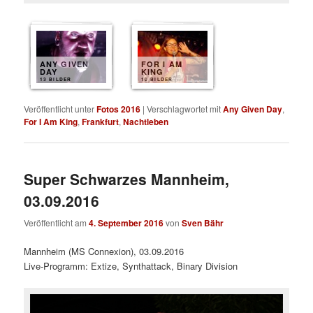
ANY GIVEN
FOR I AM
DAY
KING
13 BILDER
10 BILDER
Veröffentlicht unter
Fotos 2016
|
Verschlagwortet mit
Any Given Day
,
For I Am King
,
Frankfurt
,
Nachtleben
Super Schwarzes Mannheim,
03.09.2016
Veröffentlicht am
4. September 2016
von
Sven Bähr
Mannheim (MS Connexion), 03.09.2016
Live-Programm: Extize, Synthattack, Binary Division