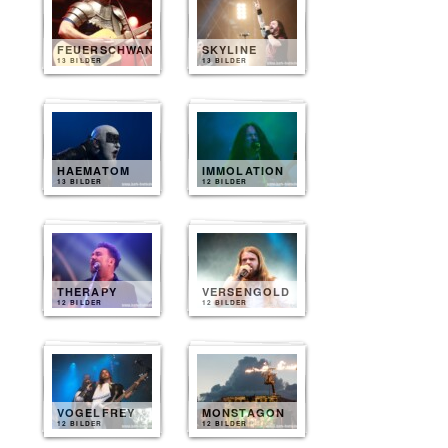
FEUERSCHWANZ
SKYLINE
13 BILDER
13 BILDER
HAEMATOM
IMMOLATION
13 BILDER
12 BILDER
THERAPY
VERSENGOLD
12 BILDER
12 BILDER
VOGELFREY
MONSTAGON
12 BILDER
12 BILDER