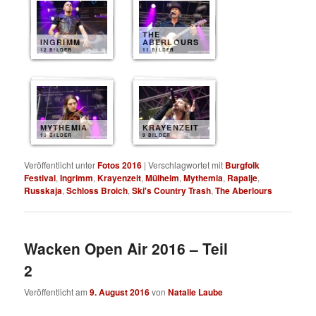
THE
INGRIMM
ABERLOURS
12 BILDER
11 BILDER
MYTHEMIA
KRAYENZEIT
10 BILDER
9 BILDER
Veröffentlicht unter
Fotos 2016
|
Verschlagwortet mit
Burgfolk
Festival
,
Ingrimm
,
Krayenzeit
,
Mülheim
,
Mythemia
,
Rapalje
,
Russkaja
,
Schloss Broich
,
Ski's Country Trash
,
The Aberlours
Wacken Open Air 2016 – Teil
2
Veröffentlicht am
9. August 2016
von
Natalie Laube