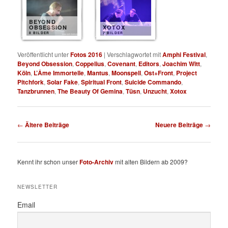
BEYOND
OBSESSION
XOTOX
8 BILDER
7 BILDER
Veröffentlicht unter
Fotos 2016
|
Verschlagwortet mit
Amphi Festival
,
Beyond Obsession
,
Coppelius
,
Covenant
,
Editors
,
Joachim Witt
,
Köln
,
L’Âme Immortelle
,
Mantus
,
Moonspell
,
Ost+Front
,
Project
Pitchfork
,
Solar Fake
,
Spiritual Front
,
Suicide Commando
,
Tanzbrunnen
,
The Beauty Of Gemina
,
Tüsn
,
Unzucht
,
Xotox
Beitragsnavigation
←
Ältere Beiträge
Neuere Beiträge
→
Kennt ihr schon unser
Foto-Archiv
mit alten Bildern ab 2009?
NEWSLETTER
Email