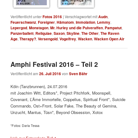
AGE
MR. HURLEY
8 BILDER
8 BILDER
Veröffentlicht unter
Fotos 2016
|
Verschlagwortet mit
Audn
,
Feuerschwanz
,
Foreigner
,
Hämatom
,
Immolation
,
Lemmy
,
Lepergod
,
Monstagon
,
Mr. Hurley und die Pulveraffen
,
Pampatut
,
Panzerballett
,
Reliquiae
,
Saxon
,
Skyline
,
The Other
,
The Raven
Age
,
Therapy?
,
Versengold
,
Vogelfrey
,
Wacken
,
Wacken Open Air
Amphi Festival 2016 – Teil 2
Veröffentlicht am
26. Juli 2016
von
Sven Bähr
Köln (Tanzbrunnen), 24.07.2016
mit Joachim Witt, Editors*, Project Pitchfork, Moonspell,
Covenant, L’Âme Immortelle, Coppelius, Spiritual Front*, Suicide
Commando, Ost+Front, Solar Fake, The Beauty of Gemina,
Unzucht, Mantus, Tüsn*, Beyond Obsession, Xotox
*Fotos: Daria Tessa