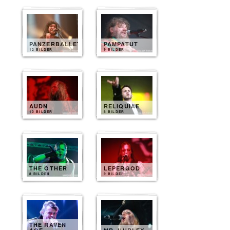
PANZERBALLETT
PAMPATUT
12 BILDER
9 BILDER
AUDN
RELIQUIAE
10 BILDER
8 BILDER
THE OTHER
LEPERGOD
8 BILDER
9 BILDER
THE RAVEN