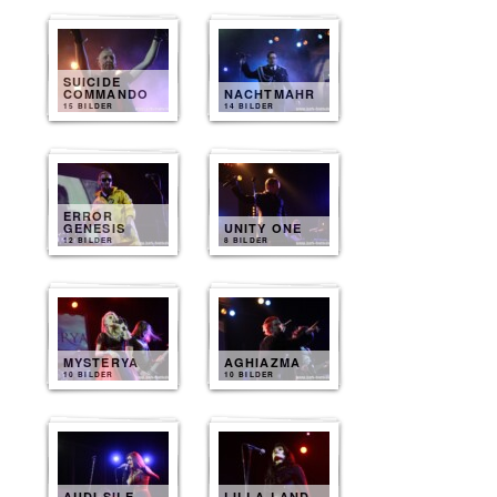
SUICIDE
COMMANDO
NACHTMAHR
15 BILDER
14 BILDER
ERROR
GENESIS
UNITY ONE
12 BILDER
8 BILDER
MYSTERYA
AGHIAZMA
10 BILDER
10 BILDER
AUDI SILE
LILLA LAND