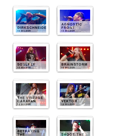
AGNOSTIC
DIRKSCHNEIDER
FRONT
15 BILDER
13 BILDER
SOULFLY
BRAINSTORM
13 BILDER
13 BILDER
THE VINTAGE
CARAVAN
VEKTOR
12 BILDER
12 BILDER
BETRAYING
THE
SHOOT THE