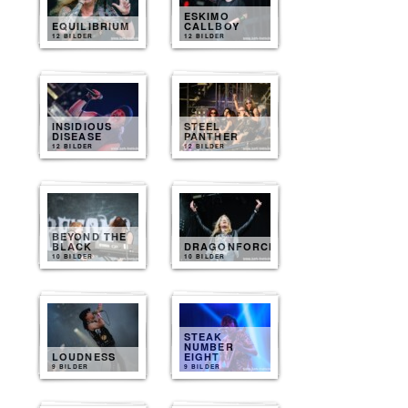
ESKIMO
EQUILIBRIUM
CALLBOY
12 BILDER
12 BILDER
INSIDIOUS
STEEL
DISEASE
PANTHER
12 BILDER
12 BILDER
BEYOND THE
BLACK
DRAGONFORCE
10 BILDER
10 BILDER
STEAK
NUMBER
LOUDNESS
EIGHT
9 BILDER
9 BILDER