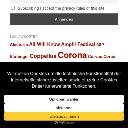
Subscribing I accept the privacy rules of this site
SCHLAGWÖRTER
All Will Know
Amphi Festival
Alestorm
ASP
Corona
Coppelius
Blutengel
Corvus Corax
Feuerschwanz
Eisbrecher
Faun
Dornenreich
Ensiferum
Frankfurt
Harakiri For The Sky
Hexentanz Festival
Hämatom
Hildesheim
Leipzig
Köln
Letzte Instanz
In Extremo
Lord Of The Lost
M'era Luna Festival
Mannheim
Mono Inc.
MS Connexion
Ost+Front