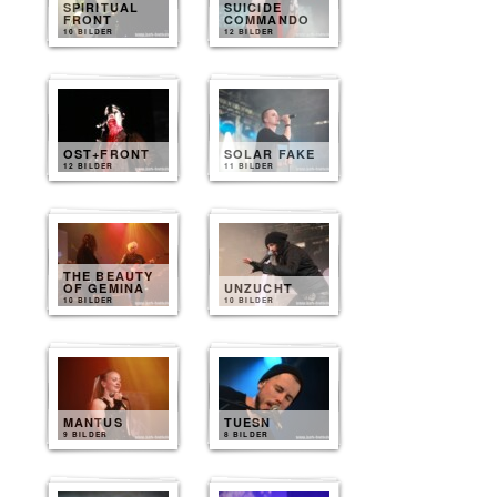
SPIRITUAL
SUICIDE
FRONT
COMMANDO
10 BILDER
12 BILDER
OST+FRONT
SOLAR FAKE
12 BILDER
11 BILDER
THE BEAUTY
OF GEMINA
UNZUCHT
10 BILDER
10 BILDER
MANTUS
TUESN
9 BILDER
8 BILDER