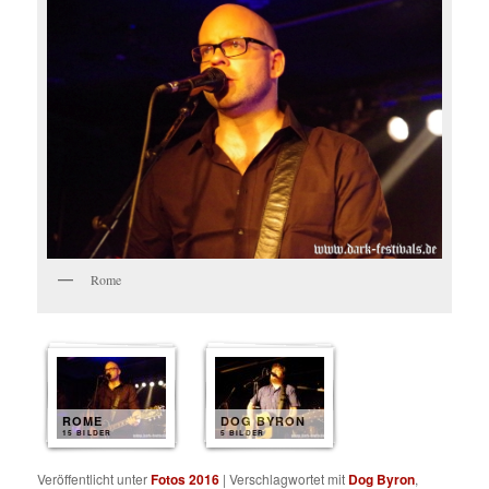
Rome
ROME
DOG BYRON
15 BILDER
5 BILDER
Veröffentlicht unter
Fotos 2016
|
Verschlagwortet mit
Dog Byron
,