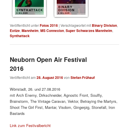
BINARY
SYNTHATTACK
DIVISION
9 BILDER
8 BILDER
Veröffentlicht unter
Fotos 2016
|
Verschlagwortet mit
Binary Division
,
Extize
,
Mannheim
,
MS Connexion
,
Super Schwarzes Mannheim
,
Synthattack
Neuborn Open Air Festival
2016
Veröffentlicht am
28. August 2016
von
Stefan Frühauf
Wörrstadt, 26. und 27.08.2016
mit Arch Enemy, Dirkschneider, Agnostic Front, Soulfly,
Brainstorm, The Vintage Caravan, Vektor, Betraying the Martyrs,
Shoot The Girl First, Mantar, Visdom, Gingerpig, Stonefall, Iron
Bastards
Link zum Festivalbericht