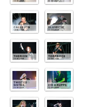
14 BILDER
14 BILDER
CALLEJON
ELUVEITIE
14 BILDER
14 BILDER
THERION
TORFROCK
14 BILDER
13 BILDER
TWISTED
SISTER
DIE KRUPPS
13 BILDER
12 BILDER