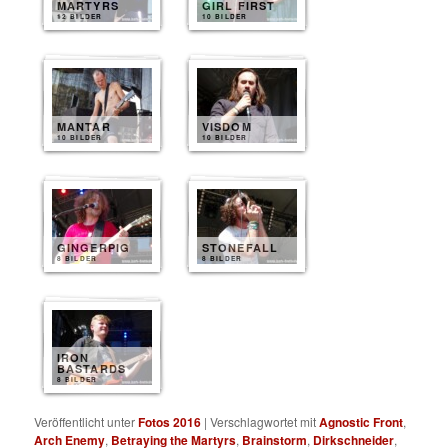
MARTYRS
GIRL FIRST
12 BILDER
10 BILDER
MANTAR
VISDOM
10 BILDER
10 BILDER
GINGERPIG
STONEFALL
8 BILDER
8 BILDER
IRON
BASTARDS
8 BILDER
Veröffentlicht unter
Fotos 2016
|
Verschlagwortet mit
Agnostic Front
,
Arch Enemy
,
Betraying the Martyrs
,
Brainstorm
,
Dirkschneider
,