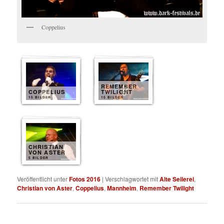
Coppelius
REMEMBER
COPPELIUS
TWILIGHT
15 BILDER
10 BILDER
CHRISTIAN
VON ASTER
5 BILDER
Veröffentlicht unter
Fotos 2016
|
Verschlagwortet mit
Alte Seilerei
,
Christian von Aster
,
Coppelius
,
Mannheim
,
Remember Twilight