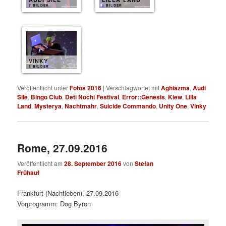
7 BILDER
6 BILDER
VINKY
5 BILDER
Veröffentlicht unter
Fotos 2016
|
Verschlagwortet mit
Aghiazma
,
Audi
Sile
,
Bingo Club
,
Deti Nochi Festival
,
Error::Genesis
,
Kiew
,
Lilla
Land
,
Mysterya
,
Nachtmahr
,
Suicide Commando
,
Unity One
,
Vinky
Rome, 27.09.2016
Veröffentlicht am
28. September 2016
von
Stefan
Frühauf
Frankfurt (Nachtleben), 27.09.2016
Vorprogramm: Dog Byron