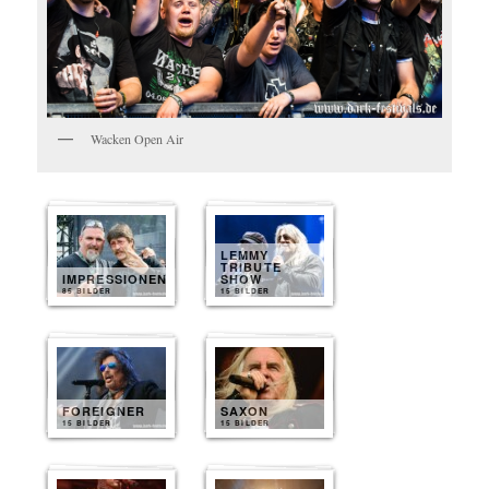
Wacken Open Air
LEMMY
TRIBUTE
IMPRESSIONEN
SHOW
85 BILDER
15 BILDER
FOREIGNER
SAXON
15 BILDER
15 BILDER