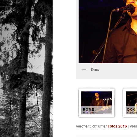
Rome
ROME
DOG
15 BILDER
5 BILD
Veröffentlicht unter
Fotos 2016
|
Vers