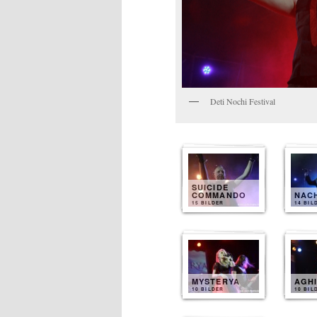
Deti Nochi Festival
SUICIDE
COMMANDO
NAC
15 BILDER
14 BIL
MYSTERYA
AGH
10 BILDER
10 BIL