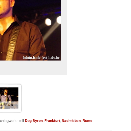
 BYRON
ER
chlagwortet mit
Dog Byron
,
Frankfurt
,
Nachtleben
,
Rome