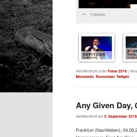
Coppelius
REM
COPPELIUS
TWIL
15 BILDER
10 BIL
Veröffentlicht unter
Fotos 2016
|
Vers
Mannheim
,
Remember Twilight
Any Given Day, 
Veröffentlicht am
5. September 2016
Frankfurt (Nachtleben), 04.09.