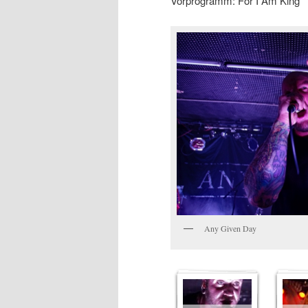
Vorprogramm: For I Am King
Any Given Day