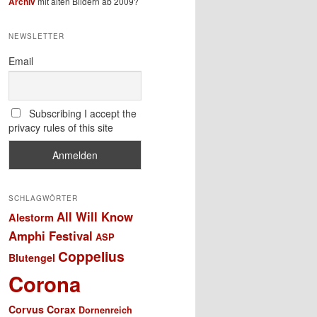
Archiv
mit alten Bildern ab 2009?
NEWSLETTER
Email
Subscribing I accept the
privacy rules of this site
SCHLAGWÖRTER
All Will Know
Alestorm
Amphi Festival
ASP
Coppelius
Blutengel
Corona
Corvus Corax
Dornenreich