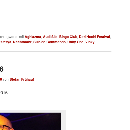
chlagwortet mit
Aghiazma
,
Audi Sile
,
Bingo Club
,
Deti Nochi Festival
,
sterya
,
Nachtmahr
,
Suicide Commando
,
Unity One
,
Vinky
6
16
von
Stefan Frühauf
2016