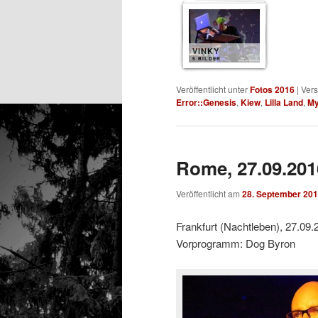
VINKY
5 BILDER
Veröffentlicht unter
Fotos 2016
|
Vers
Error::Genesis
,
Kiew
,
Lilla Land
,
My
Rome, 27.09.201
Veröffentlicht am
28. September 20
Frankfurt (Nachtleben), 27.09.
Vorprogramm: Dog Byron