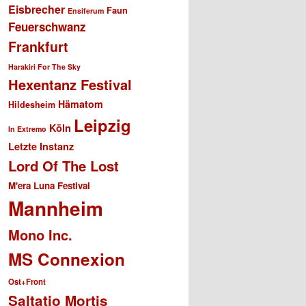
Eisbrecher
Faun
Ensiferum
Feuerschwanz
Frankfurt
Harakiri For The Sky
Hexentanz Festival
Hämatom
Hildesheim
Leipzig
Köln
In Extremo
Letzte Instanz
Lord Of The Lost
M'era Luna Festival
Mannheim
Mono Inc.
MS Connexion
Ost+Front
Saltatio Mortis