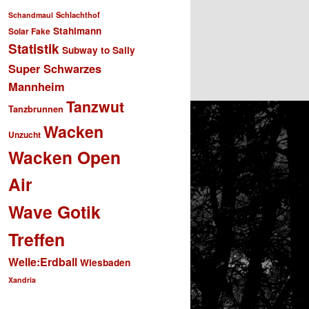
Schlachthof
Schandmaul
Stahlmann
Solar Fake
Statistik
Subway to Sally
Super Schwarzes
Mannheim
Tanzwut
Tanzbrunnen
Wacken
Unzucht
Wacken Open
Air
Wave Gotik
Treffen
Welle:Erdball
Wiesbaden
Xandria