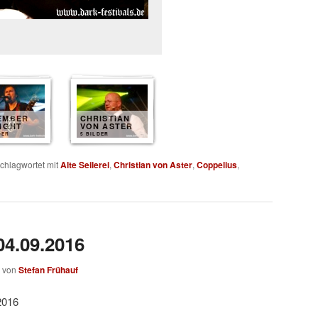
EMBER
CHRISTIAN
IGHT
VON ASTER
DER
5 BILDER
chlagwortet mit
Alte Seilerei
,
Christian von Aster
,
Coppelius
,
04.09.2016
von
Stefan Frühauf
2016