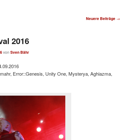
Neuere Beiträge
→
val 2016
16
von
Sven Bähr
4.09.2016
ahr, Error::Genesis, Unity One, Mysterya, Aghiazma,