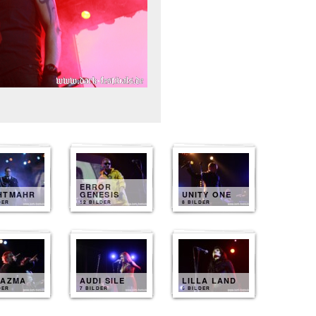
ERROR
HTMAHR
GENESIS
UNITY ONE
DER
12 BILDER
8 BILDER
IAZMA
AUDI SILE
LILLA LAND
DER
7 BILDER
6 BILDER