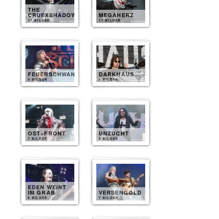
THE
CRUEXSHADOWS
MEGAHERZ
11 BILDER
11 BILDER
FEUERSCHWANZ
DARKHAUS
9 BILDER
8 BILDER
OST+FRONT
UNZUCHT
7 BILDER
6 BILDER
EDEN WEINT
IM GRAB
VERSENGOLD
6 BILDER
7 BILDER