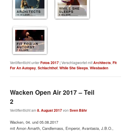
WHILE SHE
ARCHITECTS
SLEEPS
15 BILDER
9 BILDER
FIT FOR AN
AUTOPSY
7 BILDER
Veröffentlicht unter
Fotos 2017
|
Verschlagwortet mit
Architects
,
Fit
For An Autopsy
,
Schlachthof
,
While She Sleeps
,
Wiesbaden
Wacken Open Air 2017 – Teil
2
Veröffentlicht am
8. August 2017
von
Sven Bähr
Wacken, 04. und 05.08.2017
mit Amon Amarth, Candlemass, Emperor, Avantasia, J.B.O.,