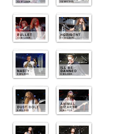
12 BILDER
12 BILDER
BULLET
HORISONT
12 BILDER
11 BILDER
ILL BE
NASTY
DAMNED
9 BILDER
9 BILDER
ANIMAL
DUST BOLT
BIZARRE
8 BILDER
6 BILDER