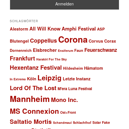
SCHLAGWÖRTER
All Will Know
Amphi Festival
Alestorm
ASP
Corona
Coppelius
Blutengel
Corvus Corax
Feuerschwanz
Eisbrecher
Faun
Dornenreich
Ensiferum
Frankfurt
Harakiri For The Sky
Hexentanz Festival
Hämatom
Hildesheim
Leipzig
Köln
Letzte Instanz
In Extremo
Lord Of The Lost
M'era Luna Festival
Mannheim
Mono Inc.
MS Connexion
Ost+Front
Saltatio Mortis
Solar Fake
Schlachthof
Schandmaul