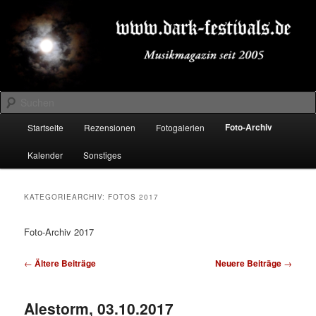
Zum
Zum
Musikmagazin seit 2005
primären
sekundären
Inhalt
Inhalt
springen
springen
DARK-FESTIVALS.DE
Suchen
Hauptmenü
Foto-Archiv
Startseite
Rezensionen
Fotogalerien
Kalender
Sonstiges
KATEGORIEARCHIV:
FOTOS 2017
Foto-Archiv 2017
Beitragsnavigation
←
Ältere Beiträge
Neuere Beiträge
→
Alestorm, 03.10.2017