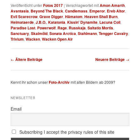
Veröffentlicht unter
Fotos 2017
|
Verschlagwortet mit
Amon Amarth
,
Avantasia
,
Beyond The Black
,
Candlemass
,
Emperor
,
Ereb Altor
,
Evil Scarecrow
,
Grave Digger
,
Hämatom
,
Heaven Shall Burn
,
Heimataerde
,
J.B.O.
,
Katatonia
,
Kissin' Dynamite
,
Lacuna Coil
,
Paradise Lost
,
Powerwolf
,
Rage
,
Russkaja
,
Saltatio Mortis
,
Sanctuary
,
Skalmöld
,
Sonata Arctica
,
Stahlmann
,
Tengger Cavalry
,
Trivium
,
Wacken
,
Wacken Open Air
Beitragsnavigation
←
Ältere Beiträge
Neuere Beiträge
→
Kennt ihr schon unser
Foto-Archiv
mit alten Bildern ab 2009?
NEWSLETTER
Email
Subscribing I accept the privacy rules of this site