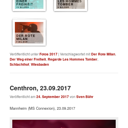
EINER
LES HOMMES
FREIHEIT
TOMBER
15 BILDER
8 BILDER
DER ROTE
MILAN
7 BILDER
Veröffentlicht unter
Fotos 2017
|
Verschlagwortet mit
Der Rote Milan
,
Der Weg einer Freiheit
,
Regarde Les Hommes Tomber
,
Schlachthof
,
Wiesbaden
Centhron, 23.09.2017
Veröffentlicht am
24. September 2017
von
Sven Bähr
Mannheim (MS Connexion), 23.09.2017