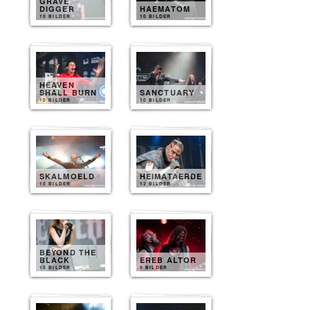
GRAVE
DIGGER
HAEMATOM
10 BILDER
10 BILDER
HEAVEN
SHALL BURN
SANCTUARY
10 BILDER
10 BILDER
SKALMOELD
HEIMATAERDE
10 BILDER
12 BILDER
BEYOND THE
BLACK
EREB ALTOR
10 BILDER
9 BILDER