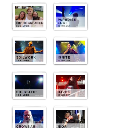
PARADISE
IMPRESSIONEN
LOST
35 BILDER
15 BILDER
SOILWORK
IGNITE
15 BILDER
14 BILDER
SOLSTAFIR
HAVOK
13 BILDER
13 BILDER
CROWBAR
NIOR