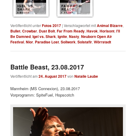
IGEL VS.
FAR FROM
SHARK
READY
6 BILDER
5 BILDER
Veröffentlicht unter
Fotos 2017
|
Verschlagwortet mit
Animal Bizarre
,
Bullet
,
Crowbar
,
Dust Bolt
,
Far From Ready
,
Havok
,
Horisont
,
I'll
Be Damned
,
Igel vs. Shark
,
Ignite
,
Nasty
,
Neuborn Open Air
Festival
,
Nior
,
Paradise Lost
,
Soilwork
,
Solstafir
,
Wörrstadt
Battle Beast, 23.08.2017
Veröffentlicht am
24. August 2017
von
Natalie Laube
Mannheim (MS Connexion), 23.08.2017
Vorprogramm: SpiteFuel, Hopscotch