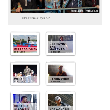
Fallen Fortress Open Air
BETRAYING
THE
IMPRESSIONEN
MARTYRS
25 BILDER
12 BILDER
POLAR
LANDMVRKS
12 BILDER
12 BILDER
BREATHE
ATLANTIS
SKYWALKER