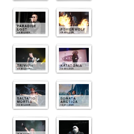
PARADISE
LOST
POWERWOLF
14 BILDER
14 BILDER
TRIVIUM
KATATONIA
13 BILDER
13 BILDER
SALTATIO
SONATA
MORTIS
ARCTICA
13 BILDER
13 BILDER