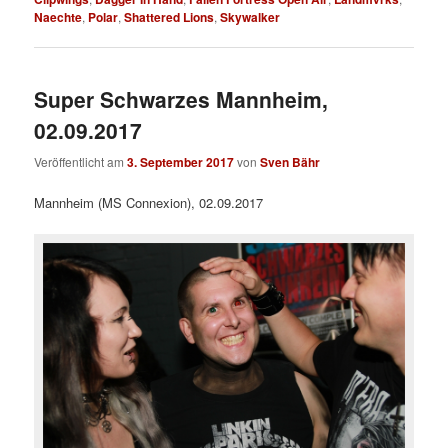
Naechte
,
Polar
,
Shattered Lions
,
Skywalker
Super Schwarzes Mannheim,
02.09.2017
Veröffentlicht am
3. September 2017
von
Sven Bähr
Mannheim (MS Connexion), 02.09.2017