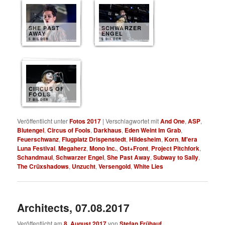
SHE PAST
SCHWARZER
AWAY
ENGEL
5 BILDER
5 BILDER
CIRCUS OF
FOOLS
7 BILDER
Veröffentlicht unter
Fotos 2017
|
Verschlagwortet mit
And One
,
ASP
,
Blutengel
,
Circus of Fools
,
Darkhaus
,
Eden Weint Im Grab
,
Feuerschwanz
,
Flugplatz Drispenstedt
,
Hildesheim
,
Korn
,
M'era
Luna Festival
,
Megaherz
,
Mono Inc.
,
Ost+Front
,
Project Pitchfork
,
Schandmaul
,
Schwarzer Engel
,
She Past Away
,
Subway to Sally
,
The Crüxshadows
,
Unzucht
,
Versengold
,
White Lies
Architects, 07.08.2017
Veröffentlicht am
8. August 2017
von
Stefan Frühauf