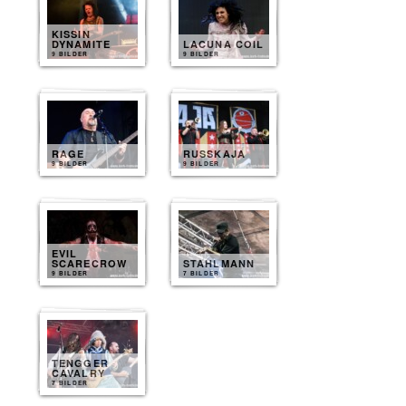
KISSIN
DYNAMITE
LACUNA COIL
9 BILDER
9 BILDER
RAGE
RUSSKAJA
9 BILDER
9 BILDER
EVIL
SCARECROW
STAHLMANN
9 BILDER
7 BILDER
TENGGER
CAVALRY
7 BILDER