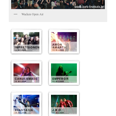
Wacken Open Air
AMON
IMPRESSIONEN
AMARTH
44 BILDER
15 BILDER
CANDLEMASS
EMPEROR
15 BILDER
15 BILDER
AVANTASIA
J.B.O.
14 BILDER
14 BILDER