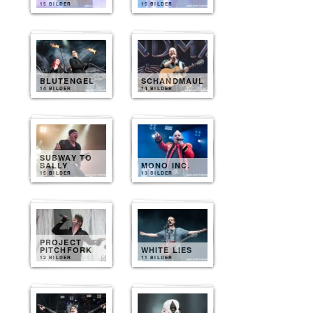
15 BILDER
15 BILDER
BLUTENGEL
SCHANDMAUL
14 BILDER
14 BILDER
SUBWAY TO
SALLY
MONO INC.
15 BILDER
13 BILDER
PROJECT
PITCHFORK
WHITE LIES
12 BILDER
11 BILDER