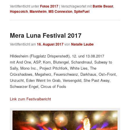
Veröffentlicht unter
Fotos 2017
|
Verschlagwortet mit
Battle Beast
,
Hopscotch
,
Mannheim
,
MS Connexion
,
SpiteFuel
Mera Luna Festival 2017
Veröffentlicht am
16. August 2017
von
Natalie Laube
Hildesheim (Flugplatz Drispenstedt), 12. und 13.08.2017
mit And One, ASP, Korn, Blutengel, Schandmaul, Subway to
Sally, Mono Inc., Project Pitchfork, White Lies, The
Crüxshadows, Megaherz, Feuerschwanz, Darkhaus, Ost+Front,
Unzucht, Eden Weint Im Grab, Versengold, She Past Away,
Schwarzer Engel, Circus of Fools
Link zum Festivalbericht