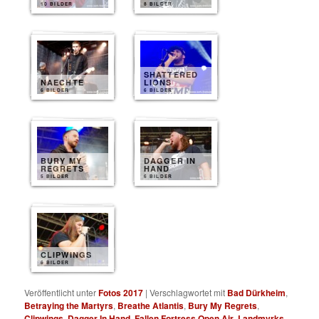
10 BILDER
8 BILDER
SHATTERED
NAECHTE
LIONS
6 BILDER
6 BILDER
BURY MY
DAGGER IN
REGRETS
HAND
5 BILDER
6 BILDER
CLIPWINGS
6 BILDER
Veröffentlicht unter
Fotos 2017
|
Verschlagwortet mit
Bad Dürkheim
,
Betraying the Martyrs
,
Breathe Atlantis
,
Bury My Regrets
,
Clipwings
,
Dagger In Hand
,
Fallen Fortress Open Air
,
Landmvrks
,