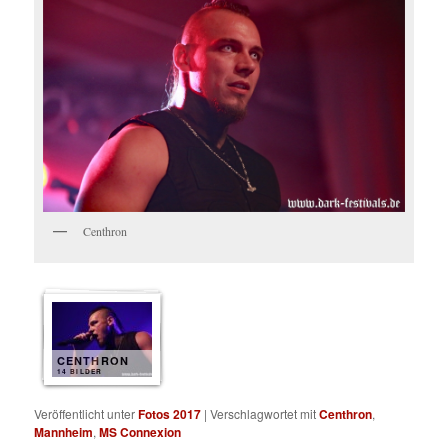
Centhron
CENTHRON
14 BILDER
Veröffentlicht unter
Fotos 2017
|
Verschlagwortet mit
Centhron
,
Mannheim
,
MS Connexion