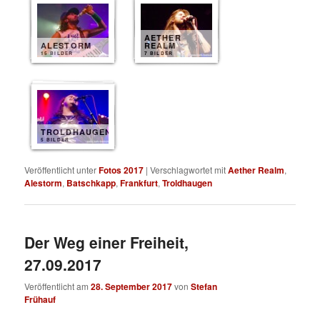
AETHER
ALESTORM
REALM
15 BILDER
7 BILDER
TROLDHAUGEN
5 BILDER
Veröffentlicht unter
Fotos 2017
|
Verschlagwortet mit
Aether Realm
,
Alestorm
,
Batschkapp
,
Frankfurt
,
Troldhaugen
Der Weg einer Freiheit,
27.09.2017
Veröffentlicht am
28. September 2017
von
Stefan
Frühauf