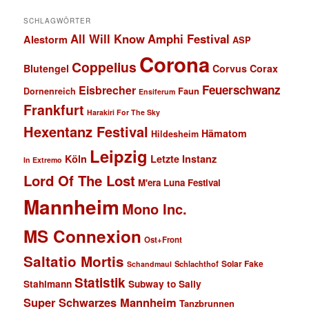
SCHLAGWÖRTER
All Will Know
Amphi Festival
Alestorm
ASP
Corona
Coppelius
Blutengel
Corvus Corax
Feuerschwanz
Eisbrecher
Faun
Dornenreich
Ensiferum
Frankfurt
Harakiri For The Sky
Hexentanz Festival
Hämatom
Hildesheim
Leipzig
Köln
Letzte Instanz
In Extremo
Lord Of The Lost
M'era Luna Festival
Mannheim
Mono Inc.
MS Connexion
Ost+Front
Saltatio Mortis
Solar Fake
Schlachthof
Schandmaul
Statistik
Stahlmann
Subway to Sally
Super Schwarzes Mannheim
Tanzbrunnen