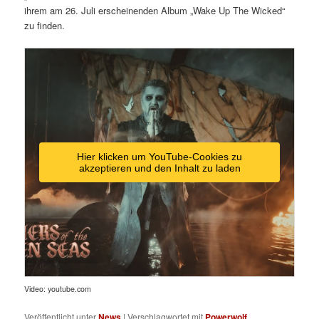
ihrem am 26. Juli erscheinenden Album „Wake Up The Wicked“
zu finden.
Hier klicken um YouTube-Cookies zu
akzeptieren und den Inhalt zu laden
Video: youtube.com
Veröffentlicht unter
News
|
Verschlagwortet mit
Powerwolf