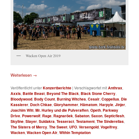
Wacken Open Air 2019
Weiterlesen
→
Veröffentlicht unter
Konzertberichte
|
Verschlagwortet mit
Anthrax
,
Axxis
,
Battle Beast
,
Beyond The Black
,
Black Stone Cherry
,
Bloodywood
,
Body Count
,
Burning Witches
,
Cesair
,
Coppelius
,
Die
Kassierer
,
Doch Chkae
,
Gloryhammer
,
Hämatom
,
Harpyie
,
Jinjer
,
Joachim Witt
,
Mr. Hurley und die Pulveraffen
,
Opeth
,
Parkway
Drive
,
Powerwolf
,
Rage
,
Ragnaröek
,
Sabaton
,
Saxon
,
Septicflesh
,
Skyline
,
Slayer
,
Suidakra
,
Tesseract
,
Testament
,
The Sinderellas
,
The Sisters of Mercy
,
The Sweet
,
UFO
,
Versengold
,
Vogelfrey
,
Wacken
,
Wacken Open Air
,
Within Temptation