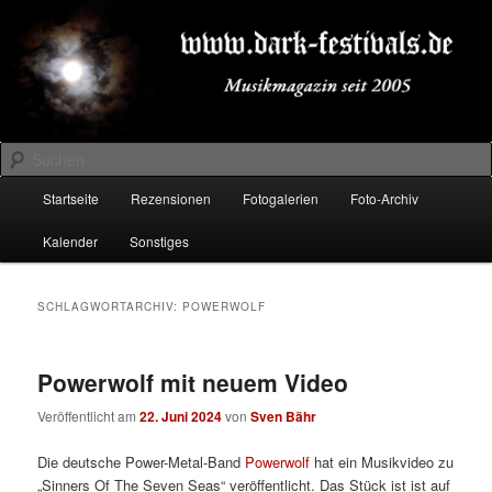
Zum
Zum
Musikmagazin seit 2005
primären
sekundären
Inhalt
Inhalt
springen
springen
DARK-FESTIVALS.DE
Suchen
Hauptmenü
Startseite
Rezensionen
Fotogalerien
Foto-Archiv
Kalender
Sonstiges
SCHLAGWORTARCHIV:
POWERWOLF
Powerwolf mit neuem Video
Veröffentlicht am
22. Juni 2024
von
Sven Bähr
Die deutsche Power-Metal-Band
Powerwolf
hat ein Musikvideo zu
„Sinners Of The Seven Seas“ veröffentlicht. Das Stück ist ist auf