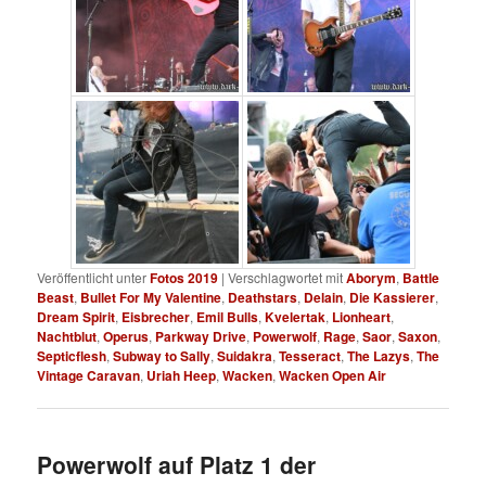
Veröffentlicht unter
Fotos 2019
|
Verschlagwortet mit
Aborym
,
Battle
Beast
,
Bullet For My Valentine
,
Deathstars
,
Delain
,
Die Kassierer
,
Dream Spirit
,
Eisbrecher
,
Emil Bulls
,
Kvelertak
,
Lionheart
,
Nachtblut
,
Operus
,
Parkway Drive
,
Powerwolf
,
Rage
,
Saor
,
Saxon
,
Septicflesh
,
Subway to Sally
,
Suidakra
,
Tesseract
,
The Lazys
,
The
Vintage Caravan
,
Uriah Heep
,
Wacken
,
Wacken Open Air
Powerwolf auf Platz 1 der