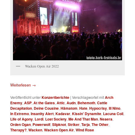
Wacken Open Air 2022
Weiterlesen
→
Veröffentlicht unter
Konzertberichte
|
Verschlagwortet mit
Arch
Enemy
,
ASP
,
At the Gates
,
Attic
,
Audn
,
Behemoth
,
Cattle
Decapitation
,
Deine Cousine
,
Hämatom
,
Hate
,
Hypocrisy
,
Ill Nino
,
In Extremo
,
Insanity Alert
,
Kadavar
,
Kissin' Dynamite
,
Lacuna Coil
,
Life of Agony
,
Lordi
,
Lost Society
,
Me And That Man
,
Neaera
,
Orden Ogan
,
Powerwolf
,
Slipknot
,
Striker
,
Tarja
,
The Other
,
Therapy?
,
Wacken
,
Wacken Open Air
,
Wind Rose