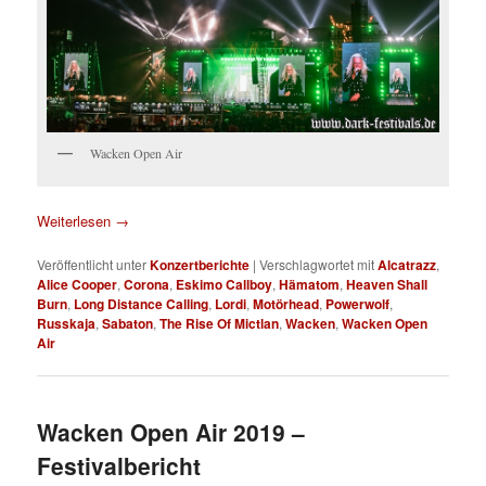
Wacken Open Air
Weiterlesen
→
Veröffentlicht unter
Konzertberichte
|
Verschlagwortet mit
Alcatrazz
,
Alice Cooper
,
Corona
,
Eskimo Callboy
,
Hämatom
,
Heaven Shall
Burn
,
Long Distance Calling
,
Lordi
,
Motörhead
,
Powerwolf
,
Russkaja
,
Sabaton
,
The Rise Of Mictlan
,
Wacken
,
Wacken Open
Air
Wacken Open Air 2019 –
Festivalbericht