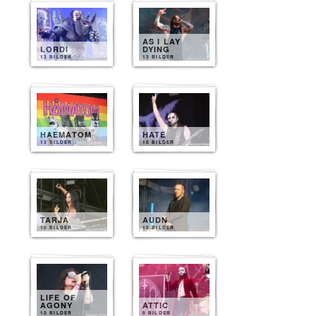
AS I LAY
LORDI
DYING
13 BILDER
13 BILDER
HAEMATOM
HATE
13 BILDER
10 BILDER
TARJA
AUDN
10 BILDER
10 BILDER
LIFE OF
AGONY
ATTIC
10 BILDER
8 BILDER