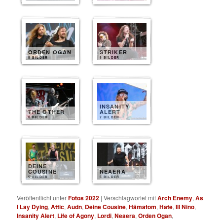
ORDEN OGAN
STRIKER
8 BILDER
8 BILDER
INSANITY
THE OTHER
ALERT
8 BILDER
7 BILDER
DEINE
COUSINE
NEAERA
5 BILDER
5 BILDER
Veröffentlicht unter
Fotos 2022
|
Verschlagwortet mit
Arch Enemy
,
As
I Lay Dying
,
Attic
,
Audn
,
Deine Cousine
,
Hämatom
,
Hate
,
Ill Nino
,
Insanity Alert
,
Life of Agony
,
Lordi
,
Neaera
,
Orden Ogan
,