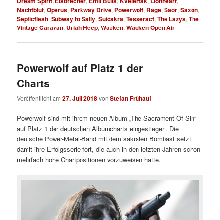
Dream Spirit
,
Eisbrecher
,
Emil Bulls
,
Kvelertak
,
Lionheart
,
Nachtblut
,
Operus
,
Parkway Drive
,
Powerwolf
,
Rage
,
Saor
,
Saxon
,
Septicflesh
,
Subway to Sally
,
Suidakra
,
Tesseract
,
The Lazys
,
The
Vintage Caravan
,
Uriah Heep
,
Wacken
,
Wacken Open Air
Powerwolf auf Platz 1 der
Charts
Veröffentlicht am
27. Juli 2018
von
Stefan Frühauf
Powerwolf sind mit ihrem neuen Album „The Sacrament Of Sin“
auf Platz 1 der deutschen Albumcharts eingestiegen. Die
deutsche Power-Metal-Band mit dem sakralen Bombast setzt
damit ihre Erfolgsserie fort, die auch in den letzten Jahren schon
mehrfach hohe Chartpositionen vorzuweisen hatte.