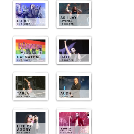
AS I LAY
LORDI
DYING
13 BILDER
13 BILDER
HAEMATOM
HATE
13 BILDER
10 BILDER
TARJA
AUDN
10 BILDER
10 BILDER
LIFE OF
AGONY
ATTIC
10 BILDER
8 BILDER