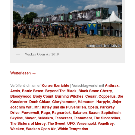
Wacken Open Air 2019
Weiterlesen
→
Veröffentlicht unter
Konzertberichte
|
Verschlagwortet mit
Anthrax
,
Axxis
,
Battle Beast
,
Beyond The Black
,
Black Stone Cherry
,
Bloodywood
,
Body Count
,
Burning Witches
,
Cesair
,
Coppelius
,
Die
Kassierer
,
Doch Chkae
,
Gloryhammer
,
Hämatom
,
Harpyie
,
Jinjer
,
Joachim Witt
,
Mr. Hurley und die Pulveraffen
,
Opeth
,
Parkway
Drive
,
Powerwolf
,
Rage
,
Ragnaröek
,
Sabaton
,
Saxon
,
Septicflesh
,
Skyline
,
Slayer
,
Suidakra
,
Tesseract
,
Testament
,
The Sinderellas
,
The Sisters of Mercy
,
The Sweet
,
UFO
,
Versengold
,
Vogelfrey
,
Wacken
,
Wacken Open Air
,
Within Temptation