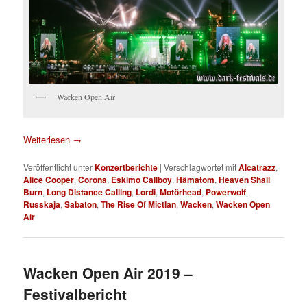
Wacken Open Air
Weiterlesen
→
Veröffentlicht unter
Konzertberichte
|
Verschlagwortet mit
Alcatrazz
,
Alice Cooper
,
Corona
,
Eskimo Callboy
,
Hämatom
,
Heaven Shall
Burn
,
Long Distance Calling
,
Lordi
,
Motörhead
,
Powerwolf
,
Russkaja
,
Sabaton
,
The Rise Of Mictlan
,
Wacken
,
Wacken Open
Air
Wacken Open Air 2019 –
Festivalbericht