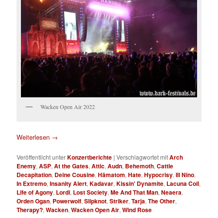
Wacken Open Air 2022
Weiterlesen
→
Veröffentlicht unter
Konzertberichte
|
Verschlagwortet mit
Arch
Enemy
,
ASP
,
At the Gates
,
Attic
,
Audn
,
Behemoth
,
Cattle
Decapitation
,
Deine Cousine
,
Hämatom
,
Hate
,
Hypocrisy
,
Ill Nino
,
In Extremo
,
Insanity Alert
,
Kadavar
,
Kissin' Dynamite
,
Lacuna Coil
,
Life of Agony
,
Lordi
,
Lost Society
,
Me And That Man
,
Neaera
,
Orden Ogan
,
Powerwolf
,
Slipknot
,
Striker
,
Tarja
,
The Other
,
Therapy?
,
Wacken
,
Wacken Open Air
,
Wind Rose