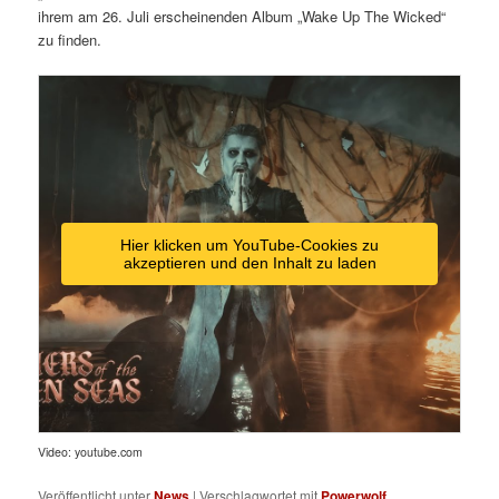
ihrem am 26. Juli erscheinenden Album „Wake Up The Wicked“
zu finden.
Hier klicken um YouTube-Cookies zu
akzeptieren und den Inhalt zu laden
Video: youtube.com
Veröffentlicht unter
News
|
Verschlagwortet mit
Powerwolf