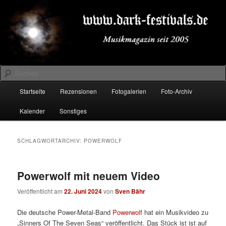
Zum
Zum
Musikmagazin seit 2005
primären
sekundären
Inhalt
Inhalt
springen
springen
DARK-FESTIVALS.DE
Suchen
Hauptmenü
Startseite
Rezensionen
Fotogalerien
Foto-Archiv
Kalender
Sonstiges
SCHLAGWORTARCHIV:
POWERWOLF
Powerwolf mit neuem Video
Veröffentlicht am
22. Juni 2024
von
Sven Bähr
Die deutsche Power-Metal-Band
Powerwolf
hat ein Musikvideo zu
„Sinners Of The Seven Seas“ veröffentlicht. Das Stück ist ist auf