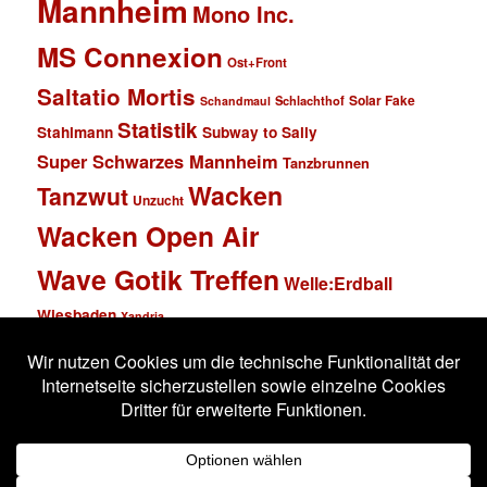
Mannheim
Mono Inc.
MS Connexion
Ost+Front
Saltatio Mortis
Solar Fake
Schlachthof
Schandmaul
Statistik
Stahlmann
Subway to Sally
Super Schwarzes Mannheim
Tanzbrunnen
Wacken
Tanzwut
Unzucht
Wacken Open Air
Wave Gotik Treffen
Welle:Erdball
Wiesbaden
Xandria
Impressum