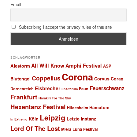
Email
Subscribing I accept the privacy rules of this site
SCHLAGWÖRTER
All Will Know
Amphi Festival
Alestorm
ASP
Corona
Coppelius
Blutengel
Corvus Corax
Feuerschwanz
Eisbrecher
Faun
Dornenreich
Ensiferum
Frankfurt
Harakiri For The Sky
Hexentanz Festival
Hämatom
Hildesheim
Leipzig
Köln
Letzte Instanz
In Extremo
Lord Of The Lost
M'era Luna Festival