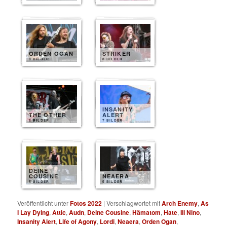
ORDEN OGAN
STRIKER
8 BILDER
8 BILDER
INSANITY
THE OTHER
ALERT
8 BILDER
7 BILDER
DEINE
COUSINE
NEAERA
5 BILDER
5 BILDER
Veröffentlicht unter
Fotos 2022
|
Verschlagwortet mit
Arch Enemy
,
As
I Lay Dying
,
Attic
,
Audn
,
Deine Cousine
,
Hämatom
,
Hate
,
Ill Nino
,
Insanity Alert
,
Life of Agony
,
Lordi
,
Neaera
,
Orden Ogan
,