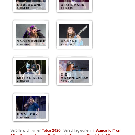
SOULBOUND
STAHLMANN
9 BILDER
9 BILDER
SAGENBRINGER
HAGANE
8 BILDER
8 BILDER
DIE
MITTEL ALTA
HABENICHTSE
7 BILDER
7 BILDER
FINAL CRY
7 BILDER
Veröffentlicht unter
Fotos 2026
|
Verschlagwortet mit
Agnostic Front
,