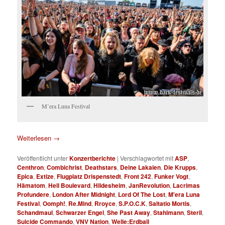
M’era Luna Festival
Weiterlesen
→
Veröffentlicht unter
Konzertberichte
|
Verschlagwortet mit
ASP
,
Centhron
,
Combichrist
,
Deathstars
,
Deine Lakaien
,
Die Krupps
,
Epica
,
Extize
,
Flugplatz Drispenstedt
,
Front 242
,
Funker Vogt
,
Hämatom
,
Hell Boulevard
,
Hildesheim
,
JanRevolution
,
Lacrimas
Profundere
,
London After Midnight
,
Lord Of The Lost
,
M'era Luna
Festival
,
Oomph!
,
Re.Mind
,
Rroyce
,
S.P.O.C.K
,
Saltatio Mortis
,
Schandmaul
,
Schwarzer Engel
,
She Past Away
,
Stahlmann
,
Steril
,
Suicide Commando
,
VNV Nation
,
Welle:Erdball