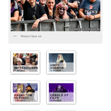
Wacken Open Air
AMON
IMPRESSIONEN
AMARTH
35 BILDER
15 BILDER
HAEMATOM
CRADLE OF
VS FINCH
FILTH
15 BILDER
13 BILDER