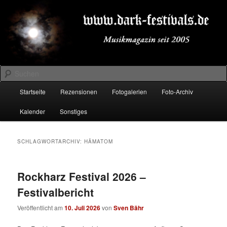
Zum
Zum
Musikmagazin seit 2005
primären
sekundären
Inhalt
Inhalt
springen
springen
DARK-FESTIVALS.DE
Suchen
Hauptmenü
Startseite
Rezensionen
Fotogalerien
Foto-Archiv
Kalender
Sonstiges
SCHLAGWORTARCHIV:
HÄMATOM
Rockharz Festival 2026 –
Festivalbericht
Veröffentlicht am
10. Juli 2026
von
Sven Bähr