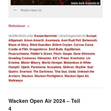
Wacken Open Air
Weiterlesen
→
Veröffentlicht unter
Konzertberichte
|
Verschlagwortet mit
Accept
,
Alligatoah
,
Amon Amarth
,
Avantasia
,
Axel Rudi Pell
,
Behemoth
,
Blaas of Glory
,
Blind Guardian
,
Bülent Ceylan
,
Corvus Corax
,
Cradle of Filth
,
Dragonforce
,
Emil Bulls
,
Equilibrium
,
Feuerschwanz
,
Fiddler's Green
,
Finch
,
Gaupa
,
Gene Simmons
,
Growling Creatures
,
Hämatom
,
KK's Priest
,
Knorkator
,
Liv
Kristine
,
Mister Misery
,
Moritz Hempel
,
Motionless in White
,
Oomph!
,
Opeth
,
Paramena
,
Scorpions
,
Skiltron
,
Skyline
,
Suzi
Quatro
,
Svartsot
,
The Darkness
,
Tina Guo
,
Uada
,
Unleash the
Archers
,
Wacken
,
Wacken Firefighters
,
Wacken Open Air
,
Walkways
Wacken Open Air 2024 – Teil
4