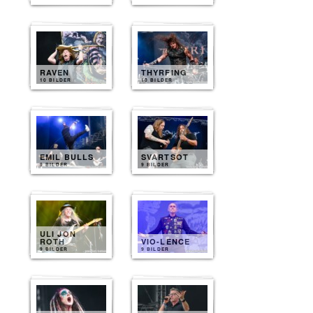
RAVEN
THYRFING
10 BILDER
10 BILDER
EMIL BULLS
SVARTSOT
9 BILDER
9 BILDER
ULI JON
ROTH
VIO-LENCE
9 BILDER
9 BILDER