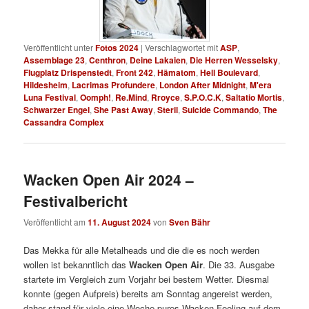
Veröffentlicht unter
Fotos 2024
|
Verschlagwortet mit
ASP
,
Assemblage 23
,
Centhron
,
Deine Lakaien
,
Die Herren Wesselsky
,
Flugplatz Drispenstedt
,
Front 242
,
Hämatom
,
Hell Boulevard
,
Hildesheim
,
Lacrimas Profundere
,
London After Midnight
,
M'era
Luna Festival
,
Oomph!
,
Re.Mind
,
Rroyce
,
S.P.O.C.K
,
Saltatio Mortis
,
Schwarzer Engel
,
She Past Away
,
Steril
,
Suicide Commando
,
The
Cassandra Complex
Wacken Open Air 2024 –
Festivalbericht
Veröffentlicht am
11. August 2024
von
Sven Bähr
Das Mekka für alle Metalheads und die die es noch werden
wollen ist bekanntlich das
Wacken Open Air
. Die 33. Ausgabe
startete im Vergleich zum Vorjahr bei bestem Wetter. Diesmal
konnte (gegen Aufpreis) bereits am Sonntag angereist werden,
daher stand für viele eine Woche pures Wacken-Feeling auf dem