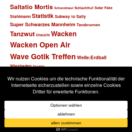
Saltatio Mortis
Solar Fake
Schlachthof
Schandmaul
Statistik
Stahlmann
Subway to Sally
Super Schwarzes Mannheim
Tanzbrunnen
Wacken
Tanzwut
Unzucht
Wacken Open Air
Wave Gotik Treffen
Welle:Erdball
Wiesbaden
Xandria
Impressum
Datenschutzerklärung
Stolz präsentiert von WordPress