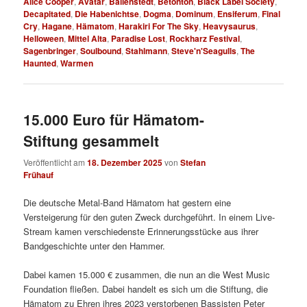
Alice Cooper
,
Avatar
,
Ballenstedt
,
Betonton
,
Black Label Society
,
Decapitated
,
Die Habenichtse
,
Dogma
,
Dominum
,
Ensiferum
,
Final
Cry
,
Hagane
,
Hämatom
,
Harakiri For The Sky
,
Heavysaurus
,
Helloween
,
Mittel Alta
,
Paradise Lost
,
Rockharz Festival
,
Sagenbringer
,
Soulbound
,
Stahlmann
,
Steve'n'Seagulls
,
The
Haunted
,
Warmen
15.000 Euro für Hämatom-
Stiftung gesammelt
Veröffentlicht am
18. Dezember 2025
von
Stefan
Frühauf
Die deutsche Metal-Band Hämatom hat gestern eine
Versteigerung für den guten Zweck durchgeführt. In einem Live-
Stream kamen verschiedenste Erinnerungsstücke aus ihrer
Bandgeschichte unter den Hammer.
Dabei kamen 15.000 € zusammen, die nun an die West Music
Foundation fließen. Dabei handelt es sich um die Stiftung, die
Hämatom zu Ehren ihres 2023 verstorbenen Bassisten Peter