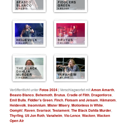
BEASTO
FIDDLERS
BLANCO
GREEN
8 BILDER
8 BILDER
HEIDEVOLK
BRUTUS
8 BILDER
7 BILDER
THE BLACK
DAHLIA
MURDER
VANAHEIM
7 BILDER
7 BILDER
Veröffentlicht unter
Fotos 2024
|
Verschlagwortet mit
Amon Amarth
,
Beasto Blanco
,
Behemoth
,
Brutus
,
Cradle of Filth
,
Dragonforce
,
Emil Bulls
,
Fiddler's Green
,
Finch
,
Flotsam and Jetsam
,
Hämatom
,
Heidevolk
,
Insomnium
,
Mister Misery
,
Motionless in White
,
Oomph!
,
Raven
,
Svartsot
,
Testament
,
The Black Dahlia Murder
,
Thyrfing
,
Uli Jon Roth
,
Vanaheim
,
Vio-Lence
,
Wacken
,
Wacken
Open Air