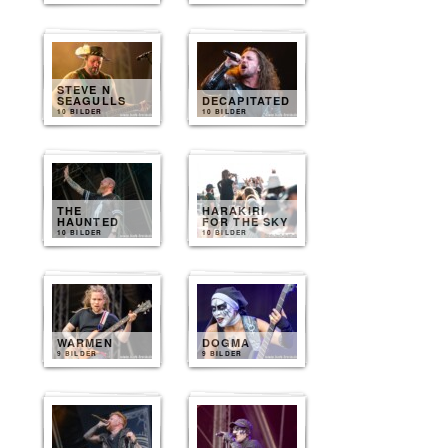
STEVE N
SEAGULLS
DECAPITATED
10 BILDER
10 BILDER
THE
HARAKIRI
HAUNTED
FOR THE SKY
10 BILDER
10 BILDER
WARMEN
DOGMA
9 BILDER
9 BILDER