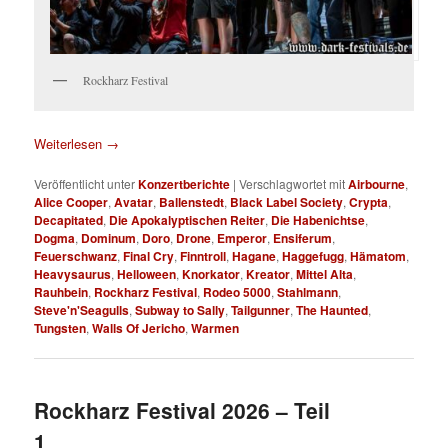
Rockharz Festival
Weiterlesen
→
Veröffentlicht unter
Konzertberichte
|
Verschlagwortet mit
Airbourne
,
Alice Cooper
,
Avatar
,
Ballenstedt
,
Black Label Society
,
Crypta
,
Decapitated
,
Die Apokalyptischen Reiter
,
Die Habenichtse
,
Dogma
,
Dominum
,
Doro
,
Drone
,
Emperor
,
Ensiferum
,
Feuerschwanz
,
Final Cry
,
Finntroll
,
Hagane
,
Haggefugg
,
Hämatom
,
Heavysaurus
,
Helloween
,
Knorkator
,
Kreator
,
Mittel Alta
,
Rauhbein
,
Rockharz Festival
,
Rodeo 5000
,
Stahlmann
,
Steve'n'Seagulls
,
Subway to Sally
,
Tailgunner
,
The Haunted
,
Tungsten
,
Walls Of Jericho
,
Warmen
Rockharz Festival 2026 – Teil
1