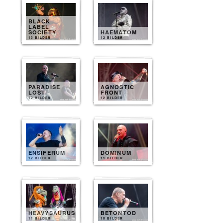
BLACK
LABEL
SOCIETY
HAEMATOM
13 BILDER
12 BILDER
PARADISE
AGNOSTIC
LOST
FRONT
12 BILDER
12 BILDER
ENSIFERUM
DOMINUM
12 BILDER
11 BILDER
HEAVYSAURUS
BETONTOD
11 BILDER
10 BILDER