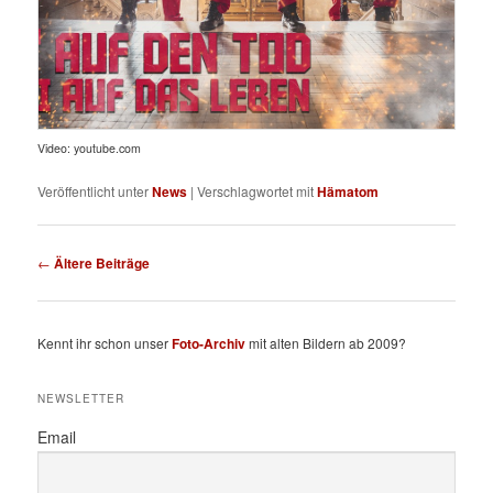
Video: youtube.com
Veröffentlicht unter
News
|
Verschlagwortet mit
Hämatom
Beitragsnavigation
←
Ältere Beiträge
Kennt ihr schon unser
Foto-Archiv
mit alten Bildern ab 2009?
NEWSLETTER
Email