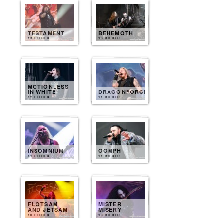
TESTAMENT
BEHEMOTH
13 BILDER
13 BILDER
MOTIONLESS
IN WHITE
DRAGONFORCE
12 BILDER
11 BILDER
INSOMNIUM
OOMPH
11 BILDER
11 BILDER
FLOTSAM
MISTER
AND JETSAM
MISERY
10 BILDER
10 BILDER