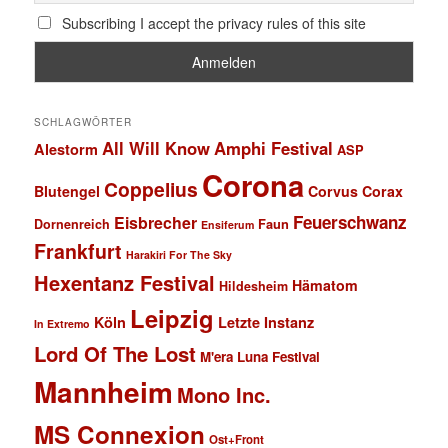
Subscribing I accept the privacy rules of this site
SCHLAGWÖRTER
All Will Know
Amphi Festival
Alestorm
ASP
Corona
Coppelius
Blutengel
Corvus Corax
Feuerschwanz
Eisbrecher
Faun
Dornenreich
Ensiferum
Frankfurt
Harakiri For The Sky
Hexentanz Festival
Hämatom
Hildesheim
Leipzig
Köln
Letzte Instanz
In Extremo
Lord Of The Lost
M'era Luna Festival
Mannheim
Mono Inc.
MS Connexion
Ost+Front