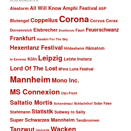
SCHLAGWÖRTER
All Will Know
Amphi Festival
Alestorm
ASP
Corona
Coppelius
Blutengel
Corvus Corax
Feuerschwanz
Eisbrecher
Faun
Dornenreich
Ensiferum
Frankfurt
Harakiri For The Sky
Hexentanz Festival
Hämatom
Hildesheim
Leipzig
Köln
Letzte Instanz
In Extremo
Lord Of The Lost
M'era Luna Festival
Mannheim
Mono Inc.
MS Connexion
Ost+Front
Saltatio Mortis
Solar Fake
Schlachthof
Schandmaul
Statistik
Stahlmann
Subway to Sally
Super Schwarzes Mannheim
Tanzbrunnen
Wacken
Tanzwut
Unzucht