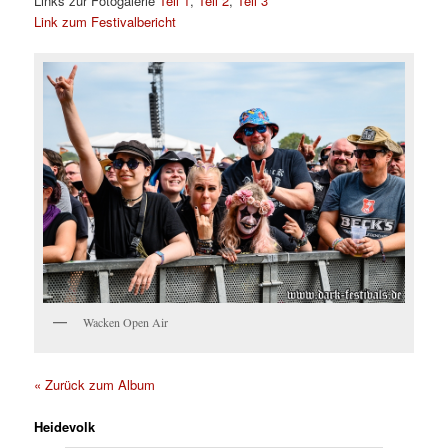
Links zur Fotogalerie
Teil 1
,
Teil 2
,
Teil 3
Link zum Festivalbericht
Wacken Open Air
« Zurück zum Album
Heidevolk