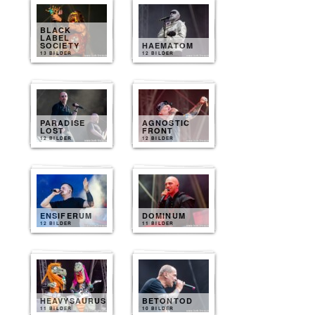
BLACK
LABEL
SOCIETY
HAEMATOM
13 BILDER
12 BILDER
PARADISE
AGNOSTIC
LOST
FRONT
12 BILDER
12 BILDER
ENSIFERUM
DOMINUM
12 BILDER
11 BILDER
HEAVYSAURUS
BETONTOD
11 BILDER
10 BILDER