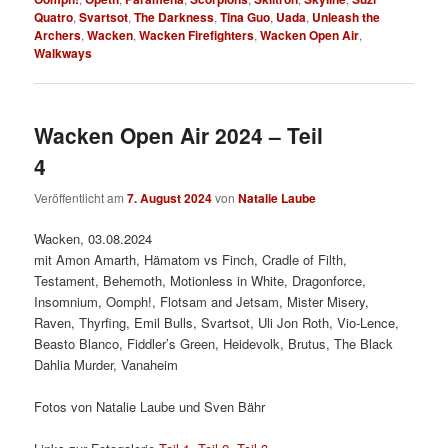
Quatro
,
Svartsot
,
The Darkness
,
Tina Guo
,
Uada
,
Unleash the
Archers
,
Wacken
,
Wacken Firefighters
,
Wacken Open Air
,
Walkways
Wacken Open Air 2024 – Teil
4
Veröffentlicht am
7. August 2024
von
Natalie Laube
Wacken, 03.08.2024
mit Amon Amarth, Hämatom vs Finch, Cradle of Filth,
Testament, Behemoth, Motionless in White, Dragonforce,
Insomnium, Oomph!, Flotsam and Jetsam, Mister Misery,
Raven, Thyrfing, Emil Bulls, Svartsot, Uli Jon Roth, Vio-Lence,
Beasto Blanco, Fiddler’s Green, Heidevolk, Brutus, The Black
Dahlia Murder, Vanaheim
Fotos von Natalie Laube und Sven Bähr