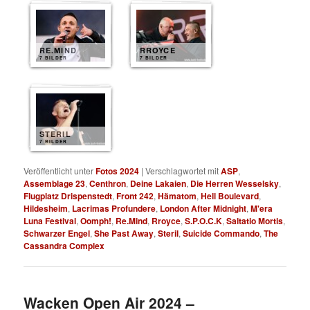
RE.MIND
RROYCE
7 BILDER
7 BILDER
STERIL
7 BILDER
Veröffentlicht unter
Fotos 2024
|
Verschlagwortet mit
ASP
,
Assemblage 23
,
Centhron
,
Deine Lakaien
,
Die Herren Wesselsky
,
Flugplatz Drispenstedt
,
Front 242
,
Hämatom
,
Hell Boulevard
,
Hildesheim
,
Lacrimas Profundere
,
London After Midnight
,
M'era
Luna Festival
,
Oomph!
,
Re.Mind
,
Rroyce
,
S.P.O.C.K
,
Saltatio Mortis
,
Schwarzer Engel
,
She Past Away
,
Steril
,
Suicide Commando
,
The
Cassandra Complex
Wacken Open Air 2024 –