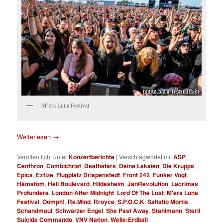
M’era Luna Festival
Weiterlesen
→
Veröffentlicht unter
Konzertberichte
|
Verschlagwortet mit
ASP
,
Centhron
,
Combichrist
,
Deathstars
,
Deine Lakaien
,
Die Krupps
,
Epica
,
Extize
,
Flugplatz Drispenstedt
,
Front 242
,
Funker Vogt
,
Hämatom
,
Hell Boulevard
,
Hildesheim
,
JanRevolution
,
Lacrimas
Profundere
,
London After Midnight
,
Lord Of The Lost
,
M'era Luna
Festival
,
Oomph!
,
Re.Mind
,
Rroyce
,
S.P.O.C.K
,
Saltatio Mortis
,
Schandmaul
,
Schwarzer Engel
,
She Past Away
,
Stahlmann
,
Steril
,
Suicide Commando
,
VNV Nation
,
Welle:Erdball