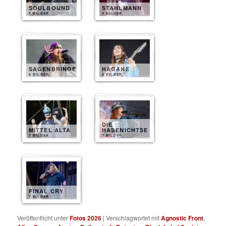
SOULBOUND
STAHLMANN
9 BILDER
9 BILDER
SAGENBRINGER
HAGANE
8 BILDER
8 BILDER
DIE
MITTEL ALTA
HABENICHTSE
7 BILDER
7 BILDER
FINAL CRY
7 BILDER
Veröffentlicht unter
Fotos 2026
|
Verschlagwortet mit
Agnostic Front
,