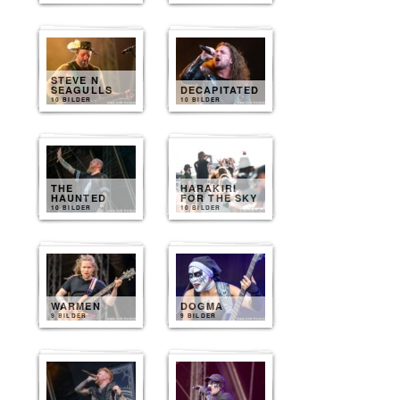
STEVE N
SEAGULLS
DECAPITATED
10 BILDER
10 BILDER
THE
HARAKIRI
HAUNTED
FOR THE SKY
10 BILDER
10 BILDER
WARMEN
DOGMA
9 BILDER
9 BILDER