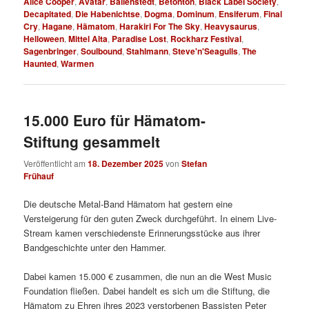
Alice Cooper
,
Avatar
,
Ballenstedt
,
Betonton
,
Black Label Society
,
Decapitated
,
Die Habenichtse
,
Dogma
,
Dominum
,
Ensiferum
,
Final
Cry
,
Hagane
,
Hämatom
,
Harakiri For The Sky
,
Heavysaurus
,
Helloween
,
Mittel Alta
,
Paradise Lost
,
Rockharz Festival
,
Sagenbringer
,
Soulbound
,
Stahlmann
,
Steve'n'Seagulls
,
The
Haunted
,
Warmen
15.000 Euro für Hämatom-
Stiftung gesammelt
Veröffentlicht am
18. Dezember 2025
von
Stefan
Frühauf
Die deutsche Metal-Band Hämatom hat gestern eine
Versteigerung für den guten Zweck durchgeführt. In einem Live-
Stream kamen verschiedenste Erinnerungsstücke aus ihrer
Bandgeschichte unter den Hammer.
Dabei kamen 15.000 € zusammen, die nun an die West Music
Foundation fließen. Dabei handelt es sich um die Stiftung, die
Hämatom zu Ehren ihres 2023 verstorbenen Bassisten Peter