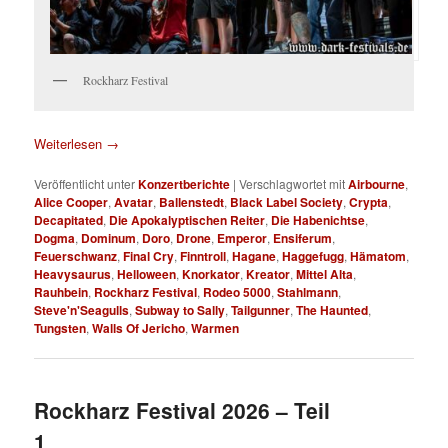
Rockharz Festival
Weiterlesen
→
Veröffentlicht unter
Konzertberichte
|
Verschlagwortet mit
Airbourne
,
Alice Cooper
,
Avatar
,
Ballenstedt
,
Black Label Society
,
Crypta
,
Decapitated
,
Die Apokalyptischen Reiter
,
Die Habenichtse
,
Dogma
,
Dominum
,
Doro
,
Drone
,
Emperor
,
Ensiferum
,
Feuerschwanz
,
Final Cry
,
Finntroll
,
Hagane
,
Haggefugg
,
Hämatom
,
Heavysaurus
,
Helloween
,
Knorkator
,
Kreator
,
Mittel Alta
,
Rauhbein
,
Rockharz Festival
,
Rodeo 5000
,
Stahlmann
,
Steve'n'Seagulls
,
Subway to Sally
,
Tailgunner
,
The Haunted
,
Tungsten
,
Walls Of Jericho
,
Warmen
Rockharz Festival 2026 – Teil
1