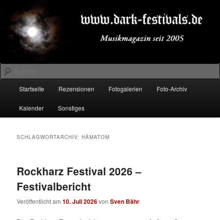
Zum
Zum
Musikmagazin seit 2005
primären
sekundären
Inhalt
Inhalt
springen
springen
DARK-FESTIVALS.DE
Suchen
Hauptmenü
Startseite
Rezensionen
Fotogalerien
Foto-Archiv
Kalender
Sonstiges
SCHLAGWORTARCHIV:
HÄMATOM
Rockharz Festival 2026 –
Festivalbericht
Veröffentlicht am
10. Juli 2026
von
Sven Bähr