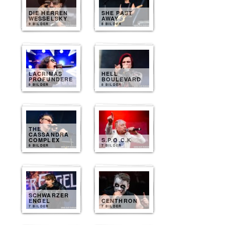
DIE HERREN
SHE PAST
WESSELSKY
AWAY
9 BILDER
8 BILDER
LACRIMAS
HELL
PROFUNDERE
BOULEVARD
8 BILDER
8 BILDER
THE
CASSANDRA
COMPLEX
S.P.O.C.K
8 BILDER
7 BILDER
SCHWARZER
ENGEL
CENTHRON
7 BILDER
7 BILDER