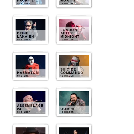
FRONT 242
MORTIS
15 BILDER
13 BILDER
LONDON
DEINE
AFTER
LAKAIEN
MIDNIGHT
10 BILDER
10 BILDER
SUICIDE
HAEMATOM
COMMANDO
10 BILDER
10 BILDER
ASSEMBLAGE
23
OOMPH
10 BILDER
10 BILDER