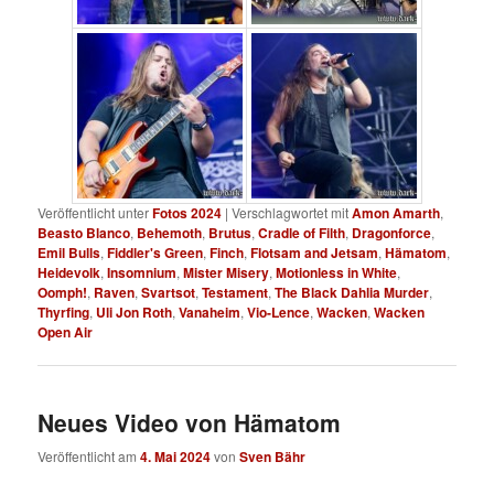
Veröffentlicht unter
Fotos 2024
|
Verschlagwortet mit
Amon Amarth
,
Beasto Blanco
,
Behemoth
,
Brutus
,
Cradle of Filth
,
Dragonforce
,
Emil Bulls
,
Fiddler's Green
,
Finch
,
Flotsam and Jetsam
,
Hämatom
,
Heidevolk
,
Insomnium
,
Mister Misery
,
Motionless in White
,
Oomph!
,
Raven
,
Svartsot
,
Testament
,
The Black Dahlia Murder
,
Thyrfing
,
Uli Jon Roth
,
Vanaheim
,
Vio-Lence
,
Wacken
,
Wacken
Open Air
Neues Video von Hämatom
Veröffentlicht am
4. Mai 2024
von
Sven Bähr