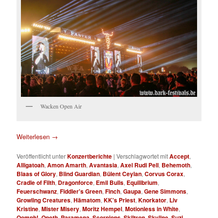
Wacken Open Air
Weiterlesen
→
Veröffentlicht unter
Konzertberichte
|
Verschlagwortet mit
Accept
,
Alligatoah
,
Amon Amarth
,
Avantasia
,
Axel Rudi Pell
,
Behemoth
,
Blaas of Glory
,
Blind Guardian
,
Bülent Ceylan
,
Corvus Corax
,
Cradle of Filth
,
Dragonforce
,
Emil Bulls
,
Equilibrium
,
Feuerschwanz
,
Fiddler's Green
,
Finch
,
Gaupa
,
Gene Simmons
,
Growling Creatures
,
Hämatom
,
KK's Priest
,
Knorkator
,
Liv
Kristine
,
Mister Misery
,
Moritz Hempel
,
Motionless in White
,
Oomph!
,
Opeth
,
Paramena
,
Scorpions
,
Skiltron
,
Skyline
,
Suzi