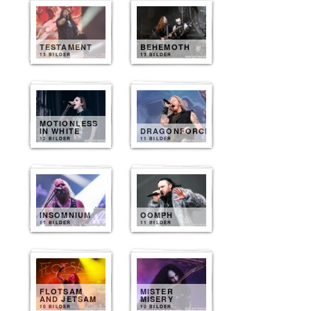
TESTAMENT
BEHEMOTH
13 BILDER
13 BILDER
MOTIONLESS
IN WHITE
DRAGONFORCE
12 BILDER
11 BILDER
INSOMNIUM
OOMPH
11 BILDER
11 BILDER
FLOTSAM
MISTER
AND JETSAM
MISERY
10 BILDER
10 BILDER