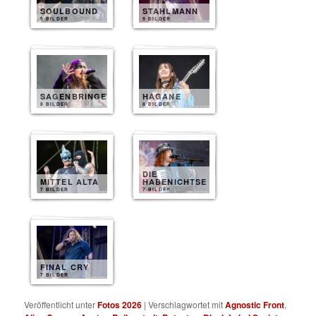
SOULBOUND
STAHLMANN
9 BILDER
9 BILDER
SAGENBRINGER
HAGANE
8 BILDER
8 BILDER
DIE
MITTEL ALTA
HABENICHTSE
7 BILDER
7 BILDER
FINAL CRY
7 BILDER
Veröffentlicht unter
Fotos 2026
|
Verschlagwortet mit
Agnostic Front
,