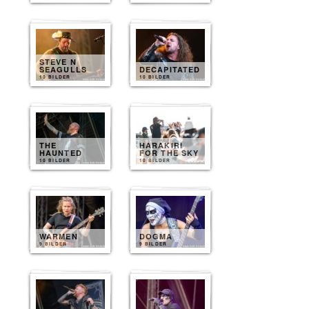
STEVE N
SEAGULLS
DECAPITATED
10 BILDER
10 BILDER
THE
HARAKIRI
HAUNTED
FOR THE SKY
10 BILDER
10 BILDER
WARMEN
DOGMA
9 BILDER
9 BILDER