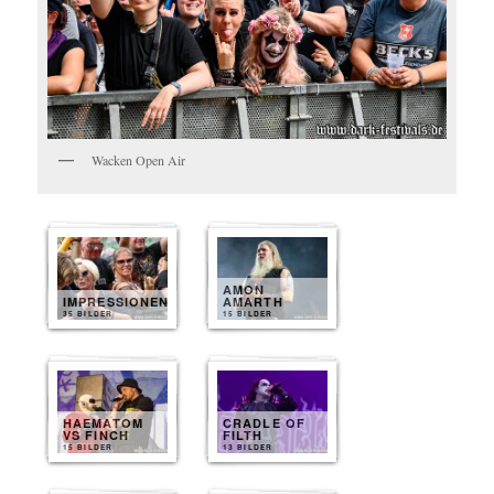
Wacken Open Air
AMON
IMPRESSIONEN
AMARTH
35 BILDER
15 BILDER
HAEMATOM
CRADLE OF
VS FINCH
FILTH
15 BILDER
13 BILDER