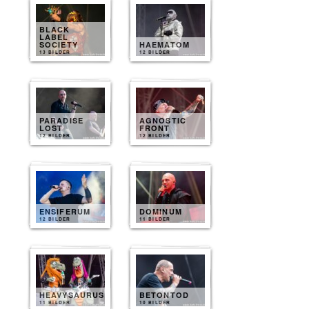
BLACK
LABEL
SOCIETY
HAEMATOM
13 BILDER
12 BILDER
PARADISE
AGNOSTIC
LOST
FRONT
12 BILDER
12 BILDER
ENSIFERUM
DOMINUM
12 BILDER
11 BILDER
HEAVYSAURUS
BETONTOD
11 BILDER
10 BILDER