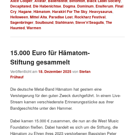
Alice Cooper
,
Avatar
,
Ballenstedt
,
Betonton
,
Black Label Society
,
Decapitated
,
Die Habenichtse
,
Dogma
,
Dominum
,
Ensiferum
,
Final
Cry
,
Hagane
,
Hämatom
,
Harakiri For The Sky
,
Heavysaurus
,
Helloween
,
Mittel Alta
,
Paradise Lost
,
Rockharz Festival
,
Sagenbringer
,
Soulbound
,
Stahlmann
,
Steve'n'Seagulls
,
The
Haunted
,
Warmen
15.000 Euro für Hämatom-
Stiftung gesammelt
Veröffentlicht am
18. Dezember 2025
von
Stefan
Frühauf
Die deutsche Metal-Band Hämatom hat gestern eine
Versteigerung für den guten Zweck durchgeführt. In einem Live-
Stream kamen verschiedenste Erinnerungsstücke aus ihrer
Bandgeschichte unter den Hammer.
Dabei kamen 15.000 € zusammen, die nun an die West Music
Foundation fließen. Dabei handelt es sich um die Stiftung, die
Hämatom zu Ehren ihres 2023 verstorbenen Bassisten Peter