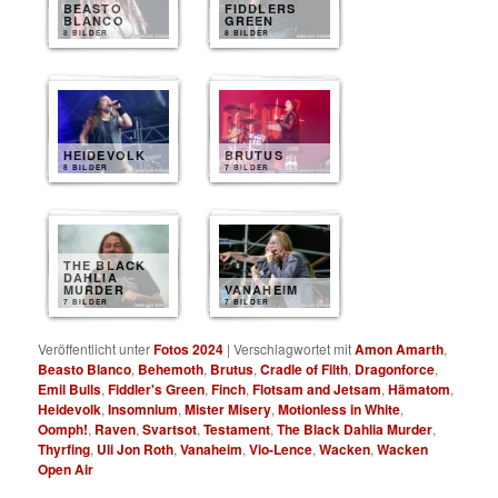
BEASTO
FIDDLERS
BLANCO
GREEN
8 BILDER
8 BILDER
HEIDEVOLK
BRUTUS
8 BILDER
7 BILDER
THE BLACK
DAHLIA
MURDER
VANAHEIM
7 BILDER
7 BILDER
Veröffentlicht unter
Fotos 2024
|
Verschlagwortet mit
Amon Amarth
,
Beasto Blanco
,
Behemoth
,
Brutus
,
Cradle of Filth
,
Dragonforce
,
Emil Bulls
,
Fiddler's Green
,
Finch
,
Flotsam and Jetsam
,
Hämatom
,
Heidevolk
,
Insomnium
,
Mister Misery
,
Motionless in White
,
Oomph!
,
Raven
,
Svartsot
,
Testament
,
The Black Dahlia Murder
,
Thyrfing
,
Uli Jon Roth
,
Vanaheim
,
Vio-Lence
,
Wacken
,
Wacken
Open Air