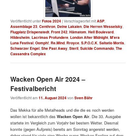
Veröffentlicht unter
Fotos 2024
|
Verschlagwortet mit
ASP
,
Assemblage 23
,
Centhron
,
Deine Lakaien
,
Die Herren Wesselsky
,
Flugplatz Drispenstedt
,
Front 242
,
Hämatom
,
Hell Boulevard
,
Hildesheim
,
Lacrimas Profundere
,
London After Midnight
,
M'era
Luna Festival
,
Oomph!
,
Re.Mind
,
Rroyce
,
S.P.O.C.K
,
Saltatio Mortis
,
Schwarzer Engel
,
She Past Away
,
Steril
,
Suicide Commando
,
The
Cassandra Complex
Wacken Open Air 2024 –
Festivalbericht
Veröffentlicht am
11. August 2024
von
Sven Bähr
Das Mekka für alle Metalheads und die die es noch werden
wollen ist bekanntlich das
Wacken Open Air
. Die 33. Ausgabe
startete im Vergleich zum Vorjahr bei bestem Wetter. Diesmal
konnte (gegen Aufpreis) bereits am Sonntag angereist werden,
daher stand für viele eine Woche pures Wacken-Feeling auf dem