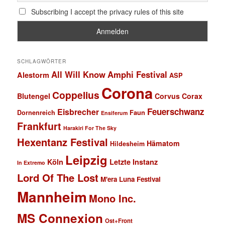
Subscribing I accept the privacy rules of this site
SCHLAGWÖRTER
All Will Know
Amphi Festival
Alestorm
ASP
Corona
Coppelius
Blutengel
Corvus Corax
Feuerschwanz
Eisbrecher
Faun
Dornenreich
Ensiferum
Frankfurt
Harakiri For The Sky
Hexentanz Festival
Hämatom
Hildesheim
Leipzig
Köln
Letzte Instanz
In Extremo
Lord Of The Lost
M'era Luna Festival
Mannheim
Mono Inc.
MS Connexion
Ost+Front