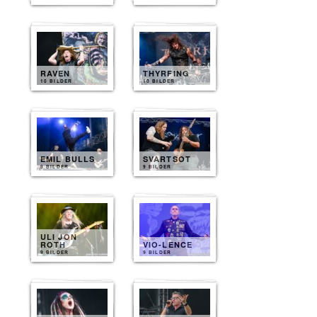
RAVEN
THYRFING
10 BILDER
10 BILDER
EMIL BULLS
SVARTSOT
9 BILDER
9 BILDER
ULI JON
ROTH
VIO-LENCE
9 BILDER
9 BILDER