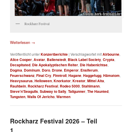
Rockharz Festival
Weiterlesen
→
Veröffentlicht unter
Konzertberichte
|
Verschlagwortet mit
Airbourne
,
Alice Cooper
,
Avatar
,
Ballenstedt
,
Black Label Society
,
Crypta
,
Decapitated
,
Die Apokalyptischen Reiter
,
Die Habenichtse
,
Dogma
,
Dominum
,
Doro
,
Drone
,
Emperor
,
Ensiferum
,
Feuerschwanz
,
Final Cry
,
Finntroll
,
Hagane
,
Haggefugg
,
Hämatom
,
Heavysaurus
,
Helloween
,
Knorkator
,
Kreator
,
Mittel Alta
,
Rauhbein
,
Rockharz Festival
,
Rodeo 5000
,
Stahlmann
,
Steve'n'Seagulls
,
Subway to Sally
,
Tailgunner
,
The Haunted
,
Tungsten
,
Walls Of Jericho
,
Warmen
Rockharz Festival 2026 – Teil
1