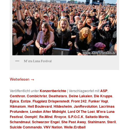
M’era Luna Festival
Weiterlesen
→
Veröffentlicht unter
Konzertberichte
|
Verschlagwortet mit
ASP
,
Centhron
,
Combichrist
,
Deathstars
,
Deine Lakaien
,
Die Krupps
,
Epica
,
Extize
,
Flugplatz Drispenstedt
,
Front 242
,
Funker Vogt
,
Hämatom
,
Hell Boulevard
,
Hildesheim
,
JanRevolution
,
Lacrimas
Profundere
,
London After Midnight
,
Lord Of The Lost
,
M'era Luna
Festival
,
Oomph!
,
Re.Mind
,
Rroyce
,
S.P.O.C.K
,
Saltatio Mortis
,
Schandmaul
,
Schwarzer Engel
,
She Past Away
,
Stahlmann
,
Steril
,
Suicide Commando
,
VNV Nation
,
Welle:Erdball