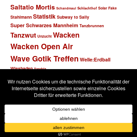
Saltatio Mortis
Solar Fake
Schlachthof
Schandmaul
Statistik
Stahlmann
Subway to Sally
Super Schwarzes Mannheim
Tanzbrunnen
Wacken
Tanzwut
Unzucht
Wacken Open Air
Wave Gotik Treffen
Welle:Erdball
Wiesbaden
Xandria
Impressum
Datenschutzerklärung
Stolz präsentiert von WordPress