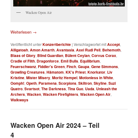
Wacken Open Air
Weiterlesen
→
Veröffentlicht unter
Konzertberichte
|
Verschlagwortet mit
Accept
,
Alligatoah
,
Amon Amarth
,
Avantasia
,
Axel Rudi Pell
,
Behemoth
,
Blaas of Glory
,
Blind Guardian
,
Bülent Ceylan
,
Corvus Corax
,
Cradle of Filth
,
Dragonforce
,
Emil Bulls
,
Equilibrium
,
Feuerschwanz
,
Fiddler's Green
,
Finch
,
Gaupa
,
Gene Simmons
,
Growling Creatures
,
Hämatom
,
KK's Priest
,
Knorkator
,
Liv
Kristine
,
Mister Misery
,
Moritz Hempel
,
Motionless in White
,
Oomph!
,
Opeth
,
Paramena
,
Scorpions
,
Skiltron
,
Skyline
,
Suzi
Quatro
,
Svartsot
,
The Darkness
,
Tina Guo
,
Uada
,
Unleash the
Archers
,
Wacken
,
Wacken Firefighters
,
Wacken Open Air
,
Walkways
Wacken Open Air 2024 – Teil
4