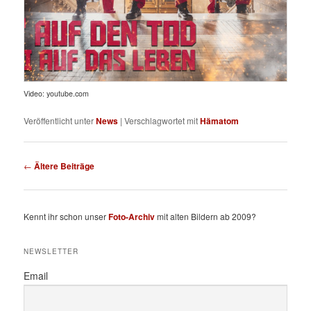
Video: youtube.com
Veröffentlicht unter
News
|
Verschlagwortet mit
Hämatom
Beitragsnavigation
←
Ältere Beiträge
Kennt ihr schon unser
Foto-Archiv
mit alten Bildern ab 2009?
NEWSLETTER
Email