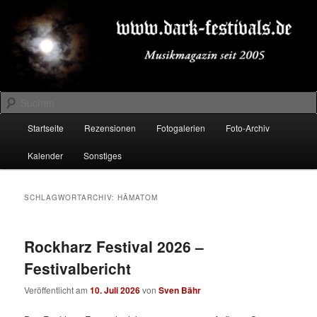
Zum
Zum
Musikmagazin seit 2005
primären
sekundären
Inhalt
Inhalt
springen
springen
DARK-FESTIVALS.DE
Suchen
Hauptmenü
Startseite
Rezensionen
Fotogalerien
Foto-Archiv
Kalender
Sonstiges
SCHLAGWORTARCHIV:
HÄMATOM
Rockharz Festival 2026 –
Festivalbericht
Veröffentlicht am
10. Juli 2026
von
Sven Bähr