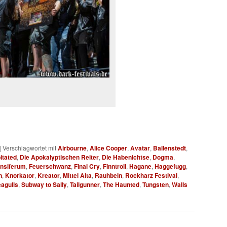
|
Verschlagwortet mit
Airbourne
,
Alice Cooper
,
Avatar
,
Ballenstedt
,
itated
,
Die Apokalyptischen Reiter
,
Die Habenichtse
,
Dogma
,
nsiferum
,
Feuerschwanz
,
Final Cry
,
Finntroll
,
Hagane
,
Haggefugg
,
n
,
Knorkator
,
Kreator
,
Mittel Alta
,
Rauhbein
,
Rockharz Festival
,
eagulls
,
Subway to Sally
,
Tailgunner
,
The Haunted
,
Tungsten
,
Walls