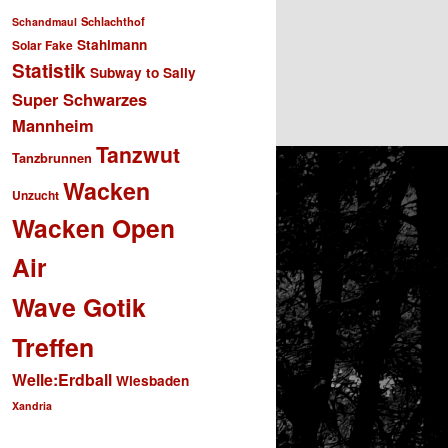
Schlachthof
Schandmaul
Stahlmann
Solar Fake
Statistik
Subway to Sally
Super Schwarzes
Mannheim
Tanzwut
Tanzbrunnen
Wacken
Unzucht
Wacken Open
Air
Wave Gotik
Treffen
Welle:Erdball
Wiesbaden
Xandria