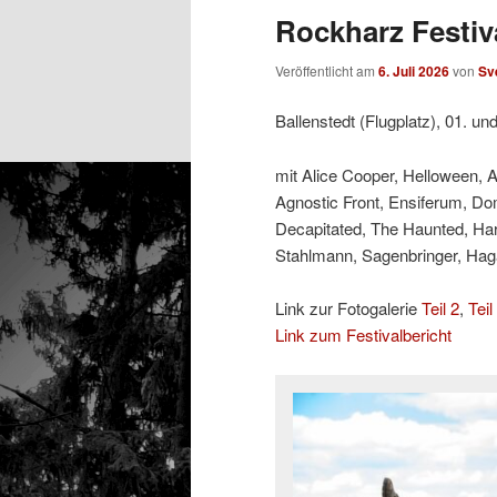
Rockharz Festiva
Veröffentlicht am
6. Juli 2026
von
Sv
Ballenstedt (Flugplatz), 01. un
mit Alice Cooper, Helloween, 
Agnostic Front, Ensiferum, Do
Decapitated, The Haunted, Ha
Stahlmann, Sagenbringer, Hagan
Link zur Fotogalerie
Teil 2
,
Teil
Link zum Festivalbericht