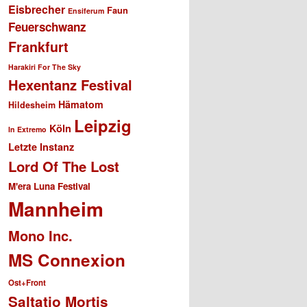
Eisbrecher
Faun
Ensiferum
Feuerschwanz
Frankfurt
Harakiri For The Sky
Hexentanz Festival
Hämatom
Hildesheim
Leipzig
Köln
In Extremo
Letzte Instanz
Lord Of The Lost
M'era Luna Festival
Mannheim
Mono Inc.
MS Connexion
Ost+Front
Saltatio Mortis