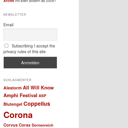
Archiv
mit alten Bildern ab 2009?
NEWSLETTER
Email
Subscribing I accept the
privacy rules of this site
SCHLAGWÖRTER
All Will Know
Alestorm
Amphi Festival
ASP
Coppelius
Blutengel
Corona
Corvus Corax
Dornenreich