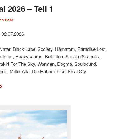
l 2026 – Teil 1
en Bähr
d 02.07.2026
Avatar, Black Label Society, Hämatom, Paradise Lost,
minum, Heavysaurus, Betonton, Steve’n’Seagulls,
rakiri For The Sky, Warmen, Dogma, Soulbound,
e, Mittel Alta, Die Habenichtse, Final Cry
 3