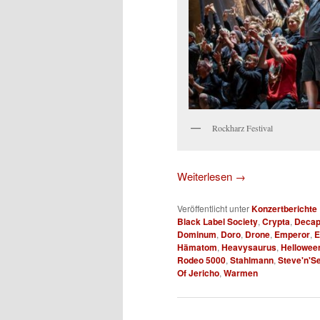
Rockharz Festival
Weiterlesen
→
Veröffentlicht unter
Konzertberichte
Black Label Society
,
Crypta
,
Decap
Dominum
,
Doro
,
Drone
,
Emperor
,
E
Hämatom
,
Heavysaurus
,
Hellowee
Rodeo 5000
,
Stahlmann
,
Steve'n'S
Of Jericho
,
Warmen