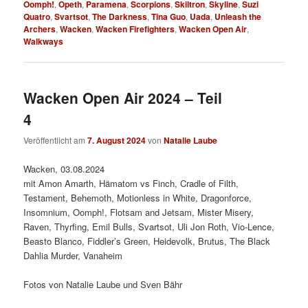
Oomph!
,
Opeth
,
Paramena
,
Scorpions
,
Skiltron
,
Skyline
,
Suzi
Quatro
,
Svartsot
,
The Darkness
,
Tina Guo
,
Uada
,
Unleash the
Archers
,
Wacken
,
Wacken Firefighters
,
Wacken Open Air
,
Walkways
Wacken Open Air 2024 – Teil
4
Veröffentlicht am
7. August 2024
von
Natalie Laube
Wacken, 03.08.2024
mit Amon Amarth, Hämatom vs Finch, Cradle of Filth,
Testament, Behemoth, Motionless in White, Dragonforce,
Insomnium, Oomph!, Flotsam and Jetsam, Mister Misery,
Raven, Thyrfing, Emil Bulls, Svartsot, Uli Jon Roth, Vio-Lence,
Beasto Blanco, Fiddler’s Green, Heidevolk, Brutus, The Black
Dahlia Murder, Vanaheim
Fotos von Natalie Laube und Sven Bähr