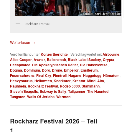
Rockharz Festival
Weiterlesen
→
Veröffentlicht unter
Konzertberichte
|
Verschlagwortet mit
Airbourne
,
Alice Cooper
,
Avatar
,
Ballenstedt
,
Black Label Society
,
Crypta
,
Decapitated
,
Die Apokalyptischen Reiter
,
Die Habenichtse
,
Dogma
,
Dominum
,
Doro
,
Drone
,
Emperor
,
Ensiferum
,
Feuerschwanz
,
Final Cry
,
Finntroll
,
Hagane
,
Haggefugg
,
Hämatom
,
Heavysaurus
,
Helloween
,
Knorkator
,
Kreator
,
Mittel Alta
,
Rauhbein
,
Rockharz Festival
,
Rodeo 5000
,
Stahlmann
,
Steve'n'Seagulls
,
Subway to Sally
,
Tailgunner
,
The Haunted
,
Tungsten
,
Walls Of Jericho
,
Warmen
Rockharz Festival 2026 – Teil
1