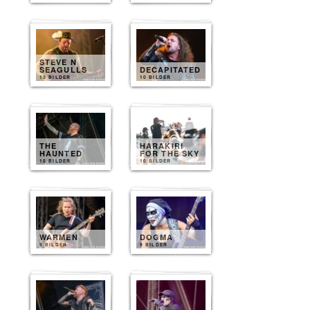
STEVE N
SEAGULLS
DECAPITATED
10 BILDER
10 BILDER
THE
HARAKIRI
HAUNTED
FOR THE SKY
10 BILDER
10 BILDER
WARMEN
DOGMA
9 BILDER
9 BILDER