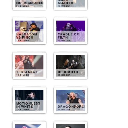
IMPRESSIONEN
AMARTH
35 BILDER
15 BILDER
HAEMATOM
CRADLE OF
VS FINCH
FILTH
15 BILDER
13 BILDER
TESTAMENT
BEHEMOTH
13 BILDER
13 BILDER
MOTIONLESS
IN WHITE
DRAGONFORCE
12 BILDER
11 BILDER