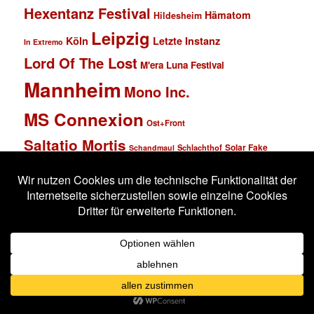
Hexentanz Festival
Hämatom
Hildesheim
Leipzig
Köln
Letzte Instanz
In Extremo
Lord Of The Lost
M'era Luna Festival
Mannheim
Mono Inc.
MS Connexion
Ost+Front
Saltatio Mortis
Solar Fake
Schlachthof
Schandmaul
Statistik
Stahlmann
Subway to Sally
Super Schwarzes Mannheim
Tanzbrunnen
Wacken
Tanzwut
Unzucht
Wacken Open Air
Wave Gotik Treffen
Welle:Erdball
Wiesbaden
Xandria