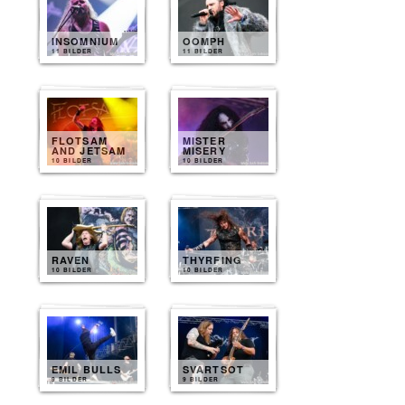
INSOMNIUM
OOMPH
11 BILDER
11 BILDER
FLOTSAM
MISTER
AND JETSAM
MISERY
10 BILDER
10 BILDER
RAVEN
THYRFING
10 BILDER
10 BILDER
EMIL BULLS
SVARTSOT
9 BILDER
9 BILDER