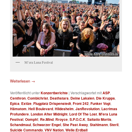
M’era Luna Festival
Weiterlesen
→
Veröffentlicht unter
Konzertberichte
|
Verschlagwortet mit
ASP
,
Centhron
,
Combichrist
,
Deathstars
,
Deine Lakaien
,
Die Krupps
,
Epica
,
Extize
,
Flugplatz Drispenstedt
,
Front 242
,
Funker Vogt
,
Hämatom
,
Hell Boulevard
,
Hildesheim
,
JanRevolution
,
Lacrimas
Profundere
,
London After Midnight
,
Lord Of The Lost
,
M'era Luna
Festival
,
Oomph!
,
Re.Mind
,
Rroyce
,
S.P.O.C.K
,
Saltatio Mortis
,
Schandmaul
,
Schwarzer Engel
,
She Past Away
,
Stahlmann
,
Steril
,
Suicide Commando
,
VNV Nation
,
Welle:Erdball