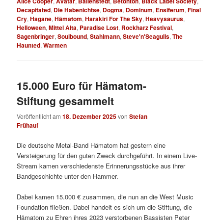
Alice Cooper
,
Avatar
,
Ballenstedt
,
Betonton
,
Black Label Society
,
Decapitated
,
Die Habenichtse
,
Dogma
,
Dominum
,
Ensiferum
,
Final
Cry
,
Hagane
,
Hämatom
,
Harakiri For The Sky
,
Heavysaurus
,
Helloween
,
Mittel Alta
,
Paradise Lost
,
Rockharz Festival
,
Sagenbringer
,
Soulbound
,
Stahlmann
,
Steve'n'Seagulls
,
The
Haunted
,
Warmen
15.000 Euro für Hämatom-
Stiftung gesammelt
Veröffentlicht am
18. Dezember 2025
von
Stefan
Frühauf
Die deutsche Metal-Band Hämatom hat gestern eine
Versteigerung für den guten Zweck durchgeführt. In einem Live-
Stream kamen verschiedenste Erinnerungsstücke aus ihrer
Bandgeschichte unter den Hammer.
Dabei kamen 15.000 € zusammen, die nun an die West Music
Foundation fließen. Dabei handelt es sich um die Stiftung, die
Hämatom zu Ehren ihres 2023 verstorbenen Bassisten Peter