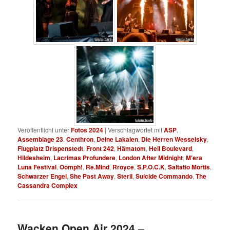
Veröffentlicht unter
Fotos 2024
|
Verschlagwortet mit
ASP
,
Assemblage 23
,
Centhron
,
Deine Lakaien
,
Die Herren Wesselsky
,
Flugplatz Drispenstedt
,
Front 242
,
Hämatom
,
Hell Boulevard
,
Hildesheim
,
Lacrimas Profundere
,
London After Midnight
,
M'era
Luna Festival
,
Oomph!
,
Re.Mind
,
Rroyce
,
S.P.O.C.K
,
Saltatio Mortis
,
Schwarzer Engel
,
She Past Away
,
Steril
,
Suicide Commando
,
The
Cassandra Complex
Wacken Open Air 2024 –