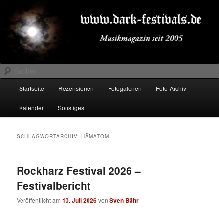
Zum
Zum
Musikmagazin seit 2005
primären
sekundären
Inhalt
Inhalt
springen
springen
DARK-FESTIVALS.DE
Suchen
Hauptmenü
Startseite
Rezensionen
Fotogalerien
Foto-Archiv
Kalender
Sonstiges
SCHLAGWORTARCHIV:
HÄMATOM
Rockharz Festival 2026 –
Festivalbericht
Veröffentlicht am
10. Juli 2026
von
Sven Bähr