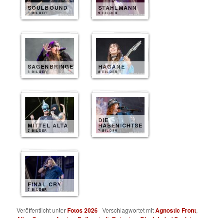
SOULBOUND
STAHLMANN
9 BILDER
9 BILDER
SAGENBRINGER
HAGANE
8 BILDER
8 BILDER
DIE
MITTEL ALTA
HABENICHTSE
7 BILDER
7 BILDER
FINAL CRY
7 BILDER
Veröffentlicht unter
Fotos 2026
|
Verschlagwortet mit
Agnostic Front
,