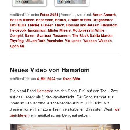
7 BILDER
7 BILDER
Veröffentlicht unter
Fotos 2024
|
Verschlagwortet mit
Amon Amarth
,
Beasto Blanco
,
Behemoth
,
Brutus
,
Cradle of Filth
,
Dragonforce
,
Emil Bulls
,
Fiddler's Green
,
Finch
,
Flotsam and Jetsam
,
Hämatom
,
Heidevolk
,
Insomnium
,
Mister Misery
,
Motionless in White
,
Oomph!
,
Raven
,
Svartsot
,
Testament
,
The Black Dahlia Murder
,
Thyrfing
,
Uli Jon Roth
,
Vanaheim
,
Vio-Lence
,
Wacken
,
Wacken
Open Air
Neues Video von Hämatom
Veröffentlicht am
4. Mai 2024
von
Sven Bähr
Die Metal-Band
Hämatom
hat den Song „Ein` auf den Tod – Zwei
auf das Leben“ als Video veröffentlicht. Der Song stammt aus
ihrem im Januar 2025 erscheinenden Album „Für Dich“. Mit
diesem wollen Hämatom ihrem verstorbenen Bassisten West (
wir
berichteten
) ein musikalisches Denkmal setzen.