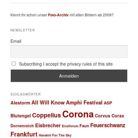
Kennt ihr schon unser
Foto-Archiv
mit alten Bildern ab 2009?
NEWSLETTER
Email
Subscribing I accept the privacy rules of this site
SCHLAGWÖRTER
All Will Know
Amphi Festival
Alestorm
ASP
Corona
Coppelius
Blutengel
Corvus Corax
Feuerschwanz
Eisbrecher
Faun
Dornenreich
Ensiferum
Frankfurt
Harakiri For The Sky