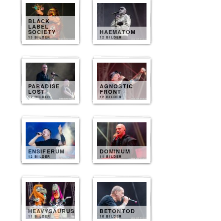
BLACK
LABEL
SOCIETY
HAEMATOM
13 BILDER
12 BILDER
PARADISE
AGNOSTIC
LOST
FRONT
12 BILDER
12 BILDER
ENSIFERUM
DOMINUM
12 BILDER
11 BILDER
HEAVYSAURUS
BETONTOD
11 BILDER
10 BILDER