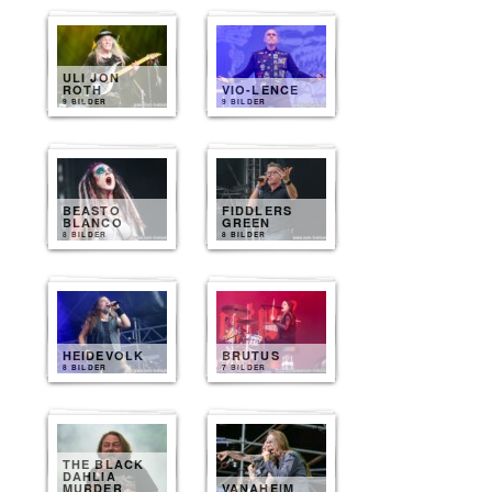
ULI JON
ROTH
VIO-LENCE
9 BILDER
9 BILDER
BEASTO
FIDDLERS
BLANCO
GREEN
8 BILDER
8 BILDER
HEIDEVOLK
BRUTUS
8 BILDER
7 BILDER
THE BLACK
DAHLIA
MURDER
VANAHEIM