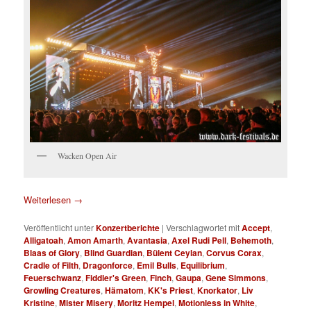
Wacken Open Air
Weiterlesen
→
Veröffentlicht unter
Konzertberichte
|
Verschlagwortet mit
Accept
,
Alligatoah
,
Amon Amarth
,
Avantasia
,
Axel Rudi Pell
,
Behemoth
,
Blaas of Glory
,
Blind Guardian
,
Bülent Ceylan
,
Corvus Corax
,
Cradle of Filth
,
Dragonforce
,
Emil Bulls
,
Equilibrium
,
Feuerschwanz
,
Fiddler's Green
,
Finch
,
Gaupa
,
Gene Simmons
,
Growling Creatures
,
Hämatom
,
KK's Priest
,
Knorkator
,
Liv
Kristine
,
Mister Misery
,
Moritz Hempel
,
Motionless in White
,