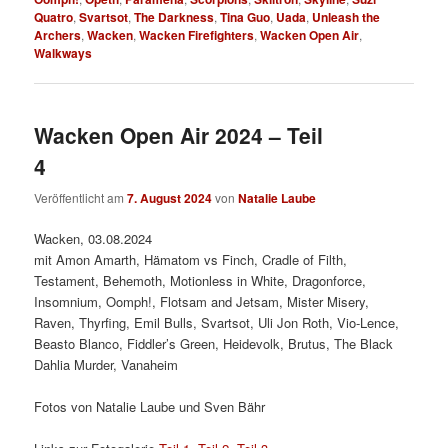
Quatro
,
Svartsot
,
The Darkness
,
Tina Guo
,
Uada
,
Unleash the
Archers
,
Wacken
,
Wacken Firefighters
,
Wacken Open Air
,
Walkways
Wacken Open Air 2024 – Teil
4
Veröffentlicht am
7. August 2024
von
Natalie Laube
Wacken, 03.08.2024
mit Amon Amarth, Hämatom vs Finch, Cradle of Filth,
Testament, Behemoth, Motionless in White, Dragonforce,
Insomnium, Oomph!, Flotsam and Jetsam, Mister Misery,
Raven, Thyrfing, Emil Bulls, Svartsot, Uli Jon Roth, Vio-Lence,
Beasto Blanco, Fiddler’s Green, Heidevolk, Brutus, The Black
Dahlia Murder, Vanaheim
Fotos von Natalie Laube und Sven Bähr