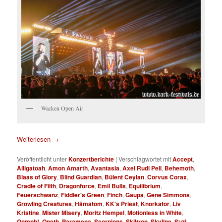
Wacken Open Air
Weiterlesen
→
Veröffentlicht unter
Konzertberichte
|
Verschlagwortet mit
Accept
,
Alligatoah
,
Amon Amarth
,
Avantasia
,
Axel Rudi Pell
,
Behemoth
,
Blaas of Glory
,
Blind Guardian
,
Bülent Ceylan
,
Corvus Corax
,
Cradle of Filth
,
Dragonforce
,
Emil Bulls
,
Equilibrium
,
Feuerschwanz
,
Fiddler's Green
,
Finch
,
Gaupa
,
Gene Simmons
,
Growling Creatures
,
Hämatom
,
KK's Priest
,
Knorkator
,
Liv
Kristine
,
Mister Misery
,
Moritz Hempel
,
Motionless in White
,
Oomph!
,
Opeth
,
Paramena
,
Scorpions
,
Skiltron
,
Skyline
,
Suzi