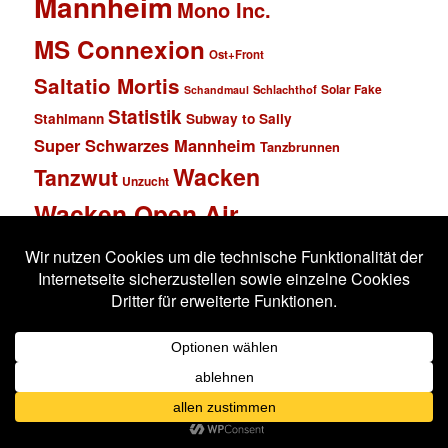
Mannheim
Mono Inc.
MS Connexion
Ost+Front
Saltatio Mortis
Solar Fake
Schlachthof
Schandmaul
Statistik
Stahlmann
Subway to Sally
Super Schwarzes Mannheim
Tanzbrunnen
Wacken
Tanzwut
Unzucht
Wacken Open Air
Wave Gotik Treffen
Welle:Erdball
Wiesbaden
Xandria
Impressum