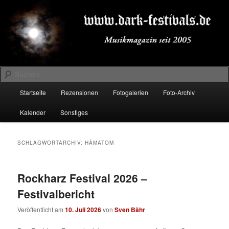
Zum
Zum
Musikmagazin seit 2005
primären
sekundären
Inhalt
Inhalt
springen
springen
DARK-FESTIVALS.DE
Suchen
Hauptmenü
Startseite
Rezensionen
Fotogalerien
Foto-Archiv
Kalender
Sonstiges
SCHLAGWORTARCHIV:
HÄMATOM
Rockharz Festival 2026 –
Festivalbericht
Veröffentlicht am
10. Juli 2026
von
Sven Bähr