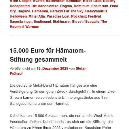
Alice Cooper
,
Avatar
,
Ballenstedt
,
Betonton
,
Black Label Society
,
Decapitated
,
Die Habenichtse
,
Dogma
,
Dominum
,
Ensiferum
,
Final
Cry
,
Hagane
,
Hämatom
,
Harakiri For The Sky
,
Heavysaurus
,
Helloween
,
Mittel Alta
,
Paradise Lost
,
Rockharz Festival
,
Sagenbringer
,
Soulbound
,
Stahlmann
,
Steve'n'Seagulls
,
The
Haunted
,
Warmen
15.000 Euro für Hämatom-
Stiftung gesammelt
Veröffentlicht am
18. Dezember 2025
von
Stefan
Frühauf
Die deutsche Metal-Band Hämatom hat gestern eine
Versteigerung für den guten Zweck durchgeführt. In einem Live-
Stream kamen verschiedenste Erinnerungsstücke aus ihrer
Bandgeschichte unter den Hammer.
Dabei kamen 15.000 € zusammen, die nun an die West Music
Foundation fließen. Dabei handelt es sich um die Stiftung, die
Hämatom zu Ehren ihres 2023 verstorbenen Bassisten Peter