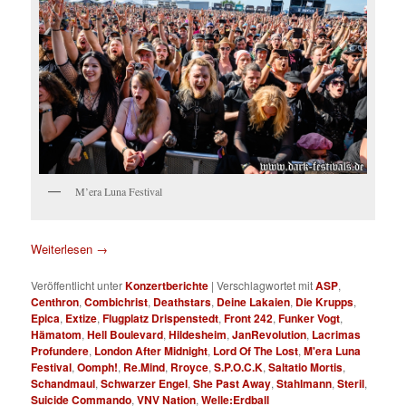
M’era Luna Festival
Weiterlesen
→
Veröffentlicht unter
Konzertberichte
|
Verschlagwortet mit
ASP
,
Centhron
,
Combichrist
,
Deathstars
,
Deine Lakaien
,
Die Krupps
,
Epica
,
Extize
,
Flugplatz Drispenstedt
,
Front 242
,
Funker Vogt
,
Hämatom
,
Hell Boulevard
,
Hildesheim
,
JanRevolution
,
Lacrimas
Profundere
,
London After Midnight
,
Lord Of The Lost
,
M'era Luna
Festival
,
Oomph!
,
Re.Mind
,
Rroyce
,
S.P.O.C.K
,
Saltatio Mortis
,
Schandmaul
,
Schwarzer Engel
,
She Past Away
,
Stahlmann
,
Steril
,
Suicide Commando
,
VNV Nation
,
Welle:Erdball