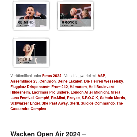
RE.MIND
RROYCE
7 BILDER
7 BILDER
STERIL
7 BILDER
Veröffentlicht unter
Fotos 2024
|
Verschlagwortet mit
ASP
,
Assemblage 23
,
Centhron
,
Deine Lakaien
,
Die Herren Wesselsky
,
Flugplatz Drispenstedt
,
Front 242
,
Hämatom
,
Hell Boulevard
,
Hildesheim
,
Lacrimas Profundere
,
London After Midnight
,
M'era
Luna Festival
,
Oomph!
,
Re.Mind
,
Rroyce
,
S.P.O.C.K
,
Saltatio Mortis
,
Schwarzer Engel
,
She Past Away
,
Steril
,
Suicide Commando
,
The
Cassandra Complex
Wacken Open Air 2024 –