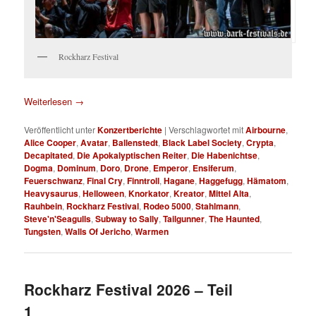
Rockharz Festival
Weiterlesen
→
Veröffentlicht unter
Konzertberichte
|
Verschlagwortet mit
Airbourne
,
Alice Cooper
,
Avatar
,
Ballenstedt
,
Black Label Society
,
Crypta
,
Decapitated
,
Die Apokalyptischen Reiter
,
Die Habenichtse
,
Dogma
,
Dominum
,
Doro
,
Drone
,
Emperor
,
Ensiferum
,
Feuerschwanz
,
Final Cry
,
Finntroll
,
Hagane
,
Haggefugg
,
Hämatom
,
Heavysaurus
,
Helloween
,
Knorkator
,
Kreator
,
Mittel Alta
,
Rauhbein
,
Rockharz Festival
,
Rodeo 5000
,
Stahlmann
,
Steve'n'Seagulls
,
Subway to Sally
,
Tailgunner
,
The Haunted
,
Tungsten
,
Walls Of Jericho
,
Warmen
Rockharz Festival 2026 – Teil
1