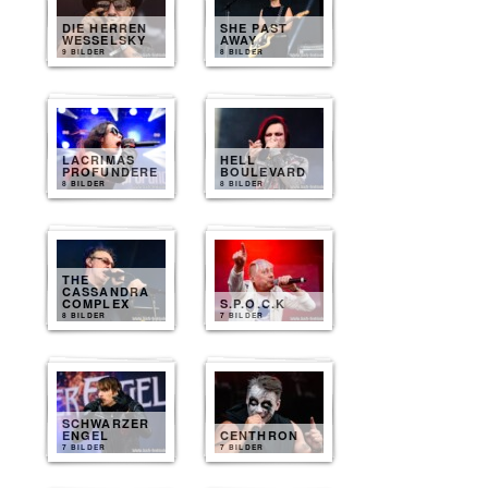
DIE HERREN
SHE PAST
WESSELSKY
AWAY
9 BILDER
8 BILDER
LACRIMAS
HELL
PROFUNDERE
BOULEVARD
8 BILDER
8 BILDER
THE
CASSANDRA
COMPLEX
S.P.O.C.K
8 BILDER
7 BILDER
SCHWARZER
ENGEL
CENTHRON
7 BILDER
7 BILDER