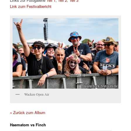
Links zur Fotogalerie
Teil 1
,
Teil 2
,
Teil 3
Link zum Festivalbericht
Wacken Open Air
« Zurück zum Album
Haematom vs Finch