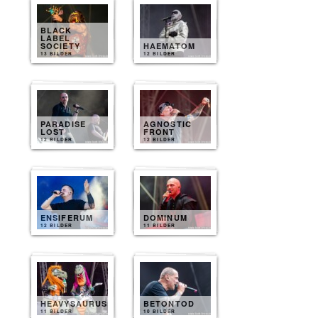
BLACK
LABEL
SOCIETY
HAEMATOM
13 BILDER
12 BILDER
PARADISE
AGNOSTIC
LOST
FRONT
12 BILDER
12 BILDER
ENSIFERUM
DOMINUM
12 BILDER
11 BILDER
HEAVYSAURUS
BETONTOD
11 BILDER
10 BILDER