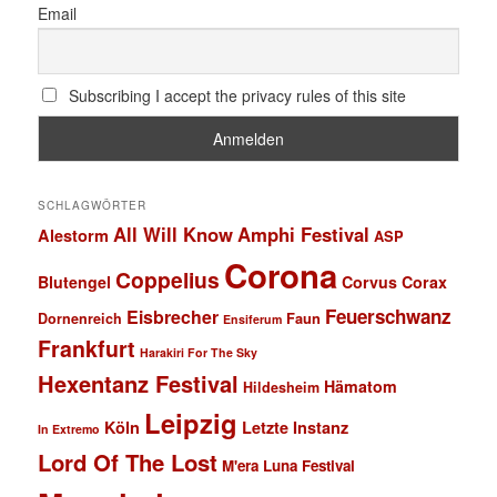
Email
Subscribing I accept the privacy rules of this site
SCHLAGWÖRTER
All Will Know
Amphi Festival
Alestorm
ASP
Corona
Coppelius
Blutengel
Corvus Corax
Feuerschwanz
Eisbrecher
Faun
Dornenreich
Ensiferum
Frankfurt
Harakiri For The Sky
Hexentanz Festival
Hämatom
Hildesheim
Leipzig
Köln
Letzte Instanz
In Extremo
Lord Of The Lost
M'era Luna Festival