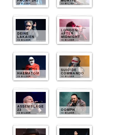
FRONT 242
MORTIS
15 BILDER
13 BILDER
LONDON
DEINE
AFTER
LAKAIEN
MIDNIGHT
10 BILDER
10 BILDER
SUICIDE
HAEMATOM
COMMANDO
10 BILDER
10 BILDER
ASSEMBLAGE
23
OOMPH
10 BILDER
10 BILDER