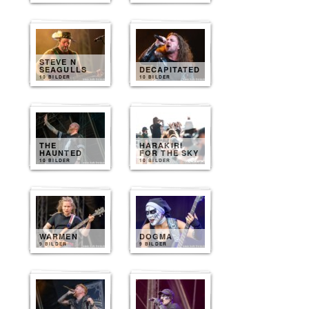
STEVE N
SEAGULLS
DECAPITATED
10 BILDER
10 BILDER
THE
HARAKIRI
HAUNTED
FOR THE SKY
10 BILDER
10 BILDER
WARMEN
DOGMA
9 BILDER
9 BILDER