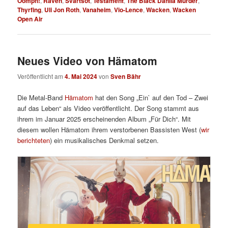
Oomph!
,
Raven
,
Svartsot
,
Testament
,
The Black Dahlia Murder
,
Thyrfing
,
Uli Jon Roth
,
Vanaheim
,
Vio-Lence
,
Wacken
,
Wacken
Open Air
Neues Video von Hämatom
Veröffentlicht am
4. Mai 2024
von
Sven Bähr
Die Metal-Band
Hämatom
hat den Song „Ein` auf den Tod – Zwei
auf das Leben“ als Video veröffentlicht. Der Song stammt aus
ihrem im Januar 2025 erscheinenden Album „Für Dich“. Mit
diesem wollen Hämatom ihrem verstorbenen Bassisten West (
wir
berichteten
) ein musikalisches Denkmal setzen.