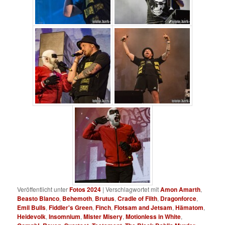
Veröffentlicht unter
Fotos 2024
|
Verschlagwortet mit
Amon Amarth
,
Beasto Blanco
,
Behemoth
,
Brutus
,
Cradle of Filth
,
Dragonforce
,
Emil Bulls
,
Fiddler's Green
,
Finch
,
Flotsam and Jetsam
,
Hämatom
,
Heidevolk
,
Insomnium
,
Mister Misery
,
Motionless in White
,