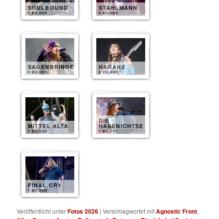
SOULBOUND
STAHLMANN
9 BILDER
9 BILDER
SAGENBRINGER
HAGANE
8 BILDER
8 BILDER
DIE
MITTEL ALTA
HABENICHTSE
7 BILDER
7 BILDER
FINAL CRY
7 BILDER
Veröffentlicht unter
Fotos 2026
|
Verschlagwortet mit
Agnostic Front
,