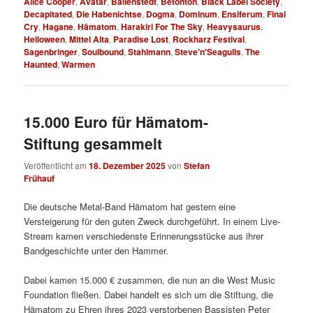
Alice Cooper
,
Avatar
,
Ballenstedt
,
Betonton
,
Black Label Society
,
Decapitated
,
Die Habenichtse
,
Dogma
,
Dominum
,
Ensiferum
,
Final
Cry
,
Hagane
,
Hämatom
,
Harakiri For The Sky
,
Heavysaurus
,
Helloween
,
Mittel Alta
,
Paradise Lost
,
Rockharz Festival
,
Sagenbringer
,
Soulbound
,
Stahlmann
,
Steve'n'Seagulls
,
The
Haunted
,
Warmen
15.000 Euro für Hämatom-
Stiftung gesammelt
Veröffentlicht am
18. Dezember 2025
von
Stefan
Frühauf
Die deutsche Metal-Band Hämatom hat gestern eine
Versteigerung für den guten Zweck durchgeführt. In einem Live-
Stream kamen verschiedenste Erinnerungsstücke aus ihrer
Bandgeschichte unter den Hammer.
Dabei kamen 15.000 € zusammen, die nun an die West Music
Foundation fließen. Dabei handelt es sich um die Stiftung, die
Hämatom zu Ehren ihres 2023 verstorbenen Bassisten Peter