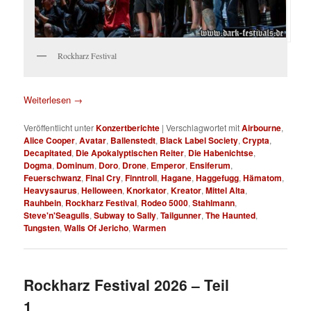
Rockharz Festival
Weiterlesen
→
Veröffentlicht unter
Konzertberichte
|
Verschlagwortet mit
Airbourne
,
Alice Cooper
,
Avatar
,
Ballenstedt
,
Black Label Society
,
Crypta
,
Decapitated
,
Die Apokalyptischen Reiter
,
Die Habenichtse
,
Dogma
,
Dominum
,
Doro
,
Drone
,
Emperor
,
Ensiferum
,
Feuerschwanz
,
Final Cry
,
Finntroll
,
Hagane
,
Haggefugg
,
Hämatom
,
Heavysaurus
,
Helloween
,
Knorkator
,
Kreator
,
Mittel Alta
,
Rauhbein
,
Rockharz Festival
,
Rodeo 5000
,
Stahlmann
,
Steve'n'Seagulls
,
Subway to Sally
,
Tailgunner
,
The Haunted
,
Tungsten
,
Walls Of Jericho
,
Warmen
Rockharz Festival 2026 – Teil
1