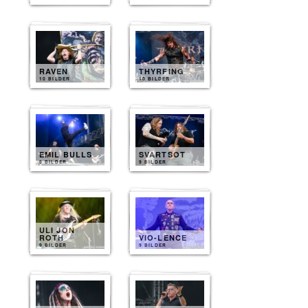
RAVEN
THYRFING
10 BILDER
10 BILDER
EMIL BULLS
SVARTSOT
9 BILDER
9 BILDER
ULI JON
ROTH
VIO-LENCE
9 BILDER
9 BILDER