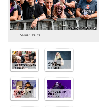
Wacken Open Air
AMON
IMPRESSIONEN
AMARTH
35 BILDER
15 BILDER
HAEMATOM
CRADLE OF
VS FINCH
FILTH
15 BILDER
13 BILDER