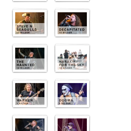
STEVE N
SEAGULLS
DECAPITATED
10 BILDER
10 BILDER
THE
HARAKIRI
HAUNTED
FOR THE SKY
10 BILDER
10 BILDER
WARMEN
DOGMA
9 BILDER
9 BILDER