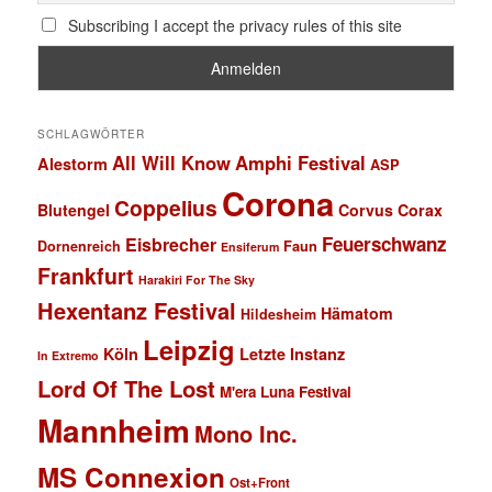
Subscribing I accept the privacy rules of this site
SCHLAGWÖRTER
All Will Know
Amphi Festival
Alestorm
ASP
Corona
Coppelius
Blutengel
Corvus Corax
Feuerschwanz
Eisbrecher
Faun
Dornenreich
Ensiferum
Frankfurt
Harakiri For The Sky
Hexentanz Festival
Hämatom
Hildesheim
Leipzig
Köln
Letzte Instanz
In Extremo
Lord Of The Lost
M'era Luna Festival
Mannheim
Mono Inc.
MS Connexion
Ost+Front