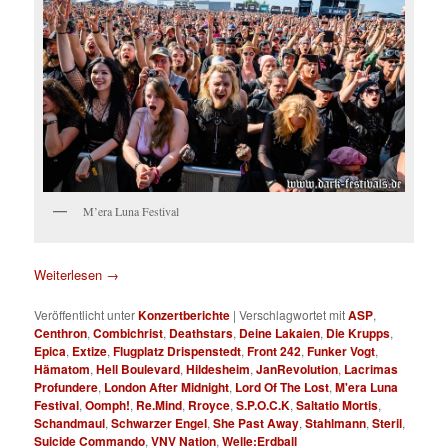
M’era Luna Festival
Weiterlesen
→
Veröffentlicht unter
Konzertberichte
|
Verschlagwortet mit
ASP
,
Centhron
,
Combichrist
,
Deathstars
,
Deine Lakaien
,
Die Krupps
,
Epica
,
Extize
,
Flugplatz Drispenstedt
,
Front 242
,
Funker Vogt
,
Hämatom
,
Hell Boulevard
,
Hildesheim
,
JanRevolution
,
Lacrimas
Profundere
,
London After Midnight
,
Lord Of The Lost
,
M'era Luna
Festival
,
Oomph!
,
Re.Mind
,
Rroyce
,
S.P.O.C.K
,
Saltatio Mortis
,
Schandmaul
,
Schwarzer Engel
,
She Past Away
,
Stahlmann
,
Steril
,
Suicide Commando
,
VNV Nation
,
Welle:Erdball