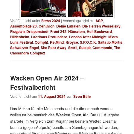
Veröffentlicht unter
Fotos 2024
|
Verschlagwortet mit
ASP
,
Assemblage 23
,
Centhron
,
Deine Lakaien
,
Die Herren Wesselsky
,
Flugplatz Drispenstedt
,
Front 242
,
Hämatom
,
Hell Boulevard
,
Hildesheim
,
Lacrimas Profundere
,
London After Midnight
,
M'era
Luna Festival
,
Oomph!
,
Re.Mind
,
Rroyce
,
S.P.O.C.K
,
Saltatio Mortis
,
Schwarzer Engel
,
She Past Away
,
Steril
,
Suicide Commando
,
The
Cassandra Complex
Wacken Open Air 2024 –
Festivalbericht
Veröffentlicht am
11. August 2024
von
Sven Bähr
Das Mekka für alle Metalheads und die die es noch werden
wollen ist bekanntlich das
Wacken Open Air
. Die 33. Ausgabe
startete im Vergleich zum Vorjahr bei bestem Wetter. Diesmal
konnte (gegen Aufpreis) bereits am Sonntag angereist werden,
daher stand für viele eine Woche pures Wacken-Feeling auf dem