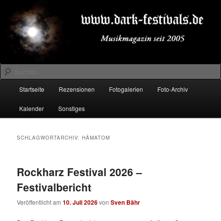
Zum
Zum
Musikmagazin seit 2005
primären
sekundären
Inhalt
Inhalt
springen
springen
DARK-FESTIVALS.DE
Suchen
Hauptmenü
Startseite
Rezensionen
Fotogalerien
Foto-Archiv
Kalender
Sonstiges
SCHLAGWORTARCHIV:
HÄMATOM
Rockharz Festival 2026 –
Festivalbericht
Veröffentlicht am
10. Juli 2026
von
Sven Bähr