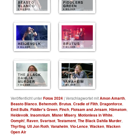
BEASTO
FIDDLERS
BLANCO
GREEN
8 BILDER
8 BILDER
HEIDEVOLK
BRUTUS
8 BILDER
7 BILDER
THE BLACK
DAHLIA
MURDER
VANAHEIM
7 BILDER
7 BILDER
Veröffentlicht unter
Fotos 2024
|
Verschlagwortet mit
Amon Amarth
,
Beasto Blanco
,
Behemoth
,
Brutus
,
Cradle of Filth
,
Dragonforce
,
Emil Bulls
,
Fiddler's Green
,
Finch
,
Flotsam and Jetsam
,
Hämatom
,
Heidevolk
,
Insomnium
,
Mister Misery
,
Motionless in White
,
Oomph!
,
Raven
,
Svartsot
,
Testament
,
The Black Dahlia Murder
,
Thyrfing
,
Uli Jon Roth
,
Vanaheim
,
Vio-Lence
,
Wacken
,
Wacken
Open Air