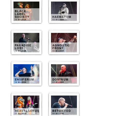
BLACK
LABEL
SOCIETY
HAEMATOM
13 BILDER
12 BILDER
PARADISE
AGNOSTIC
LOST
FRONT
12 BILDER
12 BILDER
ENSIFERUM
DOMINUM
12 BILDER
11 BILDER
HEAVYSAURUS
BETONTOD
11 BILDER
10 BILDER