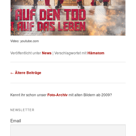
Video: youtube.com
Veröffentlicht unter
News
|
Verschlagwortet mit
Hämatom
Beitragsnavigation
←
Ältere Beiträge
Kennt ihr schon unser
Foto-Archiv
mit alten Bildern ab 2009?
NEWSLETTER
Email