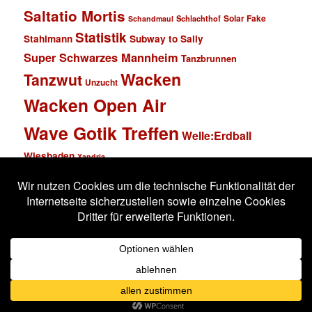
Saltatio Mortis
Solar Fake
Schlachthof
Schandmaul
Statistik
Stahlmann
Subway to Sally
Super Schwarzes Mannheim
Tanzbrunnen
Wacken
Tanzwut
Unzucht
Wacken Open Air
Wave Gotik Treffen
Welle:Erdball
Wiesbaden
Xandria
Impressum
Datenschutzerklärung
Stolz präsentiert von WordPress