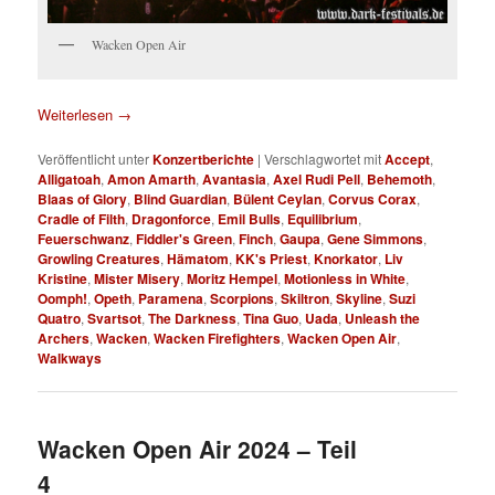
Wacken Open Air
Weiterlesen
→
Veröffentlicht unter
Konzertberichte
|
Verschlagwortet mit
Accept
,
Alligatoah
,
Amon Amarth
,
Avantasia
,
Axel Rudi Pell
,
Behemoth
,
Blaas of Glory
,
Blind Guardian
,
Bülent Ceylan
,
Corvus Corax
,
Cradle of Filth
,
Dragonforce
,
Emil Bulls
,
Equilibrium
,
Feuerschwanz
,
Fiddler's Green
,
Finch
,
Gaupa
,
Gene Simmons
,
Growling Creatures
,
Hämatom
,
KK's Priest
,
Knorkator
,
Liv
Kristine
,
Mister Misery
,
Moritz Hempel
,
Motionless in White
,
Oomph!
,
Opeth
,
Paramena
,
Scorpions
,
Skiltron
,
Skyline
,
Suzi
Quatro
,
Svartsot
,
The Darkness
,
Tina Guo
,
Uada
,
Unleash the
Archers
,
Wacken
,
Wacken Firefighters
,
Wacken Open Air
,
Walkways
Wacken Open Air 2024 – Teil
4