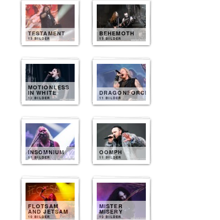
TESTAMENT
BEHEMOTH
13 BILDER
13 BILDER
MOTIONLESS
IN WHITE
DRAGONFORCE
12 BILDER
11 BILDER
INSOMNIUM
OOMPH
11 BILDER
11 BILDER
FLOTSAM
MISTER
AND JETSAM
MISERY
10 BILDER
10 BILDER