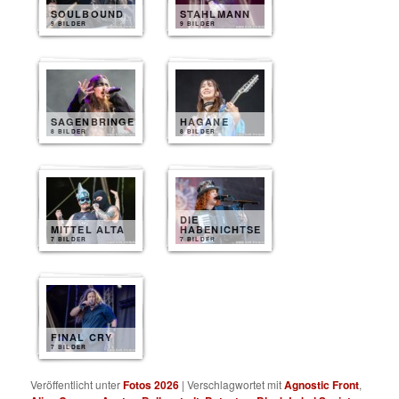
SOULBOUND
STAHLMANN
9 BILDER
9 BILDER
SAGENBRINGER
HAGANE
8 BILDER
8 BILDER
DIE
MITTEL ALTA
HABENICHTSE
7 BILDER
7 BILDER
FINAL CRY
7 BILDER
Veröffentlicht unter
Fotos 2026
|
Verschlagwortet mit
Agnostic Front
,