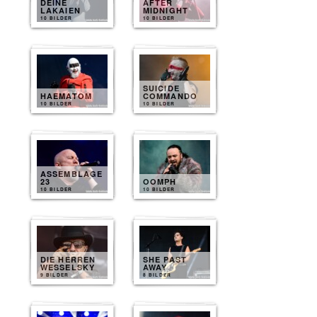
DEINE
AFTER
LAKAIEN
MIDNIGHT
10 BILDER
10 BILDER
SUICIDE
HAEMATOM
COMMANDO
10 BILDER
10 BILDER
ASSEMBLAGE
23
OOMPH
10 BILDER
10 BILDER
DIE HERREN
SHE PAST
WESSELSKY
AWAY
9 BILDER
8 BILDER