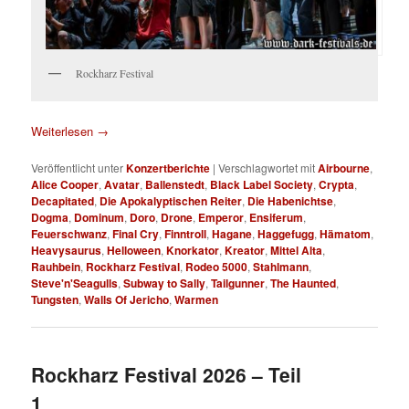
Rockharz Festival
Weiterlesen
→
Veröffentlicht unter
Konzertberichte
|
Verschlagwortet mit
Airbourne
,
Alice Cooper
,
Avatar
,
Ballenstedt
,
Black Label Society
,
Crypta
,
Decapitated
,
Die Apokalyptischen Reiter
,
Die Habenichtse
,
Dogma
,
Dominum
,
Doro
,
Drone
,
Emperor
,
Ensiferum
,
Feuerschwanz
,
Final Cry
,
Finntroll
,
Hagane
,
Haggefugg
,
Hämatom
,
Heavysaurus
,
Helloween
,
Knorkator
,
Kreator
,
Mittel Alta
,
Rauhbein
,
Rockharz Festival
,
Rodeo 5000
,
Stahlmann
,
Steve'n'Seagulls
,
Subway to Sally
,
Tailgunner
,
The Haunted
,
Tungsten
,
Walls Of Jericho
,
Warmen
Rockharz Festival 2026 – Teil
1