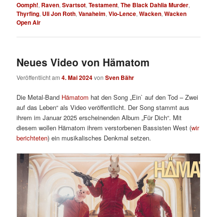
Oomph!
,
Raven
,
Svartsot
,
Testament
,
The Black Dahlia Murder
,
Thyrfing
,
Uli Jon Roth
,
Vanaheim
,
Vio-Lence
,
Wacken
,
Wacken
Open Air
Neues Video von Hämatom
Veröffentlicht am
4. Mai 2024
von
Sven Bähr
Die Metal-Band
Hämatom
hat den Song „Ein` auf den Tod – Zwei
auf das Leben“ als Video veröffentlicht. Der Song stammt aus
ihrem im Januar 2025 erscheinenden Album „Für Dich“. Mit
diesem wollen Hämatom ihrem verstorbenen Bassisten West (
wir
berichteten
) ein musikalisches Denkmal setzen.