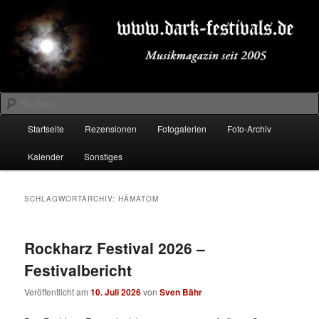
Zum
Zum
Musikmagazin seit 2005
primären
sekundären
Inhalt
Inhalt
springen
springen
DARK-FESTIVALS.DE
Suchen
Hauptmenü
Startseite
Rezensionen
Fotogalerien
Foto-Archiv
Kalender
Sonstiges
SCHLAGWORTARCHIV:
HÄMATOM
Rockharz Festival 2026 –
Festivalbericht
Veröffentlicht am
10. Juli 2026
von
Sven Bähr