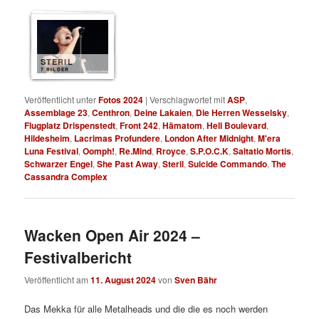
STERIL
7 BILDER
Veröffentlicht unter
Fotos 2024
|
Verschlagwortet mit
ASP
,
Assemblage 23
,
Centhron
,
Deine Lakaien
,
Die Herren Wesselsky
,
Flugplatz Drispenstedt
,
Front 242
,
Hämatom
,
Hell Boulevard
,
Hildesheim
,
Lacrimas Profundere
,
London After Midnight
,
M'era
Luna Festival
,
Oomph!
,
Re.Mind
,
Rroyce
,
S.P.O.C.K
,
Saltatio Mortis
,
Schwarzer Engel
,
She Past Away
,
Steril
,
Suicide Commando
,
The
Cassandra Complex
Wacken Open Air 2024 –
Festivalbericht
Veröffentlicht am
11. August 2024
von
Sven Bähr
Das Mekka für alle Metalheads und die die es noch werden