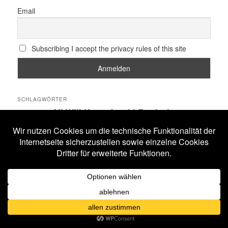
Email
Subscribing I accept the privacy rules of this site
SCHLAGWÖRTER
All Will Know
Amphi Festival
Alestorm
ASP
Corona
Coppelius
Blutengel
Corvus Corax
Feuerschwanz
Eisbrecher
Faun
Dornenreich
Ensiferum
Frankfurt
Harakiri For The Sky
Hexentanz Festival
Hämatom
Hildesheim
Leipzig
Köln
Letzte Instanz
In Extremo
Lord Of The Lost
M'era Luna Festival