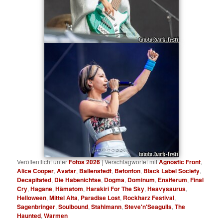
Veröffentlicht unter
Fotos 2026
|
Verschlagwortet mit
Agnostic Front
,
Alice Cooper
,
Avatar
,
Ballenstedt
,
Betonton
,
Black Label Society
,
Decapitated
,
Die Habenichtse
,
Dogma
,
Dominum
,
Ensiferum
,
Final
Cry
,
Hagane
,
Hämatom
,
Harakiri For The Sky
,
Heavysaurus
,
Helloween
,
Mittel Alta
,
Paradise Lost
,
Rockharz Festival
,
Sagenbringer
,
Soulbound
,
Stahlmann
,
Steve'n'Seagulls
,
The
Haunted
,
Warmen