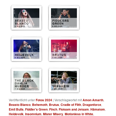
BEASTO
FIDDLERS
BLANCO
GREEN
8 BILDER
8 BILDER
HEIDEVOLK
BRUTUS
8 BILDER
7 BILDER
THE BLACK
DAHLIA
MURDER
VANAHEIM
7 BILDER
7 BILDER
Veröffentlicht unter
Fotos 2024
|
Verschlagwortet mit
Amon Amarth
,
Beasto Blanco
,
Behemoth
,
Brutus
,
Cradle of Filth
,
Dragonforce
,
Emil Bulls
,
Fiddler's Green
,
Finch
,
Flotsam and Jetsam
,
Hämatom
,
Heidevolk
,
Insomnium
,
Mister Misery
,
Motionless in White
,