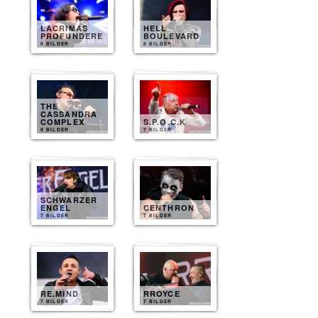
LACRIMAS
HELL
PROFUNDERE
BOULEVARD
8 BILDER
8 BILDER
THE
CASSANDRA
COMPLEX
S.P.O.C.K
8 BILDER
7 BILDER
SCHWARZER
ENGEL
CENTHRON
7 BILDER
7 BILDER
RE.MIND
RROYCE
7 BILDER
7 BILDER