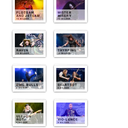
FLOTSAM
MISTER
AND JETSAM
MISERY
10 BILDER
10 BILDER
RAVEN
THYRFING
10 BILDER
10 BILDER
EMIL BULLS
SVARTSOT
9 BILDER
9 BILDER
ULI JON
ROTH
VIO-LENCE
9 BILDER
9 BILDER