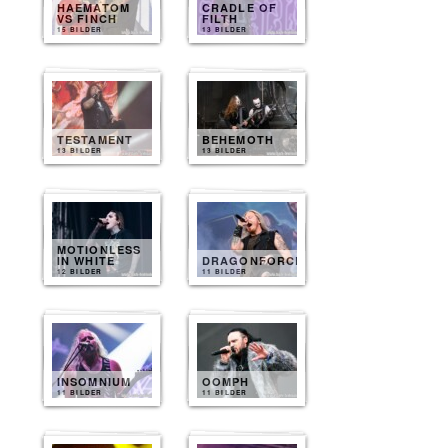
HAEMATOM
CRADLE OF
VS FINCH
FILTH
15 BILDER
13 BILDER
TESTAMENT
BEHEMOTH
13 BILDER
13 BILDER
MOTIONLESS
IN WHITE
DRAGONFORCE
12 BILDER
11 BILDER
INSOMNIUM
OOMPH
11 BILDER
11 BILDER