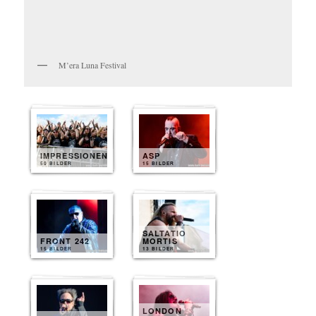
M’era Luna Festival
IMPRESSIONEN
ASP
50 BILDER
15 BILDER
SALTATIO
FRONT 242
MORTIS
15 BILDER
13 BILDER
LONDON