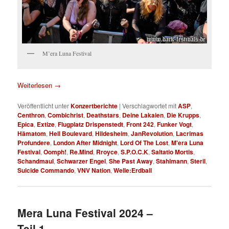
M’era Luna Festival
Weiterlesen
→
Veröffentlicht unter
Konzertberichte
|
Verschlagwortet mit
ASP
,
Centhron
,
Combichrist
,
Deathstars
,
Deine Lakaien
,
Die Krupps
,
Epica
,
Extize
,
Flugplatz Drispenstedt
,
Front 242
,
Funker Vogt
,
Hämatom
,
Hell Boulevard
,
Hildesheim
,
JanRevolution
,
Lacrimas
Profundere
,
London After Midnight
,
Lord Of The Lost
,
M'era Luna
Festival
,
Oomph!
,
Re.Mind
,
Rroyce
,
S.P.O.C.K
,
Saltatio Mortis
,
Schandmaul
,
Schwarzer Engel
,
She Past Away
,
Stahlmann
,
Steril
,
Suicide Commando
,
VNV Nation
,
Welle:Erdball
Mera Luna Festival 2024 –
Teil 1