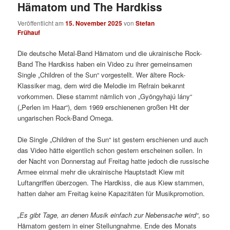
Hämatom und The Hardkiss
Veröffentlicht am
15. November 2025
von
Stefan
Frühauf
Die deutsche Metal-Band Hämatom und die ukrainische Rock-
Band The Hardkiss haben ein Video zu ihrer gemeinsamen
Single „Children of the Sun“ vorgestellt. Wer ältere Rock-
Klassiker mag, dem wird die Melodie im Refrain bekannt
vorkommen. Diese stammt nämlich von „Gyöngyhajú lány“
(„Perlen im Haar“), dem 1969 erschienenen großen Hit der
ungarischen Rock-Band Omega.
Die Single „Children of the Sun“ ist gestern erschienen und auch
das Video hätte eigentlich schon gestern erscheinen sollen. In
der Nacht von Donnerstag auf Freitag hatte jedoch die russische
Armee einmal mehr die ukrainische Hauptstadt Kiew mit
Luftangriffen überzogen. The Hardkiss, die aus Kiew stammen,
hatten daher am Freitag keine Kapazitäten für Musikpromotion.
„Es gibt Tage, an denen Musik einfach zur Nebensache wird“
, so
Hämatom gestern in einer Stellungnahme. Ende des Monats