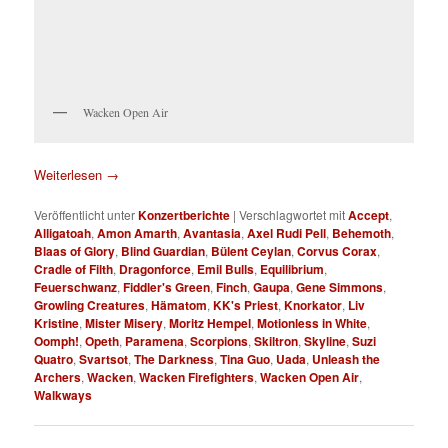
Wacken Open Air
Weiterlesen
→
Veröffentlicht unter
Konzertberichte
|
Verschlagwortet mit
Accept
,
Alligatoah
,
Amon Amarth
,
Avantasia
,
Axel Rudi Pell
,
Behemoth
,
Blaas of Glory
,
Blind Guardian
,
Bülent Ceylan
,
Corvus Corax
,
Cradle of Filth
,
Dragonforce
,
Emil Bulls
,
Equilibrium
,
Feuerschwanz
,
Fiddler's Green
,
Finch
,
Gaupa
,
Gene Simmons
,
Growling Creatures
,
Hämatom
,
KK's Priest
,
Knorkator
,
Liv
Kristine
,
Mister Misery
,
Moritz Hempel
,
Motionless in White
,
Oomph!
,
Opeth
,
Paramena
,
Scorpions
,
Skiltron
,
Skyline
,
Suzi
Quatro
,
Svartsot
,
The Darkness
,
Tina Guo
,
Uada
,
Unleash the
Archers
,
Wacken
,
Wacken Firefighters
,
Wacken Open Air
,
Walkways