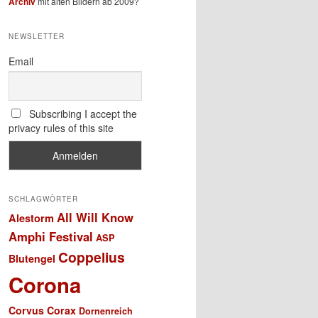
Archiv
mit alten Bildern ab 2009?
NEWSLETTER
Email
Subscribing I accept the
privacy rules of this site
SCHLAGWÖRTER
All Will Know
Alestorm
Amphi Festival
ASP
Coppelius
Blutengel
Corona
Corvus Corax
Dornenreich