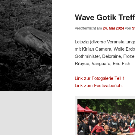
Wave Gotik Treff
Veröffentlicht am
24. Mai 2024
von
S
Leipzig (diverse Veranstaltung
mit Kirlian Camera, Welle:Erdb
Gothminister, Deloraine, Froz
Rroyce, Vanguard, Eric Fish
Link zur Fotogalerie Teil 1
Link zum Festivalbericht