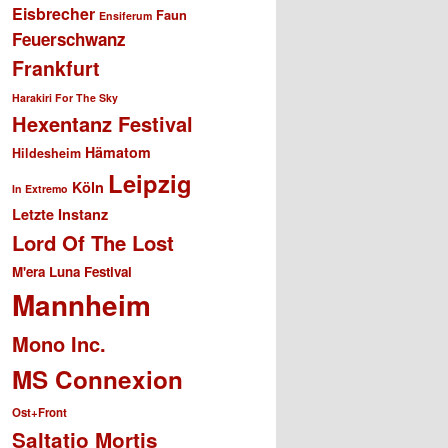
Eisbrecher
Faun
Ensiferum
Feuerschwanz
Frankfurt
Harakiri For The Sky
Hexentanz Festival
Hämatom
Hildesheim
Leipzig
Köln
In Extremo
Letzte Instanz
Lord Of The Lost
M'era Luna Festival
Mannheim
Mono Inc.
MS Connexion
Ost+Front
Saltatio Mortis