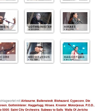
HBEIN
GOTHMINISTER
HIRAES
DER
10 BILDER
9 BILDER
ECORE
MOTORJESUS
HAGGEFUGG
ER
8 BILDER
8 BILDER
chlagwortet mit
Airbourne
,
Ballenstedt
,
Biohazard
,
Cypecore
,
Die
Green
,
Gothminister
,
Haggefugg
,
Hiraes
,
Kreator
,
Motorjesus
,
P.O.D.
,
o 5000
,
Saint City Orchestra
,
Subway to Sally
,
Walls Of Jericho