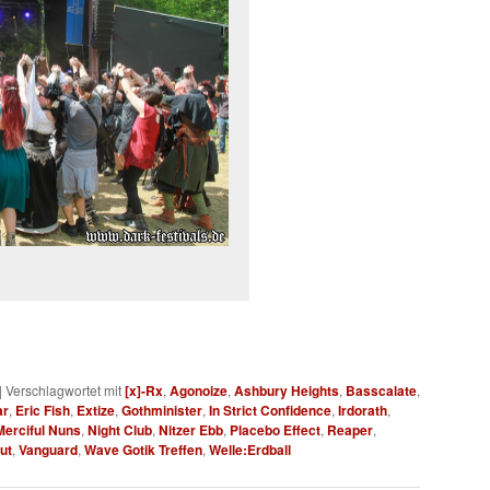
|
Verschlagwortet mit
[x]-Rx
,
Agonoize
,
Ashbury Heights
,
Basscalate
,
ar
,
Eric Fish
,
Extize
,
Gothminister
,
In Strict Confidence
,
Irdorath
,
Merciful Nuns
,
Night Club
,
Nitzer Ebb
,
Placebo Effect
,
Reaper
,
ut
,
Vanguard
,
Wave Gotik Treffen
,
Welle:Erdball