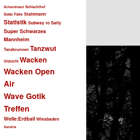
Schlachthof
Schandmaul
Stahlmann
Solar Fake
Statistik
Subway to Sally
Super Schwarzes
Mannheim
Tanzwut
Tanzbrunnen
Wacken
Unzucht
Wacken Open
Air
Wave Gotik
Treffen
Welle:Erdball
Wiesbaden
Xandria