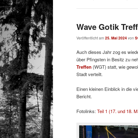
Wave Gotik Treff
Veröffentlicht am
25. Mai 2024
von
S
Auch dieses Jahr zog es wied
über Pfingsten in Besitz zu n
Treffen
(WGT) statt, wie gewoh
Stadt verteilt.
Einen kleinen Einblick in die v
Bericht.
Fotolinks:
Teil 1 (17. und 18. M