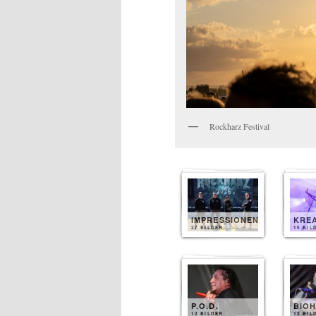
Rockharz Festival
IMPRESSIONEN
KRE
27 BILDER
15 BIL
P.O.D.
BIO
12 BILDER
12 BIL