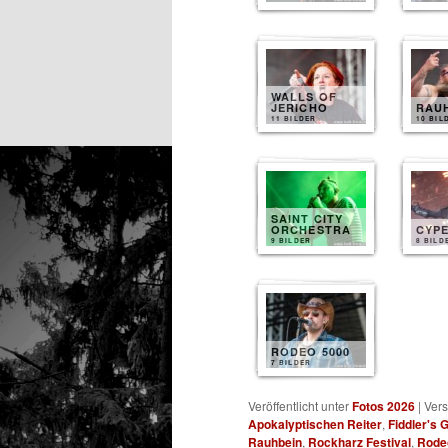
WALLS OF
JERICHO
RAU
11 BILDER
10 BIL
SAINT CITY
ORCHESTRA
CYP
9 BILDER
8 BILD
RODEO 5000
7 BILDER
Veröffentlicht unter
Fotos 2026
|
Vers
Apokalyptischen Reiter
,
Fiddler's 
Rauhbein
,
Rockharz Festival
,
Rode