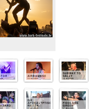
SUBWAY TO
ATOR
AIRBOURNE
SALLY
DER
13 BILDER
12 BILDER
DIE
APOKALYPTISCHEN
FIDDLERS
HAZARD
REITER
GREEN
DER
11 BILDER
11 BILDER