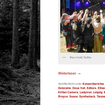
Wave Gotik Treffen
Weiterlesen
→
Veröffentlicht unter
Konzertberichte
Deloraine
,
Deus Vult
,
Editors
,
Eihw
Kirlian Camera
,
Ladytron
,
Leipzig
,
Rroyce
,
Suono
,
Synthattack
,
Tanzw