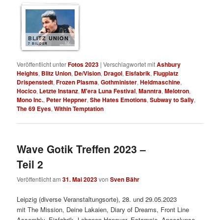
BLITZ UNION
7 BILDER
Veröffentlicht unter
Fotos 2023
|
Verschlagwortet mit
Ashbury
Heights
,
Blitz Union
,
De/Vision
,
Dragol
,
Eisfabrik
,
Flugplatz
Drispenstedt
,
Frozen Plasma
,
Gothminister
,
Heldmaschine
,
Hocico
,
Letzte Instanz
,
M'era Luna Festival
,
Manntra
,
Melotron
,
Mono Inc.
,
Peter Heppner
,
She Hates Emotions
,
Subway to Sally
,
The 69 Eyes
,
Within Temptation
Wave Gotik Treffen 2023 –
Teil 2
Veröffentlicht am
31. Mai 2023
von
Sven Bähr
Leipzig (diverse Veranstaltungsorte), 28. und 29.05.2023
mit The Mission, Deine Lakaien, Diary of Dreams, Front Line
Assembly, Eisfabrik, Lebanon Hanover, Estampie, Apocalypse