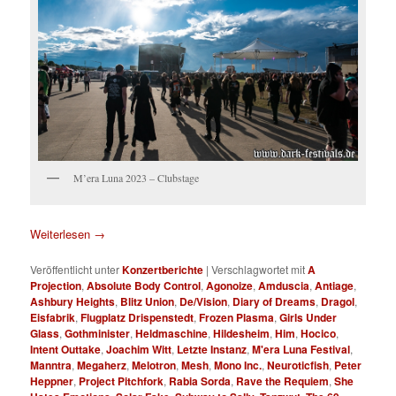
M’era Luna 2023 – Clubstage
Weiterlesen
→
Veröffentlicht unter
Konzertberichte
|
Verschlagwortet mit
A
Projection
,
Absolute Body Control
,
Agonoize
,
Amduscia
,
Antiage
,
Ashbury Heights
,
Blitz Union
,
De/Vision
,
Diary of Dreams
,
Dragol
,
Eisfabrik
,
Flugplatz Drispenstedt
,
Frozen Plasma
,
Girls Under
Glass
,
Gothminister
,
Heldmaschine
,
Hildesheim
,
Him
,
Hocico
,
Intent Outtake
,
Joachim Witt
,
Letzte Instanz
,
M'era Luna Festival
,
Manntra
,
Megaherz
,
Melotron
,
Mesh
,
Mono Inc.
,
Neuroticfish
,
Peter
Heppner
,
Project Pitchfork
,
Rabia Sorda
,
Rave the Requiem
,
She