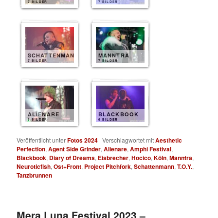
7 BILDER
7 BILDER
SCHATTENMANN
MANNTRA
7 BILDER
7 BILDER
ALIENARE
BLACKBOOK
6 BILDER
6 BILDER
Veröffentlicht unter
Fotos 2024
|
Verschlagwortet mit
Aesthetic
Perfection
,
Agent Side Grinder
,
Alienare
,
Amphi Festival
,
Blackbook
,
Diary of Dreams
,
Eisbrecher
,
Hocico
,
Köln
,
Manntra
,
Neuroticfish
,
Ost+Front
,
Project Pitchfork
,
Schattenmann
,
T.O.Y.
,
Tanzbrunnen
Mera Luna Festival 2023 –