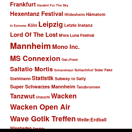
Frankfurt
Harakiri For The Sky
Hexentanz Festival
Hämatom
Hildesheim
Leipzig
Köln
Letzte Instanz
In Extremo
Lord Of The Lost
M'era Luna Festival
Mannheim
Mono Inc.
MS Connexion
Ost+Front
Saltatio Mortis
Solar Fake
Schlachthof
Schandmaul
Statistik
Stahlmann
Subway to Sally
Super Schwarzes Mannheim
Tanzbrunnen
Wacken
Tanzwut
Unzucht
Wacken Open Air
Wave Gotik Treffen
Welle:Erdball
Wiesbaden
Xandria