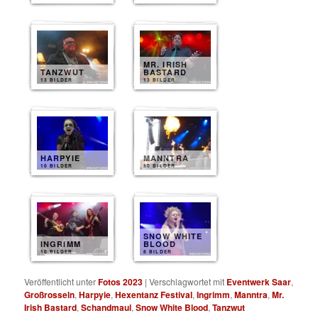
MR. IRISH
TANZWUT
BASTARD
13 BILDER
13 BILDER
HARPYIE
MANNTRA
10 BILDER
10 BILDER
SNOW WHITE
INGRIMM
BLOOD
10 BILDER
8 BILDER
Veröffentlicht unter
Fotos 2023
|
Verschlagwortet mit
Eventwerk Saar
,
Großrosseln
,
Harpyie
,
Hexentanz Festival
,
Ingrimm
,
Manntra
,
Mr.
Irish Bastard
,
Schandmaul
,
Snow White Blood
,
Tanzwut