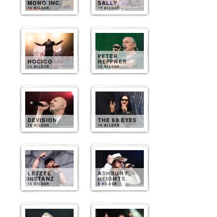
MONO INC.
SALLY
15 BILDER
13 BILDER
PETER
HOCICO
HEPPNER
12 BILDER
12 BILDER
DEVISION
THE 69 EYES
10 BILDER
10 BILDER
LETZTE
ASHBURY
INSTANZ
HEIGHTS
10 BILDER
9 BILDER