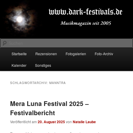
Zum
Zum
Musikmagazin seit 2005
primären
sekundären
Inhalt
Inhalt
springen
springen
DARK-FESTIVALS.DE
Suchen
Hauptmenü
Startseite
Rezensionen
Fotogalerien
Foto-Archiv
Kalender
Sonstiges
SCHLAGWORTARCHIV:
MANNTRA
Mera Luna Festival 2025 –
Festivalbericht
Veröffentlicht am
20. August 2025
von
Natalie Laube