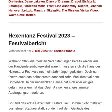
Orchestra
,
Deine Lakaien
,
Diary of Dreams
,
Dragol
,
Eisfabrik
,
Estampie
,
Forced to Mode
,
Front Line Assembly
,
Koenix
,
Lebanon
Hanover
,
Leipzig
,
Manntra
,
Skalmöld
,
The Mission
,
Vision Video
,
Wave Gotik Treffen
Hexentanz Festival 2023 –
Festivalbericht
Veröffentlicht am
2. Mai 2023
von
Stefan Frühauf
Während 2022 die meisten Veranstaltungen bereits wieder aus
der Pandemie zurückgekehrt waren, mussten sich die Fans des
Hexentanz Festivals noch ein Jahr länger gedulden. Doch nun
feierte auch das bekannteste saarländische Musikfestival sein
Comeback. In der ungewollten Pause hat sich aber einiges
getan, vor allem hat das Open Air seinen angestammten
Austragungsort verloren.
So fand das erste Hexentanz Festival seit Corona nicht mehr am
Losheimer Stausee statt, sondern auf dem Gelände des