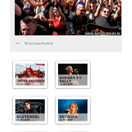
M’era Luna Festival
SUBWAY TO
IMPRESSIONEN
SALLY
50 BILDER
15 BILDER
BLUTENGEL
DEVISION
14 BILDER
12 BILDER