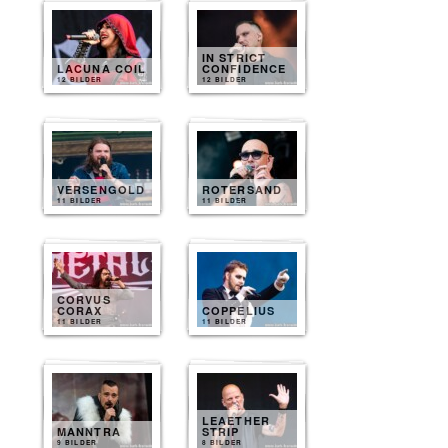
IN STRICT
LACUNA COIL
CONFIDENCE
12 BILDER
12 BILDER
VERSENGOLD
ROTERSAND
11 BILDER
11 BILDER
CORVUS
CORAX
COPPELIUS
11 BILDER
11 BILDER
LEAETHER
MANNTRA
STRIP
9 BILDER
8 BILDER