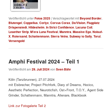
CORLYX
7 BILDER
Veröffentlicht unter
Fotos 2025
|
Verschlagwortet mit
Beyond Border
,
Blutengel
,
Coppelius
,
Corlyx
,
Corvus Corax
,
De/Vision
,
Flugplatz
Drispenstedt
,
Hildesheim
,
In Strict Confidence
,
Lacuna Coil
,
Leaether Strip
,
M'era Luna Festival
,
Manntra
,
Massive Ego
,
Noisuf-
X
,
Rotersand
,
Schattenmann
,
Sierra Veins
,
Subway to Sally
,
Torul
,
Versengold
Amphi Festival 2024 – Teil 1
Veröffentlicht am
29. Juli 2024
von
Sven Bähr
Köln (Tanzbrunnen), 27.07.2024
mit Eisbrecher, Project Pitchfork, Diary of Dreams, Hocico,
Aesthetic Perfection, Neuroticfish, Ost+Front, T.O.Y., Agent Side
Grinder, Schattenmann, Manntra, Alienare, Blackbook
Link zur Fotogalerie Teil 2