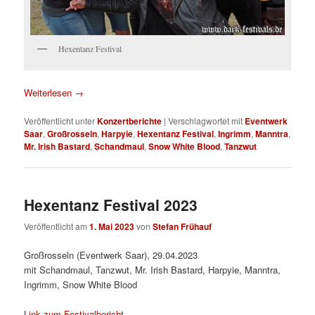
Hexentanz Festival
Weiterlesen
→
Veröffentlicht unter
Konzertberichte
|
Verschlagwortet mit
Eventwerk
Saar
,
Großrosseln
,
Harpyie
,
Hexentanz Festival
,
Ingrimm
,
Manntra
,
Mr. Irish Bastard
,
Schandmaul
,
Snow White Blood
,
Tanzwut
Hexentanz Festival 2023
Veröffentlicht am
1. Mai 2023
von
Stefan Frühauf
Großrosseln (Eventwerk Saar), 29.04.2023
mit Schandmaul, Tanzwut, Mr. Irish Bastard, Harpyie, Manntra,
Ingrimm, Snow White Blood
Link zum Festivalbericht