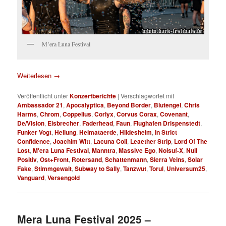
M’era Luna Festival
Weiterlesen
→
Veröffentlicht unter
Konzertberichte
|
Verschlagwortet mit
Ambassador 21
,
Apocalyptica
,
Beyond Border
,
Blutengel
,
Chris
Harms
,
Chrom
,
Coppelius
,
Corlyx
,
Corvus Corax
,
Covenant
,
De/Vision
,
Eisbrecher
,
Faderhead
,
Faun
,
Flughafen Drispenstedt
,
Funker Vogt
,
Heilung
,
Heimataerde
,
Hildesheim
,
In Strict
Confidence
,
Joachim Witt
,
Lacuna Coil
,
Leaether Strip
,
Lord Of The
Lost
,
M'era Luna Festival
,
Manntra
,
Massive Ego
,
Noisuf-X
,
Null
Positiv
,
Ost+Front
,
Rotersand
,
Schattenmann
,
Sierra Veins
,
Solar
Fake
,
Stimmgewalt
,
Subway to Sally
,
Tanzwut
,
Torul
,
Universum25
,
Vanguard
,
Versengold
Mera Luna Festival 2025 –