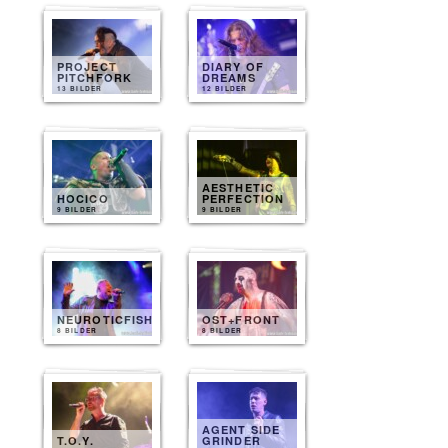
PROJECT
DIARY OF
PITCHFORK
DREAMS
13 BILDER
12 BILDER
AESTHETIC
HOCICO
PERFECTION
9 BILDER
9 BILDER
NEUROTICFISH
OST+FRONT
8 BILDER
8 BILDER
AGENT SIDE
T.O.Y.
GRINDER