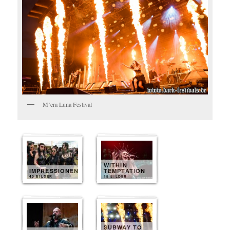
M’era Luna Festival
WITHIN
IMPRESSIONEN
TEMPTATION
40 BILDER
15 BILDER
SUBWAY TO