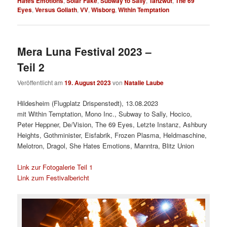
Hates Emotions
,
Solar Fake
,
Subway to Sally
,
Tanzwut
,
The 69
Eyes
,
Versus Goliath
,
VV
,
Wisborg
,
Within Temptation
Mera Luna Festival 2023 –
Teil 2
Veröffentlicht am
19. August 2023
von
Natalie Laube
Hildesheim (Flugplatz Drispenstedt), 13.08.2023
mit Within Temptation, Mono Inc., Subway to Sally, Hocico,
Peter Heppner, De/Vision, The 69 Eyes, Letzte Instanz, Ashbury
Heights, Gothminister, Eisfabrik, Frozen Plasma, Heldmaschine,
Melotron, Dragol, She Hates Emotions, Manntra, Blitz Union
Link zur Fotogalerie Teil 1
Link zum Festivalbericht