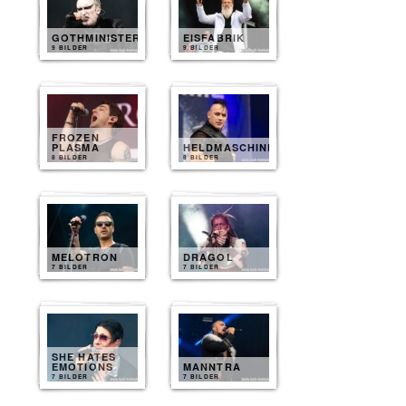
GOTHMINISTER
EISFABRIK
9 BILDER
9 BILDER
FROZEN
PLASMA
HELDMASCHINE
8 BILDER
8 BILDER
MELOTRON
DRAGOL
7 BILDER
7 BILDER
SHE HATES
EMOTIONS
MANNTRA
7 BILDER
7 BILDER