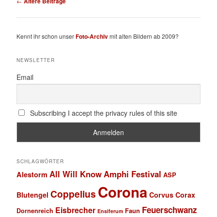
←
Ältere Beiträge
Kennt ihr schon unser
Foto-Archiv
mit alten Bildern ab 2009?
NEWSLETTER
Email
Subscribing I accept the privacy rules of this site
SCHLAGWÖRTER
All Will Know
Amphi Festival
Alestorm
ASP
Corona
Coppelius
Blutengel
Corvus Corax
Feuerschwanz
Eisbrecher
Faun
Dornenreich
Ensiferum