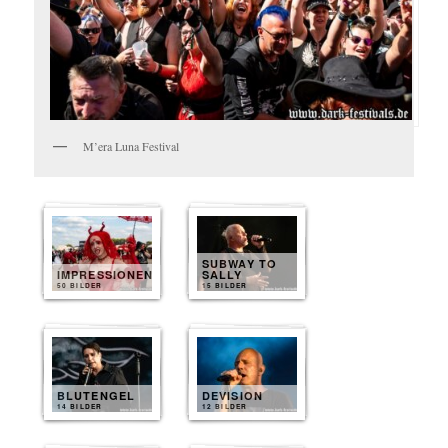
M’era Luna Festival
SUBWAY TO
IMPRESSIONEN
SALLY
50 BILDER
15 BILDER
BLUTENGEL
DEVISION
14 BILDER
12 BILDER