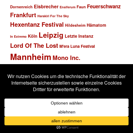
Feuerschwanz
Eisbrecher
Faun
Dornenreich
Ensiferum
Frankfurt
Harakiri For The Sky
Hexentanz Festival
Hämatom
Hildesheim
Leipzig
Köln
Letzte Instanz
In Extremo
Lord Of The Lost
M'era Luna Festival
Mannheim
Mono Inc.
MS Connexion
Ost+Front
Saltatio Mortis
Solar Fake
Schlachthof
Schandmaul
Statistik
Stahlmann
Subway to Sally
Super Schwarzes Mannheim
Tanzbrunnen
Wacken
Tanzwut
Unzucht
Wacken Open Air
Wave Gotik Treffen
Welle:Erdball