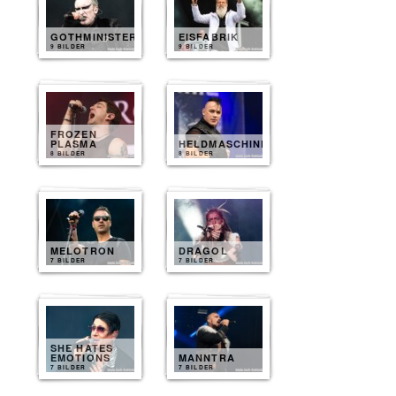
GOTHMINISTER
EISFABRIK
9 BILDER
9 BILDER
FROZEN
PLASMA
HELDMASCHINE
8 BILDER
8 BILDER
MELOTRON
DRAGOL
7 BILDER
7 BILDER
SHE HATES
EMOTIONS
MANNTRA
7 BILDER
7 BILDER