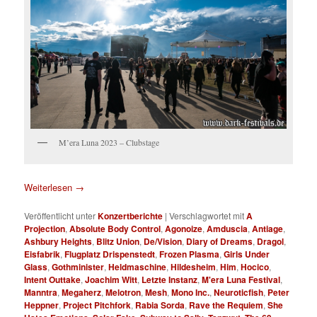
M’era Luna 2023 – Clubstage
Weiterlesen
→
Veröffentlicht unter
Konzertberichte
|
Verschlagwortet mit
A
Projection
,
Absolute Body Control
,
Agonoize
,
Amduscia
,
Antiage
,
Ashbury Heights
,
Blitz Union
,
De/Vision
,
Diary of Dreams
,
Dragol
,
Eisfabrik
,
Flugplatz Drispenstedt
,
Frozen Plasma
,
Girls Under
Glass
,
Gothminister
,
Heldmaschine
,
Hildesheim
,
Him
,
Hocico
,
Intent Outtake
,
Joachim Witt
,
Letzte Instanz
,
M'era Luna Festival
,
Manntra
,
Megaherz
,
Melotron
,
Mesh
,
Mono Inc.
,
Neuroticfish
,
Peter
Heppner
,
Project Pitchfork
,
Rabia Sorda
,
Rave the Requiem
,
She