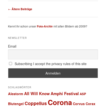
Beitragsnavigation
←
Ältere Beiträge
Kennt ihr schon unser
Foto-Archiv
mit alten Bildern ab 2009?
NEWSLETTER
Email
Subscribing I accept the privacy rules of this site
SCHLAGWÖRTER
All Will Know
Amphi Festival
Alestorm
ASP
Corona
Coppelius
Blutengel
Corvus Corax