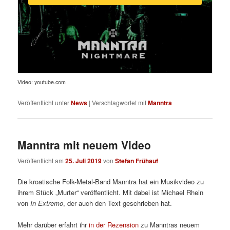
Video: youtube.com
Veröffentlicht unter
News
|
Verschlagwortet mit
Manntra
Manntra mit neuem Video
Veröffentlicht am
25. Juli 2019
von
Stefan Frühauf
Die kroatische Folk-Metal-Band Manntra hat ein Musikvideo zu
ihrem Stück „Murter“ veröffentlicht. Mit dabei ist Michael Rhein
von
In Extremo
, der auch den Text geschrieben hat.
Mehr darüber erfahrt ihr
in der Rezension
zu Manntras neuem