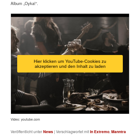
Album „Oyka!“.
Hier klicken um YouTube-Cookies zu
akzeptieren und den Inhalt zu laden
Video: youtube.com
Veröffentlicht unter
News
|
Verschlagwortet mit
In Extremo
,
Manntra