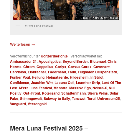
M’era Luna Festival
Weiterlesen
→
Veröffentlicht unter
Konzertberichte
|
Verschlagwortet mit
Ambassador 21
,
Apocalyptica
,
Beyond Border
,
Blutengel
,
Chris
Harms
,
Chrom
,
Coppelius
,
Corlyx
,
Corvus Corax
,
Covenant
,
De/Vision
,
Eisbrecher
,
Faderhead
,
Faun
,
Flughafen Drispenstedt
,
Funker Vogt
,
Heilung
,
Heimataerde
,
Hildesheim
,
In Strict
Confidence
,
Joachim Witt
,
Lacuna Coil
,
Leaether Strip
,
Lord Of The
Lost
,
M'era Luna Festival
,
Manntra
,
Massive Ego
,
Noisuf-X
,
Null
Positiv
,
Ost+Front
,
Rotersand
,
Schattenmann
,
Sierra Veins
,
Solar
Fake
,
Stimmgewalt
,
Subway to Sally
,
Tanzwut
,
Torul
,
Universum25
,
Vanguard
,
Versengold
Mera Luna Festival 2025 –