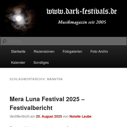
Zum
Zum
Musikmagazin seit 2005
primären
sekundären
Inhalt
Inhalt
springen
springen
DARK-FESTIVALS.DE
Suchen
Hauptmenü
Startseite
Rezensionen
Fotogalerien
Foto-Archiv
Kalender
Sonstiges
SCHLAGWORTARCHIV:
MANNTRA
Mera Luna Festival 2025 –
Festivalbericht
Veröffentlicht am
20. August 2025
von
Natalie Laube