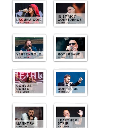
IN STRICT
LACUNA COIL
CONFIDENCE
12 BILDER
12 BILDER
VERSENGOLD
ROTERSAND
11 BILDER
11 BILDER
CORVUS
CORAX
COPPELIUS
11 BILDER
11 BILDER
LEAETHER
MANNTRA
STRIP
9 BILDER
8 BILDER