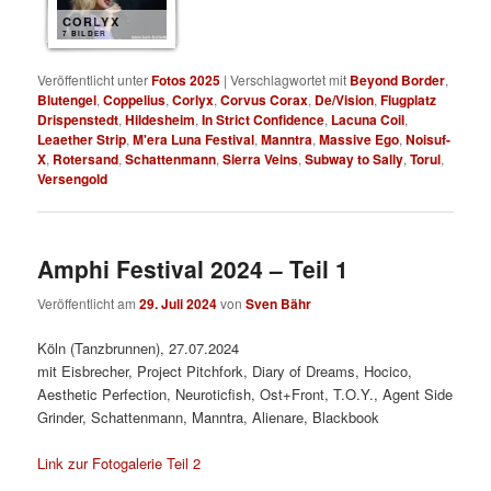
CORLYX
7 BILDER
Veröffentlicht unter
Fotos 2025
|
Verschlagwortet mit
Beyond Border
,
Blutengel
,
Coppelius
,
Corlyx
,
Corvus Corax
,
De/Vision
,
Flugplatz
Drispenstedt
,
Hildesheim
,
In Strict Confidence
,
Lacuna Coil
,
Leaether Strip
,
M'era Luna Festival
,
Manntra
,
Massive Ego
,
Noisuf-
X
,
Rotersand
,
Schattenmann
,
Sierra Veins
,
Subway to Sally
,
Torul
,
Versengold
Amphi Festival 2024 – Teil 1
Veröffentlicht am
29. Juli 2024
von
Sven Bähr
Köln (Tanzbrunnen), 27.07.2024
mit Eisbrecher, Project Pitchfork, Diary of Dreams, Hocico,
Aesthetic Perfection, Neuroticfish, Ost+Front, T.O.Y., Agent Side
Grinder, Schattenmann, Manntra, Alienare, Blackbook
Link zur Fotogalerie Teil 2