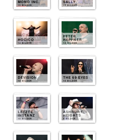
MONO INC.
SALLY
15 BILDER
13 BILDER
PETER
HOCICO
HEPPNER
12 BILDER
12 BILDER
DEVISION
THE 69 EYES
10 BILDER
10 BILDER
LETZTE
ASHBURY
INSTANZ
HEIGHTS
10 BILDER
9 BILDER