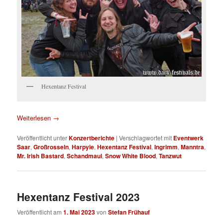
Hexentanz Festival
Weiterlesen
→
Veröffentlicht unter
Konzertberichte
|
Verschlagwortet mit
Eventwerk
Saar
,
Großrosseln
,
Harpyie
,
Hexentanz Festival
,
Ingrimm
,
Manntra
,
Mr. Irish Bastard
,
Schandmaul
,
Snow White Blood
,
Tanzwut
Hexentanz Festival 2023
Veröffentlicht am
1. Mai 2023
von
Stefan Frühauf