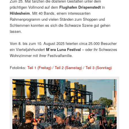
Zum 25. Mal tanzten die düsteren Gestalten unter dem
prächtigen Vollmond auf dem
Flughafen Drispenstedt
in
Hildesheim
. Mit 40 Bands, einem interessanten
Rahmenprogramm und vielen Ständen zum Shoppen und
Schlemmen konnten es sich die Schwarze Szene gut gehen
lassen.
Vom 8. bis zum 10. August 2025 feierten circa 25.000 Besucher
ein Vierteljahrhundert
M’era Luna Festival
– oder ihr Schwarzes
Wohnzimmer mit ihrer Festivalfamilie.
Fotolinks:
Teil 1 (Freitag)
/
Teil 2 (Samstag)
/
Teil 3 (Sonntag)