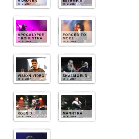
HANOVER
ESTAMPIE
10 BILDER
10 BILDER
APOCALYPSE
FORCED TO
ORCHESTRA
MODE
10 BILDER
10 BILDER
VISION VIDEO
SKALMOELD
10 BILDER
10 BILDER
KOENIX
MANNTRA
10 BILDER
10 BILDER