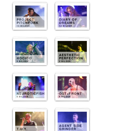
PROJECT
DIARY OF
PITCHFORK
DREAMS
13 BILDER
12 BILDER
AESTHETIC
HOCICO
PERFECTION
9 BILDER
9 BILDER
NEUROTICFISH
OST+FRONT
8 BILDER
8 BILDER
AGENT SIDE
T.O.Y.
GRINDER