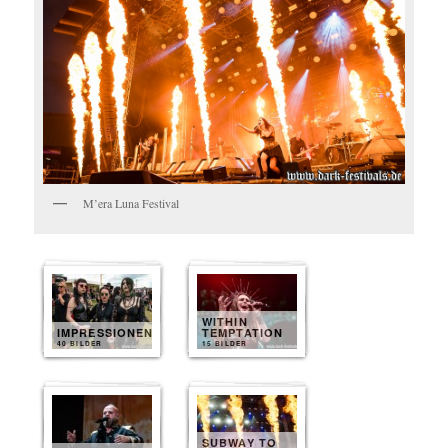
M’era Luna Festival
WITHIN
IMPRESSIONEN
TEMPTATION
40 BILDER
15 BILDER
SUBWAY TO