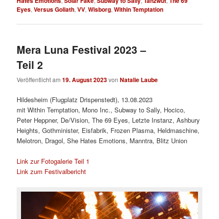
Hates Emotions
,
Solar Fake
,
Subway to Sally
,
Tanzwut
,
The 69
Eyes
,
Versus Goliath
,
VV
,
Wisborg
,
Within Temptation
Mera Luna Festival 2023 –
Teil 2
Veröffentlicht am
19. August 2023
von
Natalie Laube
Hildesheim (Flugplatz Drispenstedt), 13.08.2023
mit Within Temptation, Mono Inc., Subway to Sally, Hocico,
Peter Heppner, De/Vision, The 69 Eyes, Letzte Instanz, Ashbury
Heights, Gothminister, Eisfabrik, Frozen Plasma, Heldmaschine,
Melotron, Dragol, She Hates Emotions, Manntra, Blitz Union
Link zur Fotogalerie Teil 1
Link zum Festivalbericht