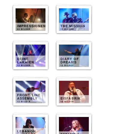
IMPRESSIONEN
THE MISSION
60 BILDER
15 BILDER
DEINE
DIARY OF
LAKAIEN
DREAMS
12 BILDER
12 BILDER
FRONT LINE
ASSEMBLY
EISFABRIK
12 BILDER
10 BILDER
LEBANON