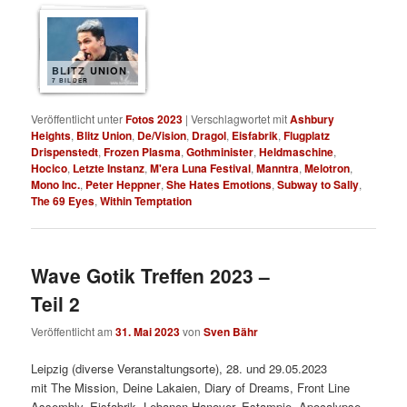
BLITZ UNION
7 BILDER
Veröffentlicht unter
Fotos 2023
|
Verschlagwortet mit
Ashbury
Heights
,
Blitz Union
,
De/Vision
,
Dragol
,
Eisfabrik
,
Flugplatz
Drispenstedt
,
Frozen Plasma
,
Gothminister
,
Heldmaschine
,
Hocico
,
Letzte Instanz
,
M'era Luna Festival
,
Manntra
,
Melotron
,
Mono Inc.
,
Peter Heppner
,
She Hates Emotions
,
Subway to Sally
,
The 69 Eyes
,
Within Temptation
Wave Gotik Treffen 2023 –
Teil 2
Veröffentlicht am
31. Mai 2023
von
Sven Bähr
Leipzig (diverse Veranstaltungsorte), 28. und 29.05.2023
mit The Mission, Deine Lakaien, Diary of Dreams, Front Line
Assembly, Eisfabrik, Lebanon Hanover, Estampie, Apocalypse