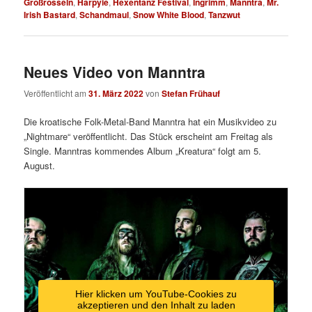
Großrosseln
,
Harpyie
,
Hexentanz Festival
,
Ingrimm
,
Manntra
,
Mr.
Irish Bastard
,
Schandmaul
,
Snow White Blood
,
Tanzwut
Neues Video von Manntra
Veröffentlicht am
31. März 2022
von
Stefan Frühauf
Die kroatische Folk-Metal-Band Manntra hat ein Musikvideo zu
„Nightmare“ veröffentlicht. Das Stück erscheint am Freitag als
Single. Manntras kommendes Album „Kreatura“ folgt am 5.
August.
Hier klicken um YouTube-Cookies zu
akzeptieren und den Inhalt zu laden