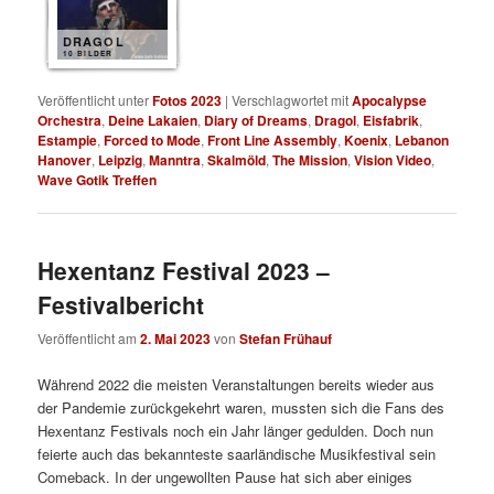
DRAGOL
10 BILDER
Veröffentlicht unter
Fotos 2023
|
Verschlagwortet mit
Apocalypse
Orchestra
,
Deine Lakaien
,
Diary of Dreams
,
Dragol
,
Eisfabrik
,
Estampie
,
Forced to Mode
,
Front Line Assembly
,
Koenix
,
Lebanon
Hanover
,
Leipzig
,
Manntra
,
Skalmöld
,
The Mission
,
Vision Video
,
Wave Gotik Treffen
Hexentanz Festival 2023 –
Festivalbericht
Veröffentlicht am
2. Mai 2023
von
Stefan Frühauf
Während 2022 die meisten Veranstaltungen bereits wieder aus
der Pandemie zurückgekehrt waren, mussten sich die Fans des
Hexentanz Festivals noch ein Jahr länger gedulden. Doch nun
feierte auch das bekannteste saarländische Musikfestival sein
Comeback. In der ungewollten Pause hat sich aber einiges