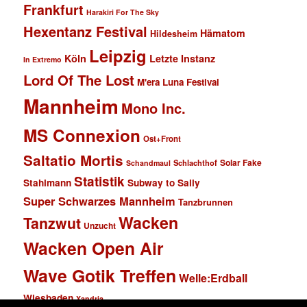
Frankfurt
Harakiri For The Sky
Hexentanz Festival
Hämatom
Hildesheim
Leipzig
Köln
Letzte Instanz
In Extremo
Lord Of The Lost
M'era Luna Festival
Mannheim
Mono Inc.
MS Connexion
Ost+Front
Saltatio Mortis
Solar Fake
Schlachthof
Schandmaul
Statistik
Stahlmann
Subway to Sally
Super Schwarzes Mannheim
Tanzbrunnen
Wacken
Tanzwut
Unzucht
Wacken Open Air
Wave Gotik Treffen
Welle:Erdball
Wiesbaden
Xandria