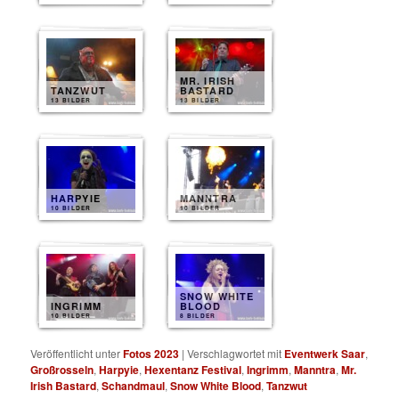
MR. IRISH
TANZWUT
BASTARD
13 BILDER
13 BILDER
HARPYIE
MANNTRA
10 BILDER
10 BILDER
SNOW WHITE
INGRIMM
BLOOD
10 BILDER
8 BILDER
Veröffentlicht unter
Fotos 2023
|
Verschlagwortet mit
Eventwerk Saar
,
Großrosseln
,
Harpyie
,
Hexentanz Festival
,
Ingrimm
,
Manntra
,
Mr.
Irish Bastard
,
Schandmaul
,
Snow White Blood
,
Tanzwut