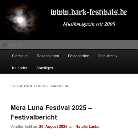
Zum
Zum
Musikmagazin seit 2005
primären
sekundären
Inhalt
Inhalt
springen
springen
DARK-FESTIVALS.DE
Suchen
Hauptmenü
Startseite
Rezensionen
Fotogalerien
Foto-Archiv
Kalender
Sonstiges
SCHLAGWORTARCHIV:
MANNTRA
Mera Luna Festival 2025 –
Festivalbericht
Veröffentlicht am
20. August 2025
von
Natalie Laube