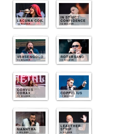
IN STRICT
LACUNA COIL
CONFIDENCE
12 BILDER
12 BILDER
VERSENGOLD
ROTERSAND
11 BILDER
11 BILDER
CORVUS
CORAX
COPPELIUS
11 BILDER
11 BILDER
LEAETHER
MANNTRA
STRIP
9 BILDER
8 BILDER