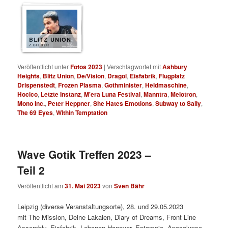
BLITZ UNION
7 BILDER
Veröffentlicht unter
Fotos 2023
|
Verschlagwortet mit
Ashbury
Heights
,
Blitz Union
,
De/Vision
,
Dragol
,
Eisfabrik
,
Flugplatz
Drispenstedt
,
Frozen Plasma
,
Gothminister
,
Heldmaschine
,
Hocico
,
Letzte Instanz
,
M'era Luna Festival
,
Manntra
,
Melotron
,
Mono Inc.
,
Peter Heppner
,
She Hates Emotions
,
Subway to Sally
,
The 69 Eyes
,
Within Temptation
Wave Gotik Treffen 2023 –
Teil 2
Veröffentlicht am
31. Mai 2023
von
Sven Bähr
Leipzig (diverse Veranstaltungsorte), 28. und 29.05.2023
mit The Mission, Deine Lakaien, Diary of Dreams, Front Line
Assembly, Eisfabrik, Lebanon Hanover, Estampie, Apocalypse