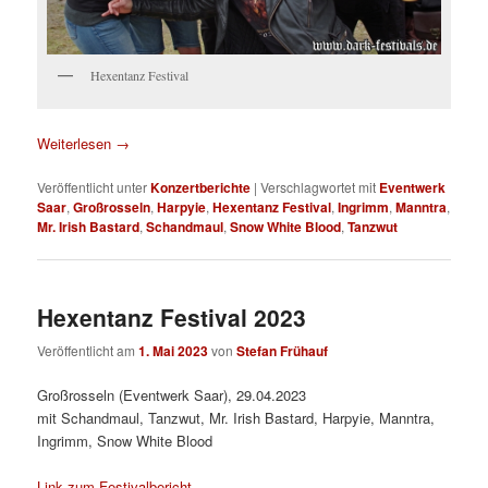
Hexentanz Festival
Weiterlesen
→
Veröffentlicht unter
Konzertberichte
|
Verschlagwortet mit
Eventwerk
Saar
,
Großrosseln
,
Harpyie
,
Hexentanz Festival
,
Ingrimm
,
Manntra
,
Mr. Irish Bastard
,
Schandmaul
,
Snow White Blood
,
Tanzwut
Hexentanz Festival 2023
Veröffentlicht am
1. Mai 2023
von
Stefan Frühauf
Großrosseln (Eventwerk Saar), 29.04.2023
mit Schandmaul, Tanzwut, Mr. Irish Bastard, Harpyie, Manntra,
Ingrimm, Snow White Blood
Link zum Festivalbericht