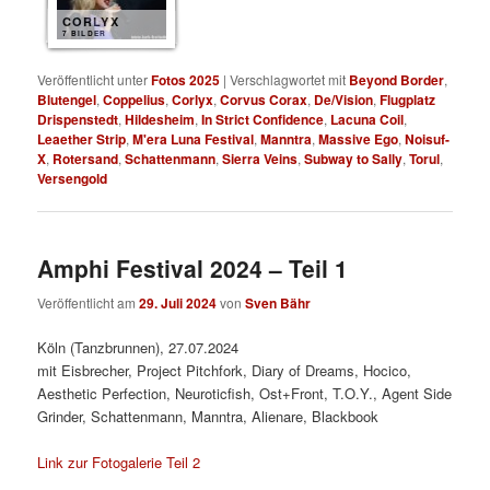
CORLYX
7 BILDER
Veröffentlicht unter
Fotos 2025
|
Verschlagwortet mit
Beyond Border
,
Blutengel
,
Coppelius
,
Corlyx
,
Corvus Corax
,
De/Vision
,
Flugplatz
Drispenstedt
,
Hildesheim
,
In Strict Confidence
,
Lacuna Coil
,
Leaether Strip
,
M'era Luna Festival
,
Manntra
,
Massive Ego
,
Noisuf-
X
,
Rotersand
,
Schattenmann
,
Sierra Veins
,
Subway to Sally
,
Torul
,
Versengold
Amphi Festival 2024 – Teil 1
Veröffentlicht am
29. Juli 2024
von
Sven Bähr
Köln (Tanzbrunnen), 27.07.2024
mit Eisbrecher, Project Pitchfork, Diary of Dreams, Hocico,
Aesthetic Perfection, Neuroticfish, Ost+Front, T.O.Y., Agent Side
Grinder, Schattenmann, Manntra, Alienare, Blackbook
Link zur Fotogalerie Teil 2