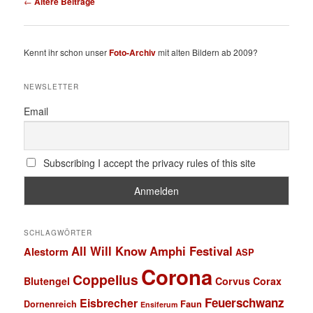
←
Ältere Beiträge
Kennt ihr schon unser
Foto-Archiv
mit alten Bildern ab 2009?
NEWSLETTER
Email
Subscribing I accept the privacy rules of this site
SCHLAGWÖRTER
All Will Know
Amphi Festival
Alestorm
ASP
Corona
Coppelius
Blutengel
Corvus Corax
Feuerschwanz
Eisbrecher
Faun
Dornenreich
Ensiferum