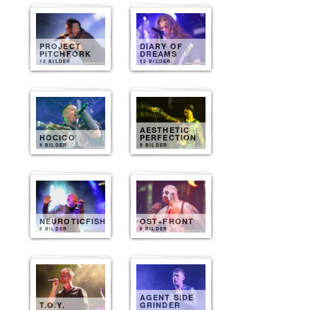
PROJECT
DIARY OF
PITCHFORK
DREAMS
13 BILDER
12 BILDER
AESTHETIC
HOCICO
PERFECTION
9 BILDER
9 BILDER
NEUROTICFISH
OST+FRONT
8 BILDER
8 BILDER
AGENT SIDE
T.O.Y.
GRINDER