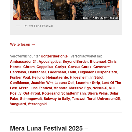
M’era Luna Festival
Weiterlesen
→
Veröffentlicht unter
Konzertberichte
|
Verschlagwortet mit
Ambassador 21
,
Apocalyptica
,
Beyond Border
,
Blutengel
,
Chris
Harms
,
Chrom
,
Coppelius
,
Corlyx
,
Corvus Corax
,
Covenant
,
De/Vision
,
Eisbrecher
,
Faderhead
,
Faun
,
Flughafen Drispenstedt
,
Funker Vogt
,
Heilung
,
Heimataerde
,
Hildesheim
,
In Strict
Confidence
,
Joachim Witt
,
Lacuna Coil
,
Leaether Strip
,
Lord Of The
Lost
,
M'era Luna Festival
,
Manntra
,
Massive Ego
,
Noisuf-X
,
Null
Positiv
,
Ost+Front
,
Rotersand
,
Schattenmann
,
Sierra Veins
,
Solar
Fake
,
Stimmgewalt
,
Subway to Sally
,
Tanzwut
,
Torul
,
Universum25
,
Vanguard
,
Versengold
Mera Luna Festival 2025 –