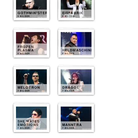
GOTHMINISTER
EISFABRIK
9 BILDER
9 BILDER
FROZEN
PLASMA
HELDMASCHINE
8 BILDER
8 BILDER
MELOTRON
DRAGOL
7 BILDER
7 BILDER
SHE HATES
EMOTIONS
MANNTRA
7 BILDER
7 BILDER