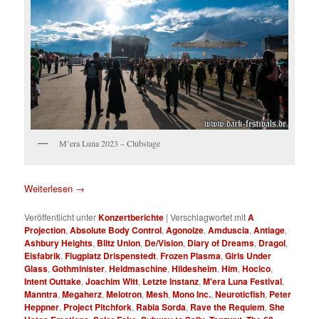
M’era Luna 2023 – Clubstage
Weiterlesen
→
Veröffentlicht unter
Konzertberichte
|
Verschlagwortet mit
A
Projection
,
Absolute Body Control
,
Agonoize
,
Amduscia
,
Antiage
,
Ashbury Heights
,
Blitz Union
,
De/Vision
,
Diary of Dreams
,
Dragol
,
Eisfabrik
,
Flugplatz Drispenstedt
,
Frozen Plasma
,
Girls Under
Glass
,
Gothminister
,
Heldmaschine
,
Hildesheim
,
Him
,
Hocico
,
Intent Outtake
,
Joachim Witt
,
Letzte Instanz
,
M'era Luna Festival
,
Manntra
,
Megaherz
,
Melotron
,
Mesh
,
Mono Inc.
,
Neuroticfish
,
Peter
Heppner
,
Project Pitchfork
,
Rabia Sorda
,
Rave the Requiem
,
She