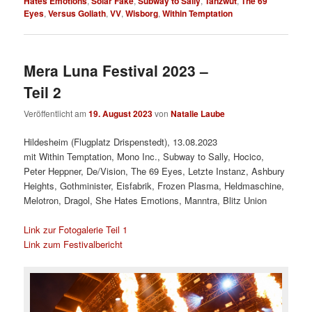
Hates Emotions
,
Solar Fake
,
Subway to Sally
,
Tanzwut
,
The 69
Eyes
,
Versus Goliath
,
VV
,
Wisborg
,
Within Temptation
Mera Luna Festival 2023 –
Teil 2
Veröffentlicht am
19. August 2023
von
Natalie Laube
Hildesheim (Flugplatz Drispenstedt), 13.08.2023
mit Within Temptation, Mono Inc., Subway to Sally, Hocico,
Peter Heppner, De/Vision, The 69 Eyes, Letzte Instanz, Ashbury
Heights, Gothminister, Eisfabrik, Frozen Plasma, Heldmaschine,
Melotron, Dragol, She Hates Emotions, Manntra, Blitz Union
Link zur Fotogalerie Teil 1
Link zum Festivalbericht