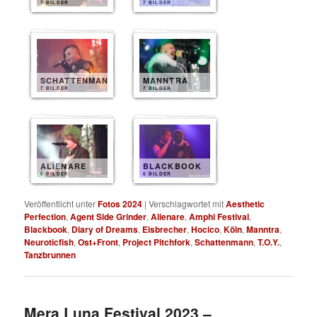
7 BILDER
7 BILDER
SCHATTENMANN
MANNTRA
7 BILDER
7 BILDER
ALIENARE
BLACKBOOK
6 BILDER
6 BILDER
Veröffentlicht unter
Fotos 2024
|
Verschlagwortet mit
Aesthetic
Perfection
,
Agent Side Grinder
,
Alienare
,
Amphi Festival
,
Blackbook
,
Diary of Dreams
,
Eisbrecher
,
Hocico
,
Köln
,
Manntra
,
Neuroticfish
,
Ost+Front
,
Project Pitchfork
,
Schattenmann
,
T.O.Y.
,
Tanzbrunnen
Mera Luna Festival 2023 –