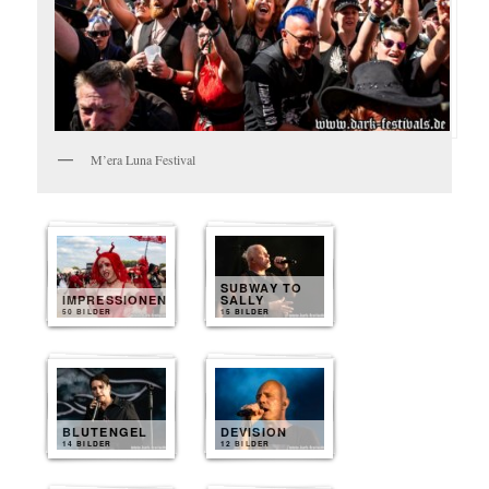
M’era Luna Festival
SUBWAY TO
IMPRESSIONEN
SALLY
50 BILDER
15 BILDER
BLUTENGEL
DEVISION
14 BILDER
12 BILDER