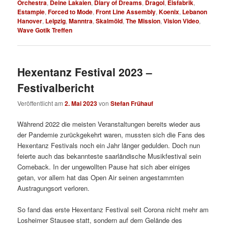
Orchestra
,
Deine Lakaien
,
Diary of Dreams
,
Dragol
,
Eisfabrik
,
Estampie
,
Forced to Mode
,
Front Line Assembly
,
Koenix
,
Lebanon
Hanover
,
Leipzig
,
Manntra
,
Skalmöld
,
The Mission
,
Vision Video
,
Wave Gotik Treffen
Hexentanz Festival 2023 –
Festivalbericht
Veröffentlicht am
2. Mai 2023
von
Stefan Frühauf
Während 2022 die meisten Veranstaltungen bereits wieder aus
der Pandemie zurückgekehrt waren, mussten sich die Fans des
Hexentanz Festivals noch ein Jahr länger gedulden. Doch nun
feierte auch das bekannteste saarländische Musikfestival sein
Comeback. In der ungewollten Pause hat sich aber einiges
getan, vor allem hat das Open Air seinen angestammten
Austragungsort verloren.
So fand das erste Hexentanz Festival seit Corona nicht mehr am
Losheimer Stausee statt, sondern auf dem Gelände des