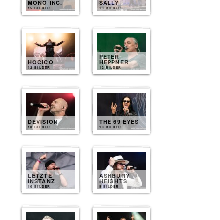
MONO INC.
SALLY
15 BILDER
13 BILDER
PETER
HOCICO
HEPPNER
12 BILDER
12 BILDER
DEVISION
THE 69 EYES
10 BILDER
10 BILDER
LETZTE
ASHBURY
INSTANZ
HEIGHTS
10 BILDER
9 BILDER