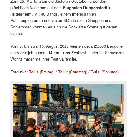
Zum 25. Mal tanzten die düsteren Gestalten unter dem
prächtigen Vollmond auf dem
Flughafen Drispenstedt
in
Hildesheim
. Mit 40 Bands, einem interessanten
Rahmenprogramm und vielen Ständen zum Shoppen und
Schlemmen konnten es sich die Schwarze Szene gut gehen
lassen.
Vom 8. bis zum 10. August 2025 feierten circa 25.000 Besucher
ein Vierteljahrhundert
M’era Luna Festival
– oder ihr Schwarzes
Wohnzimmer mit ihrer Festivalfamilie.
Fotolinks:
Teil 1 (Freitag)
/
Teil 2 (Samstag)
/
Teil 3 (Sonntag)