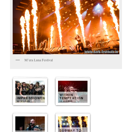
M’era Luna Festival
WITHIN
IMPRESSIONEN
TEMPTATION
40 BILDER
15 BILDER
SUBWAY TO