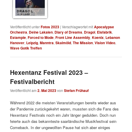
DRAGOL
10 BILDER
Veröffentlicht unter
Fotos 2023
|
Verschlagwortet mit
Apocalypse
Orchestra
,
Deine Lakaien
,
Diary of Dreams
,
Dragol
,
Eisfabrik
,
Estampie
,
Forced to Mode
,
Front Line Assembly
,
Koenix
,
Lebanon
Hanover
,
Leipzig
,
Manntra
,
Skalmöld
,
The Mission
,
Vision Video
,
Wave Gotik Treffen
Hexentanz Festival 2023 –
Festivalbericht
Veröffentlicht am
2. Mai 2023
von
Stefan Frühauf
Während 2022 die meisten Veranstaltungen bereits wieder aus
der Pandemie zurückgekehrt waren, mussten sich die Fans des
Hexentanz Festivals noch ein Jahr länger gedulden. Doch nun
feierte auch das bekannteste saarländische Musikfestival sein
Comeback. In der ungewollten Pause hat sich aber einiges