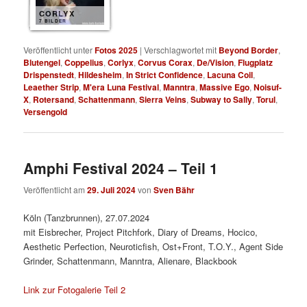
CORLYX
7 BILDER
Veröffentlicht unter
Fotos 2025
|
Verschlagwortet mit
Beyond Border
,
Blutengel
,
Coppelius
,
Corlyx
,
Corvus Corax
,
De/Vision
,
Flugplatz
Drispenstedt
,
Hildesheim
,
In Strict Confidence
,
Lacuna Coil
,
Leaether Strip
,
M'era Luna Festival
,
Manntra
,
Massive Ego
,
Noisuf-
X
,
Rotersand
,
Schattenmann
,
Sierra Veins
,
Subway to Sally
,
Torul
,
Versengold
Amphi Festival 2024 – Teil 1
Veröffentlicht am
29. Juli 2024
von
Sven Bähr
Köln (Tanzbrunnen), 27.07.2024
mit Eisbrecher, Project Pitchfork, Diary of Dreams, Hocico,
Aesthetic Perfection, Neuroticfish, Ost+Front, T.O.Y., Agent Side
Grinder, Schattenmann, Manntra, Alienare, Blackbook
Link zur Fotogalerie Teil 2