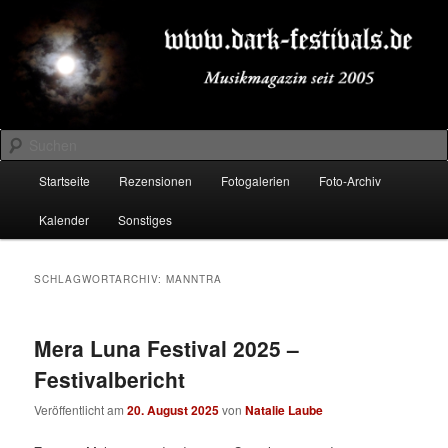
Zum
Zum
Musikmagazin seit 2005
primären
sekundären
Inhalt
Inhalt
springen
springen
DARK-FESTIVALS.DE
Suchen
Hauptmenü
Startseite
Rezensionen
Fotogalerien
Foto-Archiv
Kalender
Sonstiges
SCHLAGWORTARCHIV:
MANNTRA
Mera Luna Festival 2025 –
Festivalbericht
Veröffentlicht am
20. August 2025
von
Natalie Laube