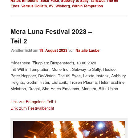
Hates Emotions
,
Solar Fake
,
Subway to Sally
,
Tanzwut
,
The 69
Eyes
,
Versus Goliath
,
VV
,
Wisborg
,
Within Temptation
Mera Luna Festival 2023 –
Teil 2
Veröffentlicht am
19. August 2023
von
Natalie Laube
Hildesheim (Flugplatz Drispenstedt), 13.08.2023
mit Within Temptation, Mono Inc., Subway to Sally, Hocico,
Peter Heppner, De/Vision, The 69 Eyes, Letzte Instanz, Ashbury
Heights, Gothminister, Eisfabrik, Frozen Plasma, Heldmaschine,
Melotron, Dragol, She Hates Emotions, Manntra, Blitz Union
Link zur Fotogalerie Teil 1
Link zum Festivalbericht