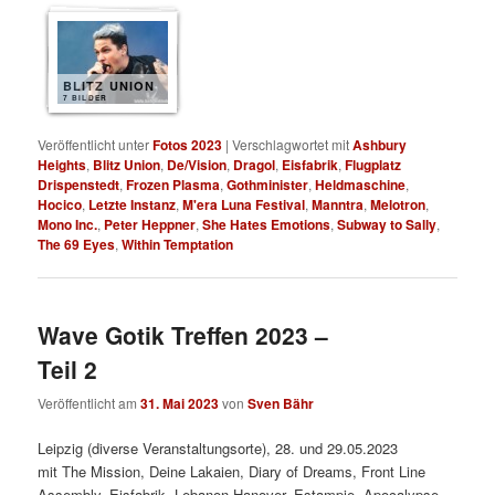
BLITZ UNION
7 BILDER
Veröffentlicht unter
Fotos 2023
|
Verschlagwortet mit
Ashbury
Heights
,
Blitz Union
,
De/Vision
,
Dragol
,
Eisfabrik
,
Flugplatz
Drispenstedt
,
Frozen Plasma
,
Gothminister
,
Heldmaschine
,
Hocico
,
Letzte Instanz
,
M'era Luna Festival
,
Manntra
,
Melotron
,
Mono Inc.
,
Peter Heppner
,
She Hates Emotions
,
Subway to Sally
,
The 69 Eyes
,
Within Temptation
Wave Gotik Treffen 2023 –
Teil 2
Veröffentlicht am
31. Mai 2023
von
Sven Bähr
Leipzig (diverse Veranstaltungsorte), 28. und 29.05.2023
mit The Mission, Deine Lakaien, Diary of Dreams, Front Line
Assembly, Eisfabrik, Lebanon Hanover, Estampie, Apocalypse