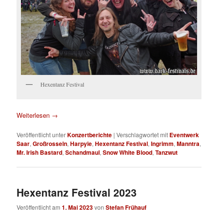
Hexentanz Festival
Weiterlesen
→
Veröffentlicht unter
Konzertberichte
|
Verschlagwortet mit
Eventwerk
Saar
,
Großrosseln
,
Harpyie
,
Hexentanz Festival
,
Ingrimm
,
Manntra
,
Mr. Irish Bastard
,
Schandmaul
,
Snow White Blood
,
Tanzwut
Hexentanz Festival 2023
Veröffentlicht am
1. Mai 2023
von
Stefan Frühauf