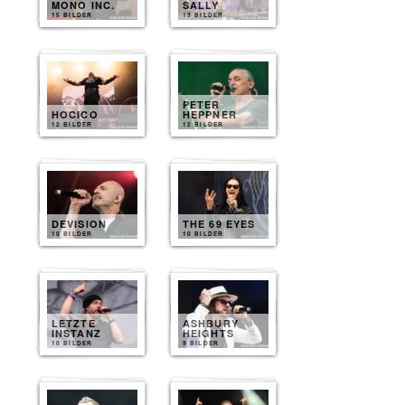
MONO INC.
SALLY
15 BILDER
13 BILDER
PETER
HOCICO
HEPPNER
12 BILDER
12 BILDER
DEVISION
THE 69 EYES
10 BILDER
10 BILDER
LETZTE
ASHBURY
INSTANZ
HEIGHTS
10 BILDER
9 BILDER