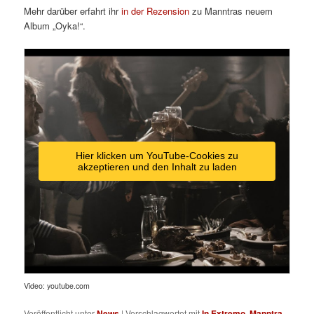
Mehr darüber erfahrt ihr
in der Rezension
zu Manntras neuem
Album „Oyka!“.
Hier klicken um YouTube-Cookies zu
akzeptieren und den Inhalt zu laden
Video: youtube.com
Veröffentlicht unter
News
|
Verschlagwortet mit
In Extremo
,
Manntra