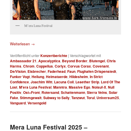
M’era Luna Festival
Weiterlesen
→
Veröffentlicht unter
Konzertberichte
|
Verschlagwortet mit
Ambassador 21
,
Apocalyptica
,
Beyond Border
,
Blutengel
,
Chris
Harms
,
Chrom
,
Coppelius
,
Corlyx
,
Corvus Corax
,
Covenant
,
De/Vision
,
Eisbrecher
,
Faderhead
,
Faun
,
Flughafen Drispenstedt
,
Funker Vogt
,
Heilung
,
Heimataerde
,
Hildesheim
,
In Strict
Confidence
,
Joachim Witt
,
Lacuna Coil
,
Leaether Strip
,
Lord Of The
Lost
,
M'era Luna Festival
,
Manntra
,
Massive Ego
,
Noisuf-X
,
Null
Positiv
,
Ost+Front
,
Rotersand
,
Schattenmann
,
Sierra Veins
,
Solar
Fake
,
Stimmgewalt
,
Subway to Sally
,
Tanzwut
,
Torul
,
Universum25
,
Vanguard
,
Versengold
Mera Luna Festival 2025 –