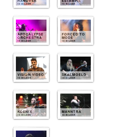
HANOVER
ESTAMPIE
10 BILDER
10 BILDER
APOCALYPSE
FORCED TO
ORCHESTRA
MODE
10 BILDER
10 BILDER
VISION VIDEO
SKALMOELD
10 BILDER
10 BILDER
KOENIX
MANNTRA
10 BILDER
10 BILDER