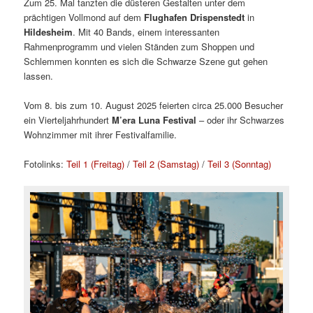
Zum 25. Mal tanzten die düsteren Gestalten unter dem
prächtigen Vollmond auf dem
Flughafen Drispenstedt
in
Hildesheim
. Mit 40 Bands, einem interessanten
Rahmenprogramm und vielen Ständen zum Shoppen und
Schlemmen konnten es sich die Schwarze Szene gut gehen
lassen.
Vom 8. bis zum 10. August 2025 feierten circa 25.000 Besucher
ein Vierteljahrhundert
M’era Luna Festival
– oder ihr Schwarzes
Wohnzimmer mit ihrer Festivalfamilie.
Fotolinks:
Teil 1 (Freitag)
/
Teil 2 (Samstag)
/
Teil 3 (Sonntag)