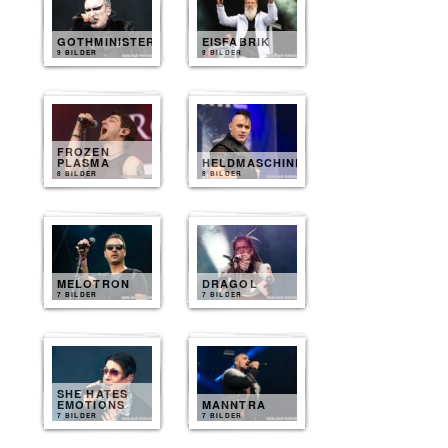
GOTHMINISTER
EISFABRIK
9 BILDER
9 BILDER
FROZEN
PLASMA
HELDMASCHINE
8 BILDER
8 BILDER
MELOTRON
DRAGOL
7 BILDER
7 BILDER
SHE HATES
EMOTIONS
MANNTRA
7 BILDER
7 BILDER