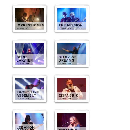
IMPRESSIONEN
THE MISSION
60 BILDER
15 BILDER
DEINE
DIARY OF
LAKAIEN
DREAMS
12 BILDER
12 BILDER
FRONT LINE
ASSEMBLY
EISFABRIK
12 BILDER
10 BILDER
LEBANON