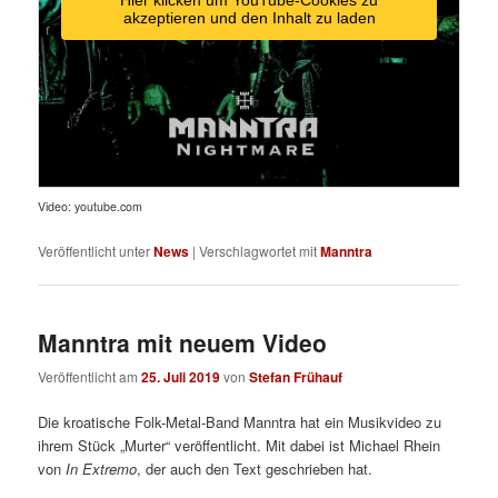
Hier klicken um YouTube-Cookies zu
akzeptieren und den Inhalt zu laden
Video: youtube.com
Veröffentlicht unter
News
|
Verschlagwortet mit
Manntra
Manntra mit neuem Video
Veröffentlicht am
25. Juli 2019
von
Stefan Frühauf
Die kroatische Folk-Metal-Band Manntra hat ein Musikvideo zu
ihrem Stück „Murter“ veröffentlicht. Mit dabei ist Michael Rhein
von
In Extremo
, der auch den Text geschrieben hat.