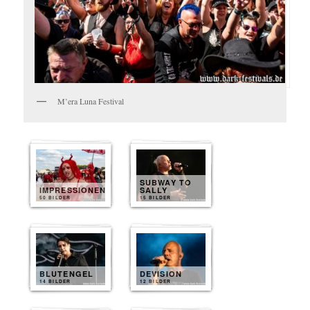
M’era Luna Festival
SUBWAY TO
IMPRESSIONEN
SALLY
50 BILDER
15 BILDER
BLUTENGEL
DEVISION
14 BILDER
12 BILDER