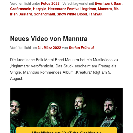
Veröffentlicht unter
Fotos 2023
|
Verschlagwortet mit
Eventwerk Saar
,
Großrosseln
,
Harpyie
,
Hexentanz Festival
,
Ingrimm
,
Manntra
,
Mr.
Irish Bastard
,
Schandmaul
,
Snow White Blood
,
Tanzwut
Neues Video von Manntra
Veröffentlicht am
31. März 2022
von
Stefan Frühauf
Die kroatische Folk-Metal-Band Manntra hat ein Musikvideo zu
„Nightmare“ veröffentlicht. Das Stück erscheint am Freitag als
Single. Manntras kommendes Album „Kreatura“ folgt am 5.
August.