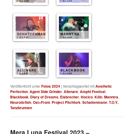
7 BILDER
7 BILDER
SCHATTENMANN
MANNTRA
7 BILDER
7 BILDER
ALIENARE
BLACKBOOK
6 BILDER
6 BILDER
Veröffentlicht unter
Fotos 2024
|
Verschlagwortet mit
Aesthetic
Perfection
,
Agent Side Grinder
,
Alienare
,
Amphi Festival
,
Blackbook
,
Diary of Dreams
,
Eisbrecher
,
Hocico
,
Köln
,
Manntra
,
Neuroticfish
,
Ost+Front
,
Project Pitchfork
,
Schattenmann
,
T.O.Y.
,
Tanzbrunnen
Mera Luna Festival 2023 –