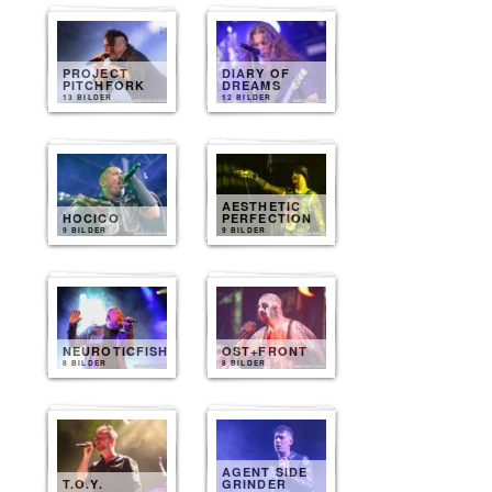
PROJECT
DIARY OF
PITCHFORK
DREAMS
13 BILDER
12 BILDER
AESTHETIC
HOCICO
PERFECTION
9 BILDER
9 BILDER
NEUROTICFISH
OST+FRONT
8 BILDER
8 BILDER
AGENT SIDE
T.O.Y.
GRINDER