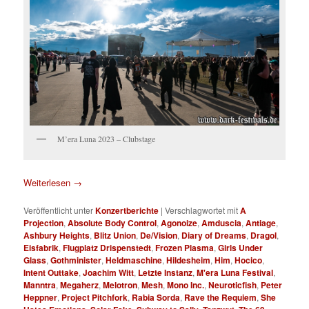
M’era Luna 2023 – Clubstage
Weiterlesen
→
Veröffentlicht unter
Konzertberichte
|
Verschlagwortet mit
A
Projection
,
Absolute Body Control
,
Agonoize
,
Amduscia
,
Antiage
,
Ashbury Heights
,
Blitz Union
,
De/Vision
,
Diary of Dreams
,
Dragol
,
Eisfabrik
,
Flugplatz Drispenstedt
,
Frozen Plasma
,
Girls Under
Glass
,
Gothminister
,
Heldmaschine
,
Hildesheim
,
Him
,
Hocico
,
Intent Outtake
,
Joachim Witt
,
Letzte Instanz
,
M'era Luna Festival
,
Manntra
,
Megaherz
,
Melotron
,
Mesh
,
Mono Inc.
,
Neuroticfish
,
Peter
Heppner
,
Project Pitchfork
,
Rabia Sorda
,
Rave the Requiem
,
She