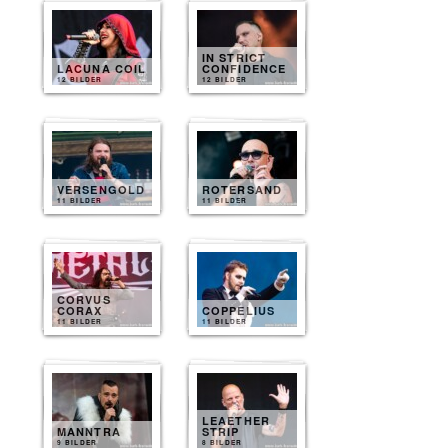
IN STRICT
LACUNA COIL
CONFIDENCE
12 BILDER
12 BILDER
VERSENGOLD
ROTERSAND
11 BILDER
11 BILDER
CORVUS
CORAX
COPPELIUS
11 BILDER
11 BILDER
LEAETHER
MANNTRA
STRIP
9 BILDER
8 BILDER