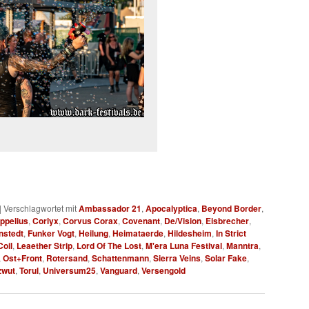
|
Verschlagwortet mit
Ambassador 21
,
Apocalyptica
,
Beyond Border
,
ppelius
,
Corlyx
,
Corvus Corax
,
Covenant
,
De/Vision
,
Eisbrecher
,
nstedt
,
Funker Vogt
,
Heilung
,
Heimataerde
,
Hildesheim
,
In Strict
oil
,
Leaether Strip
,
Lord Of The Lost
,
M'era Luna Festival
,
Manntra
,
,
Ost+Front
,
Rotersand
,
Schattenmann
,
Sierra Veins
,
Solar Fake
,
zwut
,
Torul
,
Universum25
,
Vanguard
,
Versengold