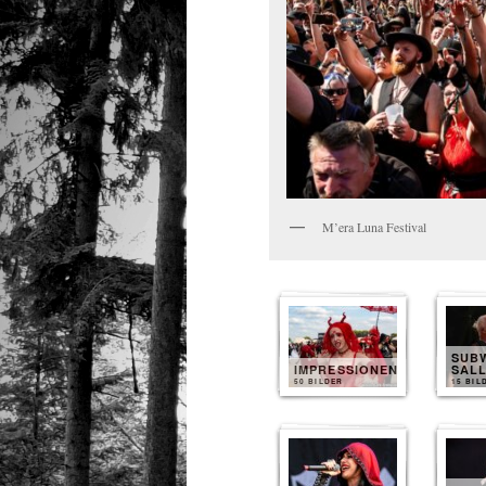
M’era Luna Festival
SUB
IMPRESSIONEN
SAL
50 BILDER
15 BIL