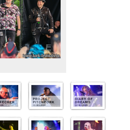
PROJECT
DIARY OF
BRECHER
PITCHFORK
DREAMS
DER
13 BILDER
12 BILDER