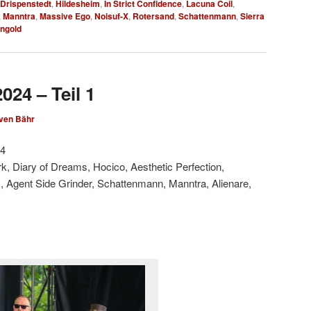
 Drispenstedt
,
Hildesheim
,
In Strict Confidence
,
Lacuna Coil
,
,
Manntra
,
Massive Ego
,
Noisuf-X
,
Rotersand
,
Schattenmann
,
Sierra
ngold
024 – Teil 1
ven Bähr
24
ork, Diary of Dreams, Hocico, Aesthetic Perfection,
., Agent Side Grinder, Schattenmann, Manntra, Alienare,