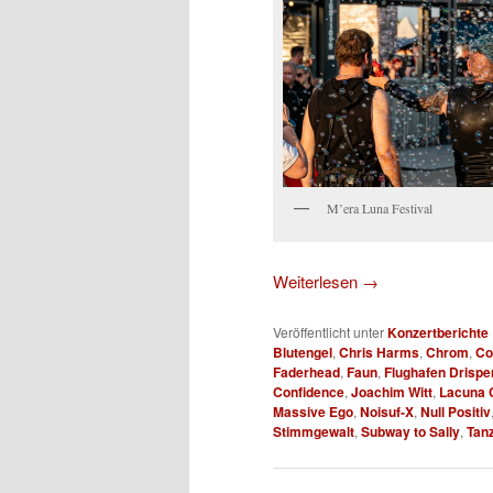
M’era Luna Festival
Weiterlesen
→
Veröffentlicht unter
Konzertberichte
Blutengel
,
Chris Harms
,
Chrom
,
Co
Faderhead
,
Faun
,
Flughafen Drispe
Confidence
,
Joachim Witt
,
Lacuna C
Massive Ego
,
Noisuf-X
,
Null Positiv
Stimmgewalt
,
Subway to Sally
,
Tan