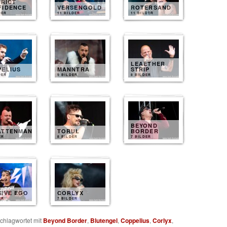
TRICT
FIDENCE
VERSENGOLD
ROTERSAND
DER
11 BILDER
11 BILDER
LEAETHER
PELIUS
MANNTRA
STRIP
DER
9 BILDER
8 BILDER
BEYOND
ATTENMANN
TORUL
BORDER
ER
8 BILDER
7 BILDER
SIVE EGO
CORLYX
ER
7 BILDER
chlagwortet mit
Beyond Border
,
Blutengel
,
Coppelius
,
Corlyx
,