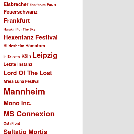
Eisbrecher
Faun
Ensiferum
Feuerschwanz
Frankfurt
Harakiri For The Sky
Hexentanz Festival
Hämatom
Hildesheim
Leipzig
Köln
In Extremo
Letzte Instanz
Lord Of The Lost
M'era Luna Festival
Mannheim
Mono Inc.
MS Connexion
Ost+Front
Saltatio Mortis