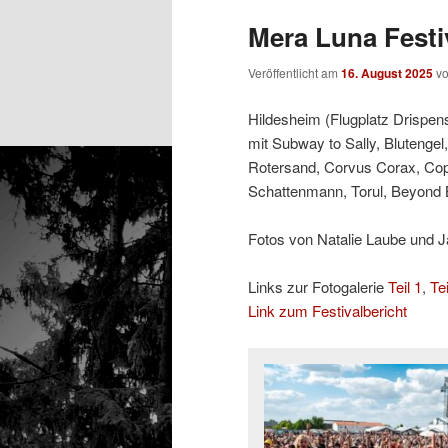
Mera Luna Festiv
Veröffentlicht am
16. August 2025
v
Hildesheim (Flugplatz Drispens
mit Subway to Sally, Blutengel,
Rotersand, Corvus Corax, Coppe
Schattenmann, Torul, Beyond 
Fotos von Natalie Laube und J
Links zur Fotogalerie
Teil 1
,
Tei
Link zum Festivalbericht