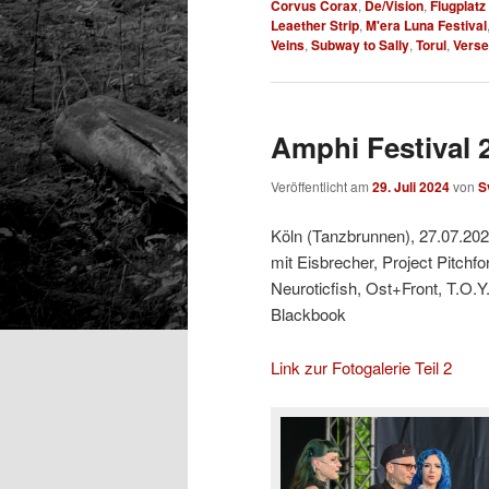
Corvus Corax
,
De/Vision
,
Flugplatz
Leaether Strip
,
M'era Luna Festival
Veins
,
Subway to Sally
,
Torul
,
Verse
Amphi Festival 2
Veröffentlicht am
29. Juli 2024
von
S
Köln (Tanzbrunnen), 27.07.20
mit Eisbrecher, Project Pitchf
Neuroticfish, Ost+Front, T.O.Y
Blackbook
Link zur Fotogalerie Teil 2