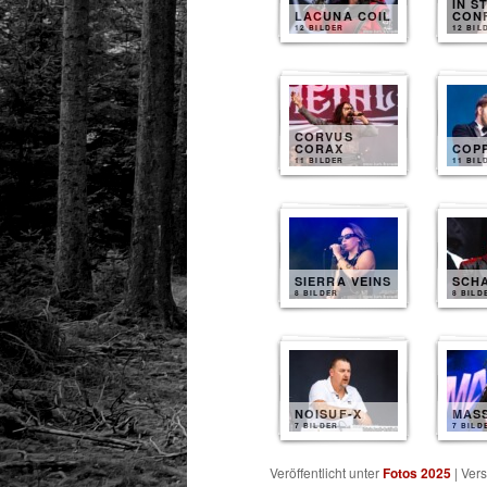
IN S
LACUNA COIL
CON
12 BILDER
12 BIL
CORVUS
CORAX
COP
11 BILDER
11 BIL
SIERRA VEINS
SCH
8 BILDER
8 BILD
NOISUF-X
MAS
7 BILDER
7 BILD
Veröffentlicht unter
Fotos 2025
|
Vers