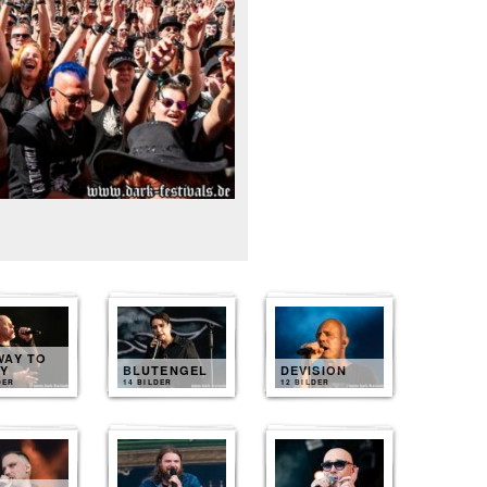
WAY TO
LY
BLUTENGEL
DEVISION
DER
14 BILDER
12 BILDER