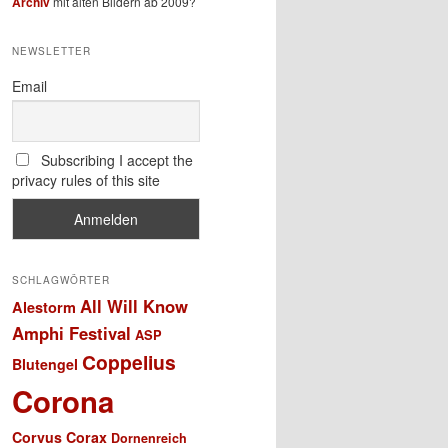
Archiv
mit alten Bildern ab 2009?
NEWSLETTER
Email
Subscribing I accept the
privacy rules of this site
SCHLAGWÖRTER
All Will Know
Alestorm
Amphi Festival
ASP
Coppelius
Blutengel
Corona
Corvus Corax
Dornenreich