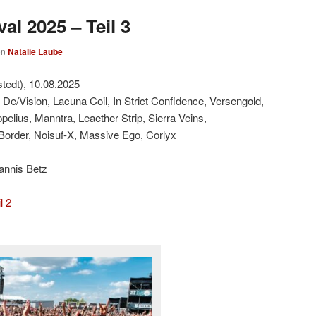
al 2025 – Teil 3
on
Natalie Laube
tedt), 10.08.2025
 De/Vision, Lacuna Coil, In Strict Confidence, Versengold,
lius, Manntra, Leaether Strip, Sierra Veins,
Border, Noisuf-X, Massive Ego, Corlyx
annis Betz
l 2