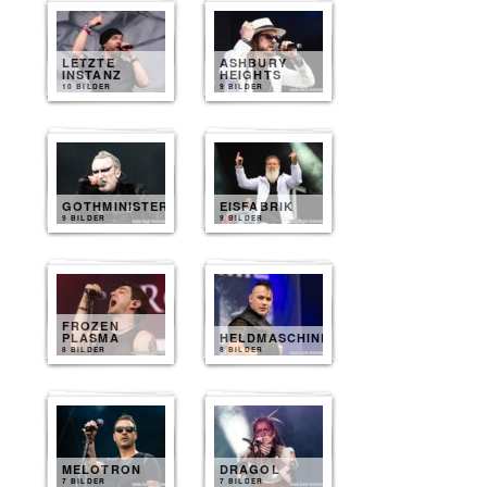
LETZTE
ASHBURY
INSTANZ
HEIGHTS
10 BILDER
9 BILDER
GOTHMINISTER
EISFABRIK
9 BILDER
9 BILDER
FROZEN
PLASMA
HELDMASCHINE
8 BILDER
8 BILDER
MELOTRON
DRAGOL
7 BILDER
7 BILDER