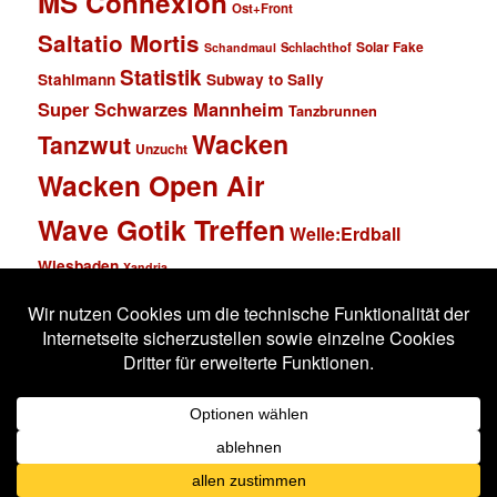
MS Connexion
Ost+Front
Saltatio Mortis
Solar Fake
Schlachthof
Schandmaul
Statistik
Stahlmann
Subway to Sally
Super Schwarzes Mannheim
Tanzbrunnen
Wacken
Tanzwut
Unzucht
Wacken Open Air
Wave Gotik Treffen
Welle:Erdball
Wiesbaden
Xandria
Impressum
Datenschutzerklärung
Stolz präsentiert von WordPress