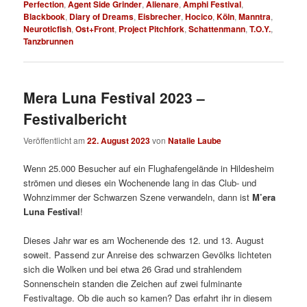
Perfection
,
Agent Side Grinder
,
Alienare
,
Amphi Festival
,
Blackbook
,
Diary of Dreams
,
Eisbrecher
,
Hocico
,
Köln
,
Manntra
,
Neuroticfish
,
Ost+Front
,
Project Pitchfork
,
Schattenmann
,
T.O.Y.
,
Tanzbrunnen
Mera Luna Festival 2023 –
Festivalbericht
Veröffentlicht am
22. August 2023
von
Natalie Laube
Wenn 25.000 Besucher auf ein Flughafengelände in Hildesheim
strömen und dieses ein Wochenende lang in das Club- und
Wohnzimmer der Schwarzen Szene verwandeln, dann ist
M’era
Luna Festival
!
Dieses Jahr war es am Wochenende des 12. und 13. August
soweit. Passend zur Anreise des schwarzen Gevölks lichteten
sich die Wolken und bei etwa 26 Grad und strahlendem
Sonnenschein standen die Zeichen auf zwei fulminante
Festivaltage. Ob die auch so kamen? Das erfahrt ihr in diesem