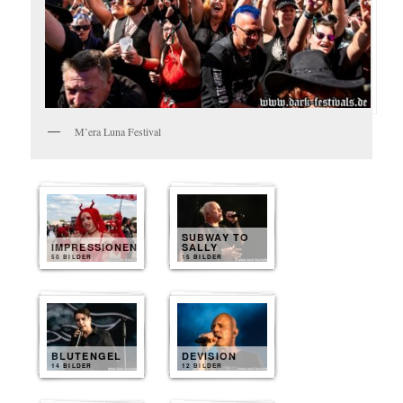
M’era Luna Festival
SUBWAY TO
IMPRESSIONEN
SALLY
50 BILDER
15 BILDER
BLUTENGEL
DEVISION
14 BILDER
12 BILDER