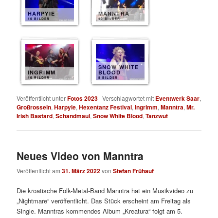
HARPYIE
MANNTRA
10 BILDER
10 BILDER
SNOW WHITE
INGRIMM
BLOOD
10 BILDER
8 BILDER
Veröffentlicht unter
Fotos 2023
|
Verschlagwortet mit
Eventwerk Saar
,
Großrosseln
,
Harpyie
,
Hexentanz Festival
,
Ingrimm
,
Manntra
,
Mr.
Irish Bastard
,
Schandmaul
,
Snow White Blood
,
Tanzwut
Neues Video von Manntra
Veröffentlicht am
31. März 2022
von
Stefan Frühauf
Die kroatische Folk-Metal-Band Manntra hat ein Musikvideo zu
„Nightmare“ veröffentlicht. Das Stück erscheint am Freitag als
Single. Manntras kommendes Album „Kreatura“ folgt am 5.