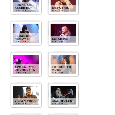
FRONT LINE
ASSEMBLY
EISFABRIK
12 BILDER
10 BILDER
LEBANON
HANOVER
ESTAMPIE
10 BILDER
10 BILDER
APOCALYPSE
FORCED TO
ORCHESTRA
MODE
10 BILDER
10 BILDER
VISION VIDEO
SKALMOELD
10 BILDER
10 BILDER