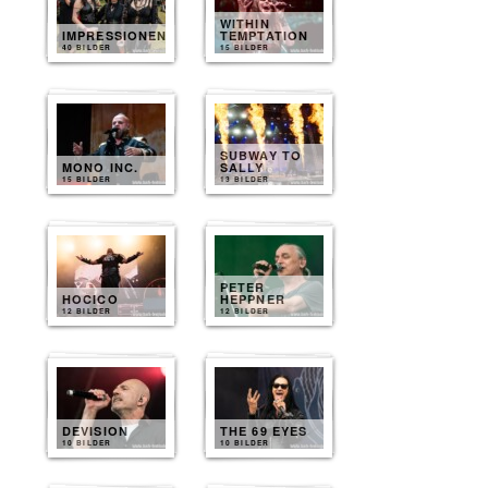
WITHIN
IMPRESSIONEN
TEMPTATION
40 BILDER
15 BILDER
SUBWAY TO
MONO INC.
SALLY
15 BILDER
13 BILDER
PETER
HOCICO
HEPPNER
12 BILDER
12 BILDER
DEVISION
THE 69 EYES
10 BILDER
10 BILDER