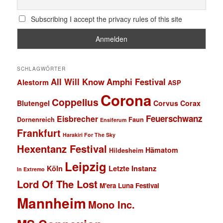
Subscribing I accept the privacy rules of this site
SCHLAGWÖRTER
All Will Know
Amphi Festival
Alestorm
ASP
Corona
Coppelius
Blutengel
Corvus Corax
Feuerschwanz
Eisbrecher
Faun
Dornenreich
Ensiferum
Frankfurt
Harakiri For The Sky
Hexentanz Festival
Hämatom
Hildesheim
Leipzig
Köln
Letzte Instanz
In Extremo
Lord Of The Lost
M'era Luna Festival
Mannheim
Mono Inc.