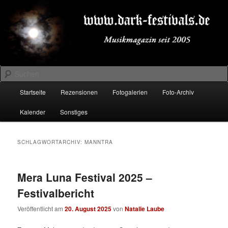
Zum
Zum
Musikmagazin seit 2005
primären
sekundären
Inhalt
Inhalt
springen
springen
DARK-FESTIVALS.DE
Suchen
Hauptmenü
Startseite
Rezensionen
Fotogalerien
Foto-Archiv
Kalender
Sonstiges
SCHLAGWORTARCHIV:
MANNTRA
Mera Luna Festival 2025 –
Festivalbericht
Veröffentlicht am
20. August 2025
von
Natalie Laube