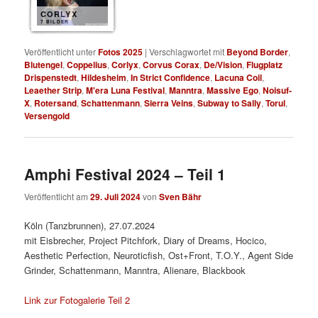
CORLYX
7 BILDER
Veröffentlicht unter
Fotos 2025
|
Verschlagwortet mit
Beyond Border
,
Blutengel
,
Coppelius
,
Corlyx
,
Corvus Corax
,
De/Vision
,
Flugplatz
Drispenstedt
,
Hildesheim
,
In Strict Confidence
,
Lacuna Coil
,
Leaether Strip
,
M'era Luna Festival
,
Manntra
,
Massive Ego
,
Noisuf-
X
,
Rotersand
,
Schattenmann
,
Sierra Veins
,
Subway to Sally
,
Torul
,
Versengold
Amphi Festival 2024 – Teil 1
Veröffentlicht am
29. Juli 2024
von
Sven Bähr
Köln (Tanzbrunnen), 27.07.2024
mit Eisbrecher, Project Pitchfork, Diary of Dreams, Hocico,
Aesthetic Perfection, Neuroticfish, Ost+Front, T.O.Y., Agent Side
Grinder, Schattenmann, Manntra, Alienare, Blackbook
Link zur Fotogalerie Teil 2