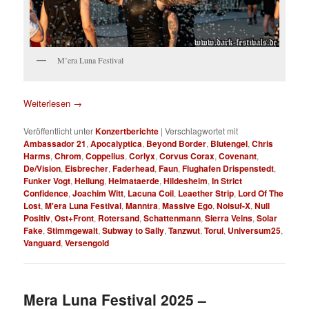
M’era Luna Festival
Weiterlesen
→
Veröffentlicht unter
Konzertberichte
|
Verschlagwortet mit
Ambassador 21
,
Apocalyptica
,
Beyond Border
,
Blutengel
,
Chris
Harms
,
Chrom
,
Coppelius
,
Corlyx
,
Corvus Corax
,
Covenant
,
De/Vision
,
Eisbrecher
,
Faderhead
,
Faun
,
Flughafen Drispenstedt
,
Funker Vogt
,
Heilung
,
Heimataerde
,
Hildesheim
,
In Strict
Confidence
,
Joachim Witt
,
Lacuna Coil
,
Leaether Strip
,
Lord Of The
Lost
,
M'era Luna Festival
,
Manntra
,
Massive Ego
,
Noisuf-X
,
Null
Positiv
,
Ost+Front
,
Rotersand
,
Schattenmann
,
Sierra Veins
,
Solar
Fake
,
Stimmgewalt
,
Subway to Sally
,
Tanzwut
,
Torul
,
Universum25
,
Vanguard
,
Versengold
Mera Luna Festival 2025 –