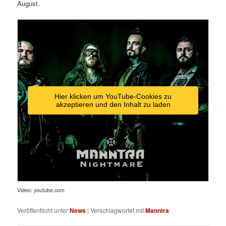
August.
Hier klicken um YouTube-Cookies zu
akzeptieren und den Inhalt zu laden
Video: youtube.com
Veröffentlicht unter
News
|
Verschlagwortet mit
Manntra