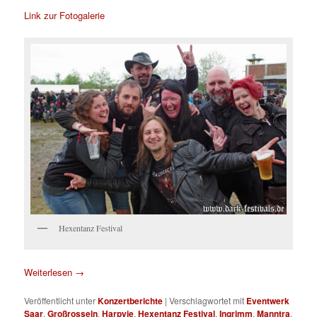
Link zur Fotogalerie
Hexentanz Festival
Weiterlesen
→
Veröffentlicht unter
Konzertberichte
|
Verschlagwortet mit
Eventwerk
Saar
,
Großrosseln
,
Harpyie
,
Hexentanz Festival
,
Ingrimm
,
Manntra
,