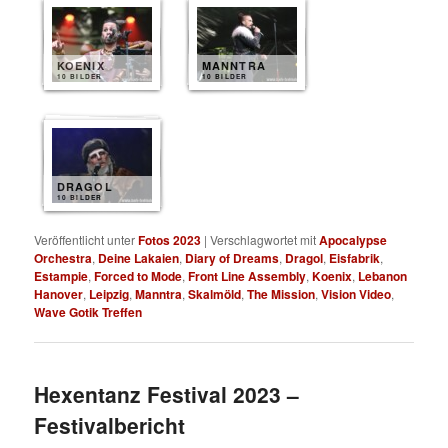
KOENIX
MANNTRA
10 BILDER
10 BILDER
DRAGOL
10 BILDER
Veröffentlicht unter
Fotos 2023
|
Verschlagwortet mit
Apocalypse
Orchestra
,
Deine Lakaien
,
Diary of Dreams
,
Dragol
,
Eisfabrik
,
Estampie
,
Forced to Mode
,
Front Line Assembly
,
Koenix
,
Lebanon
Hanover
,
Leipzig
,
Manntra
,
Skalmöld
,
The Mission
,
Vision Video
,
Wave Gotik Treffen
Hexentanz Festival 2023 –
Festivalbericht