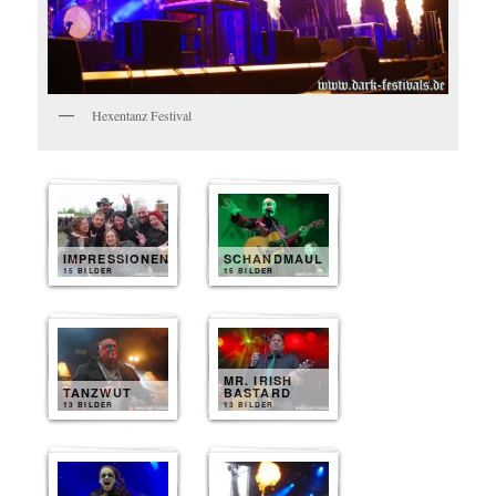
Hexentanz Festival
IMPRESSIONEN
SCHANDMAUL
15 BILDER
15 BILDER
MR. IRISH
TANZWUT
BASTARD
13 BILDER
13 BILDER