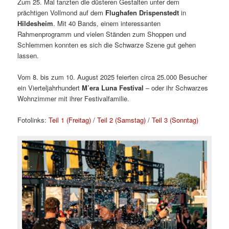
Zum 25. Mal tanzten die düsteren Gestalten unter dem
prächtigen Vollmond auf dem
Flughafen Drispenstedt
in
Hildesheim
. Mit 40 Bands, einem interessanten
Rahmenprogramm und vielen Ständen zum Shoppen und
Schlemmen konnten es sich die Schwarze Szene gut gehen
lassen.
Vom 8. bis zum 10. August 2025 feierten circa 25.000 Besucher
ein Vierteljahrhundert
M’era Luna Festival
– oder ihr Schwarzes
Wohnzimmer mit ihrer Festivalfamilie.
Fotolinks:
Teil 1 (Freitag)
/
Teil 2 (Samstag)
/
Teil 3 (Sonntag)