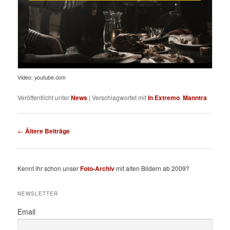
Video: youtube.com
Veröffentlicht unter
News
|
Verschlagwortet mit
In Extremo
,
Manntra
Beitragsnavigation
←
Ältere Beiträge
Kennt ihr schon unser
Foto-Archiv
mit alten Bildern ab 2009?
NEWSLETTER
Email