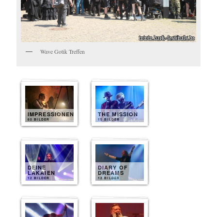
Wave Gotik Treffen
IMPRESSIONEN
THE MISSION
60 BILDER
15 BILDER
DEINE
DIARY OF
LAKAIEN
DREAMS
12 BILDER
12 BILDER