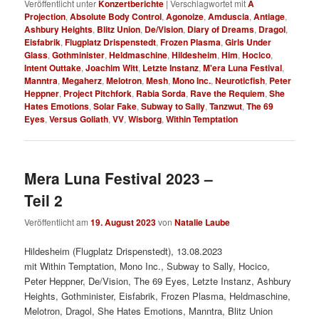
Veröffentlicht unter
Konzertberichte
|
Verschlagwortet mit
A
Projection
,
Absolute Body Control
,
Agonoize
,
Amduscia
,
Antiage
,
Ashbury Heights
,
Blitz Union
,
De/Vision
,
Diary of Dreams
,
Dragol
,
Eisfabrik
,
Flugplatz Drispenstedt
,
Frozen Plasma
,
Girls Under
Glass
,
Gothminister
,
Heldmaschine
,
Hildesheim
,
Him
,
Hocico
,
Intent Outtake
,
Joachim Witt
,
Letzte Instanz
,
M'era Luna Festival
,
Manntra
,
Megaherz
,
Melotron
,
Mesh
,
Mono Inc.
,
Neuroticfish
,
Peter
Heppner
,
Project Pitchfork
,
Rabia Sorda
,
Rave the Requiem
,
She
Hates Emotions
,
Solar Fake
,
Subway to Sally
,
Tanzwut
,
The 69
Eyes
,
Versus Goliath
,
VV
,
Wisborg
,
Within Temptation
Mera Luna Festival 2023 –
Teil 2
Veröffentlicht am
19. August 2023
von
Natalie Laube
Hildesheim (Flugplatz Drispenstedt), 13.08.2023
mit Within Temptation, Mono Inc., Subway to Sally, Hocico,
Peter Heppner, De/Vision, The 69 Eyes, Letzte Instanz, Ashbury
Heights, Gothminister, Eisfabrik, Frozen Plasma, Heldmaschine,
Melotron, Dragol, She Hates Emotions, Manntra, Blitz Union