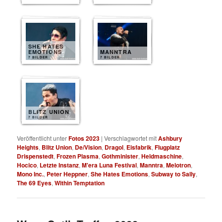
SHE HATES
EMOTIONS
MANNTRA
7 BILDER
7 BILDER
BLITZ UNION
7 BILDER
Veröffentlicht unter
Fotos 2023
|
Verschlagwortet mit
Ashbury
Heights
,
Blitz Union
,
De/Vision
,
Dragol
,
Eisfabrik
,
Flugplatz
Drispenstedt
,
Frozen Plasma
,
Gothminister
,
Heldmaschine
,
Hocico
,
Letzte Instanz
,
M'era Luna Festival
,
Manntra
,
Melotron
,
Mono Inc.
,
Peter Heppner
,
She Hates Emotions
,
Subway to Sally
,
The 69 Eyes
,
Within Temptation