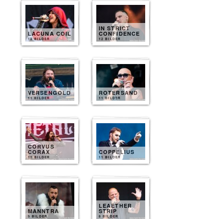
IN STRICT
LACUNA COIL
CONFIDENCE
12 BILDER
12 BILDER
VERSENGOLD
ROTERSAND
11 BILDER
11 BILDER
CORVUS
CORAX
COPPELIUS
11 BILDER
11 BILDER
LEAETHER
MANNTRA
STRIP
9 BILDER
8 BILDER