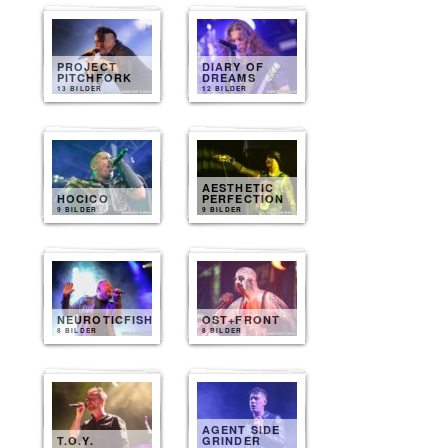
PROJECT
DIARY OF
PITCHFORK
DREAMS
13 BILDER
12 BILDER
AESTHETIC
HOCICO
PERFECTION
9 BILDER
9 BILDER
NEUROTICFISH
OST+FRONT
8 BILDER
8 BILDER
AGENT SIDE
T.O.Y.
GRINDER