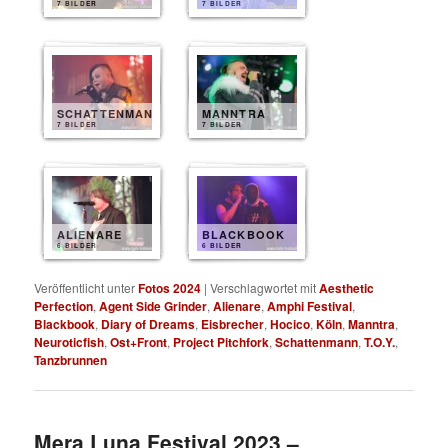
7 BILDER
7 BILDER
SCHATTENMANN
MANNTRA
7 BILDER
7 BILDER
ALIENARE
BLACKBOOK
6 BILDER
6 BILDER
Veröffentlicht unter
Fotos 2024
|
Verschlagwortet mit
Aesthetic
Perfection
,
Agent Side Grinder
,
Alienare
,
Amphi Festival
,
Blackbook
,
Diary of Dreams
,
Eisbrecher
,
Hocico
,
Köln
,
Manntra
,
Neuroticfish
,
Ost+Front
,
Project Pitchfork
,
Schattenmann
,
T.O.Y.
,
Tanzbrunnen
Mera Luna Festival 2023 –