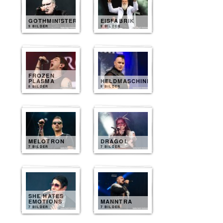
GOTHMINISTER
EISFABRIK
9 BILDER
9 BILDER
FROZEN
PLASMA
HELDMASCHINE
8 BILDER
8 BILDER
MELOTRON
DRAGOL
7 BILDER
7 BILDER
SHE HATES
EMOTIONS
MANNTRA
7 BILDER
7 BILDER