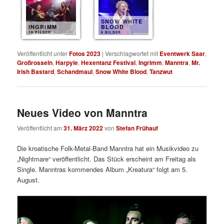
SNOW WHITE
INGRIMM
BLOOD
10 BILDER
8 BILDER
Veröffentlicht unter
Fotos 2023
|
Verschlagwortet mit
Eventwerk Saar
,
Großrosseln
,
Harpyie
,
Hexentanz Festival
,
Ingrimm
,
Manntra
,
Mr.
Irish Bastard
,
Schandmaul
,
Snow White Blood
,
Tanzwut
Neues Video von Manntra
Veröffentlicht am
31. März 2022
von
Stefan Frühauf
Die kroatische Folk-Metal-Band Manntra hat ein Musikvideo zu
„Nightmare“ veröffentlicht. Das Stück erscheint am Freitag als
Single. Manntras kommendes Album „Kreatura“ folgt am 5.
August.