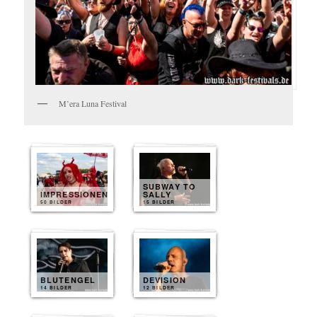
M’era Luna Festival
SUBWAY TO
IMPRESSIONEN
SALLY
50 BILDER
15 BILDER
BLUTENGEL
DEVISION
14 BILDER
12 BILDER