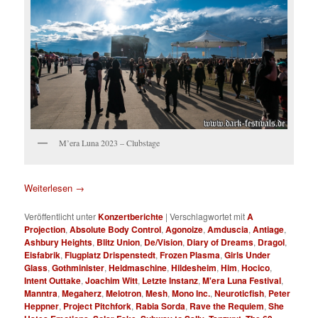
M’era Luna 2023 – Clubstage
Weiterlesen
→
Veröffentlicht unter
Konzertberichte
|
Verschlagwortet mit
A
Projection
,
Absolute Body Control
,
Agonoize
,
Amduscia
,
Antiage
,
Ashbury Heights
,
Blitz Union
,
De/Vision
,
Diary of Dreams
,
Dragol
,
Eisfabrik
,
Flugplatz Drispenstedt
,
Frozen Plasma
,
Girls Under
Glass
,
Gothminister
,
Heldmaschine
,
Hildesheim
,
Him
,
Hocico
,
Intent Outtake
,
Joachim Witt
,
Letzte Instanz
,
M'era Luna Festival
,
Manntra
,
Megaherz
,
Melotron
,
Mesh
,
Mono Inc.
,
Neuroticfish
,
Peter
Heppner
,
Project Pitchfork
,
Rabia Sorda
,
Rave the Requiem
,
She