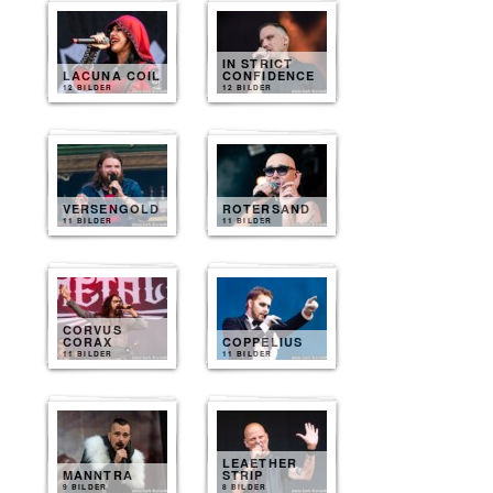
IN STRICT
LACUNA COIL
CONFIDENCE
12 BILDER
12 BILDER
VERSENGOLD
ROTERSAND
11 BILDER
11 BILDER
CORVUS
CORAX
COPPELIUS
11 BILDER
11 BILDER
LEAETHER
MANNTRA
STRIP
9 BILDER
8 BILDER