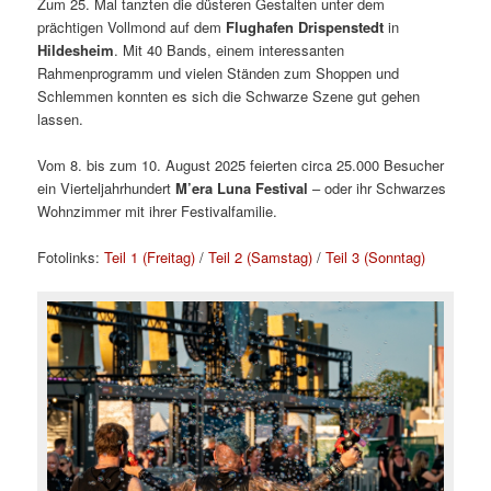
Zum 25. Mal tanzten die düsteren Gestalten unter dem
prächtigen Vollmond auf dem
Flughafen Drispenstedt
in
Hildesheim
. Mit 40 Bands, einem interessanten
Rahmenprogramm und vielen Ständen zum Shoppen und
Schlemmen konnten es sich die Schwarze Szene gut gehen
lassen.
Vom 8. bis zum 10. August 2025 feierten circa 25.000 Besucher
ein Vierteljahrhundert
M’era Luna Festival
– oder ihr Schwarzes
Wohnzimmer mit ihrer Festivalfamilie.
Fotolinks:
Teil 1 (Freitag)
/
Teil 2 (Samstag)
/
Teil 3 (Sonntag)