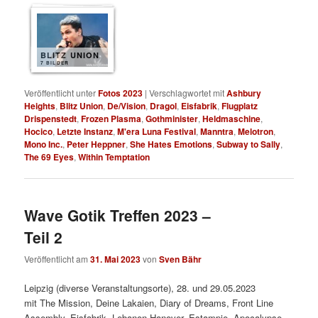
BLITZ UNION
7 BILDER
Veröffentlicht unter
Fotos 2023
|
Verschlagwortet mit
Ashbury
Heights
,
Blitz Union
,
De/Vision
,
Dragol
,
Eisfabrik
,
Flugplatz
Drispenstedt
,
Frozen Plasma
,
Gothminister
,
Heldmaschine
,
Hocico
,
Letzte Instanz
,
M'era Luna Festival
,
Manntra
,
Melotron
,
Mono Inc.
,
Peter Heppner
,
She Hates Emotions
,
Subway to Sally
,
The 69 Eyes
,
Within Temptation
Wave Gotik Treffen 2023 –
Teil 2
Veröffentlicht am
31. Mai 2023
von
Sven Bähr
Leipzig (diverse Veranstaltungsorte), 28. und 29.05.2023
mit The Mission, Deine Lakaien, Diary of Dreams, Front Line
Assembly, Eisfabrik, Lebanon Hanover, Estampie, Apocalypse