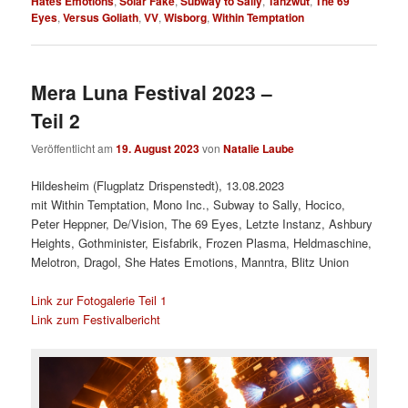
Hates Emotions
,
Solar Fake
,
Subway to Sally
,
Tanzwut
,
The 69
Eyes
,
Versus Goliath
,
VV
,
Wisborg
,
Within Temptation
Mera Luna Festival 2023 –
Teil 2
Veröffentlicht am
19. August 2023
von
Natalie Laube
Hildesheim (Flugplatz Drispenstedt), 13.08.2023
mit Within Temptation, Mono Inc., Subway to Sally, Hocico,
Peter Heppner, De/Vision, The 69 Eyes, Letzte Instanz, Ashbury
Heights, Gothminister, Eisfabrik, Frozen Plasma, Heldmaschine,
Melotron, Dragol, She Hates Emotions, Manntra, Blitz Union
Link zur Fotogalerie Teil 1
Link zum Festivalbericht