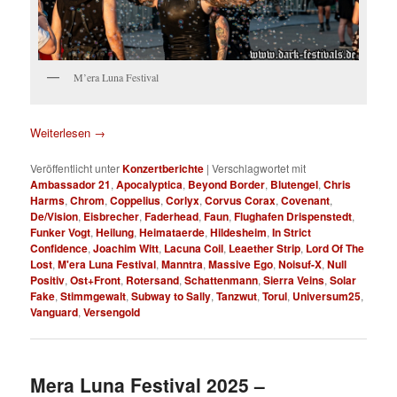
M’era Luna Festival
Weiterlesen
→
Veröffentlicht unter
Konzertberichte
|
Verschlagwortet mit
Ambassador 21
,
Apocalyptica
,
Beyond Border
,
Blutengel
,
Chris
Harms
,
Chrom
,
Coppelius
,
Corlyx
,
Corvus Corax
,
Covenant
,
De/Vision
,
Eisbrecher
,
Faderhead
,
Faun
,
Flughafen Drispenstedt
,
Funker Vogt
,
Heilung
,
Heimataerde
,
Hildesheim
,
In Strict
Confidence
,
Joachim Witt
,
Lacuna Coil
,
Leaether Strip
,
Lord Of The
Lost
,
M'era Luna Festival
,
Manntra
,
Massive Ego
,
Noisuf-X
,
Null
Positiv
,
Ost+Front
,
Rotersand
,
Schattenmann
,
Sierra Veins
,
Solar
Fake
,
Stimmgewalt
,
Subway to Sally
,
Tanzwut
,
Torul
,
Universum25
,
Vanguard
,
Versengold
Mera Luna Festival 2025 –