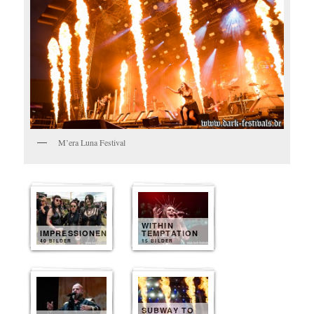
M’era Luna Festival
WITHIN
IMPRESSIONEN
TEMPTATION
40 BILDER
15 BILDER
SUBWAY TO