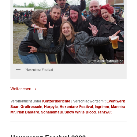
Hexentanz Festival
Weiterlesen
→
Veröffentlicht unter
Konzertberichte
|
Verschlagwortet mit
Eventwerk
Saar
,
Großrosseln
,
Harpyie
,
Hexentanz Festival
,
Ingrimm
,
Manntra
,
Mr. Irish Bastard
,
Schandmaul
,
Snow White Blood
,
Tanzwut