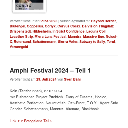
CORLYX
7 BILDER
Veröffentlicht unter
Fotos 2025
|
Verschlagwortet mit
Beyond Border
,
Blutengel
,
Coppelius
,
Corlyx
,
Corvus Corax
,
De/Vision
,
Flugplatz
Drispenstedt
,
Hildesheim
,
In Strict Confidence
,
Lacuna Coil
,
Leaether Strip
,
M'era Luna Festival
,
Manntra
,
Massive Ego
,
Noisuf-
X
,
Rotersand
,
Schattenmann
,
Sierra Veins
,
Subway to Sally
,
Torul
,
Versengold
Amphi Festival 2024 – Teil 1
Veröffentlicht am
29. Juli 2024
von
Sven Bähr
Köln (Tanzbrunnen), 27.07.2024
mit Eisbrecher, Project Pitchfork, Diary of Dreams, Hocico,
Aesthetic Perfection, Neuroticfish, Ost+Front, T.O.Y., Agent Side
Grinder, Schattenmann, Manntra, Alienare, Blackbook
Link zur Fotogalerie Teil 2