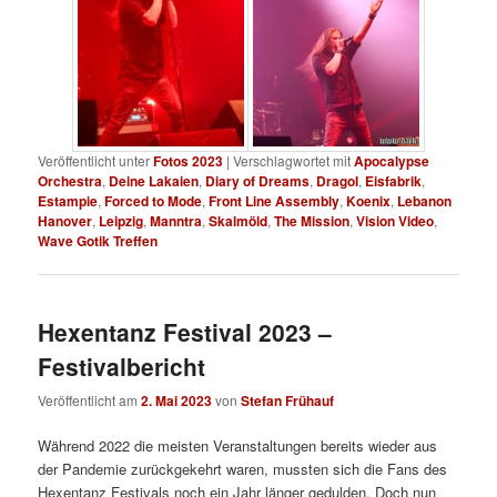
Veröffentlicht unter
Fotos 2023
|
Verschlagwortet mit
Apocalypse
Orchestra
,
Deine Lakaien
,
Diary of Dreams
,
Dragol
,
Eisfabrik
,
Estampie
,
Forced to Mode
,
Front Line Assembly
,
Koenix
,
Lebanon
Hanover
,
Leipzig
,
Manntra
,
Skalmöld
,
The Mission
,
Vision Video
,
Wave Gotik Treffen
Hexentanz Festival 2023 –
Festivalbericht
Veröffentlicht am
2. Mai 2023
von
Stefan Frühauf
Während 2022 die meisten Veranstaltungen bereits wieder aus
der Pandemie zurückgekehrt waren, mussten sich die Fans des
Hexentanz Festivals noch ein Jahr länger gedulden. Doch nun