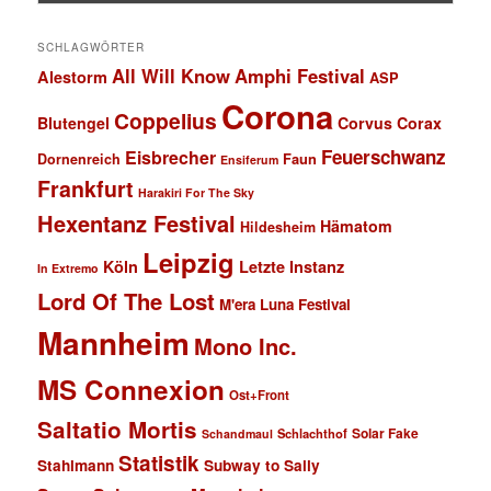
SCHLAGWÖRTER
All Will Know
Amphi Festival
Alestorm
ASP
Corona
Coppelius
Blutengel
Corvus Corax
Feuerschwanz
Eisbrecher
Faun
Dornenreich
Ensiferum
Frankfurt
Harakiri For The Sky
Hexentanz Festival
Hämatom
Hildesheim
Leipzig
Köln
Letzte Instanz
In Extremo
Lord Of The Lost
M'era Luna Festival
Mannheim
Mono Inc.
MS Connexion
Ost+Front
Saltatio Mortis
Solar Fake
Schlachthof
Schandmaul
Statistik
Stahlmann
Subway to Sally