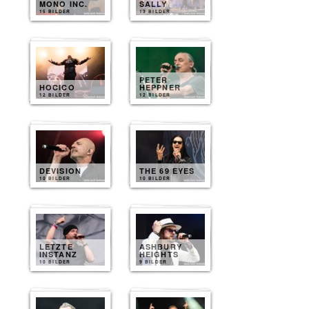
MONO INC.
SALLY
15 BILDER
13 BILDER
PETER
HOCICO
HEPPNER
12 BILDER
12 BILDER
DEVISION
THE 69 EYES
10 BILDER
10 BILDER
LETZTE
ASHBURY
INSTANZ
HEIGHTS
10 BILDER
9 BILDER