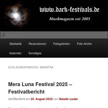
Zum
Zum
Musikmagazin seit 2005
primären
sekundären
Inhalt
Inhalt
springen
springen
DARK-FESTIVALS.DE
Suchen
Hauptmenü
Startseite
Rezensionen
Fotogalerien
Foto-Archiv
Kalender
Sonstiges
SCHLAGWORTARCHIV:
MANNTRA
Mera Luna Festival 2025 –
Festivalbericht
Veröffentlicht am
20. August 2025
von
Natalie Laube