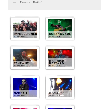
Hexentanz Festival
IMPRESSIONEN
SCHANDMAUL
15 BILDER
15 BILDER
MR. IRISH
TANZWUT
BASTARD
13 BILDER
13 BILDER
HARPYIE
MANNTRA
10 BILDER
10 BILDER