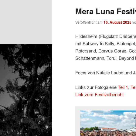
Mera Luna Festiv
Veröffentlicht am
16. August 2025
v
Hildesheim (Flugplatz Drispens
mit Subway to Sally, Blutengel,
Rotersand, Corvus Corax, Coppe
Schattenmann, Torul, Beyond 
Fotos von Natalie Laube und J
Links zur Fotogalerie
Teil 1
,
Tei
Link zum Festivalbericht