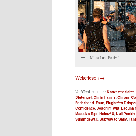
M’era Luna Festival
Weiterlesen
→
Veröffentlicht unter
Konzertberichte
Blutengel
,
Chris Harms
,
Chrom
,
Co
Faderhead
,
Faun
,
Flughafen Drispe
Confidence
,
Joachim Witt
,
Lacuna C
Massive Ego
,
Noisuf-X
,
Null Positiv
Stimmgewalt
,
Subway to Sally
,
Tan