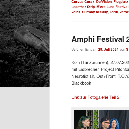
Corvus Corax
,
De/Vision
,
Flugplatz
Leaether Strip
,
M'era Luna Festival
Veins
,
Subway to Sally
,
Torul
,
Verse
Amphi Festival 2
Veröffentlicht am
29. Juli 2024
von
S
Köln (Tanzbrunnen), 27.07.20
mit Eisbrecher, Project Pitchf
Neuroticfish, Ost+Front, T.O.Y
Blackbook
Link zur Fotogalerie Teil 2