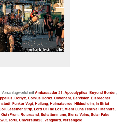
|
Verschlagwortet mit
Ambassador 21
,
Apocalyptica
,
Beyond Border
,
ppelius
,
Corlyx
,
Corvus Corax
,
Covenant
,
De/Vision
,
Eisbrecher
,
nstedt
,
Funker Vogt
,
Heilung
,
Heimataerde
,
Hildesheim
,
In Strict
oil
,
Leaether Strip
,
Lord Of The Lost
,
M'era Luna Festival
,
Manntra
,
,
Ost+Front
,
Rotersand
,
Schattenmann
,
Sierra Veins
,
Solar Fake
,
zwut
,
Torul
,
Universum25
,
Vanguard
,
Versengold