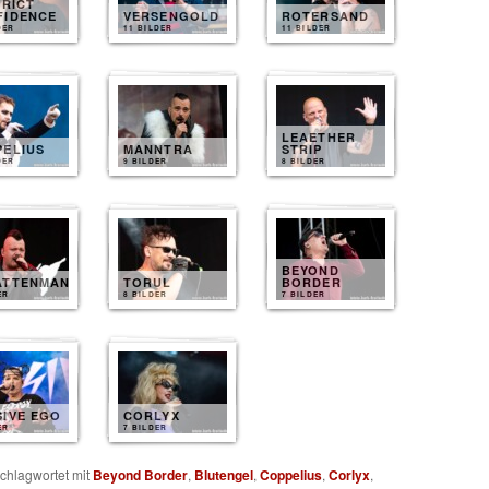
TRICT
FIDENCE
VERSENGOLD
ROTERSAND
DER
11 BILDER
11 BILDER
LEAETHER
PELIUS
MANNTRA
STRIP
DER
9 BILDER
8 BILDER
BEYOND
ATTENMANN
TORUL
BORDER
ER
8 BILDER
7 BILDER
SIVE EGO
CORLYX
ER
7 BILDER
chlagwortet mit
Beyond Border
,
Blutengel
,
Coppelius
,
Corlyx
,