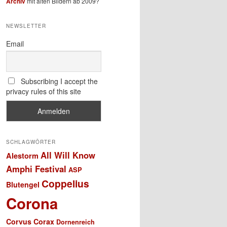
Archiv
mit alten Bildern ab 2009?
NEWSLETTER
Email
Subscribing I accept the
privacy rules of this site
SCHLAGWÖRTER
All Will Know
Alestorm
Amphi Festival
ASP
Coppelius
Blutengel
Corona
Corvus Corax
Dornenreich