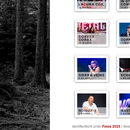
IN S
LACUNA COIL
CON
12 BILDER
12 BIL
CORVUS
CORAX
COP
11 BILDER
11 BIL
SIERRA VEINS
SCH
8 BILDER
8 BILD
NOISUF-X
MAS
7 BILDER
7 BILD
Veröffentlicht unter
Fotos 2025
|
Vers