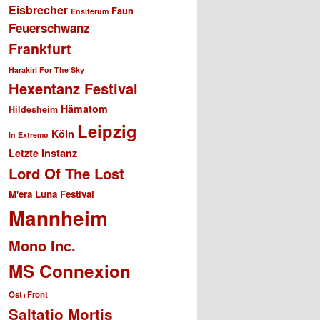
Eisbrecher
Faun
Ensiferum
Feuerschwanz
Frankfurt
Harakiri For The Sky
Hexentanz Festival
Hämatom
Hildesheim
Leipzig
Köln
In Extremo
Letzte Instanz
Lord Of The Lost
M'era Luna Festival
Mannheim
Mono Inc.
MS Connexion
Ost+Front
Saltatio Mortis