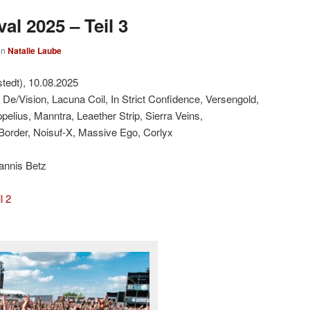
al 2025 – Teil 3
on
Natalie Laube
tedt), 10.08.2025
 De/Vision, Lacuna Coil, In Strict Confidence, Versengold,
lius, Manntra, Leaether Strip, Sierra Veins,
Border, Noisuf-X, Massive Ego, Corlyx
annis Betz
l 2