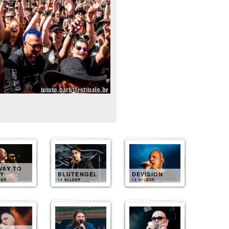
WAY TO
LY
BLUTENGEL
DEVISION
DER
14 BILDER
12 BILDER