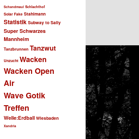
Schlachthof
Schandmaul
Stahlmann
Solar Fake
Statistik
Subway to Sally
Super Schwarzes
Mannheim
Tanzwut
Tanzbrunnen
Wacken
Unzucht
Wacken Open
Air
Wave Gotik
Treffen
Welle:Erdball
Wiesbaden
Xandria