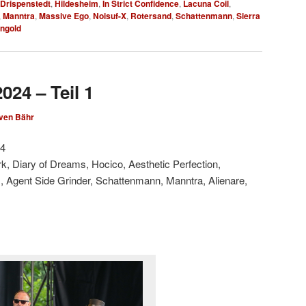
 Drispenstedt
,
Hildesheim
,
In Strict Confidence
,
Lacuna Coil
,
,
Manntra
,
Massive Ego
,
Noisuf-X
,
Rotersand
,
Schattenmann
,
Sierra
ngold
024 – Teil 1
ven Bähr
24
ork, Diary of Dreams, Hocico, Aesthetic Perfection,
., Agent Side Grinder, Schattenmann, Manntra, Alienare,