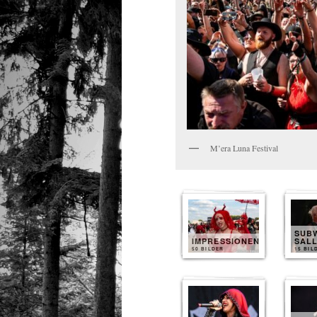
M’era Luna Festival
SUB
IMPRESSIONEN
SAL
50 BILDER
15 BIL