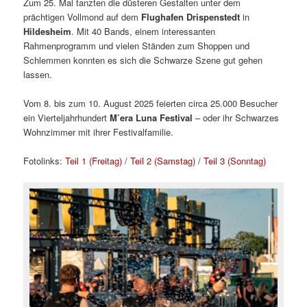
Zum 25. Mal tanzten die düsteren Gestalten unter dem
prächtigen Vollmond auf dem
Flughafen Drispenstedt
in
Hildesheim
. Mit 40 Bands, einem interessanten
Rahmenprogramm und vielen Ständen zum Shoppen und
Schlemmen konnten es sich die Schwarze Szene gut gehen
lassen.
Vom 8. bis zum 10. August 2025 feierten circa 25.000 Besucher
ein Vierteljahrhundert
M’era Luna Festival
– oder ihr Schwarzes
Wohnzimmer mit ihrer Festivalfamilie.
Fotolinks:
Teil 1 (Freitag)
/
Teil 2 (Samstag)
/
Teil 3 (Sonntag)