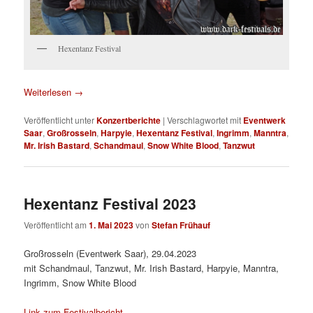
Hexentanz Festival
Weiterlesen
→
Veröffentlicht unter
Konzertberichte
|
Verschlagwortet mit
Eventwerk
Saar
,
Großrosseln
,
Harpyie
,
Hexentanz Festival
,
Ingrimm
,
Manntra
,
Mr. Irish Bastard
,
Schandmaul
,
Snow White Blood
,
Tanzwut
Hexentanz Festival 2023
Veröffentlicht am
1. Mai 2023
von
Stefan Frühauf
Großrosseln (Eventwerk Saar), 29.04.2023
mit Schandmaul, Tanzwut, Mr. Irish Bastard, Harpyie, Manntra,
Ingrimm, Snow White Blood
Link zum Festivalbericht