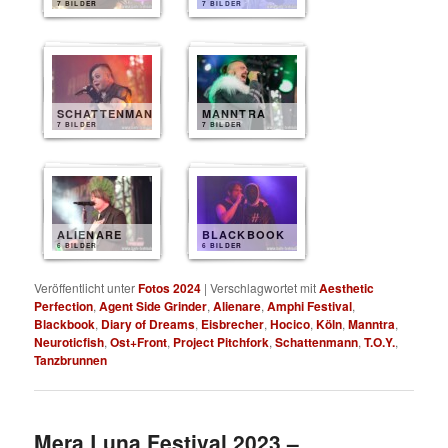
7 BILDER
7 BILDER
SCHATTENMANN
MANNTRA
7 BILDER
7 BILDER
ALIENARE
BLACKBOOK
6 BILDER
6 BILDER
Veröffentlicht unter
Fotos 2024
|
Verschlagwortet mit
Aesthetic
Perfection
,
Agent Side Grinder
,
Alienare
,
Amphi Festival
,
Blackbook
,
Diary of Dreams
,
Eisbrecher
,
Hocico
,
Köln
,
Manntra
,
Neuroticfish
,
Ost+Front
,
Project Pitchfork
,
Schattenmann
,
T.O.Y.
,
Tanzbrunnen
Mera Luna Festival 2023 –