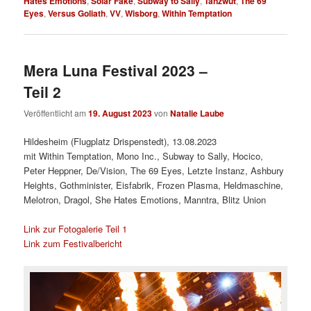
Hates Emotions
,
Solar Fake
,
Subway to Sally
,
Tanzwut
,
The 69
Eyes
,
Versus Goliath
,
VV
,
Wisborg
,
Within Temptation
Mera Luna Festival 2023 –
Teil 2
Veröffentlicht am
19. August 2023
von
Natalie Laube
Hildesheim (Flugplatz Drispenstedt), 13.08.2023
mit Within Temptation, Mono Inc., Subway to Sally, Hocico,
Peter Heppner, De/Vision, The 69 Eyes, Letzte Instanz, Ashbury
Heights, Gothminister, Eisfabrik, Frozen Plasma, Heldmaschine,
Melotron, Dragol, She Hates Emotions, Manntra, Blitz Union
Link zur Fotogalerie Teil 1
Link zum Festivalbericht