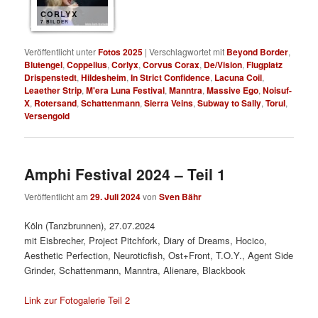
CORLYX
7 BILDER
Veröffentlicht unter
Fotos 2025
|
Verschlagwortet mit
Beyond Border
,
Blutengel
,
Coppelius
,
Corlyx
,
Corvus Corax
,
De/Vision
,
Flugplatz
Drispenstedt
,
Hildesheim
,
In Strict Confidence
,
Lacuna Coil
,
Leaether Strip
,
M'era Luna Festival
,
Manntra
,
Massive Ego
,
Noisuf-
X
,
Rotersand
,
Schattenmann
,
Sierra Veins
,
Subway to Sally
,
Torul
,
Versengold
Amphi Festival 2024 – Teil 1
Veröffentlicht am
29. Juli 2024
von
Sven Bähr
Köln (Tanzbrunnen), 27.07.2024
mit Eisbrecher, Project Pitchfork, Diary of Dreams, Hocico,
Aesthetic Perfection, Neuroticfish, Ost+Front, T.O.Y., Agent Side
Grinder, Schattenmann, Manntra, Alienare, Blackbook
Link zur Fotogalerie Teil 2