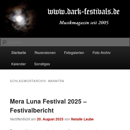
Zum
Zum
Musikmagazin seit 2005
primären
sekundären
Inhalt
Inhalt
springen
springen
DARK-FESTIVALS.DE
Suchen
Hauptmenü
Startseite
Rezensionen
Fotogalerien
Foto-Archiv
Kalender
Sonstiges
SCHLAGWORTARCHIV:
MANNTRA
Mera Luna Festival 2025 –
Festivalbericht
Veröffentlicht am
20. August 2025
von
Natalie Laube