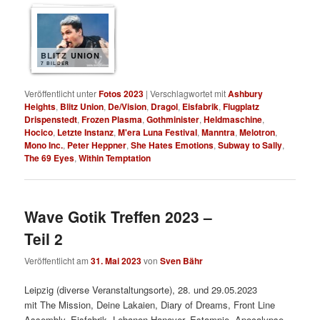
BLITZ UNION
7 BILDER
Veröffentlicht unter
Fotos 2023
|
Verschlagwortet mit
Ashbury
Heights
,
Blitz Union
,
De/Vision
,
Dragol
,
Eisfabrik
,
Flugplatz
Drispenstedt
,
Frozen Plasma
,
Gothminister
,
Heldmaschine
,
Hocico
,
Letzte Instanz
,
M'era Luna Festival
,
Manntra
,
Melotron
,
Mono Inc.
,
Peter Heppner
,
She Hates Emotions
,
Subway to Sally
,
The 69 Eyes
,
Within Temptation
Wave Gotik Treffen 2023 –
Teil 2
Veröffentlicht am
31. Mai 2023
von
Sven Bähr
Leipzig (diverse Veranstaltungsorte), 28. und 29.05.2023
mit The Mission, Deine Lakaien, Diary of Dreams, Front Line
Assembly, Eisfabrik, Lebanon Hanover, Estampie, Apocalypse