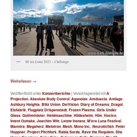
M’era Luna 2023 – Clubstage
Weiterlesen
→
Veröffentlicht unter
Konzertberichte
|
Verschlagwortet mit
A
Projection
,
Absolute Body Control
,
Agonoize
,
Amduscia
,
Antiage
,
Ashbury Heights
,
Blitz Union
,
De/Vision
,
Diary of Dreams
,
Dragol
,
Eisfabrik
,
Flugplatz Drispenstedt
,
Frozen Plasma
,
Girls Under
Glass
,
Gothminister
,
Heldmaschine
,
Hildesheim
,
Him
,
Hocico
,
Intent Outtake
,
Joachim Witt
,
Letzte Instanz
,
M'era Luna Festival
,
Manntra
,
Megaherz
,
Melotron
,
Mesh
,
Mono Inc.
,
Neuroticfish
,
Peter
Heppner
,
Project Pitchfork
,
Rabia Sorda
,
Rave the Requiem
,
She