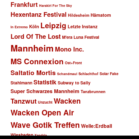
Frankfurt
Harakiri For The Sky
Hexentanz Festival
Hämatom
Hildesheim
Leipzig
Köln
Letzte Instanz
In Extremo
Lord Of The Lost
M'era Luna Festival
Mannheim
Mono Inc.
MS Connexion
Ost+Front
Saltatio Mortis
Solar Fake
Schlachthof
Schandmaul
Statistik
Stahlmann
Subway to Sally
Super Schwarzes Mannheim
Tanzbrunnen
Wacken
Tanzwut
Unzucht
Wacken Open Air
Wave Gotik Treffen
Welle:Erdball
Wiesbaden
Xandria