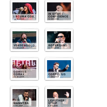
IN STRICT
LACUNA COIL
CONFIDENCE
12 BILDER
12 BILDER
VERSENGOLD
ROTERSAND
11 BILDER
11 BILDER
CORVUS
CORAX
COPPELIUS
11 BILDER
11 BILDER
LEAETHER
MANNTRA
STRIP
9 BILDER
8 BILDER