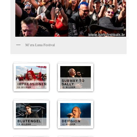
M’era Luna Festival
SUBWAY TO
IMPRESSIONEN
SALLY
50 BILDER
15 BILDER
BLUTENGEL
DEVISION
14 BILDER
12 BILDER