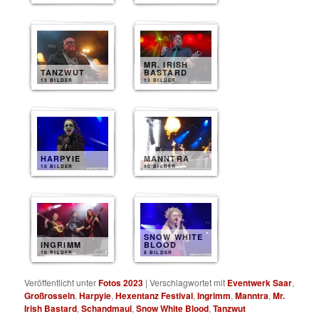
MR. IRISH
TANZWUT
BASTARD
13 BILDER
13 BILDER
HARPYIE
MANNTRA
10 BILDER
10 BILDER
SNOW WHITE
INGRIMM
BLOOD
10 BILDER
8 BILDER
Veröffentlicht unter
Fotos 2023
|
Verschlagwortet mit
Eventwerk Saar
,
Großrosseln
,
Harpyie
,
Hexentanz Festival
,
Ingrimm
,
Manntra
,
Mr.
Irish Bastard
,
Schandmaul
,
Snow White Blood
,
Tanzwut