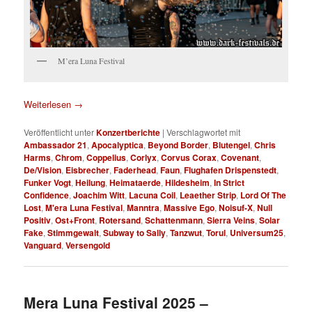
M’era Luna Festival
Weiterlesen
→
Veröffentlicht unter
Konzertberichte
|
Verschlagwortet mit
Ambassador 21
,
Apocalyptica
,
Beyond Border
,
Blutengel
,
Chris
Harms
,
Chrom
,
Coppelius
,
Corlyx
,
Corvus Corax
,
Covenant
,
De/Vision
,
Eisbrecher
,
Faderhead
,
Faun
,
Flughafen Drispenstedt
,
Funker Vogt
,
Heilung
,
Heimataerde
,
Hildesheim
,
In Strict
Confidence
,
Joachim Witt
,
Lacuna Coil
,
Leaether Strip
,
Lord Of The
Lost
,
M'era Luna Festival
,
Manntra
,
Massive Ego
,
Noisuf-X
,
Null
Positiv
,
Ost+Front
,
Rotersand
,
Schattenmann
,
Sierra Veins
,
Solar
Fake
,
Stimmgewalt
,
Subway to Sally
,
Tanzwut
,
Torul
,
Universum25
,
Vanguard
,
Versengold
Mera Luna Festival 2025 –