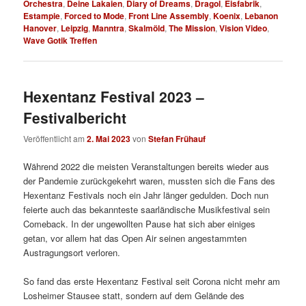
Orchestra
,
Deine Lakaien
,
Diary of Dreams
,
Dragol
,
Eisfabrik
,
Estampie
,
Forced to Mode
,
Front Line Assembly
,
Koenix
,
Lebanon
Hanover
,
Leipzig
,
Manntra
,
Skalmöld
,
The Mission
,
Vision Video
,
Wave Gotik Treffen
Hexentanz Festival 2023 –
Festivalbericht
Veröffentlicht am
2. Mai 2023
von
Stefan Frühauf
Während 2022 die meisten Veranstaltungen bereits wieder aus
der Pandemie zurückgekehrt waren, mussten sich die Fans des
Hexentanz Festivals noch ein Jahr länger gedulden. Doch nun
feierte auch das bekannteste saarländische Musikfestival sein
Comeback. In der ungewollten Pause hat sich aber einiges
getan, vor allem hat das Open Air seinen angestammten
Austragungsort verloren.
So fand das erste Hexentanz Festival seit Corona nicht mehr am
Losheimer Stausee statt, sondern auf dem Gelände des