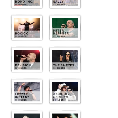
MONO INC.
SALLY
15 BILDER
13 BILDER
PETER
HOCICO
HEPPNER
12 BILDER
12 BILDER
DEVISION
THE 69 EYES
10 BILDER
10 BILDER
LETZTE
ASHBURY
INSTANZ
HEIGHTS
10 BILDER
9 BILDER