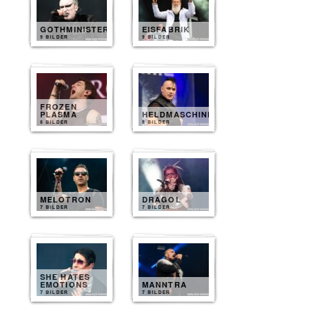
GOTHMINISTER
EISFABRIK
9 BILDER
9 BILDER
FROZEN
PLASMA
HELDMASCHINE
8 BILDER
8 BILDER
MELOTRON
DRAGOL
7 BILDER
7 BILDER
SHE HATES
EMOTIONS
MANNTRA
7 BILDER
7 BILDER