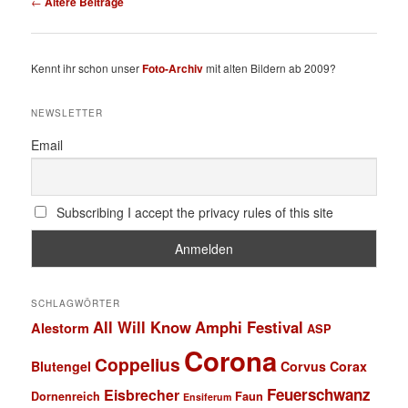
←
Ältere Beiträge
Kennt ihr schon unser
Foto-Archiv
mit alten Bildern ab 2009?
NEWSLETTER
Email
Subscribing I accept the privacy rules of this site
SCHLAGWÖRTER
All Will Know
Amphi Festival
Alestorm
ASP
Corona
Coppelius
Blutengel
Corvus Corax
Feuerschwanz
Eisbrecher
Faun
Dornenreich
Ensiferum