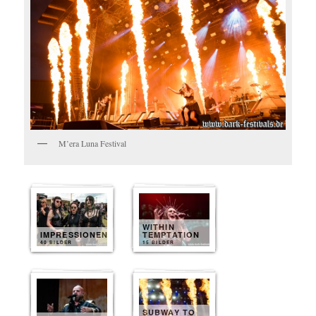
M’era Luna Festival
WITHIN
IMPRESSIONEN
TEMPTATION
40 BILDER
15 BILDER
SUBWAY TO