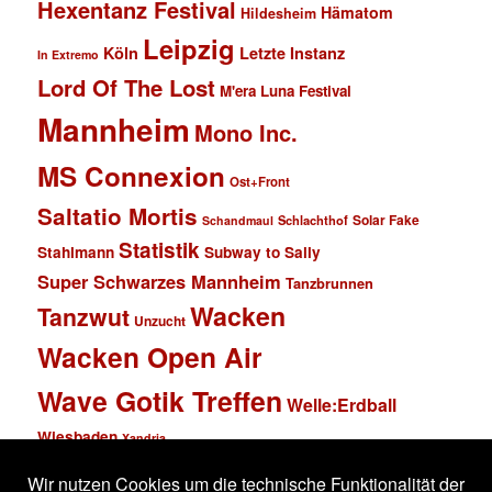
Hexentanz Festival
Hämatom
Hildesheim
Leipzig
Köln
Letzte Instanz
In Extremo
Lord Of The Lost
M'era Luna Festival
Mannheim
Mono Inc.
MS Connexion
Ost+Front
Saltatio Mortis
Solar Fake
Schlachthof
Schandmaul
Statistik
Stahlmann
Subway to Sally
Super Schwarzes Mannheim
Tanzbrunnen
Wacken
Tanzwut
Unzucht
Wacken Open Air
Wave Gotik Treffen
Welle:Erdball
Wiesbaden
Xandria