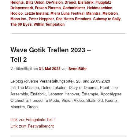
Heights
,
Blitz Union
,
De/Vision
,
Dragol
,
Eisfabrik
,
Flugplatz
Drispenstedt
,
Frozen Plasma
,
Gothminister
,
Heldmaschine
,
Hocico
,
Letzte Instanz
,
M'era Luna Festival
,
Manntra
,
Melotron
,
Mono Inc.
,
Peter Heppner
,
She Hates Emotions
,
Subway to Sally
,
The 69 Eyes
,
Within Temptation
Wave Gotik Treffen 2023 –
Teil 2
Veröffentlicht am
31. Mai 2023
von
Sven Bähr
Leipzig (diverse Veranstaltungsorte), 28. und 29.05.2023
mit The Mission, Deine Lakaien, Diary of Dreams, Front Line
Assembly, Eisfabrik, Lebanon Hanover, Estampie, Apocalypse
Orchestra, Forced To Mode, Vision Video, Skálmöld, Koenix,
Manntra, Dragol
Link zur Fotogalerie Teil 1
Link zum Festivalbericht