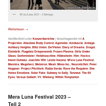
M’era Luna 2023 – Clubstage
Weiterlesen
→
Veröffentlicht unter
Konzertberichte
|
Verschlagwortet mit
A
Projection
,
Absolute Body Control
,
Agonoize
,
Amduscia
,
Antiage
,
Ashbury Heights
,
Blitz Union
,
De/Vision
,
Diary of Dreams
,
Dragol
,
Eisfabrik
,
Flugplatz Drispenstedt
,
Frozen Plasma
,
Girls Under
Glass
,
Gothminister
,
Heldmaschine
,
Hildesheim
,
Him
,
Hocico
,
Intent Outtake
,
Joachim Witt
,
Letzte Instanz
,
M'era Luna Festival
,
Manntra
,
Megaherz
,
Melotron
,
Mesh
,
Mono Inc.
,
Neuroticfish
,
Peter
Heppner
,
Project Pitchfork
,
Rabia Sorda
,
Rave the Requiem
,
She
Hates Emotions
,
Solar Fake
,
Subway to Sally
,
Tanzwut
,
The 69
Eyes
,
Versus Goliath
,
VV
,
Wisborg
,
Within Temptation
Mera Luna Festival 2023 –
Teil 2