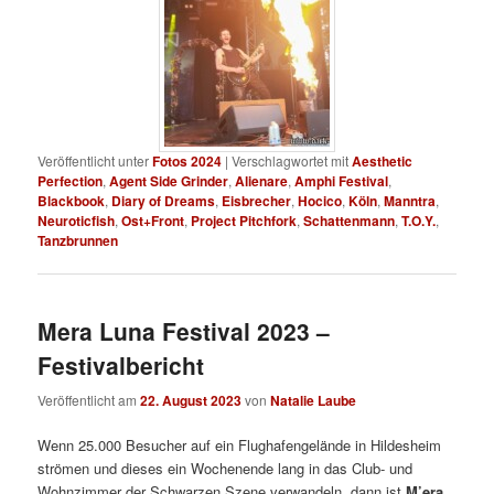
Veröffentlicht unter
Fotos 2024
|
Verschlagwortet mit
Aesthetic
Perfection
,
Agent Side Grinder
,
Alienare
,
Amphi Festival
,
Blackbook
,
Diary of Dreams
,
Eisbrecher
,
Hocico
,
Köln
,
Manntra
,
Neuroticfish
,
Ost+Front
,
Project Pitchfork
,
Schattenmann
,
T.O.Y.
,
Tanzbrunnen
Mera Luna Festival 2023 –
Festivalbericht
Veröffentlicht am
22. August 2023
von
Natalie Laube
Wenn 25.000 Besucher auf ein Flughafengelände in Hildesheim
strömen und dieses ein Wochenende lang in das Club- und
Wohnzimmer der Schwarzen Szene verwandeln, dann ist
M’era