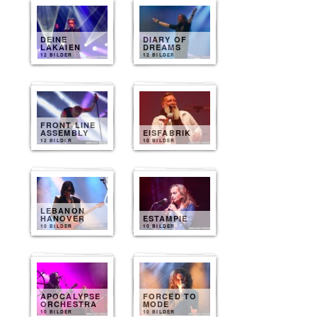
DEINE
DIARY OF
LAKAIEN
DREAMS
12 BILDER
12 BILDER
FRONT LINE
ASSEMBLY
EISFABRIK
12 BILDER
10 BILDER
LEBANON
HANOVER
ESTAMPIE
10 BILDER
10 BILDER
APOCALYPSE
FORCED TO
ORCHESTRA
MODE
10 BILDER
10 BILDER