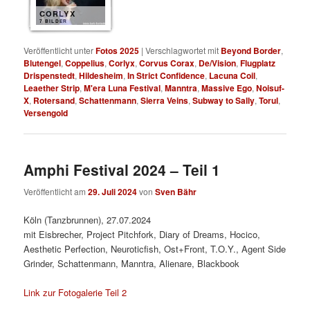
CORLYX
7 BILDER
Veröffentlicht unter
Fotos 2025
|
Verschlagwortet mit
Beyond Border
,
Blutengel
,
Coppelius
,
Corlyx
,
Corvus Corax
,
De/Vision
,
Flugplatz
Drispenstedt
,
Hildesheim
,
In Strict Confidence
,
Lacuna Coil
,
Leaether Strip
,
M'era Luna Festival
,
Manntra
,
Massive Ego
,
Noisuf-
X
,
Rotersand
,
Schattenmann
,
Sierra Veins
,
Subway to Sally
,
Torul
,
Versengold
Amphi Festival 2024 – Teil 1
Veröffentlicht am
29. Juli 2024
von
Sven Bähr
Köln (Tanzbrunnen), 27.07.2024
mit Eisbrecher, Project Pitchfork, Diary of Dreams, Hocico,
Aesthetic Perfection, Neuroticfish, Ost+Front, T.O.Y., Agent Side
Grinder, Schattenmann, Manntra, Alienare, Blackbook
Link zur Fotogalerie Teil 2