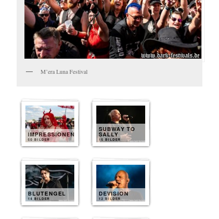
M’era Luna Festival
SUBWAY TO
IMPRESSIONEN
SALLY
50 BILDER
15 BILDER
BLUTENGEL
DEVISION
14 BILDER
12 BILDER