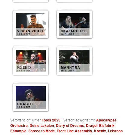
VISION VIDEO
SKALMOELD
10 BILDER
10 BILDER
KOENIX
MANNTRA
10 BILDER
10 BILDER
DRAGOL
10 BILDER
Veröffentlicht unter
Fotos 2023
|
Verschlagwortet mit
Apocalypse
Orchestra
,
Deine Lakaien
,
Diary of Dreams
,
Dragol
,
Eisfabrik
,
Estampie
,
Forced to Mode
,
Front Line Assembly
,
Koenix
,
Lebanon