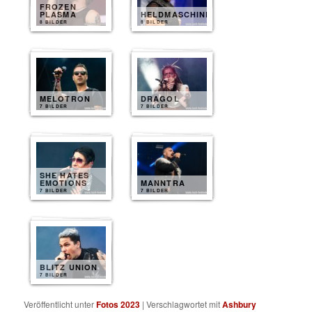
FROZEN
PLASMA
HELDMASCHINE
8 BILDER
8 BILDER
MELOTRON
DRAGOL
7 BILDER
7 BILDER
SHE HATES
EMOTIONS
MANNTRA
7 BILDER
7 BILDER
BLITZ UNION
7 BILDER
Veröffentlicht unter
Fotos 2023
|
Verschlagwortet mit
Ashbury