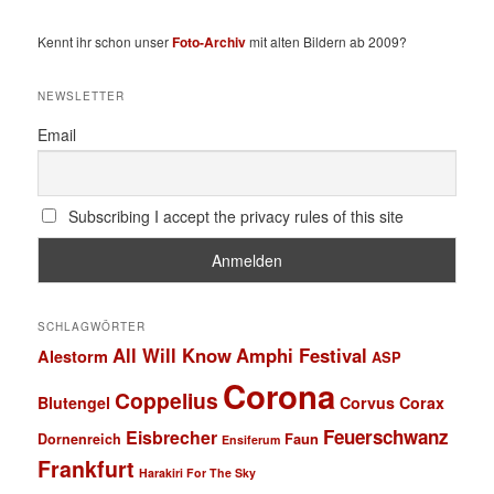
Kennt ihr schon unser
Foto-Archiv
mit alten Bildern ab 2009?
NEWSLETTER
Email
Subscribing I accept the privacy rules of this site
SCHLAGWÖRTER
All Will Know
Amphi Festival
Alestorm
ASP
Corona
Coppelius
Blutengel
Corvus Corax
Feuerschwanz
Eisbrecher
Faun
Dornenreich
Ensiferum
Frankfurt
Harakiri For The Sky