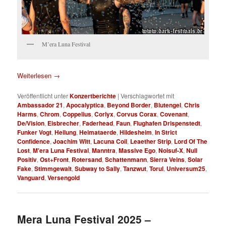
M’era Luna Festival
Weiterlesen
→
Veröffentlicht unter
Konzertberichte
|
Verschlagwortet mit
Ambassador 21
,
Apocalyptica
,
Beyond Border
,
Blutengel
,
Chris
Harms
,
Chrom
,
Coppelius
,
Corlyx
,
Corvus Corax
,
Covenant
,
De/Vision
,
Eisbrecher
,
Faderhead
,
Faun
,
Flughafen Drispenstedt
,
Funker Vogt
,
Heilung
,
Heimataerde
,
Hildesheim
,
In Strict
Confidence
,
Joachim Witt
,
Lacuna Coil
,
Leaether Strip
,
Lord Of The
Lost
,
M'era Luna Festival
,
Manntra
,
Massive Ego
,
Noisuf-X
,
Null
Positiv
,
Ost+Front
,
Rotersand
,
Schattenmann
,
Sierra Veins
,
Solar
Fake
,
Stimmgewalt
,
Subway to Sally
,
Tanzwut
,
Torul
,
Universum25
,
Vanguard
,
Versengold
Mera Luna Festival 2025 –