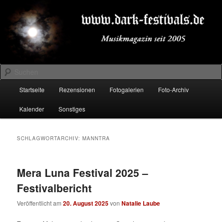
Zum
Zum
Musikmagazin seit 2005
primären
sekundären
Inhalt
Inhalt
springen
springen
DARK-FESTIVALS.DE
Suchen
Hauptmenü
Startseite
Rezensionen
Fotogalerien
Foto-Archiv
Kalender
Sonstiges
SCHLAGWORTARCHIV:
MANNTRA
Mera Luna Festival 2025 –
Festivalbericht
Veröffentlicht am
20. August 2025
von
Natalie Laube