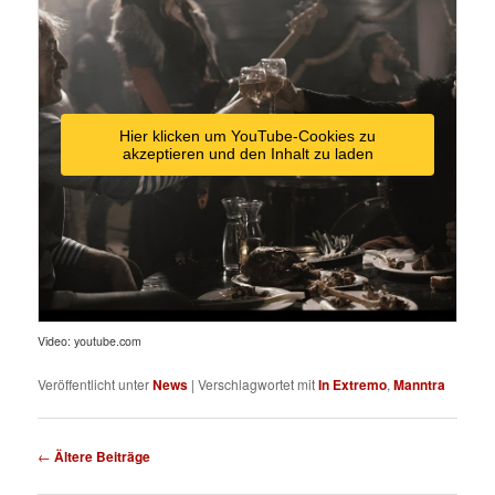
Hier klicken um YouTube-Cookies zu
akzeptieren und den Inhalt zu laden
Video: youtube.com
Veröffentlicht unter
News
|
Verschlagwortet mit
In Extremo
,
Manntra
Beitragsnavigation
←
Ältere Beiträge