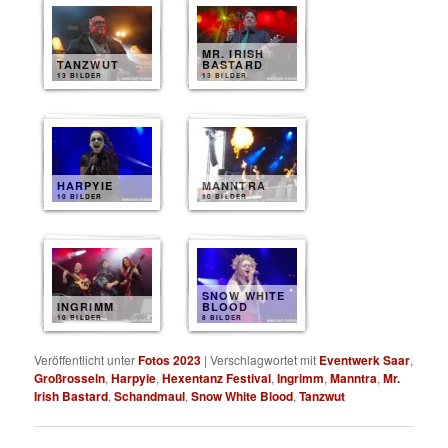
MR. IRISH
TANZWUT
BASTARD
13 BILDER
13 BILDER
HARPYIE
MANNTRA
10 BILDER
10 BILDER
SNOW WHITE
INGRIMM
BLOOD
10 BILDER
8 BILDER
Veröffentlicht unter
Fotos 2023
|
Verschlagwortet mit
Eventwerk Saar
,
Großrosseln
,
Harpyie
,
Hexentanz Festival
,
Ingrimm
,
Manntra
,
Mr.
Irish Bastard
,
Schandmaul
,
Snow White Blood
,
Tanzwut