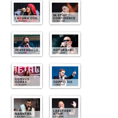
IN STRICT
LACUNA COIL
CONFIDENCE
12 BILDER
12 BILDER
VERSENGOLD
ROTERSAND
11 BILDER
11 BILDER
CORVUS
CORAX
COPPELIUS
11 BILDER
11 BILDER
LEAETHER
MANNTRA
STRIP
9 BILDER
8 BILDER