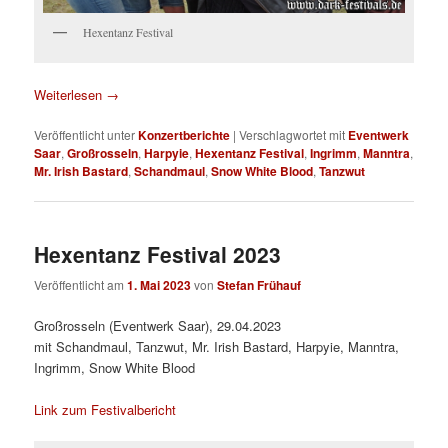
Hexentanz Festival
Weiterlesen
→
Veröffentlicht unter
Konzertberichte
|
Verschlagwortet mit
Eventwerk
Saar
,
Großrosseln
,
Harpyie
,
Hexentanz Festival
,
Ingrimm
,
Manntra
,
Mr. Irish Bastard
,
Schandmaul
,
Snow White Blood
,
Tanzwut
Hexentanz Festival 2023
Veröffentlicht am
1. Mai 2023
von
Stefan Frühauf
Großrosseln (Eventwerk Saar), 29.04.2023
mit Schandmaul, Tanzwut, Mr. Irish Bastard, Harpyie, Manntra,
Ingrimm, Snow White Blood
Link zum Festivalbericht