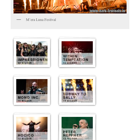
M’era Luna Festival
WITHIN
IMPRESSIONEN
TEMPTATION
40 BILDER
15 BILDER
SUBWAY TO
MONO INC.
SALLY
15 BILDER
13 BILDER
PETER
HOCICO
HEPPNER
12 BILDER
12 BILDER