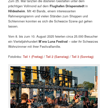
Zum 25. Mal tanzten die düsteren Gestalten unter dem
prächtigen Vollmond auf dem
Flughafen Drispenstedt
in
Hildesheim
. Mit 40 Bands, einem interessanten
Rahmenprogramm und vielen Ständen zum Shoppen und
Schlemmen konnten es sich die Schwarze Szene gut gehen
lassen.
Vom 8. bis zum 10. August 2025 feierten circa 25.000 Besucher
ein Vierteljahrhundert
M’era Luna Festival
– oder ihr Schwarzes
Wohnzimmer mit ihrer Festivalfamilie.
Fotolinks:
Teil 1 (Freitag)
/
Teil 2 (Samstag)
/
Teil 3 (Sonntag)