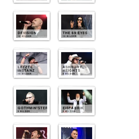
DEVISION
THE 69 EYES
10 BILDER
10 BILDER
LETZTE
ASHBURY
INSTANZ
HEIGHTS
10 BILDER
9 BILDER
GOTHMINISTER
EISFABRIK
9 BILDER
9 BILDER