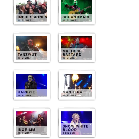
IMPRESSIONEN
SCHANDMAUL
15 BILDER
15 BILDER
MR. IRISH
TANZWUT
BASTARD
13 BILDER
13 BILDER
HARPYIE
MANNTRA
10 BILDER
10 BILDER
SNOW WHITE
INGRIMM
BLOOD
10 BILDER
8 BILDER