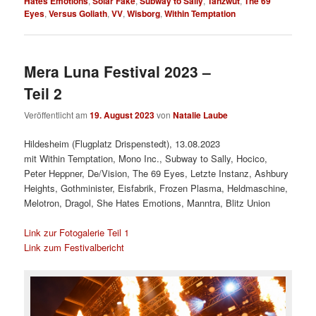
Hates Emotions
,
Solar Fake
,
Subway to Sally
,
Tanzwut
,
The 69
Eyes
,
Versus Goliath
,
VV
,
Wisborg
,
Within Temptation
Mera Luna Festival 2023 –
Teil 2
Veröffentlicht am
19. August 2023
von
Natalie Laube
Hildesheim (Flugplatz Drispenstedt), 13.08.2023
mit Within Temptation, Mono Inc., Subway to Sally, Hocico,
Peter Heppner, De/Vision, The 69 Eyes, Letzte Instanz, Ashbury
Heights, Gothminister, Eisfabrik, Frozen Plasma, Heldmaschine,
Melotron, Dragol, She Hates Emotions, Manntra, Blitz Union
Link zur Fotogalerie Teil 1
Link zum Festivalbericht