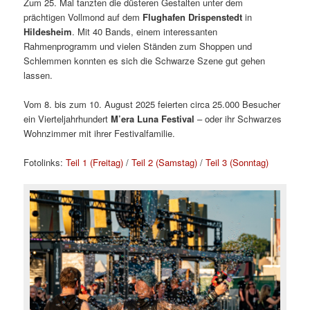
Zum 25. Mal tanzten die düsteren Gestalten unter dem
prächtigen Vollmond auf dem
Flughafen Drispenstedt
in
Hildesheim
. Mit 40 Bands, einem interessanten
Rahmenprogramm und vielen Ständen zum Shoppen und
Schlemmen konnten es sich die Schwarze Szene gut gehen
lassen.
Vom 8. bis zum 10. August 2025 feierten circa 25.000 Besucher
ein Vierteljahrhundert
M’era Luna Festival
– oder ihr Schwarzes
Wohnzimmer mit ihrer Festivalfamilie.
Fotolinks:
Teil 1 (Freitag)
/
Teil 2 (Samstag)
/
Teil 3 (Sonntag)