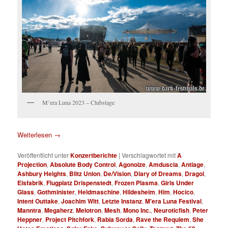
M’era Luna 2023 – Clubstage
Weiterlesen
→
Veröffentlicht unter
Konzertberichte
|
Verschlagwortet mit
A
Projection
,
Absolute Body Control
,
Agonoize
,
Amduscia
,
Antiage
,
Ashbury Heights
,
Blitz Union
,
De/Vision
,
Diary of Dreams
,
Dragol
,
Eisfabrik
,
Flugplatz Drispenstedt
,
Frozen Plasma
,
Girls Under
Glass
,
Gothminister
,
Heldmaschine
,
Hildesheim
,
Him
,
Hocico
,
Intent Outtake
,
Joachim Witt
,
Letzte Instanz
,
M'era Luna Festival
,
Manntra
,
Megaherz
,
Melotron
,
Mesh
,
Mono Inc.
,
Neuroticfish
,
Peter
Heppner
,
Project Pitchfork
,
Rabia Sorda
,
Rave the Requiem
,
She