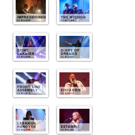
IMPRESSIONEN
THE MISSION
60 BILDER
15 BILDER
DEINE
DIARY OF
LAKAIEN
DREAMS
12 BILDER
12 BILDER
FRONT LINE
ASSEMBLY
EISFABRIK
12 BILDER
10 BILDER
LEBANON
HANOVER
ESTAMPIE
10 BILDER
10 BILDER