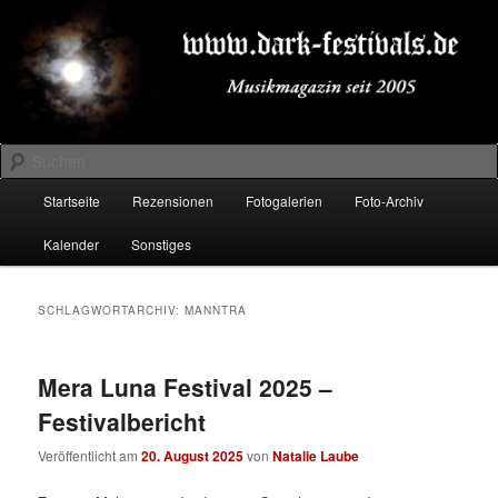
Zum
Zum
Musikmagazin seit 2005
primären
sekundären
Inhalt
Inhalt
springen
springen
DARK-FESTIVALS.DE
Suchen
Hauptmenü
Startseite
Rezensionen
Fotogalerien
Foto-Archiv
Kalender
Sonstiges
SCHLAGWORTARCHIV:
MANNTRA
Mera Luna Festival 2025 –
Festivalbericht
Veröffentlicht am
20. August 2025
von
Natalie Laube