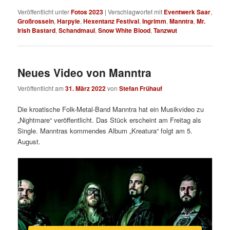
Veröffentlicht unter
Fotos 2023
|
Verschlagwortet mit
Eventwerk Saar
,
Großrosseln
,
Harpyie
,
Hexentanz Festival
,
Ingrimm
,
Manntra
,
Mr.
Irish Bastard
,
Schandmaul
,
Snow White Blood
,
Tanzwut
Neues Video von Manntra
Veröffentlicht am
31. März 2022
von
Stefan Frühauf
Die kroatische Folk-Metal-Band Manntra hat ein Musikvideo zu
„Nightmare“ veröffentlicht. Das Stück erscheint am Freitag als
Single. Manntras kommendes Album „Kreatura“ folgt am 5.
August.