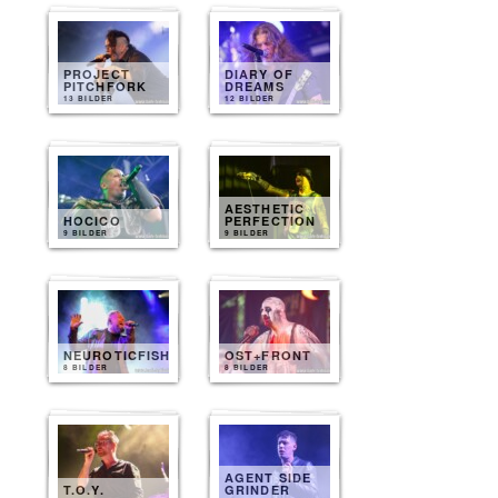
PROJECT
DIARY OF
PITCHFORK
DREAMS
13 BILDER
12 BILDER
AESTHETIC
HOCICO
PERFECTION
9 BILDER
9 BILDER
NEUROTICFISH
OST+FRONT
8 BILDER
8 BILDER
AGENT SIDE
T.O.Y.
GRINDER