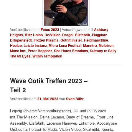
Veröffentlicht unter
Fotos 2023
|
Verschlagwortet mit
Ashbury
Heights
,
Blitz Union
,
De/Vision
,
Dragol
,
Eisfabrik
,
Flugplatz
Drispenstedt
,
Frozen Plasma
,
Gothminister
,
Heldmaschine
,
Hocico
,
Letzte Instanz
,
M'era Luna Festival
,
Manntra
,
Melotron
,
Mono Inc.
,
Peter Heppner
,
She Hates Emotions
,
Subway to Sally
,
The 69 Eyes
,
Within Temptation
Wave Gotik Treffen 2023 –
Teil 2
Veröffentlicht am
31. Mai 2023
von
Sven Bähr
Leipzig (diverse Veranstaltungsorte), 28. und 29.05.2023
mit The Mission, Deine Lakaien, Diary of Dreams, Front Line
Assembly, Eisfabrik, Lebanon Hanover, Estampie, Apocalypse
Orchestra, Forced To Mode, Vision Video, Skálmöld, Koenix,