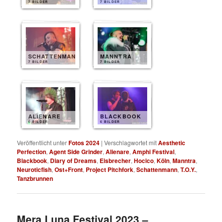
7 BILDER
7 BILDER
SCHATTENMANN
MANNTRA
7 BILDER
7 BILDER
ALIENARE
BLACKBOOK
6 BILDER
6 BILDER
Veröffentlicht unter
Fotos 2024
|
Verschlagwortet mit
Aesthetic
Perfection
,
Agent Side Grinder
,
Alienare
,
Amphi Festival
,
Blackbook
,
Diary of Dreams
,
Eisbrecher
,
Hocico
,
Köln
,
Manntra
,
Neuroticfish
,
Ost+Front
,
Project Pitchfork
,
Schattenmann
,
T.O.Y.
,
Tanzbrunnen
Mera Luna Festival 2023 –