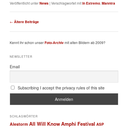
Veröffentlicht unter
News
|
Verschlagwortet mit
In Extremo
,
Manntra
Beitragsnavigation
←
Ältere Beiträge
Kennt ihr schon unser
Foto-Archiv
mit alten Bildern ab 2009?
NEWSLETTER
Email
Subscribing I accept the privacy rules of this site
SCHLAGWÖRTER
All Will Know
Amphi Festival
Alestorm
ASP