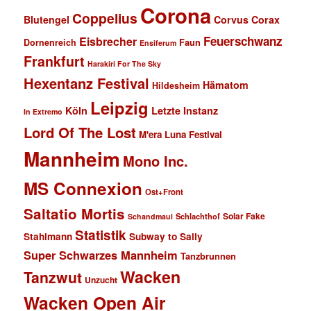
Corona
Coppelius
Blutengel
Corvus Corax
Feuerschwanz
Eisbrecher
Faun
Dornenreich
Ensiferum
Frankfurt
Harakiri For The Sky
Hexentanz Festival
Hämatom
Hildesheim
Leipzig
Köln
Letzte Instanz
In Extremo
Lord Of The Lost
M'era Luna Festival
Mannheim
Mono Inc.
MS Connexion
Ost+Front
Saltatio Mortis
Solar Fake
Schlachthof
Schandmaul
Statistik
Stahlmann
Subway to Sally
Super Schwarzes Mannheim
Tanzbrunnen
Wacken
Tanzwut
Unzucht
Wacken Open Air