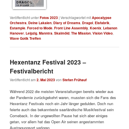
DRAGOL
10 BILDER
Veröffentlicht unter
Fotos 2023
|
Verschlagwortet mit
Apocalypse
Orchestra
,
Deine Lakaien
,
Diary of Dreams
,
Dragol
,
Eisfabrik
,
Estampie
,
Forced to Mode
,
Front Line Assembly
,
Koenix
,
Lebanon
Hanover
,
Leipzig
,
Manntra
,
Skalmöld
,
The Mission
,
Vision Video
,
Wave Gotik Treffen
Hexentanz Festival 2023 –
Festivalbericht
Veröffentlicht am
2. Mai 2023
von
Stefan Frühauf
Während 2022 die meisten Veranstaltungen bereits wieder aus
der Pandemie zurückgekehrt waren, mussten sich die Fans des
Hexentanz Festivals noch ein Jahr länger gedulden. Doch nun
feierte auch das bekannteste saarländische Musikfestival sein
Comeback. In der ungewollten Pause hat sich aber einiges
getan, vor allem hat das Open Air seinen angestammten
Austragungsort verloren.