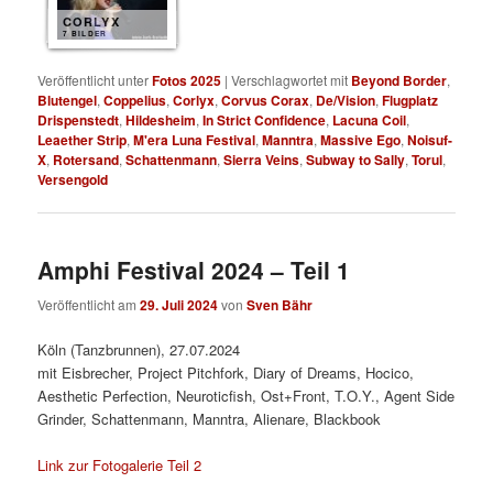
CORLYX
7 BILDER
Veröffentlicht unter
Fotos 2025
|
Verschlagwortet mit
Beyond Border
,
Blutengel
,
Coppelius
,
Corlyx
,
Corvus Corax
,
De/Vision
,
Flugplatz
Drispenstedt
,
Hildesheim
,
In Strict Confidence
,
Lacuna Coil
,
Leaether Strip
,
M'era Luna Festival
,
Manntra
,
Massive Ego
,
Noisuf-
X
,
Rotersand
,
Schattenmann
,
Sierra Veins
,
Subway to Sally
,
Torul
,
Versengold
Amphi Festival 2024 – Teil 1
Veröffentlicht am
29. Juli 2024
von
Sven Bähr
Köln (Tanzbrunnen), 27.07.2024
mit Eisbrecher, Project Pitchfork, Diary of Dreams, Hocico,
Aesthetic Perfection, Neuroticfish, Ost+Front, T.O.Y., Agent Side
Grinder, Schattenmann, Manntra, Alienare, Blackbook
Link zur Fotogalerie Teil 2