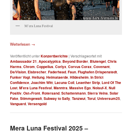
M’era Luna Festival
Weiterlesen
→
Veröffentlicht unter
Konzertberichte
|
Verschlagwortet mit
Ambassador 21
,
Apocalyptica
,
Beyond Border
,
Blutengel
,
Chris
Harms
,
Chrom
,
Coppelius
,
Corlyx
,
Corvus Corax
,
Covenant
,
De/Vision
,
Eisbrecher
,
Faderhead
,
Faun
,
Flughafen Drispenstedt
,
Funker Vogt
,
Heilung
,
Heimataerde
,
Hildesheim
,
In Strict
Confidence
,
Joachim Witt
,
Lacuna Coil
,
Leaether Strip
,
Lord Of The
Lost
,
M'era Luna Festival
,
Manntra
,
Massive Ego
,
Noisuf-X
,
Null
Positiv
,
Ost+Front
,
Rotersand
,
Schattenmann
,
Sierra Veins
,
Solar
Fake
,
Stimmgewalt
,
Subway to Sally
,
Tanzwut
,
Torul
,
Universum25
,
Vanguard
,
Versengold
Mera Luna Festival 2025 –