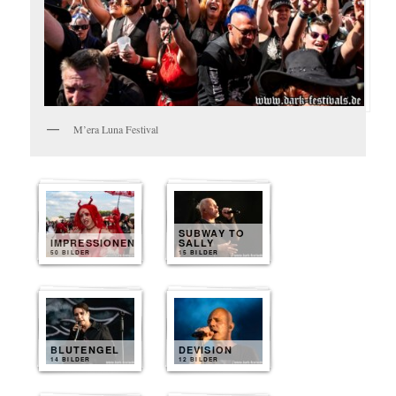
M’era Luna Festival
SUBWAY TO
IMPRESSIONEN
SALLY
50 BILDER
15 BILDER
BLUTENGEL
DEVISION
14 BILDER
12 BILDER