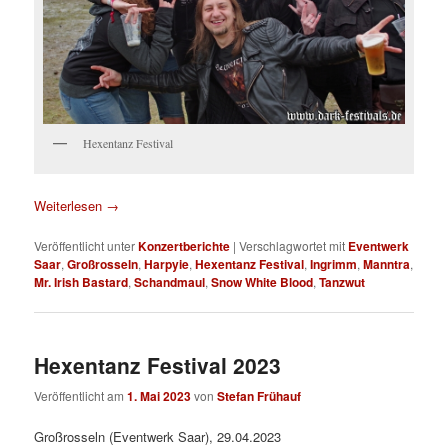
Hexentanz Festival
Weiterlesen
→
Veröffentlicht unter
Konzertberichte
|
Verschlagwortet mit
Eventwerk
Saar
,
Großrosseln
,
Harpyie
,
Hexentanz Festival
,
Ingrimm
,
Manntra
,
Mr. Irish Bastard
,
Schandmaul
,
Snow White Blood
,
Tanzwut
Hexentanz Festival 2023
Veröffentlicht am
1. Mai 2023
von
Stefan Frühauf
Großrosseln (Eventwerk Saar), 29.04.2023