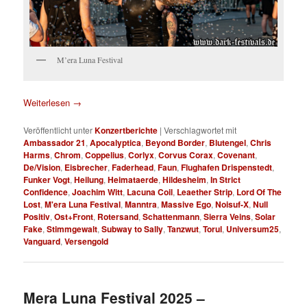
M’era Luna Festival
Weiterlesen
→
Veröffentlicht unter
Konzertberichte
|
Verschlagwortet mit
Ambassador 21
,
Apocalyptica
,
Beyond Border
,
Blutengel
,
Chris
Harms
,
Chrom
,
Coppelius
,
Corlyx
,
Corvus Corax
,
Covenant
,
De/Vision
,
Eisbrecher
,
Faderhead
,
Faun
,
Flughafen Drispenstedt
,
Funker Vogt
,
Heilung
,
Heimataerde
,
Hildesheim
,
In Strict
Confidence
,
Joachim Witt
,
Lacuna Coil
,
Leaether Strip
,
Lord Of The
Lost
,
M'era Luna Festival
,
Manntra
,
Massive Ego
,
Noisuf-X
,
Null
Positiv
,
Ost+Front
,
Rotersand
,
Schattenmann
,
Sierra Veins
,
Solar
Fake
,
Stimmgewalt
,
Subway to Sally
,
Tanzwut
,
Torul
,
Universum25
,
Vanguard
,
Versengold
Mera Luna Festival 2025 –