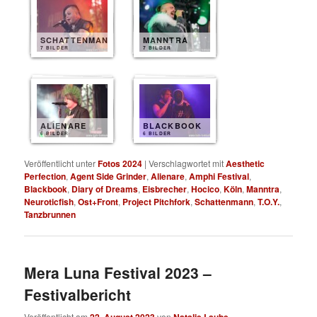
SCHATTENMANN
MANNTRA
7 BILDER
7 BILDER
ALIENARE
BLACKBOOK
6 BILDER
6 BILDER
Veröffentlicht unter
Fotos 2024
|
Verschlagwortet mit
Aesthetic
Perfection
,
Agent Side Grinder
,
Alienare
,
Amphi Festival
,
Blackbook
,
Diary of Dreams
,
Eisbrecher
,
Hocico
,
Köln
,
Manntra
,
Neuroticfish
,
Ost+Front
,
Project Pitchfork
,
Schattenmann
,
T.O.Y.
,
Tanzbrunnen
Mera Luna Festival 2023 –
Festivalbericht
Veröffentlicht am
22. August 2023
von
Natalie Laube