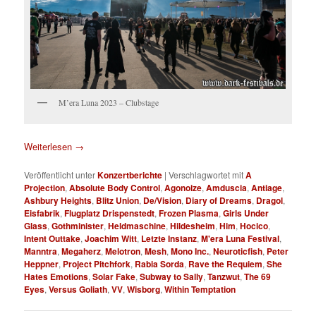
M’era Luna 2023 – Clubstage
Weiterlesen
→
Veröffentlicht unter
Konzertberichte
|
Verschlagwortet mit
A
Projection
,
Absolute Body Control
,
Agonoize
,
Amduscia
,
Antiage
,
Ashbury Heights
,
Blitz Union
,
De/Vision
,
Diary of Dreams
,
Dragol
,
Eisfabrik
,
Flugplatz Drispenstedt
,
Frozen Plasma
,
Girls Under
Glass
,
Gothminister
,
Heldmaschine
,
Hildesheim
,
Him
,
Hocico
,
Intent Outtake
,
Joachim Witt
,
Letzte Instanz
,
M'era Luna Festival
,
Manntra
,
Megaherz
,
Melotron
,
Mesh
,
Mono Inc.
,
Neuroticfish
,
Peter
Heppner
,
Project Pitchfork
,
Rabia Sorda
,
Rave the Requiem
,
She
Hates Emotions
,
Solar Fake
,
Subway to Sally
,
Tanzwut
,
The 69
Eyes
,
Versus Goliath
,
VV
,
Wisborg
,
Within Temptation