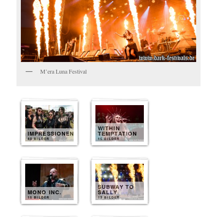
M’era Luna Festival
WITHIN
IMPRESSIONEN
TEMPTATION
40 BILDER
15 BILDER
SUBWAY TO
MONO INC.
SALLY
15 BILDER
13 BILDER