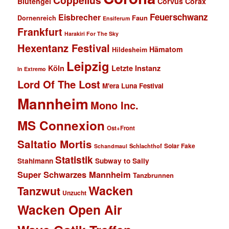
Coppelius
Blutengel
Corvus Corax
Feuerschwanz
Eisbrecher
Faun
Dornenreich
Ensiferum
Frankfurt
Harakiri For The Sky
Hexentanz Festival
Hämatom
Hildesheim
Leipzig
Köln
Letzte Instanz
In Extremo
Lord Of The Lost
M'era Luna Festival
Mannheim
Mono Inc.
MS Connexion
Ost+Front
Saltatio Mortis
Solar Fake
Schlachthof
Schandmaul
Statistik
Stahlmann
Subway to Sally
Super Schwarzes Mannheim
Tanzbrunnen
Wacken
Tanzwut
Unzucht
Wacken Open Air