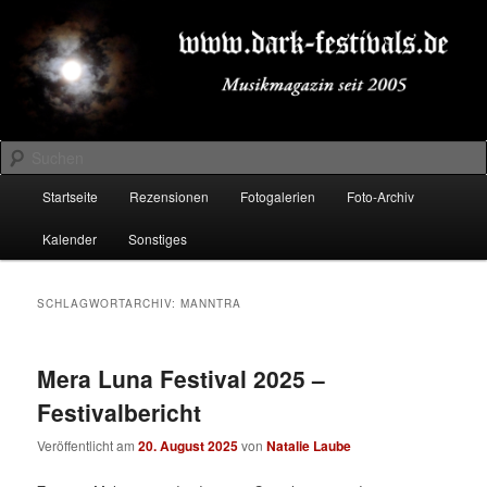
Zum
Zum
Musikmagazin seit 2005
primären
sekundären
Inhalt
Inhalt
springen
springen
DARK-FESTIVALS.DE
Suchen
Hauptmenü
Startseite
Rezensionen
Fotogalerien
Foto-Archiv
Kalender
Sonstiges
SCHLAGWORTARCHIV:
MANNTRA
Mera Luna Festival 2025 –
Festivalbericht
Veröffentlicht am
20. August 2025
von
Natalie Laube