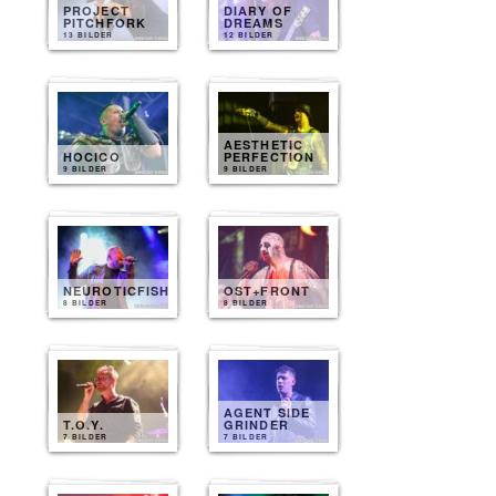
PROJECT
DIARY OF
PITCHFORK
DREAMS
13 BILDER
12 BILDER
AESTHETIC
HOCICO
PERFECTION
9 BILDER
9 BILDER
NEUROTICFISH
OST+FRONT
8 BILDER
8 BILDER
AGENT SIDE
T.O.Y.
GRINDER
7 BILDER
7 BILDER