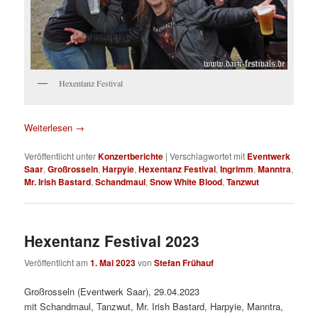
Hexentanz Festival
Weiterlesen
→
Veröffentlicht unter
Konzertberichte
|
Verschlagwortet mit
Eventwerk
Saar
,
Großrosseln
,
Harpyie
,
Hexentanz Festival
,
Ingrimm
,
Manntra
,
Mr. Irish Bastard
,
Schandmaul
,
Snow White Blood
,
Tanzwut
Hexentanz Festival 2023
Veröffentlicht am
1. Mai 2023
von
Stefan Frühauf
Großrosseln (Eventwerk Saar), 29.04.2023
mit Schandmaul, Tanzwut, Mr. Irish Bastard, Harpyie, Manntra,