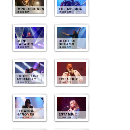
IMPRESSIONEN
THE MISSION
60 BILDER
15 BILDER
DEINE
DIARY OF
LAKAIEN
DREAMS
12 BILDER
12 BILDER
FRONT LINE
ASSEMBLY
EISFABRIK
12 BILDER
10 BILDER
LEBANON
HANOVER
ESTAMPIE
10 BILDER
10 BILDER