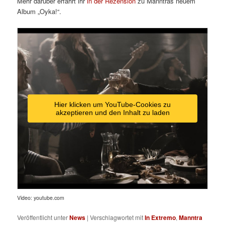
Mehr darüber erfahrt ihr
in der Rezension
zu Manntras neuem
Album „Oyka!“.
Hier klicken um YouTube-Cookies zu
akzeptieren und den Inhalt zu laden
Video: youtube.com
Veröffentlicht unter
News
|
Verschlagwortet mit
In Extremo
,
Manntra