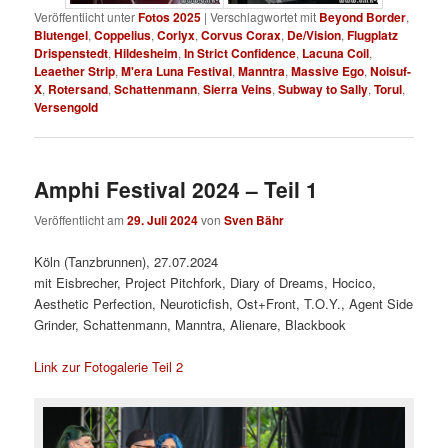
Veröffentlicht unter
Fotos 2025
|
Verschlagwortet mit
Beyond Border
,
Blutengel
,
Coppelius
,
Corlyx
,
Corvus Corax
,
De/Vision
,
Flugplatz
Drispenstedt
,
Hildesheim
,
In Strict Confidence
,
Lacuna Coil
,
Leaether Strip
,
M'era Luna Festival
,
Manntra
,
Massive Ego
,
Noisuf-
X
,
Rotersand
,
Schattenmann
,
Sierra Veins
,
Subway to Sally
,
Torul
,
Versengold
Amphi Festival 2024 – Teil 1
Veröffentlicht am
29. Juli 2024
von
Sven Bähr
Köln (Tanzbrunnen), 27.07.2024
mit Eisbrecher, Project Pitchfork, Diary of Dreams, Hocico,
Aesthetic Perfection, Neuroticfish, Ost+Front, T.O.Y., Agent Side
Grinder, Schattenmann, Manntra, Alienare, Blackbook
Link zur Fotogalerie Teil 2