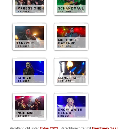
IMPRESSIONEN
SCHANDMAUL
15 BILDER
15 BILDER
MR. IRISH
TANZWUT
BASTARD
13 BILDER
13 BILDER
HARPYIE
MANNTRA
10 BILDER
10 BILDER
SNOW WHITE
INGRIMM
BLOOD
10 BILDER
8 BILDER
Veröffentlicht unter
Fotos 2023
|
Verschlagwortet mit
Eventwerk Saar
,