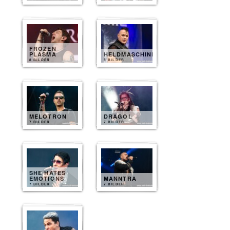
FROZEN
PLASMA
HELDMASCHINE
8 BILDER
8 BILDER
MELOTRON
DRAGOL
7 BILDER
7 BILDER
SHE HATES
EMOTIONS
MANNTRA
7 BILDER
7 BILDER