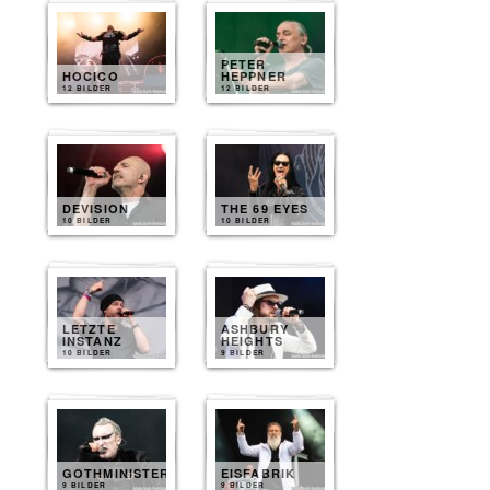
PETER
HOCICO
HEPPNER
12 BILDER
12 BILDER
DEVISION
THE 69 EYES
10 BILDER
10 BILDER
LETZTE
ASHBURY
INSTANZ
HEIGHTS
10 BILDER
9 BILDER
GOTHMINISTER
EISFABRIK
9 BILDER
9 BILDER