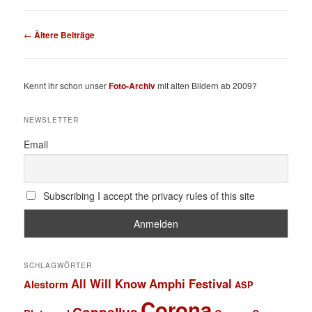
Beitragsnavigation
←
Ältere Beiträge
Kennt ihr schon unser
Foto-Archiv
mit alten Bildern ab 2009?
NEWSLETTER
Email
Subscribing I accept the privacy rules of this site
SCHLAGWÖRTER
All Will Know
Amphi Festival
Alestorm
ASP
Corona