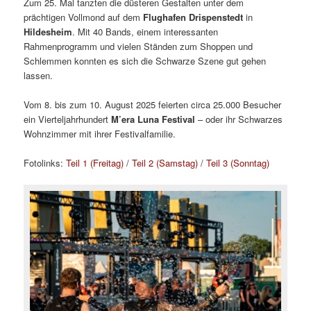
Zum 25. Mal tanzten die düsteren Gestalten unter dem
prächtigen Vollmond auf dem
Flughafen Drispenstedt
in
Hildesheim
. Mit 40 Bands, einem interessanten
Rahmenprogramm und vielen Ständen zum Shoppen und
Schlemmen konnten es sich die Schwarze Szene gut gehen
lassen.
Vom 8. bis zum 10. August 2025 feierten circa 25.000 Besucher
ein Vierteljahrhundert
M’era Luna Festival
– oder ihr Schwarzes
Wohnzimmer mit ihrer Festivalfamilie.
Fotolinks:
Teil 1 (Freitag)
/
Teil 2 (Samstag)
/
Teil 3 (Sonntag)