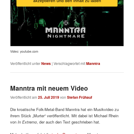
akzeptieren und den Inhalt zu laden
Video: youtube.com
Veröffentlicht unter
News
|
Verschlagwortet mit
Manntra
Manntra mit neuem Video
Veröffentlicht am
25. Juli 2019
von
Stefan Frühauf
Die kroatische Folk-Metal-Band Manntra hat ein Musikvideo zu
ihrem Stück „Murter“ veröffentlicht. Mit dabei ist Michael Rhein
von
In Extremo
, der auch den Text geschrieben hat.