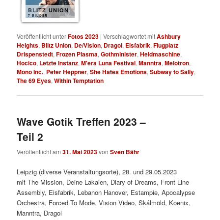
BLITZ UNION
7 BILDER
Veröffentlicht unter
Fotos 2023
|
Verschlagwortet mit
Ashbury
Heights
,
Blitz Union
,
De/Vision
,
Dragol
,
Eisfabrik
,
Flugplatz
Drispenstedt
,
Frozen Plasma
,
Gothminister
,
Heldmaschine
,
Hocico
,
Letzte Instanz
,
M'era Luna Festival
,
Manntra
,
Melotron
,
Mono Inc.
,
Peter Heppner
,
She Hates Emotions
,
Subway to Sally
,
The 69 Eyes
,
Within Temptation
Wave Gotik Treffen 2023 –
Teil 2
Veröffentlicht am
31. Mai 2023
von
Sven Bähr
Leipzig (diverse Veranstaltungsorte), 28. und 29.05.2023
mit The Mission, Deine Lakaien, Diary of Dreams, Front Line
Assembly, Eisfabrik, Lebanon Hanover, Estampie, Apocalypse
Orchestra, Forced To Mode, Vision Video, Skálmöld, Koenix,
Manntra, Dragol