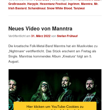
Großrosseln
,
Harpyie
,
Hexentanz Festival
,
Ingrimm
,
Manntra
,
Mr.
Irish Bastard
,
Schandmaul
,
Snow White Blood
,
Tanzwut
Neues Video von Manntra
Veröffentlicht am
31. März 2022
von
Stefan Frühauf
Die kroatische Folk-Metal-Band Manntra hat ein Musikvideo zu
„Nightmare“ veröffentlicht. Das Stück erscheint am Freitag als
Single. Manntras kommendes Album „Kreatura“ folgt am 5.
August.
Hier klicken um YouTube-Cookies zu