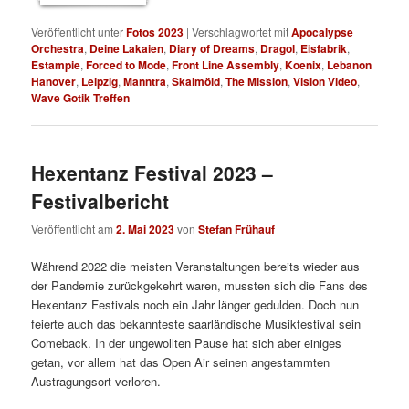
Veröffentlicht unter
Fotos 2023
|
Verschlagwortet mit
Apocalypse
Orchestra
,
Deine Lakaien
,
Diary of Dreams
,
Dragol
,
Eisfabrik
,
Estampie
,
Forced to Mode
,
Front Line Assembly
,
Koenix
,
Lebanon
Hanover
,
Leipzig
,
Manntra
,
Skalmöld
,
The Mission
,
Vision Video
,
Wave Gotik Treffen
Hexentanz Festival 2023 –
Festivalbericht
Veröffentlicht am
2. Mai 2023
von
Stefan Frühauf
Während 2022 die meisten Veranstaltungen bereits wieder aus
der Pandemie zurückgekehrt waren, mussten sich die Fans des
Hexentanz Festivals noch ein Jahr länger gedulden. Doch nun
feierte auch das bekannteste saarländische Musikfestival sein
Comeback. In der ungewollten Pause hat sich aber einiges
getan, vor allem hat das Open Air seinen angestammten
Austragungsort verloren.