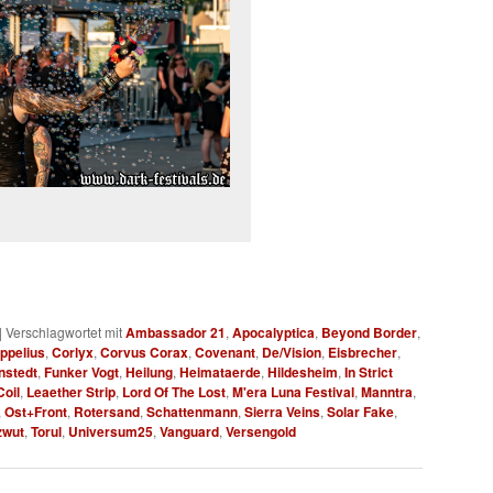
|
Verschlagwortet mit
Ambassador 21
,
Apocalyptica
,
Beyond Border
,
ppelius
,
Corlyx
,
Corvus Corax
,
Covenant
,
De/Vision
,
Eisbrecher
,
nstedt
,
Funker Vogt
,
Heilung
,
Heimataerde
,
Hildesheim
,
In Strict
oil
,
Leaether Strip
,
Lord Of The Lost
,
M'era Luna Festival
,
Manntra
,
,
Ost+Front
,
Rotersand
,
Schattenmann
,
Sierra Veins
,
Solar Fake
,
zwut
,
Torul
,
Universum25
,
Vanguard
,
Versengold