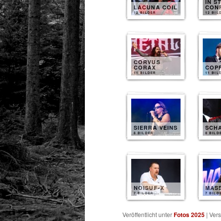
IN S
LACUNA COIL
CON
12 BILDER
12 BIL
CORVUS
CORAX
COP
11 BILDER
11 BIL
SIERRA VEINS
SCH
8 BILDER
8 BILD
NOISUF-X
MAS
7 BILDER
7 BILD
Veröffentlicht unter
Fotos 2025
|
Vers