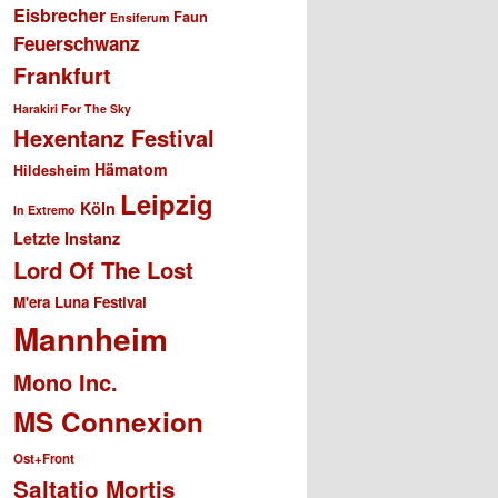
Eisbrecher
Faun
Ensiferum
Feuerschwanz
Frankfurt
Harakiri For The Sky
Hexentanz Festival
Hämatom
Hildesheim
Leipzig
Köln
In Extremo
Letzte Instanz
Lord Of The Lost
M'era Luna Festival
Mannheim
Mono Inc.
MS Connexion
Ost+Front
Saltatio Mortis