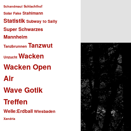
Schlachthof
Schandmaul
Stahlmann
Solar Fake
Statistik
Subway to Sally
Super Schwarzes
Mannheim
Tanzwut
Tanzbrunnen
Wacken
Unzucht
Wacken Open
Air
Wave Gotik
Treffen
Welle:Erdball
Wiesbaden
Xandria