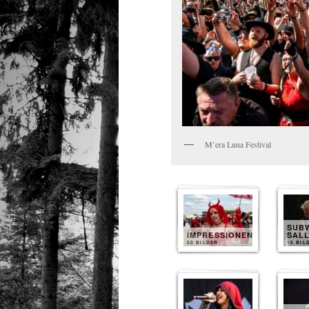
M’era Luna Festival
SUB
IMPRESSIONEN
SAL
50 BILDER
15 BIL