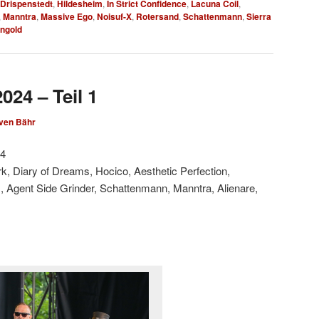
 Drispenstedt
,
Hildesheim
,
In Strict Confidence
,
Lacuna Coil
,
,
Manntra
,
Massive Ego
,
Noisuf-X
,
Rotersand
,
Schattenmann
,
Sierra
ngold
024 – Teil 1
ven Bähr
24
ork, Diary of Dreams, Hocico, Aesthetic Perfection,
., Agent Side Grinder, Schattenmann, Manntra, Alienare,