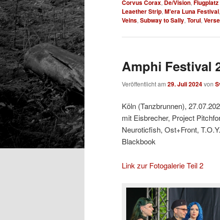
Corvus Corax
,
De/Vision
,
Flugplatz
Leaether Strip
,
M'era Luna Festival
Veins
,
Subway to Sally
,
Torul
,
Verse
Amphi Festival 2
Veröffentlicht am
29. Juli 2024
von
S
Köln (Tanzbrunnen), 27.07.20
mit Eisbrecher, Project Pitchf
Neuroticfish, Ost+Front, T.O.Y
Blackbook
Link zur Fotogalerie Teil 2