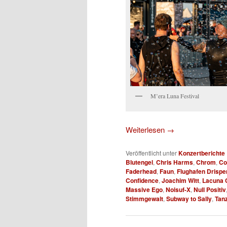
M’era Luna Festival
Weiterlesen
→
Veröffentlicht unter
Konzertberichte
Blutengel
,
Chris Harms
,
Chrom
,
Co
Faderhead
,
Faun
,
Flughafen Drispe
Confidence
,
Joachim Witt
,
Lacuna C
Massive Ego
,
Noisuf-X
,
Null Positiv
Stimmgewalt
,
Subway to Sally
,
Tan