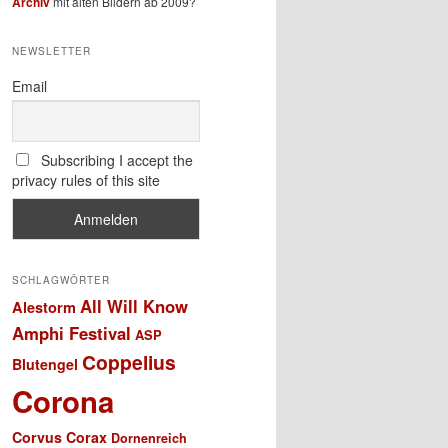
Archiv
mit alten Bildern ab 2009?
NEWSLETTER
Email
Subscribing I accept the
privacy rules of this site
SCHLAGWÖRTER
All Will Know
Alestorm
Amphi Festival
ASP
Coppelius
Blutengel
Corona
Corvus Corax
Dornenreich