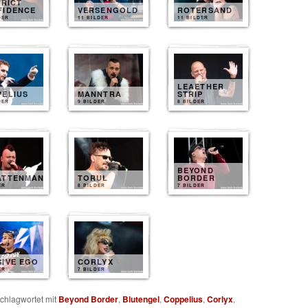
TRICT
FIDENCE
VERSENGOLD
ROTERSAND
DER
11 BILDER
11 BILDER
LEAETHER
PELIUS
MANNTRA
STRIP
DER
9 BILDER
8 BILDER
BEYOND
ATTENMANN
TORUL
BORDER
ER
8 BILDER
7 BILDER
SIVE EGO
CORLYX
ER
7 BILDER
chlagwortet mit
Beyond Border
,
Blutengel
,
Coppelius
,
Corlyx
,