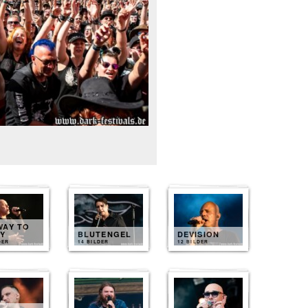
WAY TO
LY
BLUTENGEL
DEVISION
DER
14 BILDER
12 BILDER