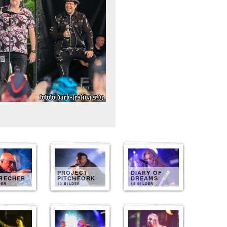
PROJECT
DIARY OF
BRECHER
PITCHFORK
DREAMS
DER
13 BILDER
12 BILDER