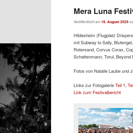
Mera Luna Festiv
Veröffentlicht am
16. August 2025
v
Hildesheim (Flugplatz Drispens
mit Subway to Sally, Blutengel,
Rotersand, Corvus Corax, Coppe
Schattenmann, Torul, Beyond 
Fotos von Natalie Laube und J
Links zur Fotogalerie
Teil 1
,
Tei
Link zum Festivalbericht