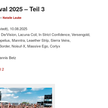
al 2025 – Teil 3
on
Natalie Laube
tedt), 10.08.2025
 De/Vision, Lacuna Coil, In Strict Confidence, Versengold,
lius, Manntra, Leaether Strip, Sierra Veins,
Border, Noisuf-X, Massive Ego, Corlyx
annis Betz
l 2