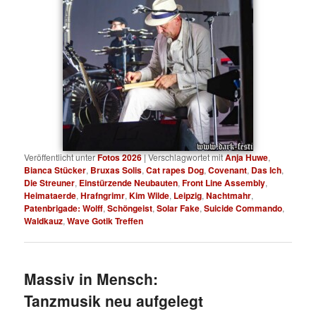
Veröffentlicht unter
Fotos 2026
|
Verschlagwortet mit
Anja Huwe
,
Bianca Stücker
,
Bruxas Solis
,
Cat rapes Dog
,
Covenant
,
Das Ich
,
Die Streuner
,
Einstürzende Neubauten
,
Front Line Assembly
,
Heimataerde
,
Hrafngrimr
,
Kim Wilde
,
Leipzig
,
Nachtmahr
,
Patenbrigade: Wolff
,
Schöngeist
,
Solar Fake
,
Suicide Commando
,
Waldkauz
,
Wave Gotik Treffen
Massiv in Mensch:
Tanzmusik neu aufgelegt