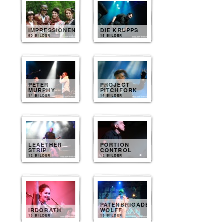
IMPRESSIONEN
DIE KRUPPS
50 BILDER
15 BILDER
PETER
PROJECT
MURPHY
PITCHFORK
14 BILDER
14 BILDER
LEAETHER
PORTION
STRIP
CONTROL
12 BILDER
12 BILDER
PATENBRIGADE
IRDORATH
WOLFF
13 BILDER
13 BILDER