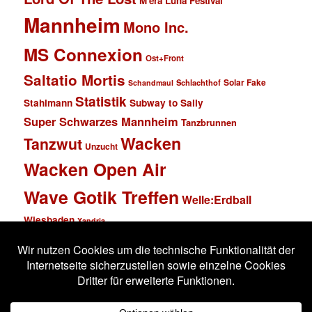
M'era Luna Festival
Mannheim
Mono Inc.
MS Connexion
Ost+Front
Saltatio Mortis
Solar Fake
Schlachthof
Schandmaul
Statistik
Stahlmann
Subway to Sally
Super Schwarzes Mannheim
Tanzbrunnen
Wacken
Tanzwut
Unzucht
Wacken Open Air
Wave Gotik Treffen
Welle:Erdball
Wiesbaden
Xandria
Impressum