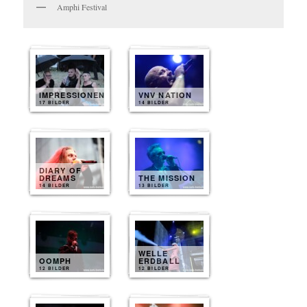
Amphi Festival
IMPRESSIONEN
VNV NATION
17 BILDER
14 BILDER
DIARY OF
DREAMS
THE MISSION
14 BILDER
13 BILDER
WELLE
OOMPH
ERDBALL
12 BILDER
12 BILDER