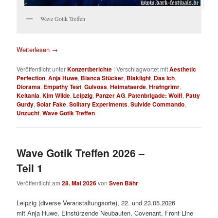
Wave Gotik Treffen
Weiterlesen
→
Veröffentlicht unter
Konzertberichte
|
Verschlagwortet mit
Aesthetic
Perfection
,
Anja Huwe
,
Bianca Stücker
,
Blaklight
,
Das Ich
,
Diorama
,
Empathy Test
,
Gulvoss
,
Heimataerde
,
Hrafngrimr
,
Keltania
,
Kim Wilde
,
Leipzig
,
Panzer AG
,
Patenbrigade: Wolff
,
Patty
Gurdy
,
Solar Fake
,
Solitary Experiments
,
Suivide Commando
,
Unzucht
,
Wave Gotik Treffen
Wave Gotik Treffen 2026 –
Teil 1
Veröffentlicht am
28. Mai 2026
von
Sven Bähr
Leipzig (diverse Veranstaltungsorte), 22. und 23.05.2026
mit Anja Huwe, Einstürzende Neubauten, Covenant, Front Line