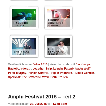
RUINED
HAUJOBB
CONFLICT
12 BILDER
10 BILDER
THE
SPETSNAZ
SEXORCIST
10 BILDER
10 BILDER
Veröffentlicht unter
Fotos 2016
|
Verschlagwortet mit
Die Krupps
,
Haujobb
,
Irdorath
,
Leaether Strip
,
Leipzig
,
Patenbrigade: Wolff
,
Peter Murphy
,
Portion Control
,
Project Pitchfork
,
Ruined Conflict
,
Spetsnaz
,
The Sexorcist
,
Wave Gotik Treffen
Amphi Festival 2015 – Teil 2
Veröffentlicht am
28. Juli 2015
von
Sven Bähr