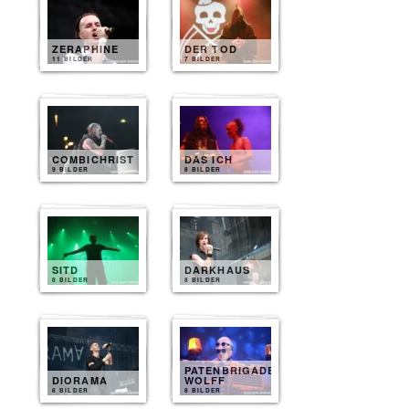
ZERAPHINE
DER TOD
11 BILDER
7 BILDER
COMBICHRIST
DAS ICH
9 BILDER
8 BILDER
SITD
DARKHAUS
8 BILDER
8 BILDER
PATENBRIGADE
DIORAMA
WOLFF
8 BILDER
8 BILDER