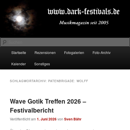
Zum
Zum
Musikmagazin seit 2005
primären
sekundären
Inhalt
Inhalt
springen
springen
DARK-FESTIVALS.DE
Suchen
Hauptmenü
Startseite
Rezensionen
Fotogalerien
Foto-Archiv
Kalender
Sonstiges
SCHLAGWORTARCHIV:
PATENBRIGADE: WOLFF
Wave Gotik Treffen 2026 –
Festivalbericht
Veröffentlicht am
1. Juni 2026
von
Sven Bähr