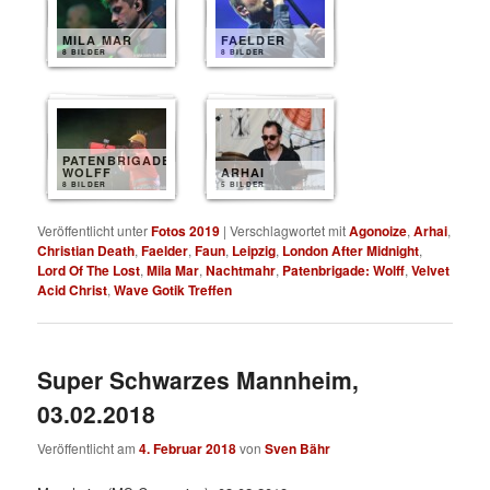
MILA MAR
FAELDER
8 BILDER
8 BILDER
PATENBRIGADE
WOLFF
ARHAI
8 BILDER
5 BILDER
Veröffentlicht unter
Fotos 2019
|
Verschlagwortet mit
Agonoize
,
Arhai
,
Christian Death
,
Faelder
,
Faun
,
Leipzig
,
London After Midnight
,
Lord Of The Lost
,
Mila Mar
,
Nachtmahr
,
Patenbrigade: Wolff
,
Velvet
Acid Christ
,
Wave Gotik Treffen
Super Schwarzes Mannheim,
03.02.2018
Veröffentlicht am
4. Februar 2018
von
Sven Bähr