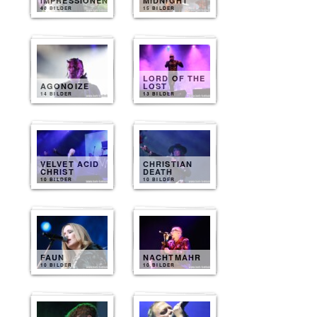
IMPRESSIONEN
MIDNIGHT
40 BILDER
15 BILDER
LORD OF THE
AGONOIZE
LOST
14 BILDER
13 BILDER
VELVET ACID
CHRISTIAN
CHRIST
DEATH
10 BILDER
10 BILDER
FAUN
NACHTMAHR
10 BILDER
10 BILDER