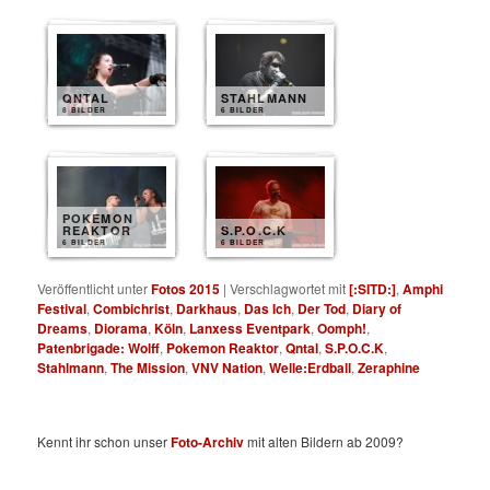
QNTAL
STAHLMANN
8 BILDER
6 BILDER
POKEMON
REAKTOR
S.P.O.C.K
6 BILDER
6 BILDER
Veröffentlicht unter
Fotos 2015
|
Verschlagwortet mit
[:SITD:]
,
Amphi
Festival
,
Combichrist
,
Darkhaus
,
Das Ich
,
Der Tod
,
Diary of
Dreams
,
Diorama
,
Köln
,
Lanxess Eventpark
,
Oomph!
,
Patenbrigade: Wolff
,
Pokemon Reaktor
,
Qntal
,
S.P.O.C.K
,
Stahlmann
,
The Mission
,
VNV Nation
,
Welle:Erdball
,
Zeraphine
Kennt ihr schon unser
Foto-Archiv
mit alten Bildern ab 2009?