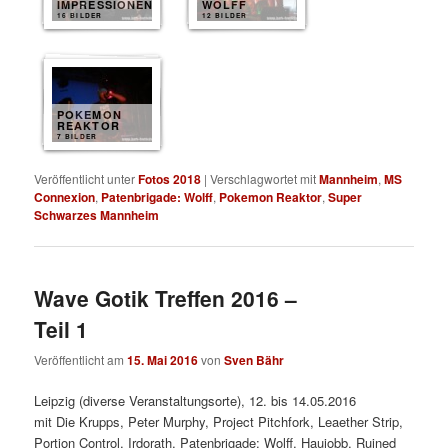
IMPRESSIONEN
WOLFF
16 BILDER
12 BILDER
POKEMON
REAKTOR
7 BILDER
Veröffentlicht unter
Fotos 2018
|
Verschlagwortet mit
Mannheim
,
MS
Connexion
,
Patenbrigade: Wolff
,
Pokemon Reaktor
,
Super
Schwarzes Mannheim
Wave Gotik Treffen 2016 –
Teil 1
Veröffentlicht am
15. Mai 2016
von
Sven Bähr
Leipzig (diverse Veranstaltungsorte), 12. bis 14.05.2016
mit
Die Krupps, Peter Murphy, Project Pitchfork, Leaether Strip,
Portion Control, Irdorath, Patenbrigade: Wolff, Haujobb, Ruined