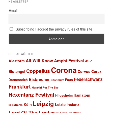
NEWSLETTER
Email
Subscribing I accept the privacy rules of this site
SCHLAGWÖRTER
All Will Know
Amphi Festival
Alestorm
ASP
Corona
Coppelius
Blutengel
Corvus Corax
Feuerschwanz
Eisbrecher
Faun
Dornenreich
Ensiferum
Frankfurt
Harakiri For The Sky
Hexentanz Festival
Hämatom
Hildesheim
Leipzig
Köln
Letzte Instanz
In Extremo
Lord Of The Lost