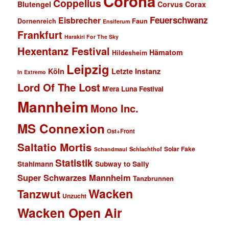
Corona
Coppelius
Blutengel
Corvus Corax
Feuerschwanz
Eisbrecher
Faun
Dornenreich
Ensiferum
Frankfurt
Harakiri For The Sky
Hexentanz Festival
Hämatom
Hildesheim
Leipzig
Köln
Letzte Instanz
In Extremo
Lord Of The Lost
M'era Luna Festival
Mannheim
Mono Inc.
MS Connexion
Ost+Front
Saltatio Mortis
Solar Fake
Schlachthof
Schandmaul
Statistik
Stahlmann
Subway to Sally
Super Schwarzes Mannheim
Tanzbrunnen
Wacken
Tanzwut
Unzucht
Wacken Open Air