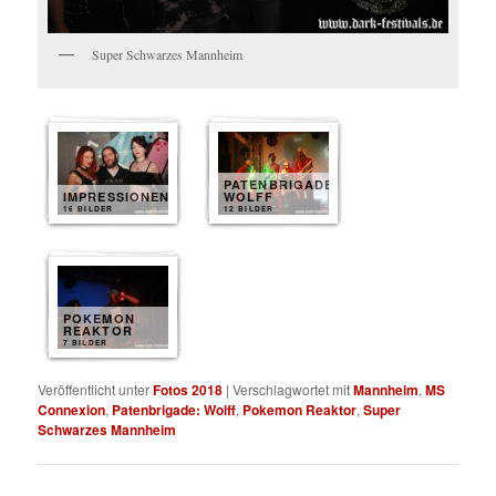
Super Schwarzes Mannheim
PATENBRIGADE
IMPRESSIONEN
WOLFF
16 BILDER
12 BILDER
POKEMON
REAKTOR
7 BILDER
Veröffentlicht unter
Fotos 2018
|
Verschlagwortet mit
Mannheim
,
MS
Connexion
,
Patenbrigade: Wolff
,
Pokemon Reaktor
,
Super
Schwarzes Mannheim