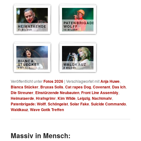
PATENBRIGADE
HEIMATAERDE
WOLFF
10 BILDER
10 BILDER
BIANCA
STUECKER
WALDKAUZ
9 BILDER
8 BILDER
Veröffentlicht unter
Fotos 2026
|
Verschlagwortet mit
Anja Huwe
,
Bianca Stücker
,
Bruxas Solis
,
Cat rapes Dog
,
Covenant
,
Das Ich
,
Die Streuner
,
Einstürzende Neubauten
,
Front Line Assembly
,
Heimataerde
,
Hrafngrimr
,
Kim Wilde
,
Leipzig
,
Nachtmahr
,
Patenbrigade: Wolff
,
Schöngeist
,
Solar Fake
,
Suicide Commando
,
Waldkauz
,
Wave Gotik Treffen
Massiv in Mensch: