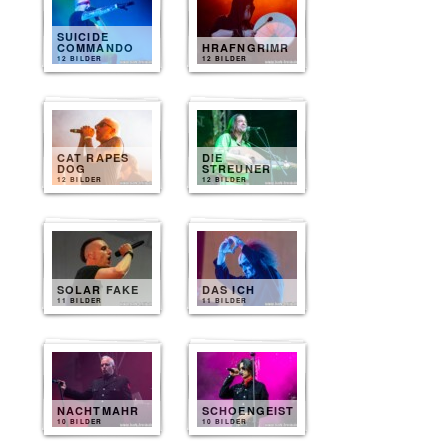
SUICIDE
COMMANDO
HRAFNGRIMR
12 BILDER
12 BILDER
CAT RAPES
DIE
DOG
STREUNER
12 BILDER
12 BILDER
SOLAR FAKE
DAS ICH
11 BILDER
11 BILDER
NACHTMAHR
SCHOENGEIST
10 BILDER
10 BILDER