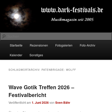
Zum
Zum
Musikmagazin seit 2005
primären
sekundären
Inhalt
Inhalt
springen
springen
DARK-FESTIVALS.DE
Suchen
Hauptmenü
Startseite
Rezensionen
Fotogalerien
Foto-Archiv
Kalender
Sonstiges
SCHLAGWORTARCHIV:
PATENBRIGADE: WOLFF
Wave Gotik Treffen 2026 –
Festivalbericht
Veröffentlicht am
1. Juni 2026
von
Sven Bähr