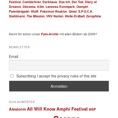
Festival
,
Combichrist
,
Darkhaus
,
Das Ich
,
Der Tod
,
Diary of
Dreams
,
Diorama
,
Köln
,
Lanxess Eventpark
,
Oomph!
,
Patenbrigade: Wolff
,
Pokemon Reaktor
,
Qntal
,
S.P.O.C.K
,
Stahlmann
,
The Mission
,
VNV Nation
,
Welle:Erdball
,
Zeraphine
Kennt ihr schon unser
Foto-Archiv
mit alten Bildern ab 2009?
NEWSLETTER
Email
Subscribing I accept the privacy rules of this site
SCHLAGWÖRTER
All Will Know
Amphi Festival
Alestorm
ASP