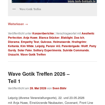
Wave Gotik Treffen
Weiterlesen
→
Veröffentlicht unter
Konzertberichte
|
Verschlagwortet mit
Aesthetic
Perfection
,
Anja Huwe
,
Bianca Stücker
,
Blaklight
,
Das Ich
,
Diorama
,
Empathy Test
,
Gulvoss
,
Heimataerde
,
Hrafngrimr
,
Keltania
,
Kim Wilde
,
Leipzig
,
Panzer AG
,
Patenbrigade: Wolff
,
Patty
Gurdy
,
Solar Fake
,
Solitary Experiments
,
Suivide Commando
,
Unzucht
,
Wave Gotik Treffen
Wave Gotik Treffen 2026 –
Teil 1
Veröffentlicht am
28. Mai 2026
von
Sven Bähr
Leipzig (diverse Veranstaltungsorte), 22. und 23.05.2026
mit Anja Huwe, Einstürzende Neubauten, Covenant, Front Line