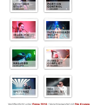
LEAETHER
PORTION
STRIP
CONTROL
12 BILDER
12 BILDER
PATENBRIGADE
IRDORATH
WOLFF
13 BILDER
13 BILDER
RUINED
HAUJOBB
CONFLICT
12 BILDER
10 BILDER
THE
SPETSNAZ
SEXORCIST
10 BILDER
10 BILDER
Veröffentlicht unter
Fotos 2016
|
Verschlagwortet mit
Die Krupps
,