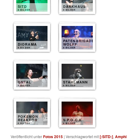
SITD
DARKHAUS
8 BILDER
8 BILDER
PATENBRIGADE
DIORAMA
WOLFF
8 BILDER
8 BILDER
QNTAL
STAHLMANN
8 BILDER
6 BILDER
POKEMON
REAKTOR
S.P.O.C.K
6 BILDER
6 BILDER
Veröffentlicht unter
Fotos 2015
|
Verschlagwortet mit
[:SITD:]
,
Amphi