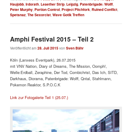
Haujobb
,
Irdorath
,
Leaether Strip
,
Leipzig
,
Patenbrigade: Wolff
,
Peter Murphy
,
Portion Control
,
Project Pitchfork
,
Ruined Conflict
,
Spetsnaz
,
The Sexorcist
,
Wave Gotik Treffen
Amphi Festival 2015 – Teil 2
Veröffentlicht am
28. Juli 2015
von
Sven Bähr
Köln (Lanxess Eventpark), 26.07.2015
mit VNV Nation, Diary of Dreams, The Mission, Oomph!,
Welle:Erdball, Zeraphine, Der Tod, Combichrist, Das Ich, SITD,
Darkhaus, Diorama, Patenbrigade: Wolff, Qntal, Stahlmann,
Pokemon Reaktor, S.P.O.C.K
Link zur Fotogalerie Teil 1 (25.07.)