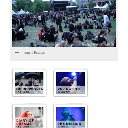
Amphi Festival
IMPRESSIONEN
VNV NATION
17 BILDER
14 BILDER
DIARY OF
DREAMS
THE MISSION
14 BILDER
13 BILDER