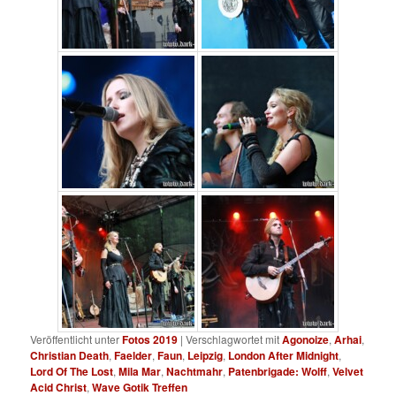
Veröffentlicht unter
Fotos 2019
|
Verschlagwortet mit
Agonoize
,
Arhai
,
Christian Death
,
Faelder
,
Faun
,
Leipzig
,
London After Midnight
,
Lord Of The Lost
,
Mila Mar
,
Nachtmahr
,
Patenbrigade: Wolff
,
Velvet
Acid Christ
,
Wave Gotik Treffen