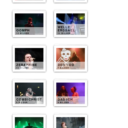
WELLE
OOMPH
ERDBALL
12 BILDER
12 BILDER
ZERAPHINE
DER TOD
11 BILDER
7 BILDER
COMBICHRIST
DAS ICH
9 BILDER
8 BILDER