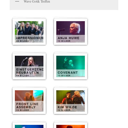
Wave Gotik Treffen
IMPRESSIONEN
ANJA HUWE
50 BILDER
15 BILDER
EINSTUERZENDE
NEUBAUTEN
COVENANT
14 BILDER
13 BILDER
FRONT LINE
ASSEMBLY
KIM WILDE
12 BILDER
12 BILDER