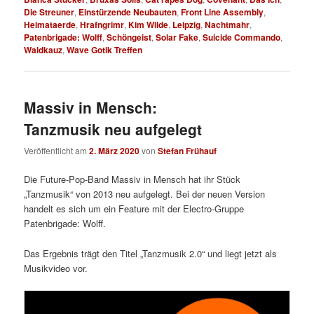
Die Streuner
,
Einstürzende Neubauten
,
Front Line Assembly
,
Heimataerde
,
Hrafngrimr
,
Kim Wilde
,
Leipzig
,
Nachtmahr
,
Patenbrigade: Wolff
,
Schöngeist
,
Solar Fake
,
Suicide Commando
,
Waldkauz
,
Wave Gotik Treffen
Massiv in Mensch:
Tanzmusik neu aufgelegt
Veröffentlicht am
2. März 2020
von
Stefan Frühauf
Die Future-Pop-Band Massiv in Mensch hat ihr Stück
„Tanzmusik“ von 2013 neu aufgelegt. Bei der neuen Version
handelt es sich um ein Feature mit der Electro-Gruppe
Patenbrigade: Wolff.
Das Ergebnis trägt den Titel „Tanzmusik 2.0“ und liegt jetzt als
Musikvideo vor.