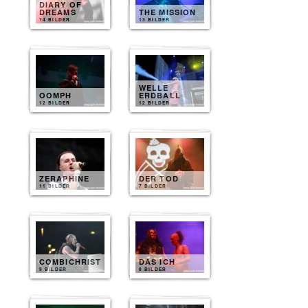
DIARY OF
DREAMS
THE MISSION
14 BILDER
13 BILDER
WELLE
OOMPH
ERDBALL
12 BILDER
12 BILDER
ZERAPHINE
DER TOD
11 BILDER
7 BILDER
COMBICHRIST
DAS ICH
9 BILDER
8 BILDER