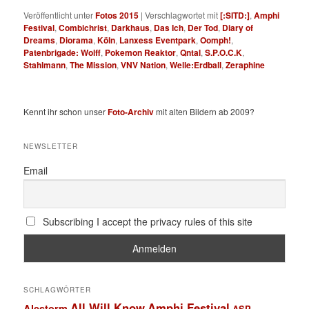
Veröffentlicht unter
Fotos 2015
|
Verschlagwortet mit
[:SITD:]
,
Amphi
Festival
,
Combichrist
,
Darkhaus
,
Das Ich
,
Der Tod
,
Diary of
Dreams
,
Diorama
,
Köln
,
Lanxess Eventpark
,
Oomph!
,
Patenbrigade: Wolff
,
Pokemon Reaktor
,
Qntal
,
S.P.O.C.K
,
Stahlmann
,
The Mission
,
VNV Nation
,
Welle:Erdball
,
Zeraphine
Kennt ihr schon unser
Foto-Archiv
mit alten Bildern ab 2009?
NEWSLETTER
Email
Subscribing I accept the privacy rules of this site
SCHLAGWÖRTER
All Will Know
Amphi Festival
Alestorm
ASP