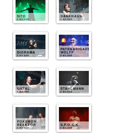
SITD
DARKHAUS
8 BILDER
8 BILDER
PATENBRIGADE
DIORAMA
WOLFF
8 BILDER
8 BILDER
QNTAL
STAHLMANN
8 BILDER
6 BILDER
POKEMON
REAKTOR
S.P.O.C.K
6 BILDER
6 BILDER