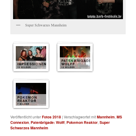
Super Schwarzes Mannheim
PATENBRIGADE
IMPRESSIONEN
WOLFF
16 BILDER
12 BILDER
POKEMON
REAKTOR
7 BILDER
Veröffentlicht unter
Fotos 2018
|
Verschlagwortet mit
Mannheim
,
MS
Connexion
,
Patenbrigade: Wolff
,
Pokemon Reaktor
,
Super
Schwarzes Mannheim