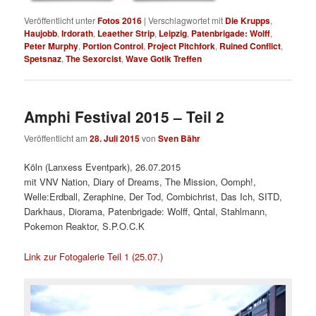
Veröffentlicht unter
Fotos 2016
|
Verschlagwortet mit
Die Krupps
,
Haujobb
,
Irdorath
,
Leaether Strip
,
Leipzig
,
Patenbrigade: Wolff
,
Peter Murphy
,
Portion Control
,
Project Pitchfork
,
Ruined Conflict
,
Spetsnaz
,
The Sexorcist
,
Wave Gotik Treffen
Amphi Festival 2015 – Teil 2
Veröffentlicht am
28. Juli 2015
von
Sven Bähr
Köln (Lanxess Eventpark), 26.07.2015
mit VNV Nation, Diary of Dreams, The Mission, Oomph!,
Welle:Erdball, Zeraphine, Der Tod, Combichrist, Das Ich, SITD,
Darkhaus, Diorama, Patenbrigade: Wolff, Qntal, Stahlmann,
Pokemon Reaktor, S.P.O.C.K
Link zur Fotogalerie Teil 1 (25.07.)