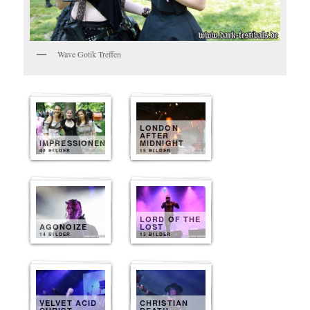
Wave Gotik Treffen
LONDON
AFTER
IMPRESSIONEN
MIDNIGHT
40 BILDER
15 BILDER
LORD OF THE
AGONOIZE
LOST
14 BILDER
13 BILDER
VELVET ACID
CHRISTIAN