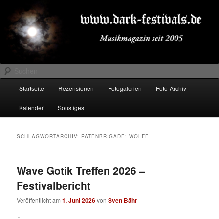
Zum
Zum
Musikmagazin seit 2005
primären
sekundären
Inhalt
Inhalt
springen
springen
DARK-FESTIVALS.DE
Suchen
Hauptmenü
Startseite
Rezensionen
Fotogalerien
Foto-Archiv
Kalender
Sonstiges
SCHLAGWORTARCHIV:
PATENBRIGADE: WOLFF
Wave Gotik Treffen 2026 –
Festivalbericht
Veröffentlicht am
1. Juni 2026
von
Sven Bähr