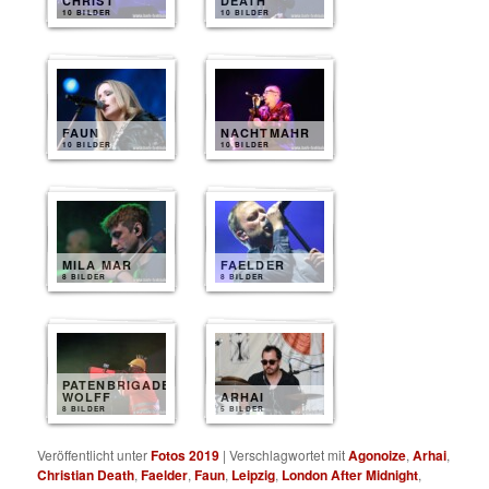
CHRIST
DEATH
10 BILDER
10 BILDER
FAUN
NACHTMAHR
10 BILDER
10 BILDER
MILA MAR
FAELDER
8 BILDER
8 BILDER
PATENBRIGADE
WOLFF
ARHAI
8 BILDER
5 BILDER
Veröffentlicht unter
Fotos 2019
|
Verschlagwortet mit
Agonoize
,
Arhai
,
Christian Death
,
Faelder
,
Faun
,
Leipzig
,
London After Midnight
,