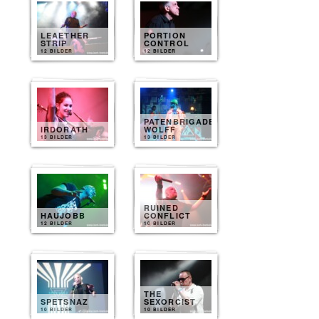
LEAETHER
PORTION
STRIP
CONTROL
12 BILDER
12 BILDER
PATENBRIGADE
IRDORATH
WOLFF
13 BILDER
13 BILDER
RUINED
HAUJOBB
CONFLICT
12 BILDER
10 BILDER
THE
SPETSNAZ
SEXORCIST
10 BILDER
10 BILDER