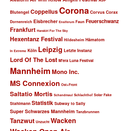
Corona
Coppelius
Blutengel
Corvus Corax
Feuerschwanz
Eisbrecher
Faun
Dornenreich
Ensiferum
Frankfurt
Harakiri For The Sky
Hexentanz Festival
Hämatom
Hildesheim
Leipzig
Köln
Letzte Instanz
In Extremo
Lord Of The Lost
M'era Luna Festival
Mannheim
Mono Inc.
MS Connexion
Ost+Front
Saltatio Mortis
Solar Fake
Schlachthof
Schandmaul
Statistik
Stahlmann
Subway to Sally
Super Schwarzes Mannheim
Tanzbrunnen
Wacken
Tanzwut
Unzucht