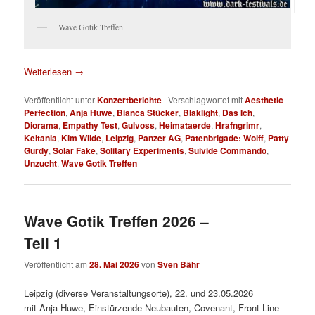
Wave Gotik Treffen
Weiterlesen
→
Veröffentlicht unter
Konzertberichte
|
Verschlagwortet mit
Aesthetic
Perfection
,
Anja Huwe
,
Bianca Stücker
,
Blaklight
,
Das Ich
,
Diorama
,
Empathy Test
,
Gulvoss
,
Heimataerde
,
Hrafngrimr
,
Keltania
,
Kim Wilde
,
Leipzig
,
Panzer AG
,
Patenbrigade: Wolff
,
Patty
Gurdy
,
Solar Fake
,
Solitary Experiments
,
Suivide Commando
,
Unzucht
,
Wave Gotik Treffen
Wave Gotik Treffen 2026 –
Teil 1
Veröffentlicht am
28. Mai 2026
von
Sven Bähr
Leipzig (diverse Veranstaltungsorte), 22. und 23.05.2026
mit Anja Huwe, Einstürzende Neubauten, Covenant, Front Line