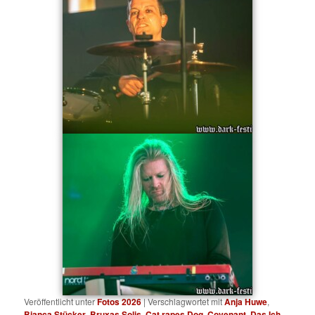
Veröffentlicht unter
Fotos 2026
|
Verschlagwortet mit
Anja Huwe
,
Bianca Stücker
,
Bruxas Solis
,
Cat rapes Dog
,
Covenant
,
Das Ich
,