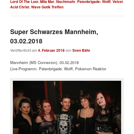
Lord Of The Lost
,
Mila Mar
,
Nachtmahr
,
Patenbrigade: Wolff
,
Velvet
Acid Christ
,
Wave Gotik Treffen
Super Schwarzes Mannheim,
03.02.2018
Veröffentlicht am
4. Februar 2018
von
Sven Bähr
Mannheim (MS Connexion), 03.02.2018
Live-Programm: Patenbrigade: Wolff, Pokemon Reaktor