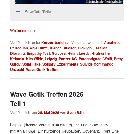
Wave Gotik Treffen
Weiterlesen
→
Veröffentlicht unter
Konzertberichte
|
Verschlagwortet mit
Aesthetic
Perfection
,
Anja Huwe
,
Bianca Stücker
,
Blaklight
,
Das Ich
,
Diorama
,
Empathy Test
,
Gulvoss
,
Heimataerde
,
Hrafngrimr
,
Keltania
,
Kim Wilde
,
Leipzig
,
Panzer AG
,
Patenbrigade: Wolff
,
Patty
Gurdy
,
Solar Fake
,
Solitary Experiments
,
Suivide Commando
,
Unzucht
,
Wave Gotik Treffen
Wave Gotik Treffen 2026 –
Teil 1
Veröffentlicht am
28. Mai 2026
von
Sven Bähr
Leipzig (diverse Veranstaltungsorte), 22. und 23.05.2026
mit Anja Huwe, Einstürzende Neubauten, Covenant, Front Line