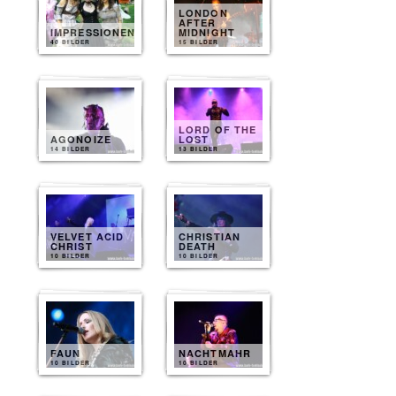
LONDON
AFTER
IMPRESSIONEN
MIDNIGHT
40 BILDER
15 BILDER
LORD OF THE
AGONOIZE
LOST
14 BILDER
13 BILDER
VELVET ACID
CHRISTIAN
CHRIST
DEATH
10 BILDER
10 BILDER
FAUN
NACHTMAHR
10 BILDER
10 BILDER