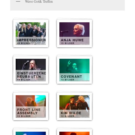
Wave Gotik Treffen
IMPRESSIONEN
ANJA HUWE
50 BILDER
15 BILDER
EINSTUERZENDE
NEUBAUTEN
COVENANT
14 BILDER
13 BILDER
FRONT LINE
ASSEMBLY
KIM WILDE
12 BILDER
12 BILDER