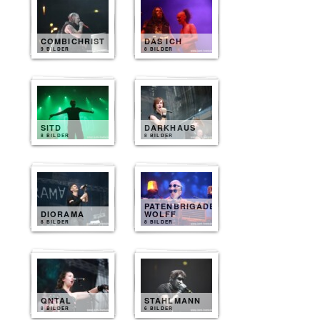
COMBICHRIST
DAS ICH
9 BILDER
8 BILDER
SITD
DARKHAUS
8 BILDER
8 BILDER
PATENBRIGADE
DIORAMA
WOLFF
8 BILDER
8 BILDER
QNTAL
STAHLMANN
8 BILDER
6 BILDER