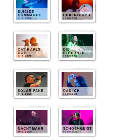
SUICIDE
COMMANDO
HRAFNGRIMR
12 BILDER
12 BILDER
CAT RAPES
DIE
DOG
STREUNER
12 BILDER
12 BILDER
SOLAR FAKE
DAS ICH
11 BILDER
11 BILDER
NACHTMAHR
SCHOENGEIST
10 BILDER
10 BILDER