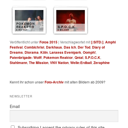
POKEMON
REAKTOR
S.P.O.C.K
6 BILDER
6 BILDER
Veröffentlicht unter
Fotos 2015
|
Verschlagwortet mit
[:SITD:]
,
Amphi
Festival
,
Combichrist
,
Darkhaus
,
Das Ich
,
Der Tod
,
Diary of
Dreams
,
Diorama
,
Köln
,
Lanxess Eventpark
,
Oomph!
,
Patenbrigade: Wolff
,
Pokemon Reaktor
,
Qntal
,
S.P.O.C.K
,
Stahlmann
,
The Mission
,
VNV Nation
,
Welle:Erdball
,
Zeraphine
Kennt ihr schon unser
Foto-Archiv
mit alten Bildern ab 2009?
NEWSLETTER
Email
Subscribing I accept the privacy rules of this site