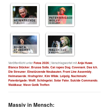
PATENBRIGADE
HEIMATAERDE
WOLFF
10 BILDER
10 BILDER
BIANCA
STUECKER
WALDKAUZ
9 BILDER
8 BILDER
Veröffentlicht unter
Fotos 2026
|
Verschlagwortet mit
Anja Huwe
,
Bianca Stücker
,
Bruxas Solis
,
Cat rapes Dog
,
Covenant
,
Das Ich
,
Die Streuner
,
Einstürzende Neubauten
,
Front Line Assembly
,
Heimataerde
,
Hrafngrimr
,
Kim Wilde
,
Leipzig
,
Nachtmahr
,
Patenbrigade: Wolff
,
Schöngeist
,
Solar Fake
,
Suicide Commando
,
Waldkauz
,
Wave Gotik Treffen
Massiv in Mensch: