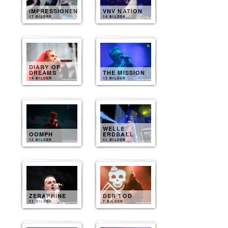
IMPRESSIONEN
VNV NATION
17 BILDER
14 BILDER
DIARY OF
DREAMS
THE MISSION
14 BILDER
13 BILDER
WELLE
OOMPH
ERDBALL
12 BILDER
12 BILDER
ZERAPHINE
DER TOD
11 BILDER
7 BILDER