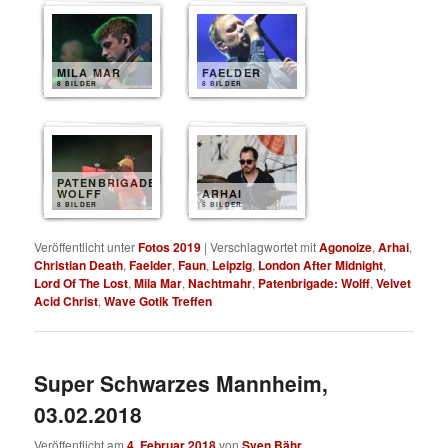
MILA MAR
FAELDER
8 BILDER
8 BILDER
PATENBRIGADE
WOLFF
ARHAI
8 BILDER
5 BILDER
Veröffentlicht unter
Fotos 2019
|
Verschlagwortet mit
Agonoize
,
Arhai
,
Christian Death
,
Faelder
,
Faun
,
Leipzig
,
London After Midnight
,
Lord Of The Lost
,
Mila Mar
,
Nachtmahr
,
Patenbrigade: Wolff
,
Velvet
Acid Christ
,
Wave Gotik Treffen
Super Schwarzes Mannheim,
03.02.2018
Veröffentlicht am
4. Februar 2018
von
Sven Bähr