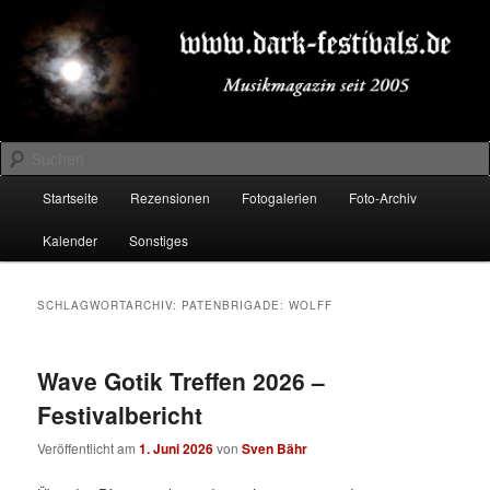
Zum
Zum
Musikmagazin seit 2005
primären
sekundären
Inhalt
Inhalt
springen
springen
DARK-FESTIVALS.DE
Suchen
Hauptmenü
Startseite
Rezensionen
Fotogalerien
Foto-Archiv
Kalender
Sonstiges
SCHLAGWORTARCHIV:
PATENBRIGADE: WOLFF
Wave Gotik Treffen 2026 –
Festivalbericht
Veröffentlicht am
1. Juni 2026
von
Sven Bähr