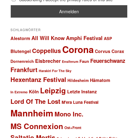
SCHLAGWÖRTER
All Will Know
Amphi Festival
Alestorm
ASP
Corona
Coppelius
Blutengel
Corvus Corax
Feuerschwanz
Eisbrecher
Faun
Dornenreich
Ensiferum
Frankfurt
Harakiri For The Sky
Hexentanz Festival
Hämatom
Hildesheim
Leipzig
Köln
Letzte Instanz
In Extremo
Lord Of The Lost
M'era Luna Festival
Mannheim
Mono Inc.
MS Connexion
Ost+Front
Saltatio Mortis