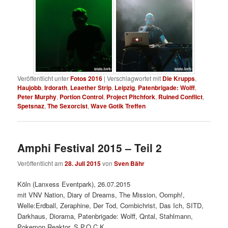
Veröffentlicht unter
Fotos 2016
|
Verschlagwortet mit
Die Krupps
,
Haujobb
,
Irdorath
,
Leaether Strip
,
Leipzig
,
Patenbrigade: Wolff
,
Peter Murphy
,
Portion Control
,
Project Pitchfork
,
Ruined Conflict
,
Spetsnaz
,
The Sexorcist
,
Wave Gotik Treffen
Amphi Festival 2015 – Teil 2
Veröffentlicht am
28. Juli 2015
von
Sven Bähr
Köln (Lanxess Eventpark), 26.07.2015
mit VNV Nation, Diary of Dreams, The Mission, Oomph!,
Welle:Erdball, Zeraphine, Der Tod, Combichrist, Das Ich, SITD,
Darkhaus, Diorama, Patenbrigade: Wolff, Qntal, Stahlmann,
Pokemon Reaktor, S.P.O.C.K