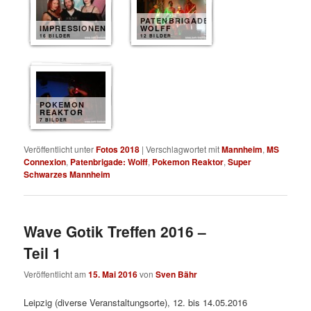
PATENBRIGADE
IMPRESSIONEN
WOLFF
16 BILDER
12 BILDER
POKEMON
REAKTOR
7 BILDER
Veröffentlicht unter
Fotos 2018
|
Verschlagwortet mit
Mannheim
,
MS
Connexion
,
Patenbrigade: Wolff
,
Pokemon Reaktor
,
Super
Schwarzes Mannheim
Wave Gotik Treffen 2016 –
Teil 1
Veröffentlicht am
15. Mai 2016
von
Sven Bähr
Leipzig (diverse Veranstaltungsorte), 12. bis 14.05.2016