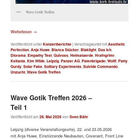
Wave Gotik Treffen
Weiterlesen
→
Veröffentlicht unter
Konzertberichte
|
Verschlagwortet mit
Aesthetic
Perfection
,
Anja Huwe
,
Bianca Stücker
,
Blaklight
,
Das Ich
,
Diorama
,
Empathy Test
,
Gulvoss
,
Heimataerde
,
Hrafngrimr
,
Keltania
,
Kim Wilde
,
Leipzig
,
Panzer AG
,
Patenbrigade: Wolff
,
Patty
Gurdy
,
Solar Fake
,
Solitary Experiments
,
Suivide Commando
,
Unzucht
,
Wave Gotik Treffen
Wave Gotik Treffen 2026 –
Teil 1
Veröffentlicht am
28. Mai 2026
von
Sven Bähr
Leipzig (diverse Veranstaltungsorte), 22. und 23.05.2026
mit Anja Huwe, Einstürzende Neubauten, Covenant, Front Line