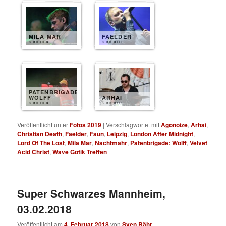
MILA MAR
FAELDER
8 BILDER
8 BILDER
PATENBRIGADE
WOLFF
ARHAI
8 BILDER
5 BILDER
Veröffentlicht unter
Fotos 2019
|
Verschlagwortet mit
Agonoize
,
Arhai
,
Christian Death
,
Faelder
,
Faun
,
Leipzig
,
London After Midnight
,
Lord Of The Lost
,
Mila Mar
,
Nachtmahr
,
Patenbrigade: Wolff
,
Velvet
Acid Christ
,
Wave Gotik Treffen
Super Schwarzes Mannheim,
03.02.2018
Veröffentlicht am
4. Februar 2018
von
Sven Bähr