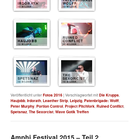
IRDORATH
WOLFF
13 BILDER
13 BILDER
RUINED
HAUJOBB
CONFLICT
12 BILDER
10 BILDER
THE
SPETSNAZ
SEXORCIST
10 BILDER
10 BILDER
Veröffentlicht unter
Fotos 2016
|
Verschlagwortet mit
Die Krupps
,
Haujobb
,
Irdorath
,
Leaether Strip
,
Leipzig
,
Patenbrigade: Wolff
,
Peter Murphy
,
Portion Control
,
Project Pitchfork
,
Ruined Conflict
,
Spetsnaz
,
The Sexorcist
,
Wave Gotik Treffen
Amphi Festival 2015 – Teil 2