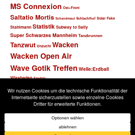
MS Connexion
Ost+Front
Saltatio Mortis
Solar Fake
Schlachthof
Schandmaul
Statistik
Stahlmann
Subway to Sally
Super Schwarzes Mannheim
Tanzbrunnen
Wacken
Tanzwut
Unzucht
Wacken Open Air
Wave Gotik Treffen
Welle:Erdball
Wiesbaden
Xandria
Impressum
Datenschutzerklärung
Stolz präsentiert von WordPress