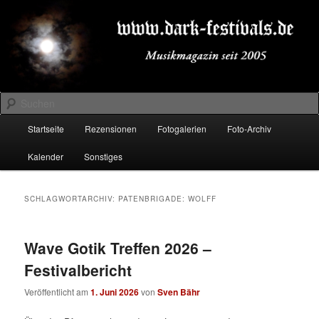
Zum
Zum
Musikmagazin seit 2005
primären
sekundären
Inhalt
Inhalt
springen
springen
DARK-FESTIVALS.DE
Suchen
Hauptmenü
Startseite
Rezensionen
Fotogalerien
Foto-Archiv
Kalender
Sonstiges
SCHLAGWORTARCHIV:
PATENBRIGADE: WOLFF
Wave Gotik Treffen 2026 –
Festivalbericht
Veröffentlicht am
1. Juni 2026
von
Sven Bähr