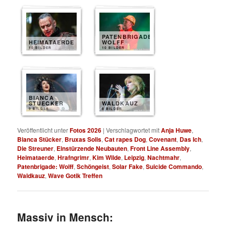
PATENBRIGADE
HEIMATAERDE
WOLFF
10 BILDER
10 BILDER
BIANCA
STUECKER
WALDKAUZ
9 BILDER
8 BILDER
Veröffentlicht unter
Fotos 2026
|
Verschlagwortet mit
Anja Huwe
,
Bianca Stücker
,
Bruxas Solis
,
Cat rapes Dog
,
Covenant
,
Das Ich
,
Die Streuner
,
Einstürzende Neubauten
,
Front Line Assembly
,
Heimataerde
,
Hrafngrimr
,
Kim Wilde
,
Leipzig
,
Nachtmahr
,
Patenbrigade: Wolff
,
Schöngeist
,
Solar Fake
,
Suicide Commando
,
Waldkauz
,
Wave Gotik Treffen
Massiv in Mensch: