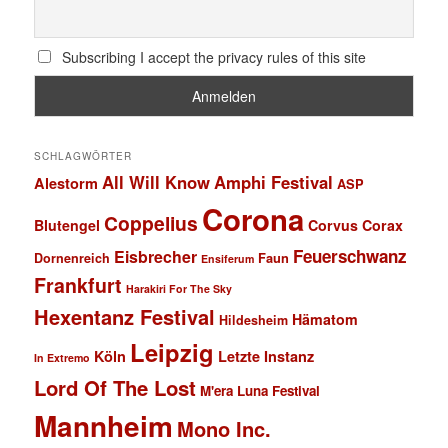
Subscribing I accept the privacy rules of this site
SCHLAGWÖRTER
All Will Know
Amphi Festival
Alestorm
ASP
Corona
Coppelius
Blutengel
Corvus Corax
Feuerschwanz
Eisbrecher
Faun
Dornenreich
Ensiferum
Frankfurt
Harakiri For The Sky
Hexentanz Festival
Hämatom
Hildesheim
Leipzig
Köln
Letzte Instanz
In Extremo
Lord Of The Lost
M'era Luna Festival
Mannheim
Mono Inc.