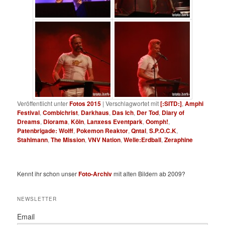
Veröffentlicht unter
Fotos 2015
|
Verschlagwortet mit
[:SITD:]
,
Amphi
Festival
,
Combichrist
,
Darkhaus
,
Das Ich
,
Der Tod
,
Diary of
Dreams
,
Diorama
,
Köln
,
Lanxess Eventpark
,
Oomph!
,
Patenbrigade: Wolff
,
Pokemon Reaktor
,
Qntal
,
S.P.O.C.K
,
Stahlmann
,
The Mission
,
VNV Nation
,
Welle:Erdball
,
Zeraphine
Kennt ihr schon unser
Foto-Archiv
mit alten Bildern ab 2009?
NEWSLETTER
Email