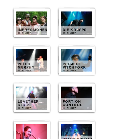
IMPRESSIONEN
DIE KRUPPS
50 BILDER
15 BILDER
PETER
PROJECT
MURPHY
PITCHFORK
14 BILDER
14 BILDER
LEAETHER
PORTION
STRIP
CONTROL
12 BILDER
12 BILDER
PATENBRIGADE