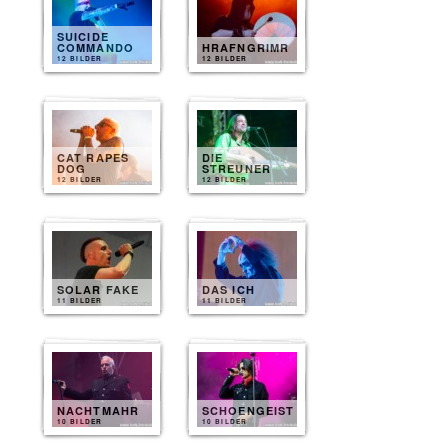
SUICIDE
COMMANDO
HRAFNGRIMR
12 BILDER
12 BILDER
CAT RAPES
DIE
DOG
STREUNER
12 BILDER
12 BILDER
SOLAR FAKE
DAS ICH
11 BILDER
11 BILDER
NACHTMAHR
SCHOENGEIST
10 BILDER
10 BILDER