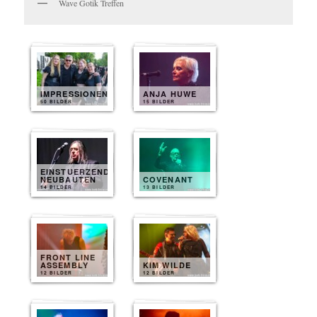
Wave Gotik Treffen
IMPRESSIONEN
ANJA HUWE
50 BILDER
15 BILDER
EINSTUERZENDE
NEUBAUTEN
COVENANT
14 BILDER
13 BILDER
FRONT LINE
ASSEMBLY
KIM WILDE
12 BILDER
12 BILDER