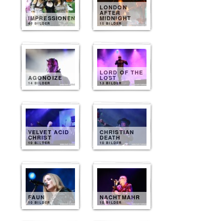
LONDON
AFTER
IMPRESSIONEN
MIDNIGHT
40 BILDER
15 BILDER
LORD OF THE
AGONOIZE
LOST
14 BILDER
13 BILDER
VELVET ACID
CHRISTIAN
CHRIST
DEATH
10 BILDER
10 BILDER
FAUN
NACHTMAHR
10 BILDER
10 BILDER