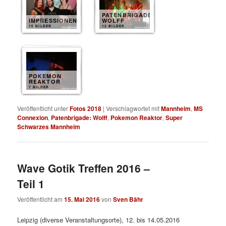
PATENBRIGADE
IMPRESSIONEN
WOLFF
16 BILDER
12 BILDER
POKEMON
REAKTOR
7 BILDER
Veröffentlicht unter
Fotos 2018
|
Verschlagwortet mit
Mannheim
,
MS
Connexion
,
Patenbrigade: Wolff
,
Pokemon Reaktor
,
Super
Schwarzes Mannheim
Wave Gotik Treffen 2016 –
Teil 1
Veröffentlicht am
15. Mai 2016
von
Sven Bähr
Leipzig (diverse Veranstaltungsorte), 12. bis 14.05.2016