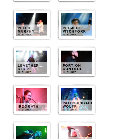
PETER
PROJECT
MURPHY
PITCHFORK
14 BILDER
14 BILDER
LEAETHER
PORTION
STRIP
CONTROL
12 BILDER
12 BILDER
PATENBRIGADE
IRDORATH
WOLFF
13 BILDER
13 BILDER