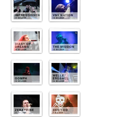
IMPRESSIONEN
VNV NATION
17 BILDER
14 BILDER
DIARY OF
DREAMS
THE MISSION
14 BILDER
13 BILDER
WELLE
OOMPH
ERDBALL
12 BILDER
12 BILDER
ZERAPHINE
DER TOD
11 BILDER
7 BILDER