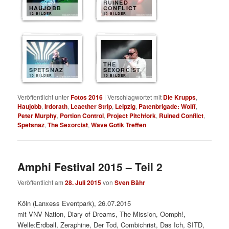
RUINED
HAUJOBB
CONFLICT
12 BILDER
10 BILDER
THE
SPETSNAZ
SEXORCIST
10 BILDER
10 BILDER
Veröffentlicht unter
Fotos 2016
|
Verschlagwortet mit
Die Krupps
,
Haujobb
,
Irdorath
,
Leaether Strip
,
Leipzig
,
Patenbrigade: Wolff
,
Peter Murphy
,
Portion Control
,
Project Pitchfork
,
Ruined Conflict
,
Spetsnaz
,
The Sexorcist
,
Wave Gotik Treffen
Amphi Festival 2015 – Teil 2
Veröffentlicht am
28. Juli 2015
von
Sven Bähr
Köln (Lanxess Eventpark), 26.07.2015
mit VNV Nation, Diary of Dreams, The Mission, Oomph!,
Welle:Erdball, Zeraphine, Der Tod, Combichrist, Das Ich, SITD,