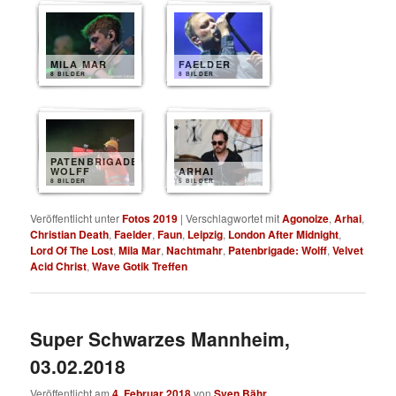
MILA MAR
FAELDER
8 BILDER
8 BILDER
PATENBRIGADE
WOLFF
ARHAI
8 BILDER
5 BILDER
Veröffentlicht unter
Fotos 2019
|
Verschlagwortet mit
Agonoize
,
Arhai
,
Christian Death
,
Faelder
,
Faun
,
Leipzig
,
London After Midnight
,
Lord Of The Lost
,
Mila Mar
,
Nachtmahr
,
Patenbrigade: Wolff
,
Velvet
Acid Christ
,
Wave Gotik Treffen
Super Schwarzes Mannheim,
03.02.2018
Veröffentlicht am
4. Februar 2018
von
Sven Bähr