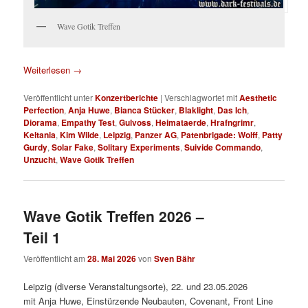
Wave Gotik Treffen
Weiterlesen
→
Veröffentlicht unter
Konzertberichte
|
Verschlagwortet mit
Aesthetic
Perfection
,
Anja Huwe
,
Bianca Stücker
,
Blaklight
,
Das Ich
,
Diorama
,
Empathy Test
,
Gulvoss
,
Heimataerde
,
Hrafngrimr
,
Keltania
,
Kim Wilde
,
Leipzig
,
Panzer AG
,
Patenbrigade: Wolff
,
Patty
Gurdy
,
Solar Fake
,
Solitary Experiments
,
Suivide Commando
,
Unzucht
,
Wave Gotik Treffen
Wave Gotik Treffen 2026 –
Teil 1
Veröffentlicht am
28. Mai 2026
von
Sven Bähr
Leipzig (diverse Veranstaltungsorte), 22. und 23.05.2026
mit Anja Huwe, Einstürzende Neubauten, Covenant, Front Line