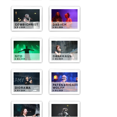
COMBICHRIST
DAS ICH
9 BILDER
8 BILDER
SITD
DARKHAUS
8 BILDER
8 BILDER
PATENBRIGADE
DIORAMA
WOLFF
8 BILDER
8 BILDER