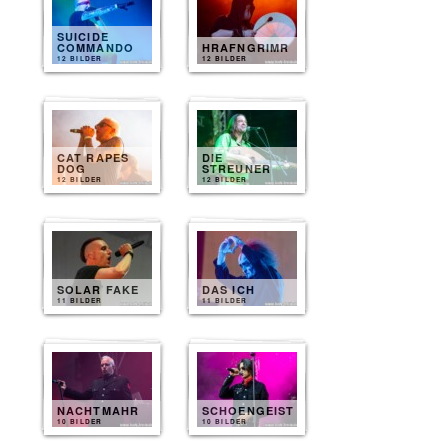
SUICIDE
COMMANDO
HRAFNGRIMR
12 BILDER
12 BILDER
CAT RAPES
DIE
DOG
STREUNER
12 BILDER
12 BILDER
SOLAR FAKE
DAS ICH
11 BILDER
11 BILDER
NACHTMAHR
SCHOENGEIST
10 BILDER
10 BILDER