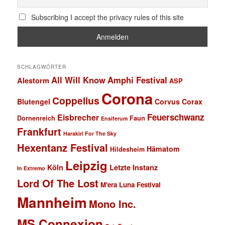
Subscribing I accept the privacy rules of this site
SCHLAGWÖRTER
All Will Know
Amphi Festival
Alestorm
ASP
Corona
Coppelius
Blutengel
Corvus Corax
Feuerschwanz
Eisbrecher
Faun
Dornenreich
Ensiferum
Frankfurt
Harakiri For The Sky
Hexentanz Festival
Hämatom
Hildesheim
Leipzig
Köln
Letzte Instanz
In Extremo
Lord Of The Lost
M'era Luna Festival
Mannheim
Mono Inc.
MS Connexion