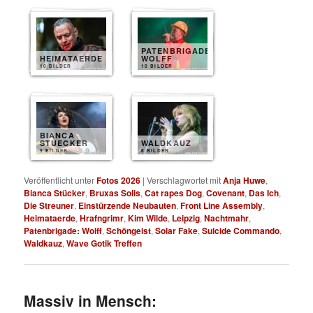
PATENBRIGADE
HEIMATAERDE
WOLFF
10 BILDER
10 BILDER
BIANCA
STUECKER
WALDKAUZ
9 BILDER
8 BILDER
Veröffentlicht unter
Fotos 2026
|
Verschlagwortet mit
Anja Huwe
,
Bianca Stücker
,
Bruxas Solis
,
Cat rapes Dog
,
Covenant
,
Das Ich
,
Die Streuner
,
Einstürzende Neubauten
,
Front Line Assembly
,
Heimataerde
,
Hrafngrimr
,
Kim Wilde
,
Leipzig
,
Nachtmahr
,
Patenbrigade: Wolff
,
Schöngeist
,
Solar Fake
,
Suicide Commando
,
Waldkauz
,
Wave Gotik Treffen
Massiv in Mensch: