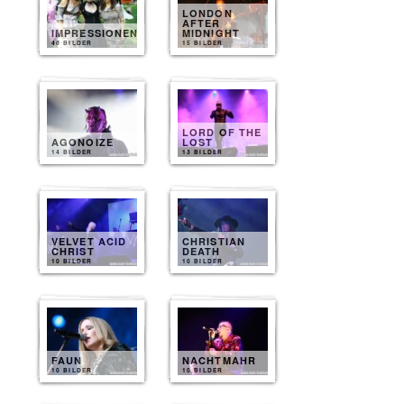
LONDON
AFTER
IMPRESSIONEN
MIDNIGHT
40 BILDER
15 BILDER
LORD OF THE
AGONOIZE
LOST
14 BILDER
13 BILDER
VELVET ACID
CHRISTIAN
CHRIST
DEATH
10 BILDER
10 BILDER
FAUN
NACHTMAHR
10 BILDER
10 BILDER