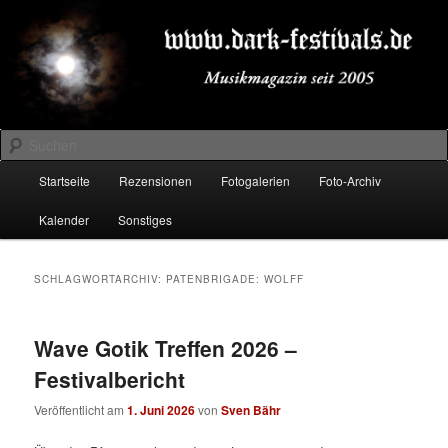
Zum
Zum
Musikmagazin seit 2005
primären
sekundären
Inhalt
Inhalt
springen
springen
DARK-FESTIVALS.DE
Suchen
Hauptmenü
Startseite
Rezensionen
Fotogalerien
Foto-Archiv
Kalender
Sonstiges
SCHLAGWORTARCHIV:
PATENBRIGADE: WOLFF
Wave Gotik Treffen 2026 –
Festivalbericht
Veröffentlicht am
1. Juni 2026
von
Sven Bähr