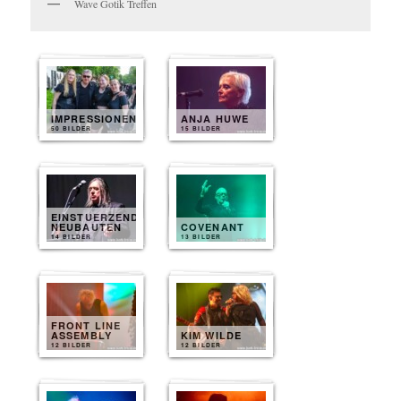
Wave Gotik Treffen
IMPRESSIONEN
ANJA HUWE
50 BILDER
15 BILDER
EINSTUERZENDE
NEUBAUTEN
COVENANT
14 BILDER
13 BILDER
FRONT LINE
ASSEMBLY
KIM WILDE
12 BILDER
12 BILDER