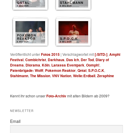
QNTAL
STAHLMANN
8 BILDER
6 BILDER
POKEMON
REAKTOR
S.P.O.C.K
6 BILDER
6 BILDER
Veröffentlicht unter
Fotos 2015
|
Verschlagwortet mit
[:SITD:]
,
Amphi
Festival
,
Combichrist
,
Darkhaus
,
Das Ich
,
Der Tod
,
Diary of
Dreams
,
Diorama
,
Köln
,
Lanxess Eventpark
,
Oomph!
,
Patenbrigade: Wolff
,
Pokemon Reaktor
,
Qntal
,
S.P.O.C.K
,
Stahlmann
,
The Mission
,
VNV Nation
,
Welle:Erdball
,
Zeraphine
Kennt ihr schon unser
Foto-Archiv
mit alten Bildern ab 2009?
NEWSLETTER
Email