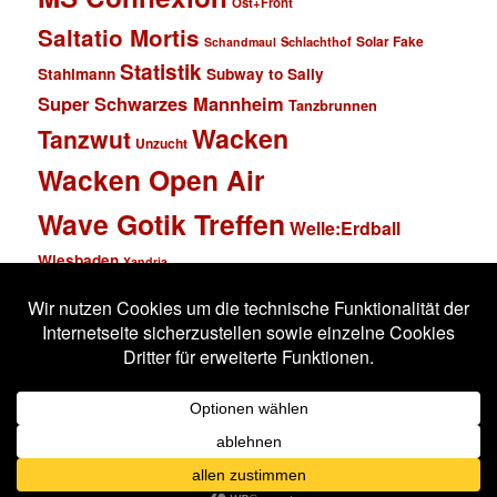
Ost+Front
Saltatio Mortis
Solar Fake
Schlachthof
Schandmaul
Statistik
Stahlmann
Subway to Sally
Super Schwarzes Mannheim
Tanzbrunnen
Wacken
Tanzwut
Unzucht
Wacken Open Air
Wave Gotik Treffen
Welle:Erdball
Wiesbaden
Xandria
Impressum
Datenschutzerklärung
Stolz präsentiert von WordPress