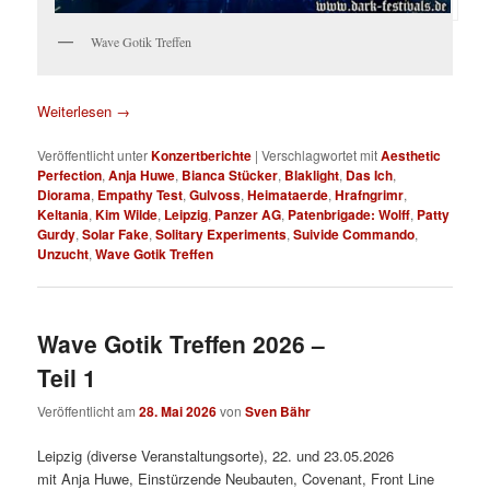
Wave Gotik Treffen
Weiterlesen
→
Veröffentlicht unter
Konzertberichte
|
Verschlagwortet mit
Aesthetic
Perfection
,
Anja Huwe
,
Bianca Stücker
,
Blaklight
,
Das Ich
,
Diorama
,
Empathy Test
,
Gulvoss
,
Heimataerde
,
Hrafngrimr
,
Keltania
,
Kim Wilde
,
Leipzig
,
Panzer AG
,
Patenbrigade: Wolff
,
Patty
Gurdy
,
Solar Fake
,
Solitary Experiments
,
Suivide Commando
,
Unzucht
,
Wave Gotik Treffen
Wave Gotik Treffen 2026 –
Teil 1
Veröffentlicht am
28. Mai 2026
von
Sven Bähr
Leipzig (diverse Veranstaltungsorte), 22. und 23.05.2026
mit Anja Huwe, Einstürzende Neubauten, Covenant, Front Line