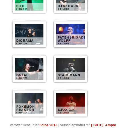
SITD
DARKHAUS
8 BILDER
8 BILDER
PATENBRIGADE
DIORAMA
WOLFF
8 BILDER
8 BILDER
QNTAL
STAHLMANN
8 BILDER
6 BILDER
POKEMON
REAKTOR
S.P.O.C.K
6 BILDER
6 BILDER
Veröffentlicht unter
Fotos 2015
|
Verschlagwortet mit
[:SITD:]
,
Amphi