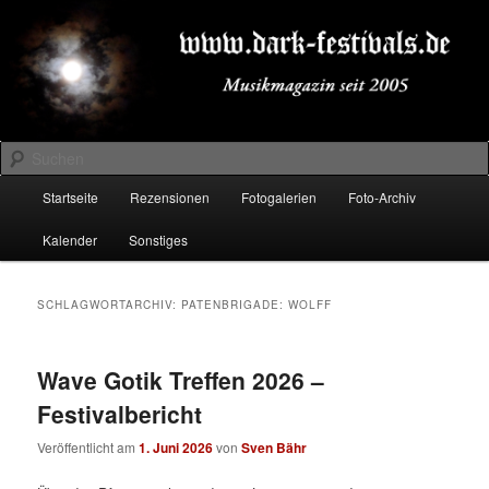
Zum
Zum
Musikmagazin seit 2005
primären
sekundären
Inhalt
Inhalt
springen
springen
DARK-FESTIVALS.DE
Suchen
Hauptmenü
Startseite
Rezensionen
Fotogalerien
Foto-Archiv
Kalender
Sonstiges
SCHLAGWORTARCHIV:
PATENBRIGADE: WOLFF
Wave Gotik Treffen 2026 –
Festivalbericht
Veröffentlicht am
1. Juni 2026
von
Sven Bähr