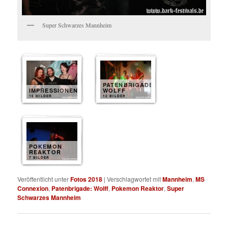
Super Schwarzes Mannheim
PATENBRIGADE
IMPRESSIONEN
WOLFF
16 BILDER
12 BILDER
POKEMON
REAKTOR
7 BILDER
Veröffentlicht unter
Fotos 2018
|
Verschlagwortet mit
Mannheim
,
MS
Connexion
,
Patenbrigade: Wolff
,
Pokemon Reaktor
,
Super
Schwarzes Mannheim