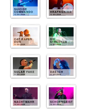
SUICIDE
COMMANDO
HRAFNGRIMR
12 BILDER
12 BILDER
CAT RAPES
DIE
DOG
STREUNER
12 BILDER
12 BILDER
SOLAR FAKE
DAS ICH
11 BILDER
11 BILDER
NACHTMAHR
SCHOENGEIST
10 BILDER
10 BILDER