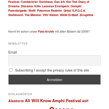
Festival
,
Combichrist
,
Darkhaus
,
Das Ich
,
Der Tod
,
Diary of
Dreams
,
Diorama
,
Köln
,
Lanxess Eventpark
,
Oomph!
,
Patenbrigade: Wolff
,
Pokemon Reaktor
,
Qntal
,
S.P.O.C.K
,
Stahlmann
,
The Mission
,
VNV Nation
,
Welle:Erdball
,
Zeraphine
Kennt ihr schon unser
Foto-Archiv
mit alten Bildern ab 2009?
NEWSLETTER
Email
Subscribing I accept the privacy rules of this site
SCHLAGWÖRTER
All Will Know
Amphi Festival
Alestorm
ASP