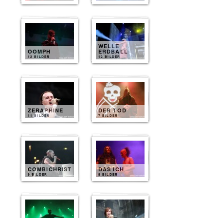
WELLE
OOMPH
ERDBALL
12 BILDER
12 BILDER
ZERAPHINE
DER TOD
11 BILDER
7 BILDER
COMBICHRIST
DAS ICH
9 BILDER
8 BILDER