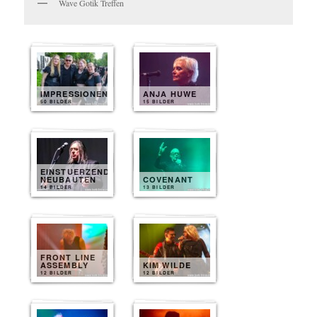
Wave Gotik Treffen
IMPRESSIONEN
ANJA HUWE
50 BILDER
15 BILDER
EINSTUERZENDE
NEUBAUTEN
COVENANT
14 BILDER
13 BILDER
FRONT LINE
ASSEMBLY
KIM WILDE
12 BILDER
12 BILDER