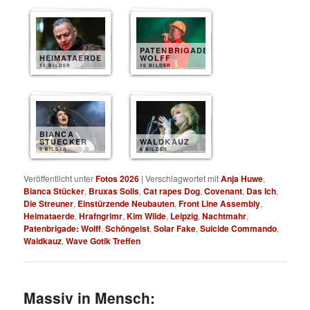
PATENBRIGADE
HEIMATAERDE
WOLFF
10 BILDER
10 BILDER
BIANCA
STUECKER
WALDKAUZ
9 BILDER
8 BILDER
Veröffentlicht unter
Fotos 2026
|
Verschlagwortet mit
Anja Huwe
,
Bianca Stücker
,
Bruxas Solis
,
Cat rapes Dog
,
Covenant
,
Das Ich
,
Die Streuner
,
Einstürzende Neubauten
,
Front Line Assembly
,
Heimataerde
,
Hrafngrimr
,
Kim Wilde
,
Leipzig
,
Nachtmahr
,
Patenbrigade: Wolff
,
Schöngeist
,
Solar Fake
,
Suicide Commando
,
Waldkauz
,
Wave Gotik Treffen
Massiv in Mensch: