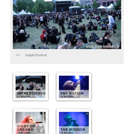
Amphi Festival
IMPRESSIONEN
VNV NATION
17 BILDER
14 BILDER
DIARY OF
DREAMS
THE MISSION
14 BILDER
13 BILDER