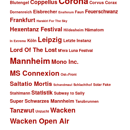
Corona
Coppelius
Blutengel
Corvus Corax
Feuerschwanz
Eisbrecher
Faun
Dornenreich
Ensiferum
Frankfurt
Harakiri For The Sky
Hexentanz Festival
Hämatom
Hildesheim
Leipzig
Köln
Letzte Instanz
In Extremo
Lord Of The Lost
M'era Luna Festival
Mannheim
Mono Inc.
MS Connexion
Ost+Front
Saltatio Mortis
Solar Fake
Schlachthof
Schandmaul
Statistik
Stahlmann
Subway to Sally
Super Schwarzes Mannheim
Tanzbrunnen
Wacken
Tanzwut
Unzucht
Wacken Open Air