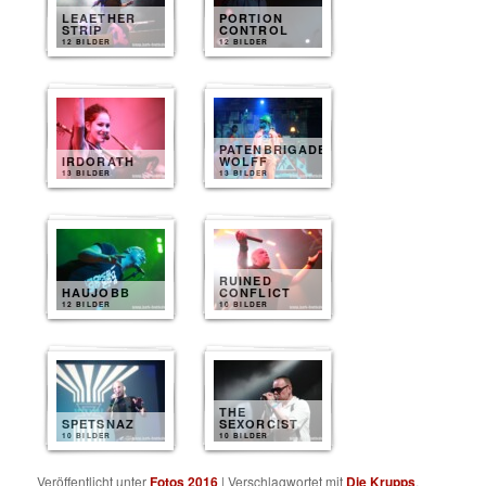
LEAETHER
PORTION
STRIP
CONTROL
12 BILDER
12 BILDER
PATENBRIGADE
IRDORATH
WOLFF
13 BILDER
13 BILDER
RUINED
HAUJOBB
CONFLICT
12 BILDER
10 BILDER
THE
SPETSNAZ
SEXORCIST
10 BILDER
10 BILDER
Veröffentlicht unter
Fotos 2016
|
Verschlagwortet mit
Die Krupps
,