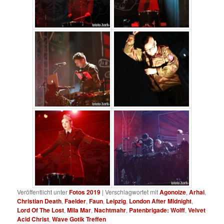
Veröffentlicht unter
Fotos 2019
|
Verschlagwortet mit
Agonoize
,
Arhai
,
Christian Death
,
Faelder
,
Faun
,
Leipzig
,
London After Midnight
,
Lord Of The Lost
,
Mila Mar
,
Nachtmahr
,
Patenbrigade: Wolff
,
Velvet
Acid Christ
,
Wave Gotik Treffen