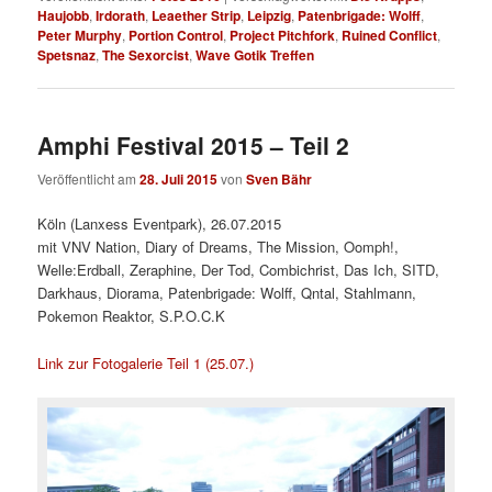
Haujobb
,
Irdorath
,
Leaether Strip
,
Leipzig
,
Patenbrigade: Wolff
,
Peter Murphy
,
Portion Control
,
Project Pitchfork
,
Ruined Conflict
,
Spetsnaz
,
The Sexorcist
,
Wave Gotik Treffen
Amphi Festival 2015 – Teil 2
Veröffentlicht am
28. Juli 2015
von
Sven Bähr
Köln (Lanxess Eventpark), 26.07.2015
mit VNV Nation, Diary of Dreams, The Mission, Oomph!,
Welle:Erdball, Zeraphine, Der Tod, Combichrist, Das Ich, SITD,
Darkhaus, Diorama, Patenbrigade: Wolff, Qntal, Stahlmann,
Pokemon Reaktor, S.P.O.C.K
Link zur Fotogalerie Teil 1 (25.07.)