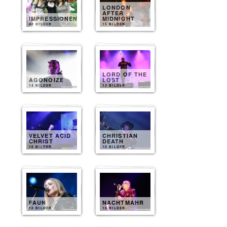
LONDON
AFTER
IMPRESSIONEN
MIDNIGHT
40 BILDER
15 BILDER
LORD OF THE
AGONOIZE
LOST
14 BILDER
13 BILDER
VELVET ACID
CHRISTIAN
CHRIST
DEATH
10 BILDER
10 BILDER
FAUN
NACHTMAHR
10 BILDER
10 BILDER