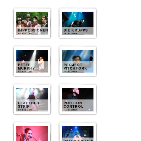
IMPRESSIONEN
DIE KRUPPS
50 BILDER
15 BILDER
PETER
PROJECT
MURPHY
PITCHFORK
14 BILDER
14 BILDER
LEAETHER
PORTION
STRIP
CONTROL
12 BILDER
12 BILDER
PATENBRIGADE