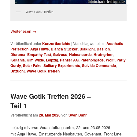
Wave Gotik Treffen
Weiterlesen
→
Veröffentlicht unter
Konzertberichte
|
Verschlagwortet mit
Aesthetic
Perfection
,
Anja Huwe
,
Bianca Stücker
,
Blaklight
,
Das Ich
,
Diorama
,
Empathy Test
,
Gulvoss
,
Heimataerde
,
Hrafngrimr
,
Keltania
,
Kim Wilde
,
Leipzig
,
Panzer AG
,
Patenbrigade: Wolff
,
Patty
Gurdy
,
Solar Fake
,
Solitary Experiments
,
Suivide Commando
,
Unzucht
,
Wave Gotik Treffen
Wave Gotik Treffen 2026 –
Teil 1
Veröffentlicht am
28. Mai 2026
von
Sven Bähr
Leipzig (diverse Veranstaltungsorte), 22. und 23.05.2026
mit Anja Huwe, Einstürzende Neubauten, Covenant, Front Line