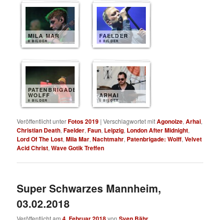
MILA MAR
FAELDER
8 BILDER
8 BILDER
PATENBRIGADE
WOLFF
ARHAI
8 BILDER
5 BILDER
Veröffentlicht unter
Fotos 2019
|
Verschlagwortet mit
Agonoize
,
Arhai
,
Christian Death
,
Faelder
,
Faun
,
Leipzig
,
London After Midnight
,
Lord Of The Lost
,
Mila Mar
,
Nachtmahr
,
Patenbrigade: Wolff
,
Velvet
Acid Christ
,
Wave Gotik Treffen
Super Schwarzes Mannheim,
03.02.2018
Veröffentlicht am
4. Februar 2018
von
Sven Bähr