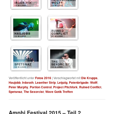
IRDORATH
WOLFF
13 BILDER
13 BILDER
RUINED
HAUJOBB
CONFLICT
12 BILDER
10 BILDER
THE
SPETSNAZ
SEXORCIST
10 BILDER
10 BILDER
Veröffentlicht unter
Fotos 2016
|
Verschlagwortet mit
Die Krupps
,
Haujobb
,
Irdorath
,
Leaether Strip
,
Leipzig
,
Patenbrigade: Wolff
,
Peter Murphy
,
Portion Control
,
Project Pitchfork
,
Ruined Conflict
,
Spetsnaz
,
The Sexorcist
,
Wave Gotik Treffen
Amphi Festival 2015 – Teil 2