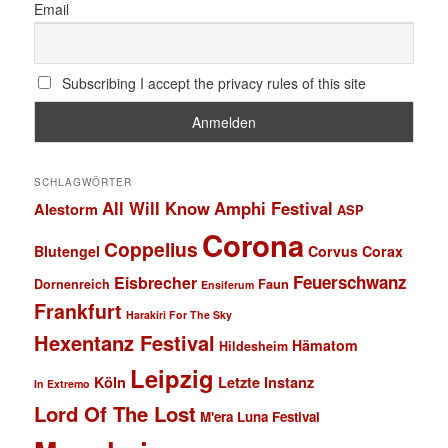
Email
Subscribing I accept the privacy rules of this site
SCHLAGWÖRTER
All Will Know
Amphi Festival
Alestorm
ASP
Corona
Coppelius
Blutengel
Corvus Corax
Feuerschwanz
Eisbrecher
Faun
Dornenreich
Ensiferum
Frankfurt
Harakiri For The Sky
Hexentanz Festival
Hämatom
Hildesheim
Leipzig
Köln
Letzte Instanz
In Extremo
Lord Of The Lost
M'era Luna Festival