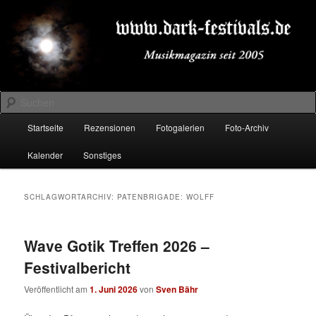
Zum
Zum
Musikmagazin seit 2005
primären
sekundären
Inhalt
Inhalt
springen
springen
DARK-FESTIVALS.DE
Suchen
Hauptmenü
Startseite
Rezensionen
Fotogalerien
Foto-Archiv
Kalender
Sonstiges
SCHLAGWORTARCHIV:
PATENBRIGADE: WOLFF
Wave Gotik Treffen 2026 –
Festivalbericht
Veröffentlicht am
1. Juni 2026
von
Sven Bähr