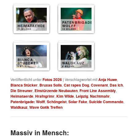
PATENBRIGADE
HEIMATAERDE
WOLFF
10 BILDER
10 BILDER
BIANCA
STUECKER
WALDKAUZ
9 BILDER
8 BILDER
Veröffentlicht unter
Fotos 2026
|
Verschlagwortet mit
Anja Huwe
,
Bianca Stücker
,
Bruxas Solis
,
Cat rapes Dog
,
Covenant
,
Das Ich
,
Die Streuner
,
Einstürzende Neubauten
,
Front Line Assembly
,
Heimataerde
,
Hrafngrimr
,
Kim Wilde
,
Leipzig
,
Nachtmahr
,
Patenbrigade: Wolff
,
Schöngeist
,
Solar Fake
,
Suicide Commando
,
Waldkauz
,
Wave Gotik Treffen
Massiv in Mensch: