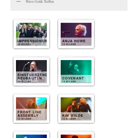
Wave Gotik Treffen
IMPRESSIONEN
ANJA HUWE
50 BILDER
15 BILDER
EINSTUERZENDE
NEUBAUTEN
COVENANT
14 BILDER
13 BILDER
FRONT LINE
ASSEMBLY
KIM WILDE
12 BILDER
12 BILDER