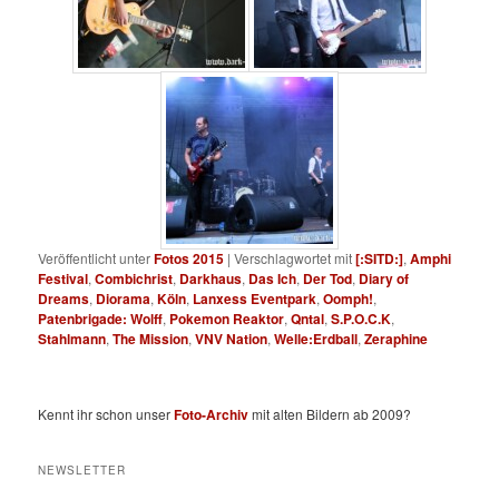
Veröffentlicht unter
Fotos 2015
|
Verschlagwortet mit
[:SITD:]
,
Amphi
Festival
,
Combichrist
,
Darkhaus
,
Das Ich
,
Der Tod
,
Diary of
Dreams
,
Diorama
,
Köln
,
Lanxess Eventpark
,
Oomph!
,
Patenbrigade: Wolff
,
Pokemon Reaktor
,
Qntal
,
S.P.O.C.K
,
Stahlmann
,
The Mission
,
VNV Nation
,
Welle:Erdball
,
Zeraphine
Kennt ihr schon unser
Foto-Archiv
mit alten Bildern ab 2009?
NEWSLETTER