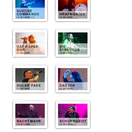
SUICIDE
COMMANDO
HRAFNGRIMR
12 BILDER
12 BILDER
CAT RAPES
DIE
DOG
STREUNER
12 BILDER
12 BILDER
SOLAR FAKE
DAS ICH
11 BILDER
11 BILDER
NACHTMAHR
SCHOENGEIST
10 BILDER
10 BILDER