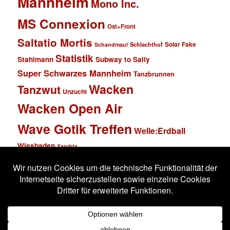
Mannheim
Mono Inc.
MS Connexion
Ost+Front
Saltatio Mortis
Solar Fake
Schlachthof
Schandmaul
Statistik
Stahlmann
Subway to Sally
Super Schwarzes Mannheim
Tanzbrunnen
Wacken
Tanzwut
Unzucht
Wacken Open Air
Wave Gotik Treffen
Welle:Erdball
Wiesbaden
Xandria
Impressum