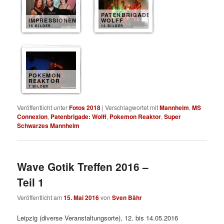
PATENBRIGADE
IMPRESSIONEN
WOLFF
16 BILDER
12 BILDER
POKEMON
REAKTOR
7 BILDER
Veröffentlicht unter
Fotos 2018
|
Verschlagwortet mit
Mannheim
,
MS
Connexion
,
Patenbrigade: Wolff
,
Pokemon Reaktor
,
Super
Schwarzes Mannheim
Wave Gotik Treffen 2016 –
Teil 1
Veröffentlicht am
15. Mai 2016
von
Sven Bähr
Leipzig (diverse Veranstaltungsorte), 12. bis 14.05.2016