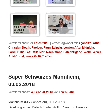
MILA MAR
FAELDER
8 BILDER
8 BILDER
PATENBRIGADE
WOLFF
ARHAI
8 BILDER
5 BILDER
Veröffentlicht unter
Fotos 2019
|
Verschlagwortet mit
Agonoize
,
Arhai
,
Christian Death
,
Faelder
,
Faun
,
Leipzig
,
London After Midnight
,
Lord Of The Lost
,
Mila Mar
,
Nachtmahr
,
Patenbrigade: Wolff
,
Velvet
Acid Christ
,
Wave Gotik Treffen
Super Schwarzes Mannheim,
03.02.2018
Veröffentlicht am
4. Februar 2018
von
Sven Bähr
Mannheim (MS Connexion), 03.02.2018
Live-Programm: Patenbrigade: Wolff, Pokemon Reaktor