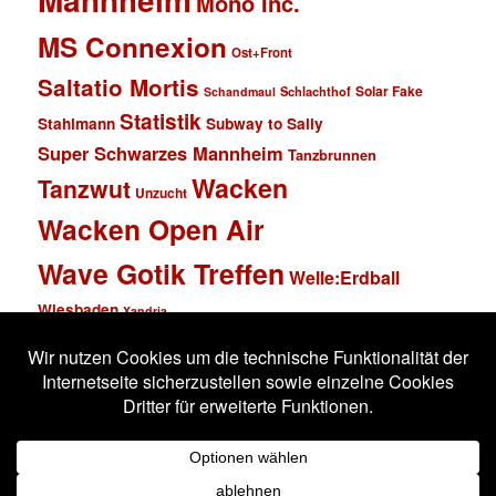
Mannheim
Mono Inc.
MS Connexion
Ost+Front
Saltatio Mortis
Solar Fake
Schlachthof
Schandmaul
Statistik
Stahlmann
Subway to Sally
Super Schwarzes Mannheim
Tanzbrunnen
Wacken
Tanzwut
Unzucht
Wacken Open Air
Wave Gotik Treffen
Welle:Erdball
Wiesbaden
Xandria
Impressum