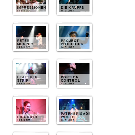
IMPRESSIONEN
DIE KRUPPS
50 BILDER
15 BILDER
PETER
PROJECT
MURPHY
PITCHFORK
14 BILDER
14 BILDER
LEAETHER
PORTION
STRIP
CONTROL
12 BILDER
12 BILDER
PATENBRIGADE
IRDORATH
WOLFF
13 BILDER
13 BILDER