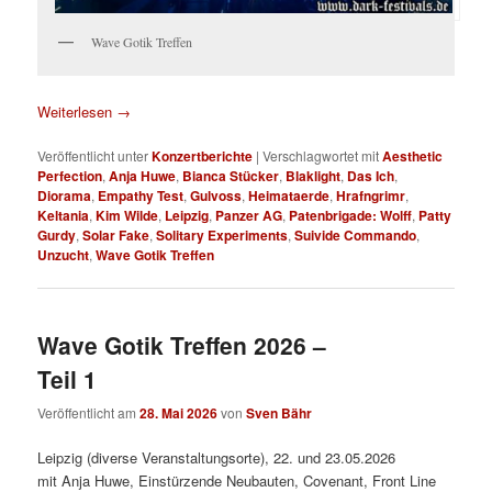
Wave Gotik Treffen
Weiterlesen
→
Veröffentlicht unter
Konzertberichte
|
Verschlagwortet mit
Aesthetic
Perfection
,
Anja Huwe
,
Bianca Stücker
,
Blaklight
,
Das Ich
,
Diorama
,
Empathy Test
,
Gulvoss
,
Heimataerde
,
Hrafngrimr
,
Keltania
,
Kim Wilde
,
Leipzig
,
Panzer AG
,
Patenbrigade: Wolff
,
Patty
Gurdy
,
Solar Fake
,
Solitary Experiments
,
Suivide Commando
,
Unzucht
,
Wave Gotik Treffen
Wave Gotik Treffen 2026 –
Teil 1
Veröffentlicht am
28. Mai 2026
von
Sven Bähr
Leipzig (diverse Veranstaltungsorte), 22. und 23.05.2026
mit Anja Huwe, Einstürzende Neubauten, Covenant, Front Line