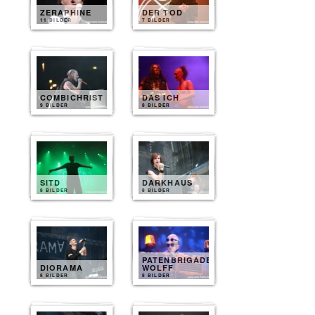
ZERAPHINE
DER TOD
11 BILDER
7 BILDER
COMBICHRIST
DAS ICH
9 BILDER
8 BILDER
SITD
DARKHAUS
8 BILDER
8 BILDER
PATENBRIGADE
DIORAMA
WOLFF
8 BILDER
8 BILDER