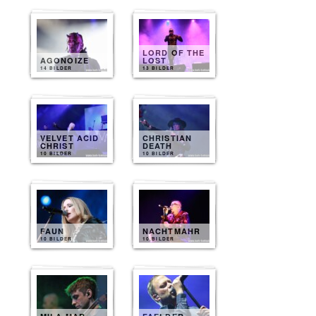
LORD OF THE
AGONOIZE
LOST
14 BILDER
13 BILDER
VELVET ACID
CHRISTIAN
CHRIST
DEATH
10 BILDER
10 BILDER
FAUN
NACHTMAHR
10 BILDER
10 BILDER