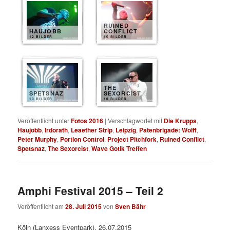
RUINED
HAUJOBB
CONFLICT
12 BILDER
10 BILDER
THE
SPETSNAZ
SEXORCIST
10 BILDER
10 BILDER
Veröffentlicht unter
Fotos 2016
|
Verschlagwortet mit
Die Krupps
,
Haujobb
,
Irdorath
,
Leaether Strip
,
Leipzig
,
Patenbrigade: Wolff
,
Peter Murphy
,
Portion Control
,
Project Pitchfork
,
Ruined Conflict
,
Spetsnaz
,
The Sexorcist
,
Wave Gotik Treffen
Amphi Festival 2015 – Teil 2
Veröffentlicht am
28. Juli 2015
von
Sven Bähr
Köln (Lanxess Eventpark), 26.07.2015