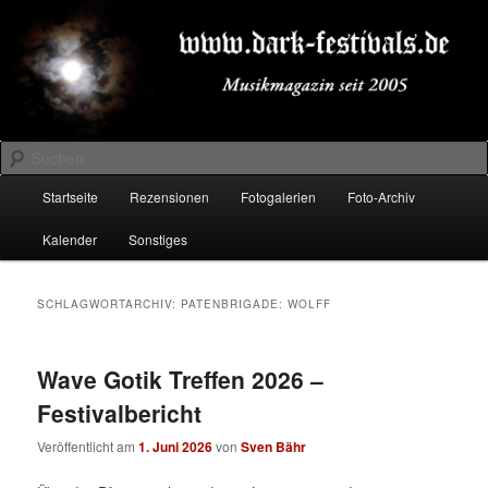
Zum
Zum
Musikmagazin seit 2005
primären
sekundären
Inhalt
Inhalt
springen
springen
DARK-FESTIVALS.DE
Suchen
Hauptmenü
Startseite
Rezensionen
Fotogalerien
Foto-Archiv
Kalender
Sonstiges
SCHLAGWORTARCHIV:
PATENBRIGADE: WOLFF
Wave Gotik Treffen 2026 –
Festivalbericht
Veröffentlicht am
1. Juni 2026
von
Sven Bähr