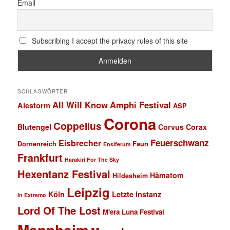
Email
Subscribing I accept the privacy rules of this site
SCHLAGWÖRTER
All Will Know
Amphi Festival
Alestorm
ASP
Corona
Coppelius
Blutengel
Corvus Corax
Feuerschwanz
Eisbrecher
Faun
Dornenreich
Ensiferum
Frankfurt
Harakiri For The Sky
Hexentanz Festival
Hämatom
Hildesheim
Leipzig
Köln
Letzte Instanz
In Extremo
Lord Of The Lost
M'era Luna Festival