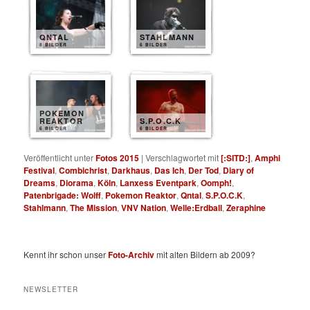
QNTAL
STAHLMANN
8 BILDER
6 BILDER
POKEMON
REAKTOR
S.P.O.C.K
6 BILDER
6 BILDER
Veröffentlicht unter
Fotos 2015
|
Verschlagwortet mit
[:SITD:]
,
Amphi
Festival
,
Combichrist
,
Darkhaus
,
Das Ich
,
Der Tod
,
Diary of
Dreams
,
Diorama
,
Köln
,
Lanxess Eventpark
,
Oomph!
,
Patenbrigade: Wolff
,
Pokemon Reaktor
,
Qntal
,
S.P.O.C.K
,
Stahlmann
,
The Mission
,
VNV Nation
,
Welle:Erdball
,
Zeraphine
Kennt ihr schon unser
Foto-Archiv
mit alten Bildern ab 2009?
NEWSLETTER