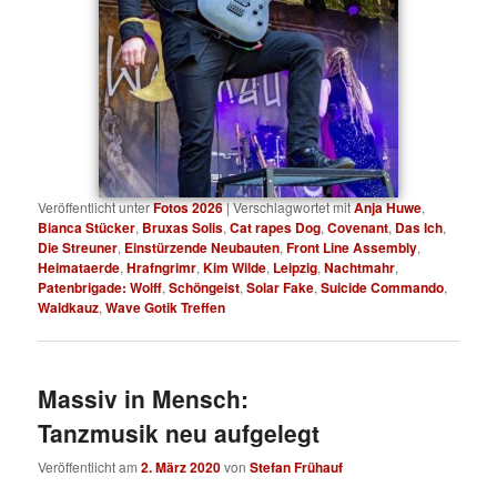
Veröffentlicht unter
Fotos 2026
|
Verschlagwortet mit
Anja Huwe
,
Bianca Stücker
,
Bruxas Solis
,
Cat rapes Dog
,
Covenant
,
Das Ich
,
Die Streuner
,
Einstürzende Neubauten
,
Front Line Assembly
,
Heimataerde
,
Hrafngrimr
,
Kim Wilde
,
Leipzig
,
Nachtmahr
,
Patenbrigade: Wolff
,
Schöngeist
,
Solar Fake
,
Suicide Commando
,
Waldkauz
,
Wave Gotik Treffen
Massiv in Mensch:
Tanzmusik neu aufgelegt
Veröffentlicht am
2. März 2020
von
Stefan Frühauf