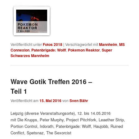
POKEMON
REAKTOR
7 BILDER
Veröffentlicht unter
Fotos 2018
|
Verschlagwortet mit
Mannheim
,
MS
Connexion
,
Patenbrigade: Wolff
,
Pokemon Reaktor
,
Super
Schwarzes Mannheim
Wave Gotik Treffen 2016 –
Teil 1
Veröffentlicht am
15. Mai 2016
von
Sven Bähr
Leipzig (diverse Veranstaltungsorte), 12. bis 14.05.2016
mit
Die Krupps, Peter Murphy, Project Pitchfork, Leaether Strip,
Portion Control, Irdorath, Patenbrigade: Wolff, Haujobb, Ruined
Conflict, Spetsnaz, The Sexorcist