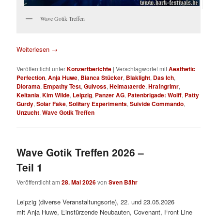
Wave Gotik Treffen
Weiterlesen
→
Veröffentlicht unter
Konzertberichte
|
Verschlagwortet mit
Aesthetic
Perfection
,
Anja Huwe
,
Bianca Stücker
,
Blaklight
,
Das Ich
,
Diorama
,
Empathy Test
,
Gulvoss
,
Heimataerde
,
Hrafngrimr
,
Keltania
,
Kim Wilde
,
Leipzig
,
Panzer AG
,
Patenbrigade: Wolff
,
Patty
Gurdy
,
Solar Fake
,
Solitary Experiments
,
Suivide Commando
,
Unzucht
,
Wave Gotik Treffen
Wave Gotik Treffen 2026 –
Teil 1
Veröffentlicht am
28. Mai 2026
von
Sven Bähr
Leipzig (diverse Veranstaltungsorte), 22. und 23.05.2026
mit Anja Huwe, Einstürzende Neubauten, Covenant, Front Line