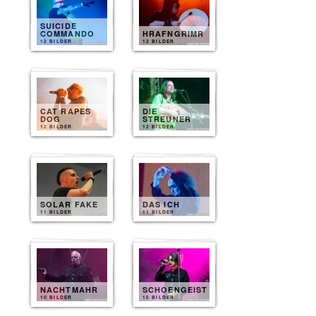
SUICIDE
COMMANDO
HRAFNGRIMR
12 BILDER
12 BILDER
CAT RAPES
DIE
DOG
STREUNER
12 BILDER
12 BILDER
SOLAR FAKE
DAS ICH
11 BILDER
11 BILDER
NACHTMAHR
SCHOENGEIST
10 BILDER
10 BILDER