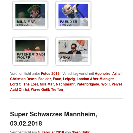
MILA MAR
FAELDER
8 BILDER
8 BILDER
PATENBRIGADE
WOLFF
ARHAI
8 BILDER
5 BILDER
Veröffentlicht unter
Fotos 2019
|
Verschlagwortet mit
Agonoize
,
Arhai
,
Christian Death
,
Faelder
,
Faun
,
Leipzig
,
London After Midnight
,
Lord Of The Lost
,
Mila Mar
,
Nachtmahr
,
Patenbrigade: Wolff
,
Velvet
Acid Christ
,
Wave Gotik Treffen
Super Schwarzes Mannheim,
03.02.2018
Veröffentlicht am
4. Februar 2018
von
Sven Bähr