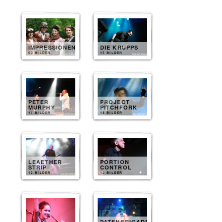
IMPRESSIONEN
DIE KRUPPS
50 BILDER
15 BILDER
PETER
PROJECT
MURPHY
PITCHFORK
14 BILDER
14 BILDER
LEAETHER
PORTION
STRIP
CONTROL
12 BILDER
12 BILDER
PATENBRIGADE