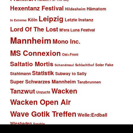
Hexentanz Festival
Hämatom
Hildesheim
Leipzig
Köln
Letzte Instanz
In Extremo
Lord Of The Lost
M'era Luna Festival
Mannheim
Mono Inc.
MS Connexion
Ost+Front
Saltatio Mortis
Solar Fake
Schlachthof
Schandmaul
Statistik
Stahlmann
Subway to Sally
Super Schwarzes Mannheim
Tanzbrunnen
Wacken
Tanzwut
Unzucht
Wacken Open Air
Wave Gotik Treffen
Welle:Erdball
Wiesbaden
Xandria