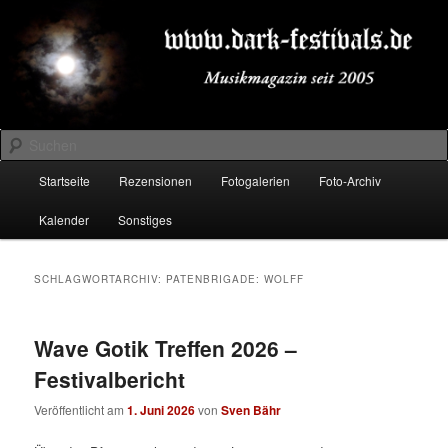
Zum
Zum
Musikmagazin seit 2005
primären
sekundären
Inhalt
Inhalt
springen
springen
DARK-FESTIVALS.DE
Suchen
Hauptmenü
Startseite
Rezensionen
Fotogalerien
Foto-Archiv
Kalender
Sonstiges
SCHLAGWORTARCHIV:
PATENBRIGADE: WOLFF
Wave Gotik Treffen 2026 –
Festivalbericht
Veröffentlicht am
1. Juni 2026
von
Sven Bähr