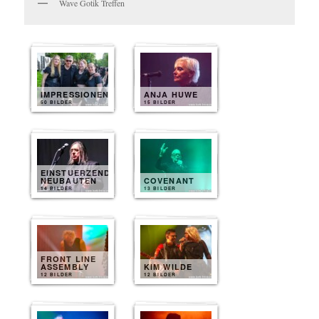
Wave Gotik Treffen
IMPRESSIONEN
ANJA HUWE
50 BILDER
15 BILDER
EINSTUERZENDE
NEUBAUTEN
COVENANT
14 BILDER
13 BILDER
FRONT LINE
ASSEMBLY
KIM WILDE
12 BILDER
12 BILDER