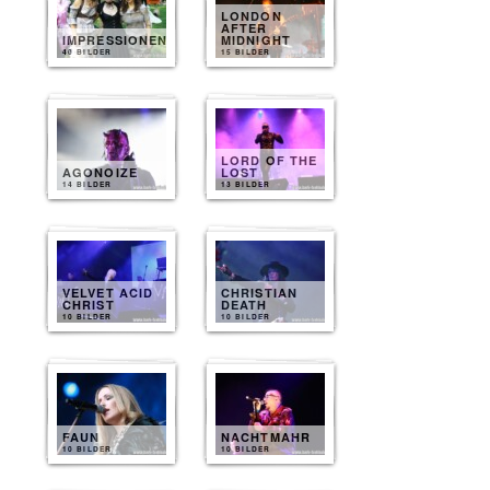
LONDON
AFTER
IMPRESSIONEN
MIDNIGHT
40 BILDER
15 BILDER
LORD OF THE
AGONOIZE
LOST
14 BILDER
13 BILDER
VELVET ACID
CHRISTIAN
CHRIST
DEATH
10 BILDER
10 BILDER
FAUN
NACHTMAHR
10 BILDER
10 BILDER