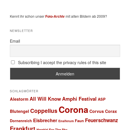
Kennt ihr schon unser
Foto-Archiv
mit alten Bildern ab 2009?
NEWSLETTER
Email
Subscribing I accept the privacy rules of this site
SCHLAGWÖRTER
All Will Know
Amphi Festival
Alestorm
ASP
Corona
Coppelius
Blutengel
Corvus Corax
Feuerschwanz
Eisbrecher
Faun
Dornenreich
Ensiferum
Frankfurt
Harakiri For The Sky