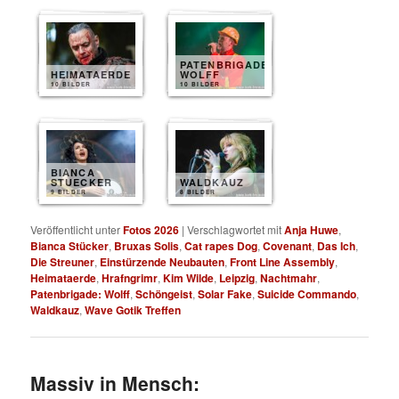
PATENBRIGADE
HEIMATAERDE
WOLFF
10 BILDER
10 BILDER
BIANCA
STUECKER
WALDKAUZ
9 BILDER
8 BILDER
Veröffentlicht unter
Fotos 2026
|
Verschlagwortet mit
Anja Huwe
,
Bianca Stücker
,
Bruxas Solis
,
Cat rapes Dog
,
Covenant
,
Das Ich
,
Die Streuner
,
Einstürzende Neubauten
,
Front Line Assembly
,
Heimataerde
,
Hrafngrimr
,
Kim Wilde
,
Leipzig
,
Nachtmahr
,
Patenbrigade: Wolff
,
Schöngeist
,
Solar Fake
,
Suicide Commando
,
Waldkauz
,
Wave Gotik Treffen
Massiv in Mensch: