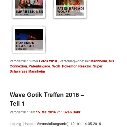
PATENBRIGADE
IMPRESSIONEN
WOLFF
16 BILDER
12 BILDER
POKEMON
REAKTOR
7 BILDER
Veröffentlicht unter
Fotos 2018
|
Verschlagwortet mit
Mannheim
,
MS
Connexion
,
Patenbrigade: Wolff
,
Pokemon Reaktor
,
Super
Schwarzes Mannheim
Wave Gotik Treffen 2016 –
Teil 1
Veröffentlicht am
15. Mai 2016
von
Sven Bähr
Leipzig (diverse Veranstaltungsorte), 12. bis 14.05.2016