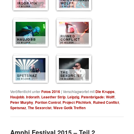
IRDORATH
WOLFF
13 BILDER
13 BILDER
RUINED
HAUJOBB
CONFLICT
12 BILDER
10 BILDER
THE
SPETSNAZ
SEXORCIST
10 BILDER
10 BILDER
Veröffentlicht unter
Fotos 2016
|
Verschlagwortet mit
Die Krupps
,
Haujobb
,
Irdorath
,
Leaether Strip
,
Leipzig
,
Patenbrigade: Wolff
,
Peter Murphy
,
Portion Control
,
Project Pitchfork
,
Ruined Conflict
,
Spetsnaz
,
The Sexorcist
,
Wave Gotik Treffen
Amphi Festival 2015 – Teil 2