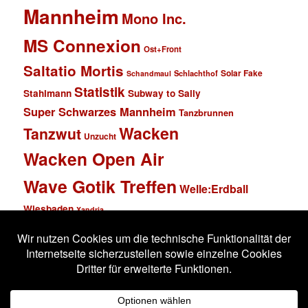
Mannheim
Mono Inc.
MS Connexion
Ost+Front
Saltatio Mortis
Solar Fake
Schlachthof
Schandmaul
Statistik
Stahlmann
Subway to Sally
Super Schwarzes Mannheim
Tanzbrunnen
Wacken
Tanzwut
Unzucht
Wacken Open Air
Wave Gotik Treffen
Welle:Erdball
Wiesbaden
Xandria
Impressum