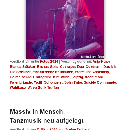
Veröffentlicht unter
Fotos 2026
|
Verschlagwortet mit
Anja Huwe
,
Bianca Stücker
,
Bruxas Solis
,
Cat rapes Dog
,
Covenant
,
Das Ich
,
Die Streuner
,
Einstürzende Neubauten
,
Front Line Assembly
,
Heimataerde
,
Hrafngrimr
,
Kim Wilde
,
Leipzig
,
Nachtmahr
,
Patenbrigade: Wolff
,
Schöngeist
,
Solar Fake
,
Suicide Commando
,
Waldkauz
,
Wave Gotik Treffen
Massiv in Mensch:
Tanzmusik neu aufgelegt
Veröffentlicht am
2. März 2020
von
Stefan Frühauf