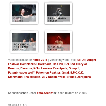
QNTAL
STAHLMANN
8 BILDER
6 BILDER
POKEMON
REAKTOR
S.P.O.C.K
6 BILDER
6 BILDER
Veröffentlicht unter
Fotos 2015
|
Verschlagwortet mit
[:SITD:]
,
Amphi
Festival
,
Combichrist
,
Darkhaus
,
Das Ich
,
Der Tod
,
Diary of
Dreams
,
Diorama
,
Köln
,
Lanxess Eventpark
,
Oomph!
,
Patenbrigade: Wolff
,
Pokemon Reaktor
,
Qntal
,
S.P.O.C.K
,
Stahlmann
,
The Mission
,
VNV Nation
,
Welle:Erdball
,
Zeraphine
Kennt ihr schon unser
Foto-Archiv
mit alten Bildern ab 2009?
NEWSLETTER