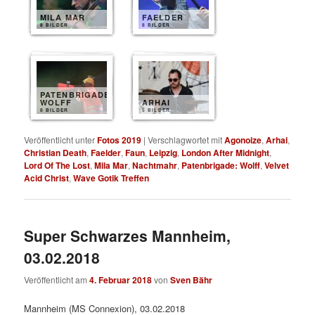
MILA MAR
FAELDER
8 BILDER
8 BILDER
PATENBRIGADE
WOLFF
ARHAI
8 BILDER
5 BILDER
Veröffentlicht unter
Fotos 2019
|
Verschlagwortet mit
Agonoize
,
Arhai
,
Christian Death
,
Faelder
,
Faun
,
Leipzig
,
London After Midnight
,
Lord Of The Lost
,
Mila Mar
,
Nachtmahr
,
Patenbrigade: Wolff
,
Velvet
Acid Christ
,
Wave Gotik Treffen
Super Schwarzes Mannheim,
03.02.2018
Veröffentlicht am
4. Februar 2018
von
Sven Bähr
Mannheim (MS Connexion), 03.02.2018