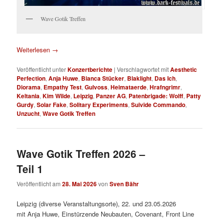
Wave Gotik Treffen
Weiterlesen
→
Veröffentlicht unter
Konzertberichte
|
Verschlagwortet mit
Aesthetic
Perfection
,
Anja Huwe
,
Bianca Stücker
,
Blaklight
,
Das Ich
,
Diorama
,
Empathy Test
,
Gulvoss
,
Heimataerde
,
Hrafngrimr
,
Keltania
,
Kim Wilde
,
Leipzig
,
Panzer AG
,
Patenbrigade: Wolff
,
Patty
Gurdy
,
Solar Fake
,
Solitary Experiments
,
Suivide Commando
,
Unzucht
,
Wave Gotik Treffen
Wave Gotik Treffen 2026 –
Teil 1
Veröffentlicht am
28. Mai 2026
von
Sven Bähr
Leipzig (diverse Veranstaltungsorte), 22. und 23.05.2026
mit Anja Huwe, Einstürzende Neubauten, Covenant, Front Line