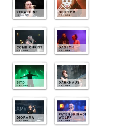
ZERAPHINE
DER TOD
11 BILDER
7 BILDER
COMBICHRIST
DAS ICH
9 BILDER
8 BILDER
SITD
DARKHAUS
8 BILDER
8 BILDER
PATENBRIGADE
DIORAMA
WOLFF
8 BILDER
8 BILDER