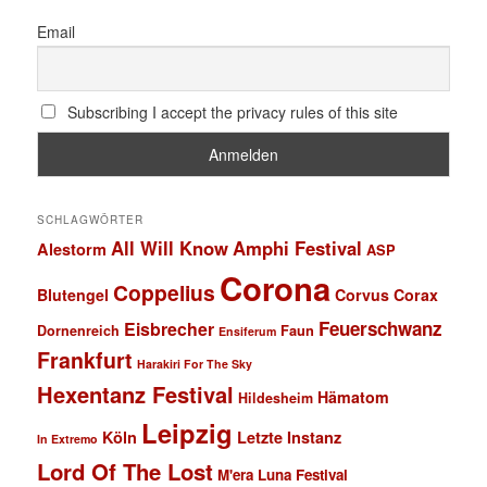
Email
Subscribing I accept the privacy rules of this site
SCHLAGWÖRTER
All Will Know
Amphi Festival
Alestorm
ASP
Corona
Coppelius
Blutengel
Corvus Corax
Feuerschwanz
Eisbrecher
Faun
Dornenreich
Ensiferum
Frankfurt
Harakiri For The Sky
Hexentanz Festival
Hämatom
Hildesheim
Leipzig
Köln
Letzte Instanz
In Extremo
Lord Of The Lost
M'era Luna Festival