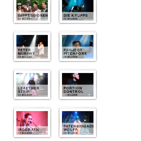
IMPRESSIONEN
DIE KRUPPS
50 BILDER
15 BILDER
PETER
PROJECT
MURPHY
PITCHFORK
14 BILDER
14 BILDER
LEAETHER
PORTION
STRIP
CONTROL
12 BILDER
12 BILDER
PATENBRIGADE
IRDORATH
WOLFF
13 BILDER
13 BILDER