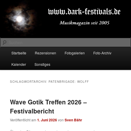
Zum
Zum
Musikmagazin seit 2005
primären
sekundären
Inhalt
Inhalt
springen
springen
DARK-FESTIVALS.DE
Suchen
Hauptmenü
Startseite
Rezensionen
Fotogalerien
Foto-Archiv
Kalender
Sonstiges
SCHLAGWORTARCHIV:
PATENBRIGADE: WOLFF
Wave Gotik Treffen 2026 –
Festivalbericht
Veröffentlicht am
1. Juni 2026
von
Sven Bähr