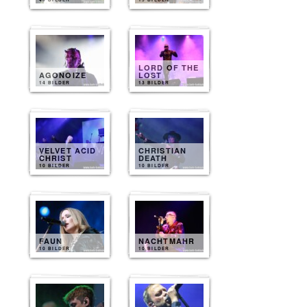
LORD OF THE
AGONOIZE
LOST
14 BILDER
13 BILDER
VELVET ACID
CHRISTIAN
CHRIST
DEATH
10 BILDER
10 BILDER
FAUN
NACHTMAHR
10 BILDER
10 BILDER