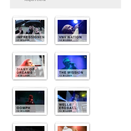
IMPRESSIONEN
VNV NATION
17 BILDER
14 BILDER
DIARY OF
DREAMS
THE MISSION
14 BILDER
13 BILDER
WELLE
OOMPH
ERDBALL
12 BILDER
12 BILDER