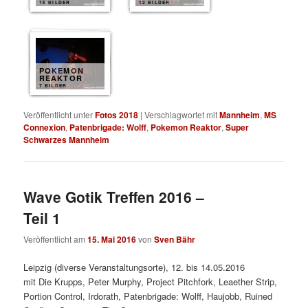
16 BILDER
12 BILDER
POKEMON
REAKTOR
7 BILDER
Veröffentlicht unter
Fotos 2018
|
Verschlagwortet mit
Mannheim
,
MS
Connexion
,
Patenbrigade: Wolff
,
Pokemon Reaktor
,
Super
Schwarzes Mannheim
Wave Gotik Treffen 2016 –
Teil 1
Veröffentlicht am
15. Mai 2016
von
Sven Bähr
Leipzig (diverse Veranstaltungsorte), 12. bis 14.05.2016
mit
Die Krupps, Peter Murphy, Project Pitchfork, Leaether Strip,
Portion Control, Irdorath, Patenbrigade: Wolff, Haujobb, Ruined