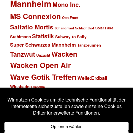
Mannheim
Mono Inc.
MS Connexion
Ost+Front
Saltatio Mortis
Solar Fake
Schlachthof
Schandmaul
Statistik
Stahlmann
Subway to Sally
Super Schwarzes Mannheim
Tanzbrunnen
Wacken
Tanzwut
Unzucht
Wacken Open Air
Wave Gotik Treffen
Welle:Erdball
Wiesbaden
Xandria
Impressum