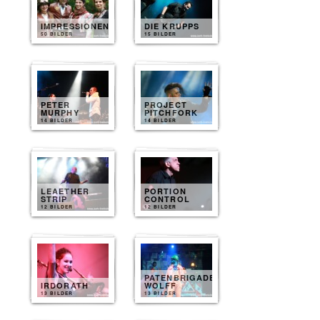
IMPRESSIONEN
DIE KRUPPS
50 BILDER
15 BILDER
PETER
PROJECT
MURPHY
PITCHFORK
14 BILDER
14 BILDER
LEAETHER
PORTION
STRIP
CONTROL
12 BILDER
12 BILDER
PATENBRIGADE
IRDORATH
WOLFF
13 BILDER
13 BILDER