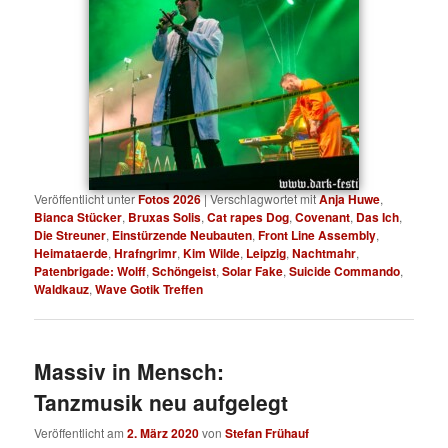
Veröffentlicht unter
Fotos 2026
|
Verschlagwortet mit
Anja Huwe
,
Bianca Stücker
,
Bruxas Solis
,
Cat rapes Dog
,
Covenant
,
Das Ich
,
Die Streuner
,
Einstürzende Neubauten
,
Front Line Assembly
,
Heimataerde
,
Hrafngrimr
,
Kim Wilde
,
Leipzig
,
Nachtmahr
,
Patenbrigade: Wolff
,
Schöngeist
,
Solar Fake
,
Suicide Commando
,
Waldkauz
,
Wave Gotik Treffen
Massiv in Mensch:
Tanzmusik neu aufgelegt
Veröffentlicht am
2. März 2020
von
Stefan Frühauf