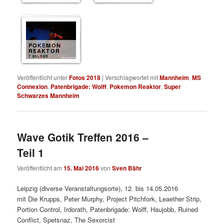
POKEMON
REAKTOR
7 BILDER
Veröffentlicht unter
Fotos 2018
|
Verschlagwortet mit
Mannheim
,
MS
Connexion
,
Patenbrigade: Wolff
,
Pokemon Reaktor
,
Super
Schwarzes Mannheim
Wave Gotik Treffen 2016 –
Teil 1
Veröffentlicht am
15. Mai 2016
von
Sven Bähr
Leipzig (diverse Veranstaltungsorte), 12. bis 14.05.2016
mit
Die Krupps, Peter Murphy, Project Pitchfork, Leaether Strip,
Portion Control, Irdorath, Patenbrigade: Wolff, Haujobb, Ruined
Conflict, Spetsnaz, The Sexorcist