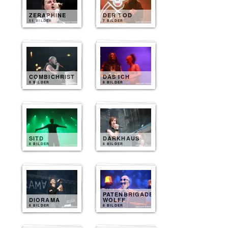
ZERAPHINE
DER TOD
11 BILDER
7 BILDER
COMBICHRIST
DAS ICH
9 BILDER
8 BILDER
SITD
DARKHAUS
8 BILDER
8 BILDER
PATENBRIGADE
DIORAMA
WOLFF
8 BILDER
8 BILDER