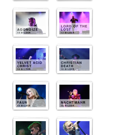
LORD OF THE
AGONOIZE
LOST
14 BILDER
13 BILDER
VELVET ACID
CHRISTIAN
CHRIST
DEATH
10 BILDER
10 BILDER
FAUN
NACHTMAHR
10 BILDER
10 BILDER