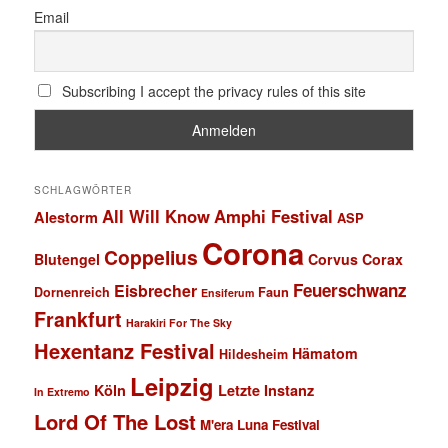
Email
Subscribing I accept the privacy rules of this site
SCHLAGWÖRTER
All Will Know
Amphi Festival
Alestorm
ASP
Corona
Coppelius
Blutengel
Corvus Corax
Feuerschwanz
Eisbrecher
Faun
Dornenreich
Ensiferum
Frankfurt
Harakiri For The Sky
Hexentanz Festival
Hämatom
Hildesheim
Leipzig
Köln
Letzte Instanz
In Extremo
Lord Of The Lost
M'era Luna Festival