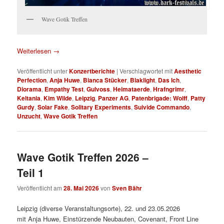
Wave Gotik Treffen
Weiterlesen
→
Veröffentlicht unter
Konzertberichte
|
Verschlagwortet mit
Aesthetic
Perfection
,
Anja Huwe
,
Bianca Stücker
,
Blaklight
,
Das Ich
,
Diorama
,
Empathy Test
,
Gulvoss
,
Heimataerde
,
Hrafngrimr
,
Keltania
,
Kim Wilde
,
Leipzig
,
Panzer AG
,
Patenbrigade: Wolff
,
Patty
Gurdy
,
Solar Fake
,
Solitary Experiments
,
Suivide Commando
,
Unzucht
,
Wave Gotik Treffen
Wave Gotik Treffen 2026 –
Teil 1
Veröffentlicht am
28. Mai 2026
von
Sven Bähr
Leipzig (diverse Veranstaltungsorte), 22. und 23.05.2026
mit Anja Huwe, Einstürzende Neubauten, Covenant, Front Line