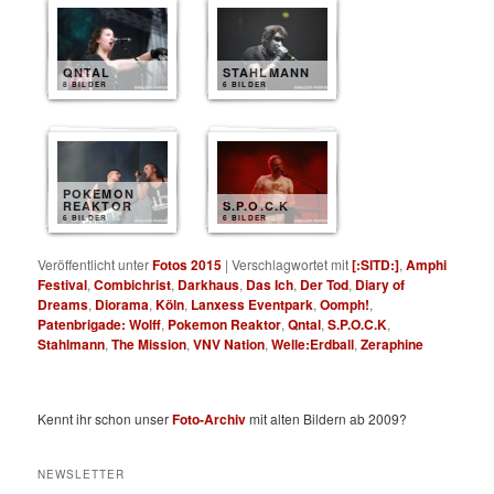
QNTAL
STAHLMANN
8 BILDER
6 BILDER
POKEMON
REAKTOR
S.P.O.C.K
6 BILDER
6 BILDER
Veröffentlicht unter
Fotos 2015
|
Verschlagwortet mit
[:SITD:]
,
Amphi
Festival
,
Combichrist
,
Darkhaus
,
Das Ich
,
Der Tod
,
Diary of
Dreams
,
Diorama
,
Köln
,
Lanxess Eventpark
,
Oomph!
,
Patenbrigade: Wolff
,
Pokemon Reaktor
,
Qntal
,
S.P.O.C.K
,
Stahlmann
,
The Mission
,
VNV Nation
,
Welle:Erdball
,
Zeraphine
Kennt ihr schon unser
Foto-Archiv
mit alten Bildern ab 2009?
NEWSLETTER