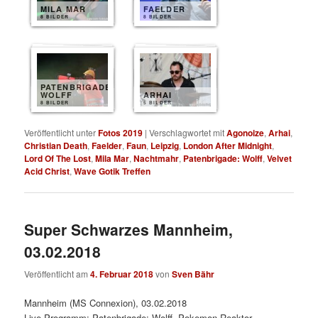
MILA MAR
FAELDER
8 BILDER
8 BILDER
PATENBRIGADE
WOLFF
ARHAI
8 BILDER
5 BILDER
Veröffentlicht unter
Fotos 2019
|
Verschlagwortet mit
Agonoize
,
Arhai
,
Christian Death
,
Faelder
,
Faun
,
Leipzig
,
London After Midnight
,
Lord Of The Lost
,
Mila Mar
,
Nachtmahr
,
Patenbrigade: Wolff
,
Velvet
Acid Christ
,
Wave Gotik Treffen
Super Schwarzes Mannheim,
03.02.2018
Veröffentlicht am
4. Februar 2018
von
Sven Bähr
Mannheim (MS Connexion), 03.02.2018
Live-Programm: Patenbrigade: Wolff, Pokemon Reaktor