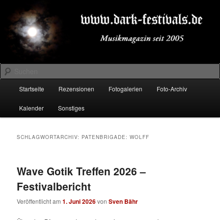
Zum
Zum
Musikmagazin seit 2005
primären
sekundären
Inhalt
Inhalt
springen
springen
DARK-FESTIVALS.DE
Suchen
Hauptmenü
Startseite
Rezensionen
Fotogalerien
Foto-Archiv
Kalender
Sonstiges
SCHLAGWORTARCHIV:
PATENBRIGADE: WOLFF
Wave Gotik Treffen 2026 –
Festivalbericht
Veröffentlicht am
1. Juni 2026
von
Sven Bähr