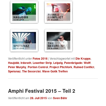
RUINED
HAUJOBB
CONFLICT
12 BILDER
10 BILDER
THE
SPETSNAZ
SEXORCIST
10 BILDER
10 BILDER
Veröffentlicht unter
Fotos 2016
|
Verschlagwortet mit
Die Krupps
,
Haujobb
,
Irdorath
,
Leaether Strip
,
Leipzig
,
Patenbrigade: Wolff
,
Peter Murphy
,
Portion Control
,
Project Pitchfork
,
Ruined Conflict
,
Spetsnaz
,
The Sexorcist
,
Wave Gotik Treffen
Amphi Festival 2015 – Teil 2
Veröffentlicht am
28. Juli 2015
von
Sven Bähr