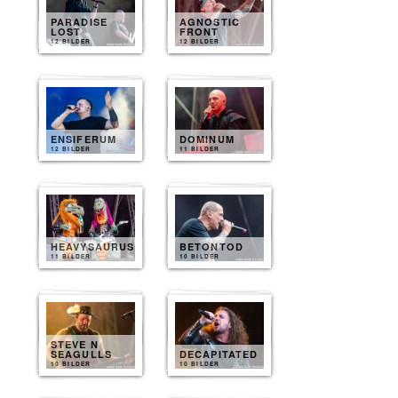
PARADISE
AGNOSTIC
LOST
FRONT
12 BILDER
12 BILDER
ENSIFERUM
DOMINUM
12 BILDER
11 BILDER
HEAVYSAURUS
BETONTOD
11 BILDER
10 BILDER
STEVE N
SEAGULLS
DECAPITATED
10 BILDER
10 BILDER