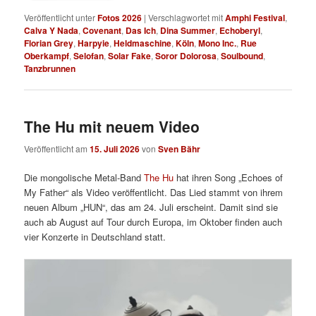
Veröffentlicht unter
Fotos 2026
|
Verschlagwortet mit
Amphi Festival
,
Calva Y Nada
,
Covenant
,
Das Ich
,
Dina Summer
,
Echoberyl
,
Florian Grey
,
Harpyie
,
Heldmaschine
,
Köln
,
Mono Inc.
,
Rue
Oberkampf
,
Selofan
,
Solar Fake
,
Soror Dolorosa
,
Soulbound
,
Tanzbrunnen
The Hu mit neuem Video
Veröffentlicht am
15. Juli 2026
von
Sven Bähr
Die mongolische Metal-Band
The Hu
hat ihren Song „Echoes of
My Father“ als Video veröffentlicht. Das Lied stammt von ihrem
neuen Album „HUN“, das am 24. Juli erscheint. Damit sind sie
auch ab August auf Tour durch Europa, im Oktober finden auch
vier Konzerte in Deutschland statt.