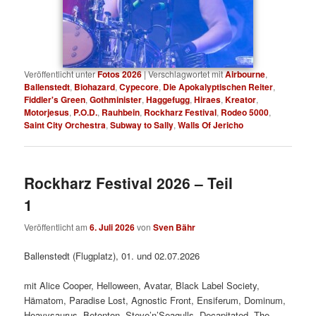
Veröffentlicht unter
Fotos 2026
|
Verschlagwortet mit
Airbourne
,
Ballenstedt
,
Biohazard
,
Cypecore
,
Die Apokalyptischen Reiter
,
Fiddler's Green
,
Gothminister
,
Haggefugg
,
Hiraes
,
Kreator
,
Motorjesus
,
P.O.D.
,
Rauhbein
,
Rockharz Festival
,
Rodeo 5000
,
Saint City Orchestra
,
Subway to Sally
,
Walls Of Jericho
Rockharz Festival 2026 – Teil
1
Veröffentlicht am
6. Juli 2026
von
Sven Bähr
Ballenstedt (Flugplatz), 01. und 02.07.2026
mit Alice Cooper, Helloween, Avatar, Black Label Society,
Hämatom, Paradise Lost, Agnostic Front, Ensiferum, Dominum,
Heavysaurus, Betonton, Steve’n’Seagulls, Decapitated, The