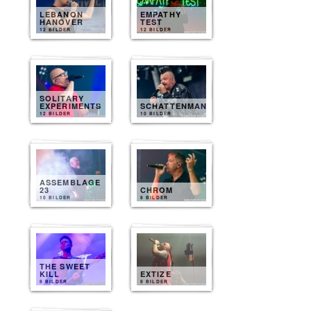
LEBANON
EMPATHY
HANOVER
TEST
12 BILDER
12 BILDER
SOLITARY
EXPERIMENTS
SCHATTENMANN
12 BILDER
10 BILDER
ASSEMBLAGE
23
CHROM
10 BILDER
8 BILDER
THE SWEET
KILL
EXTIZE
8 BILDER
8 BILDER