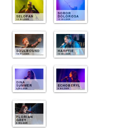
SOROR
SELOFAN
DOLOROSA
10 BILDER
10 BILDER
SOULBOUND
HARPYIE
10 BILDER
10 BILDER
DINA
SUMMER
ECHOBERYL
9 BILDER
8 BILDER
FLORIAN
GREY
8 BILDER