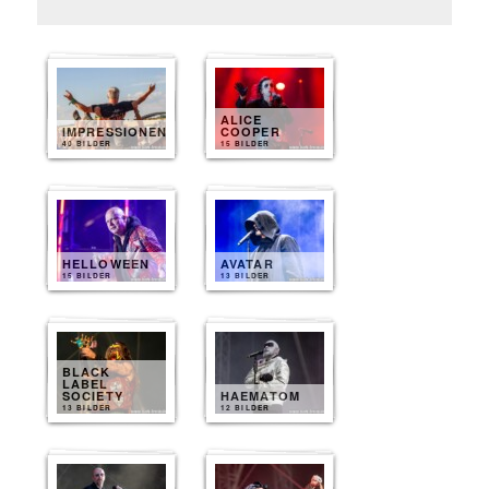
ALICE
IMPRESSIONEN
COOPER
40 BILDER
15 BILDER
HELLOWEEN
AVATAR
15 BILDER
13 BILDER
BLACK
LABEL
SOCIETY
HAEMATOM
13 BILDER
12 BILDER