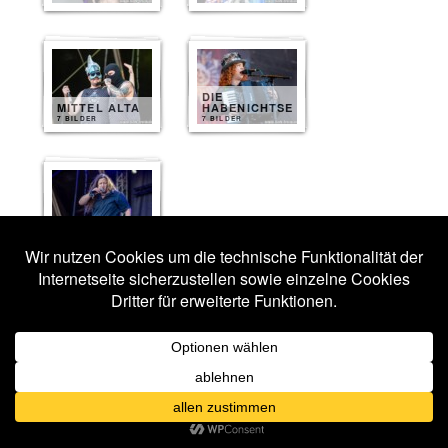
DIE
MITTEL ALTA
HABENICHTSE
7 BILDER
7 BILDER
FINAL CRY
7 BILDER
Veröffentlicht unter
Fotos 2026
|
Verschlagwortet mit
Agnostic Front
,
Alice Cooper
,
Avatar
,
Ballenstedt
,
Betonton
,
Black Label Society
,
Decapitated
,
Die Habenichtse
,
Dogma
,
Dominum
,
Ensiferum
,
Final
Cry
,
Hagane
,
Hämatom
,
Harakiri For The Sky
,
Heavysaurus
,
Helloween
,
Mittel Alta
,
Paradise Lost
,
Rockharz Festival
,
Sagenbringer
,
Soulbound
,
Stahlmann
,
Steve'n'Seagulls
,
The
Haunted
,
Warmen