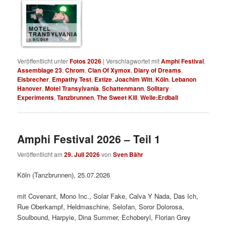
MOTEL
TRANSYLVANIA
8 BILDER
Veröffentlicht unter
Fotos 2026
|
Verschlagwortet mit
Amphi Festival
,
Assemblage 23
,
Chrom
,
Clan Of Xymox
,
Diary of Dreams
,
Eisbrecher
,
Empathy Test
,
Extize
,
Joachim Witt
,
Köln
,
Lebanon
Hanover
,
Motel Transylvania
,
Schattenmann
,
Solitary
Experiments
,
Tanzbrunnen
,
The Sweet Kill
,
Welle:Erdball
Amphi Festival 2026 – Teil 1
Veröffentlicht am
29. Juli 2026
von
Sven Bähr
Köln (Tanzbrunnen), 25.07.2026
mit Covenant, Mono Inc., Solar Fake, Calva Y Nada, Das Ich,
Rue Oberkampf, Heldmaschine, Selofan, Soror Dolorosa,
Soulbound, Harpyie, Dina Summer, Echoberyl, Florian Grey