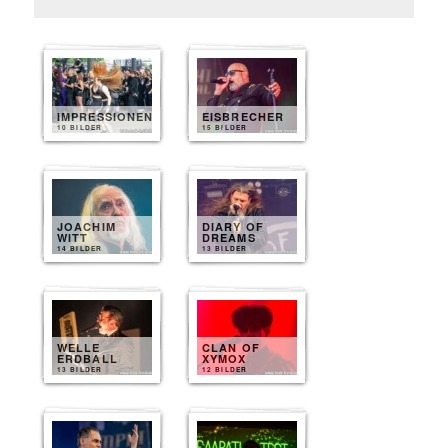
IMPRESSIONEN
EISBRECHER
10 BILDER
15 BILDER
JOACHIM
DIARY OF
WITT
DREAMS
14 BILDER
13 BILDER
WELLE
CLAN OF
ERDBALL
XYMOX
13 BILDER
12 BILDER