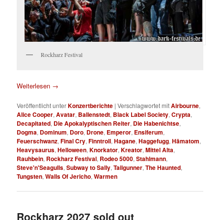
Rockharz Festival
Weiterlesen
→
Veröffentlicht unter
Konzertberichte
|
Verschlagwortet mit
Airbourne
,
Alice Cooper
,
Avatar
,
Ballenstedt
,
Black Label Society
,
Crypta
,
Decapitated
,
Die Apokalyptischen Reiter
,
Die Habenichtse
,
Dogma
,
Dominum
,
Doro
,
Drone
,
Emperor
,
Ensiferum
,
Feuerschwanz
,
Final Cry
,
Finntroll
,
Hagane
,
Haggefugg
,
Hämatom
,
Heavysaurus
,
Helloween
,
Knorkator
,
Kreator
,
Mittel Alta
,
Rauhbein
,
Rockharz Festival
,
Rodeo 5000
,
Stahlmann
,
Steve'n'Seagulls
,
Subway to Sally
,
Tailgunner
,
The Haunted
,
Tungsten
,
Walls Of Jericho
,
Warmen
Rockharz 2027 sold out