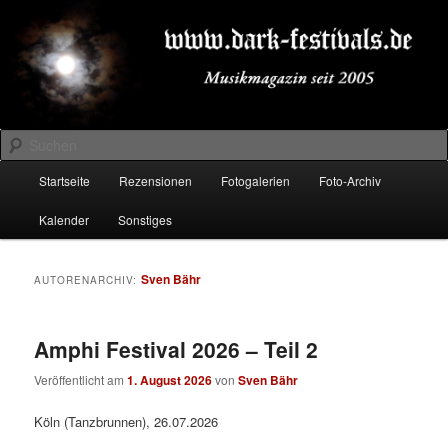
Zum
Zum
Musikmagazin seit 2005
primären
sekundären
Inhalt
Inhalt
springen
springen
DARK-FESTIVALS.DE
Suchen
Hauptmenü
Startseite
Rezensionen
Fotogalerien
Foto-Archiv
Kalender
Sonstiges
Sven Bähr
AUTORENARCHIV:
Amphi Festival 2026 – Teil 2
Veröffentlicht am
1. August 2026
von
Sven Bähr
Köln (Tanzbrunnen), 26.07.2026