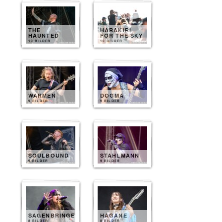
THE
HARAKIRI
HAUNTED
FOR THE SKY
10 BILDER
10 BILDER
WARMEN
DOGMA
9 BILDER
9 BILDER
SOULBOUND
STAHLMANN
9 BILDER
9 BILDER
SAGENBRINGER
HAGANE
8 BILDER
8 BILDER