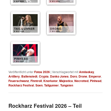
9 BILDER
8 BILDER
TAILGUNNER
DRONE
8 BILDER
7 BILDER
PINHEAD
7 BILDER
Veröffentlicht unter
Fotos 2026
|
Verschlagwortet mit
Annisokay
,
Artillery
,
Ballenstedt
,
Crypta
,
Danko Jones
,
Doro
,
Drone
,
Emperor
,
Feuerschwanz
,
Finntroll
,
Knorkator
,
Majestica
,
Necrotted
,
Pinhead
,
Rockharz Festival
,
Soen
,
Tailgunner
,
Tungsten
Rockharz Festival 2026 – Teil