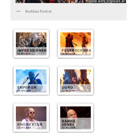
Rockharz Festival
IMPRESSIONEN
FEUERSCHWANZ
20 BILDER
15 BILDER
EMPEROR
DORO
10 BILDER
13 BILDER
DANKO
KNORKATOR
JONES
13 BILDER
12 BILDER