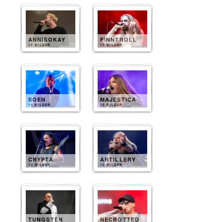
ANNISOKAY
FINNTROLL
11 BILDER
11 BILDER
SOEN
MAJESTICA
11 BILDER
10 BILDER
CRYPTA
ARTILLERY
10 BILDER
10 BILDER
TUNGSTEN
NECROTTED