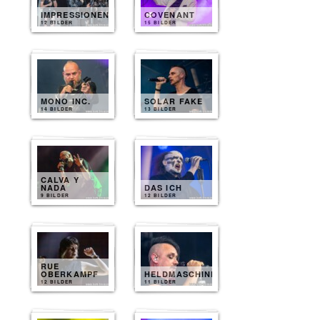
IMPRESSIONEN
COVENANT
12 BILDER
15 BILDER
MONO INC.
SOLAR FAKE
14 BILDER
13 BILDER
CALVA Y
NADA
DAS ICH
9 BILDER
12 BILDER
RUE
OBERKAMPF
HELDMASCHINE
12 BILDER
11 BILDER