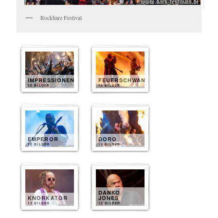
Rockharz Festival
IMPRESSIONEN
FEUERSCHWANZ
20 BILDER
15 BILDER
EMPEROR
DORO
10 BILDER
13 BILDER
DANKO
KNORKATOR
JONES
13 BILDER
12 BILDER