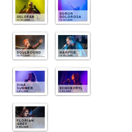
SOROR
SELOFAN
DOLOROSA
10 BILDER
10 BILDER
SOULBOUND
HARPYIE
10 BILDER
10 BILDER
DINA
SUMMER
ECHOBERYL
9 BILDER
8 BILDER
FLORIAN
GREY
8 BILDER