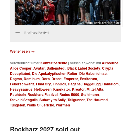
Rockharz Festival
Weiterlesen
→
Veröffentlicht unter
Konzertberichte
|
Verschlagwortet mit
Airbourne
,
Alice Cooper
,
Avatar
,
Ballenstedt
,
Black Label Society
,
Crypta
,
Decapitated
,
Die Apokalyptischen Reiter
,
Die Habenichtse
,
Dogma
,
Dominum
,
Doro
,
Drone
,
Emperor
,
Ensiferum
,
Feuerschwanz
,
Final Cry
,
Finntroll
,
Hagane
,
Haggefugg
,
Hämatom
,
Heavysaurus
,
Helloween
,
Knorkator
,
Kreator
,
Mittel Alta
,
Rauhbein
,
Rockharz Festival
,
Rodeo 5000
,
Stahlmann
,
Steve'n'Seagulls
,
Subway to Sally
,
Tailgunner
,
The Haunted
,
Tungsten
,
Walls Of Jericho
,
Warmen
Rockharz 2027 sold out