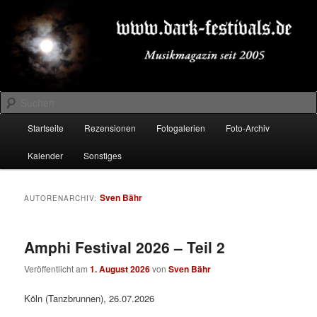
Zum
Zum
Musikmagazin seit 2005
primären
sekundären
Inhalt
Inhalt
springen
springen
DARK-FESTIVALS.DE
Suchen
Hauptmenü
Startseite
Rezensionen
Fotogalerien
Foto-Archiv
Kalender
Sonstiges
Sven Bähr
AUTORENARCHIV:
Amphi Festival 2026 – Teil 2
Veröffentlicht am
1. August 2026
von
Sven Bähr
Köln (Tanzbrunnen), 26.07.2026