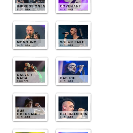
IMPRESSIONEN
COVENANT
12 BILDER
15 BILDER
MONO INC.
SOLAR FAKE
14 BILDER
13 BILDER
CALVA Y
NADA
DAS ICH
9 BILDER
12 BILDER
RUE
OBERKAMPF
HELDMASCHINE
12 BILDER
11 BILDER