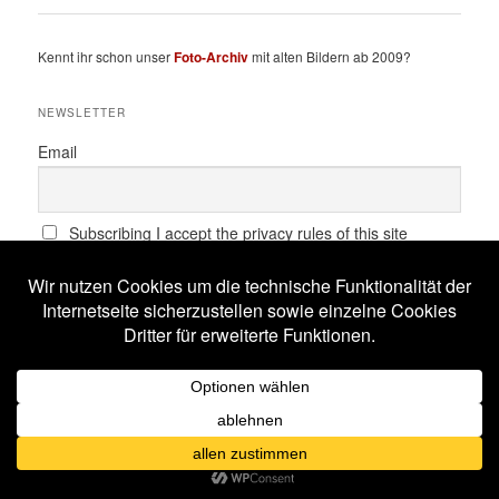
Kennt ihr schon unser
Foto-Archiv
mit alten Bildern ab 2009?
NEWSLETTER
Email
Subscribing I accept the privacy rules of this site
SCHLAGWÖRTER
All Will Know
Amphi Festival
Alestorm
ASP
Corona
Coppelius
Blutengel
Corvus Corax
Feuerschwanz
Eisbrecher
Faun
Dornenreich
Ensiferum
Frankfurt
Harakiri For The Sky