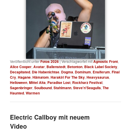
Veröffentlicht unter
Fotos 2026
|
Verschlagwortet mit
Agnostic Front
,
Alice Cooper
,
Avatar
,
Ballenstedt
,
Betonton
,
Black Label Society
,
Decapitated
,
Die Habenichtse
,
Dogma
,
Dominum
,
Ensiferum
,
Final
Cry
,
Hagane
,
Hämatom
,
Harakiri For The Sky
,
Heavysaurus
,
Helloween
,
Mittel Alta
,
Paradise Lost
,
Rockharz Festival
,
Sagenbringer
,
Soulbound
,
Stahlmann
,
Steve'n'Seagulls
,
The
Haunted
,
Warmen
Electric Callboy mit neuem
Video