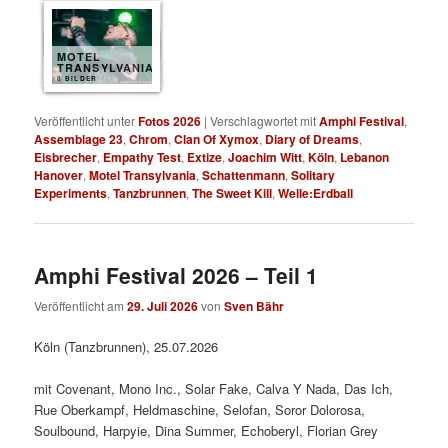
MOTEL
TRANSYLVANIA
8 BILDER
Veröffentlicht unter
Fotos 2026
|
Verschlagwortet mit
Amphi Festival
,
Assemblage 23
,
Chrom
,
Clan Of Xymox
,
Diary of Dreams
,
Eisbrecher
,
Empathy Test
,
Extize
,
Joachim Witt
,
Köln
,
Lebanon
Hanover
,
Motel Transylvania
,
Schattenmann
,
Solitary
Experiments
,
Tanzbrunnen
,
The Sweet Kill
,
Welle:Erdball
Amphi Festival 2026 – Teil 1
Veröffentlicht am
29. Juli 2026
von
Sven Bähr
Köln (Tanzbrunnen), 25.07.2026
mit Covenant, Mono Inc., Solar Fake, Calva Y Nada, Das Ich,
Rue Oberkampf, Heldmaschine, Selofan, Soror Dolorosa,
Soulbound, Harpyie, Dina Summer, Echoberyl, Florian Grey