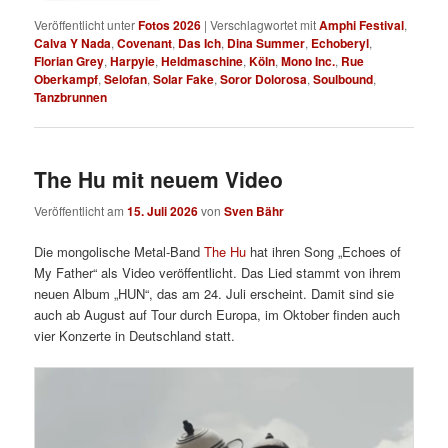
Veröffentlicht unter
Fotos 2026
|
Verschlagwortet mit
Amphi Festival
,
Calva Y Nada
,
Covenant
,
Das Ich
,
Dina Summer
,
Echoberyl
,
Florian Grey
,
Harpyie
,
Heldmaschine
,
Köln
,
Mono Inc.
,
Rue
Oberkampf
,
Selofan
,
Solar Fake
,
Soror Dolorosa
,
Soulbound
,
Tanzbrunnen
The Hu mit neuem Video
Veröffentlicht am
15. Juli 2026
von
Sven Bähr
Die mongolische Metal-Band
The Hu
hat ihren Song „Echoes of
My Father“ als Video veröffentlicht. Das Lied stammt von ihrem
neuen Album „HUN“, das am 24. Juli erscheint. Damit sind sie
auch ab August auf Tour durch Europa, im Oktober finden auch
vier Konzerte in Deutschland statt.