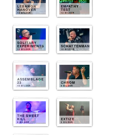
LEBANON
EMPATHY
HANOVER
TEST
12 BILDER
12 BILDER
SOLITARY
EXPERIMENTS
SCHATTENMANN
12 BILDER
10 BILDER
ASSEMBLAGE
23
CHROM
10 BILDER
8 BILDER
THE SWEET
KILL
EXTIZE
8 BILDER
8 BILDER