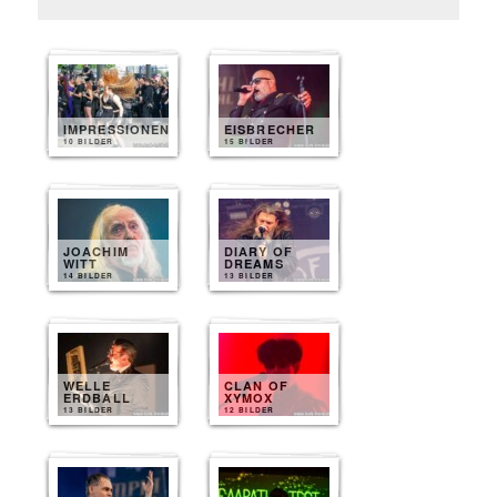
IMPRESSIONEN
EISBRECHER
10 BILDER
15 BILDER
JOACHIM
DIARY OF
WITT
DREAMS
14 BILDER
13 BILDER
WELLE
CLAN OF
ERDBALL
XYMOX
13 BILDER
12 BILDER