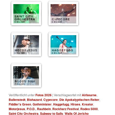
SAINT CITY
ORCHESTRA
CYPECORE
9 BILDER
8 BILDER
MOTORJESUS
HAGGEFUGG
8 BILDER
8 BILDER
RODEO 5000
7 BILDER
Veröffentlicht unter
Fotos 2026
|
Verschlagwortet mit
Airbourne
,
Ballenstedt
,
Biohazard
,
Cypecore
,
Die Apokalyptischen Reiter
,
Fiddler's Green
,
Gothminister
,
Haggefugg
,
Hiraes
,
Kreator
,
Motorjesus
,
P.O.D.
,
Rauhbein
,
Rockharz Festival
,
Rodeo 5000
,
Saint City Orchestra
,
Subway to Sally
,
Walls Of Jericho