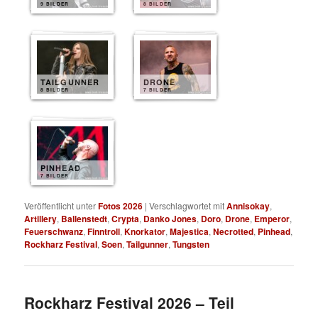
9 BILDER
8 BILDER
TAILGUNNER
DRONE
8 BILDER
7 BILDER
PINHEAD
7 BILDER
Veröffentlicht unter
Fotos 2026
|
Verschlagwortet mit
Annisokay
,
Artillery
,
Ballenstedt
,
Crypta
,
Danko Jones
,
Doro
,
Drone
,
Emperor
,
Feuerschwanz
,
Finntroll
,
Knorkator
,
Majestica
,
Necrotted
,
Pinhead
,
Rockharz Festival
,
Soen
,
Tailgunner
,
Tungsten
Rockharz Festival 2026 – Teil