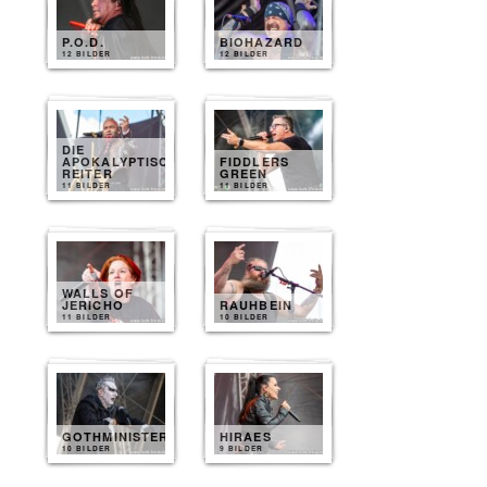
P.O.D.
BIOHAZARD
12 BILDER
12 BILDER
DIE
APOKALYPTISCHEN
FIDDLERS
REITER
GREEN
11 BILDER
11 BILDER
WALLS OF
JERICHO
RAUHBEIN
11 BILDER
10 BILDER
GOTHMINISTER
HIRAES
10 BILDER
9 BILDER