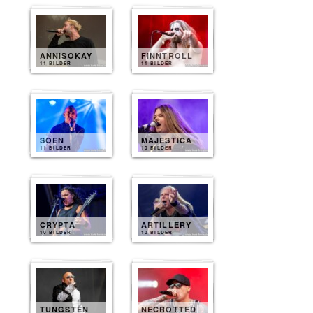
ANNISOKAY
FINNTROLL
11 BILDER
11 BILDER
SOEN
MAJESTICA
11 BILDER
10 BILDER
CRYPTA
ARTILLERY
10 BILDER
10 BILDER
TUNGSTEN
NECROTTED